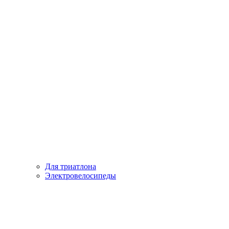
Для триатлона
Электровелосипеды