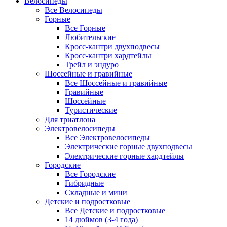
Велосипеды
Все Велосипеды
Горные
Все Горные
Любительские
Кросс-кантри двухподвесы
Кросс-кантри хардтейлы
Трейл и эндуро
Шоссейные и гравийные
Все Шоссейные и гравийные
Гравийные
Шоссейные
Туристические
Для триатлона
Электровелосипеды
Все Электровелосипеды
Электрические горные двухподвесы
Электрические горные хардтейлы
Городские
Все Городские
Гибридные
Складные и мини
Детские и подростковые
Все Детские и подростковые
14 дюймов (3-4 года)