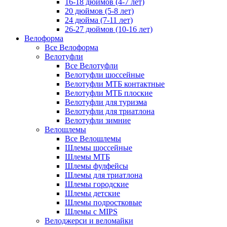
16-18 дюймов (4-7 лет)
20 дюймов (5-8 лет)
24 дюйма (7-11 лет)
26-27 дюймов (10-16 лет)
Велоформа
Все Велоформа
Велотуфли
Все Велотуфли
Велотуфли шоссейные
Велотуфли МТБ контактные
Велотуфли МТБ плоские
Велотуфли для туризма
Велотуфли для триатлона
Велотуфли зимние
Велошлемы
Все Велошлемы
Шлемы шоссейные
Шлемы МТБ
Шлемы фулфейсы
Шлемы для триатлона
Шлемы городские
Шлемы детские
Шлемы подростковые
Шлемы с MIPS
Велоджерси и веломайки