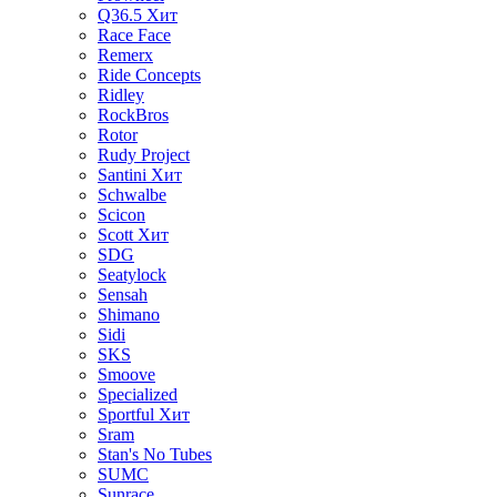
Q36.5
Хит
Race Face
Remerx
Ride Concepts
Ridley
RockBros
Rotor
Rudy Project
Santini
Хит
Schwalbe
Scicon
Scott
Хит
SDG
Seatylock
Sensah
Shimano
Sidi
SKS
Smoove
Specialized
Sportful
Хит
Sram
Stan's No Tubes
SUMC
Sunrace