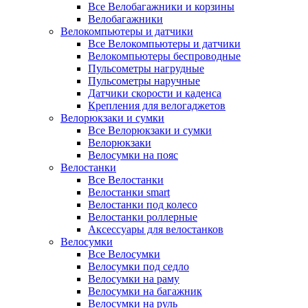
Все Велобагажники и корзины
Велобагажники
Велокомпьютеры и датчики
Все Велокомпьютеры и датчики
Велокомпьютеры беспроводные
Пульсометры нагрудные
Пульсометры наручные
Датчики скорости и каденса
Крепления для велогаджетов
Велорюкзаки и сумки
Все Велорюкзаки и сумки
Велорюкзаки
Велосумки на пояс
Велостанки
Все Велостанки
Велостанки smart
Велостанки под колесо
Велостанки роллерные
Аксессуары для велостанков
Велосумки
Все Велосумки
Велосумки под седло
Велосумки на раму
Велосумки на багажник
Велосумки на руль