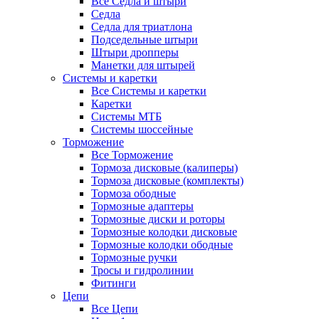
Все Седла и штыри
Седла
Седла для триатлона
Подседельные штыри
Штыри дропперы
Манетки для штырей
Системы и каретки
Все Системы и каретки
Каретки
Системы МТБ
Системы шоссейные
Торможение
Все Торможение
Тормоза дисковые (калиперы)
Тормоза дисковые (комплекты)
Тормоза ободные
Тормозные адаптеры
Тормозные диски и роторы
Тормозные колодки дисковые
Тормозные колодки ободные
Тормозные ручки
Тросы и гидролинии
Фитинги
Цепи
Все Цепи