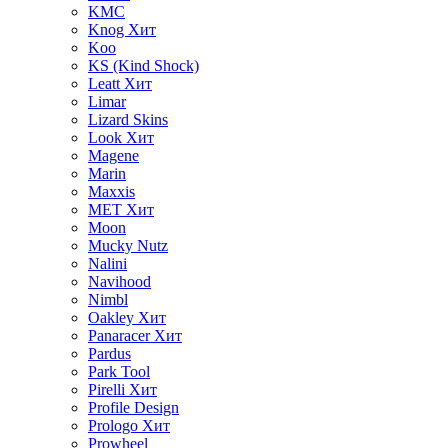
KMC
Knog
Хит
Koo
KS (Kind Shock)
Leatt
Хит
Limar
Lizard Skins
Look
Хит
Magene
Marin
Maxxis
MET
Хит
Moon
Mucky Nutz
Nalini
Navihood
Nimbl
Oakley
Хит
Panaracer
Хит
Pardus
Park Tool
Pirelli
Хит
Profile Design
Prologo
Хит
Prowheel