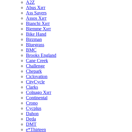
A2Z
Abus
Хит
Ass Savers
Assos
Хит
Bianchi
Хит
Biemme
Хит
Bike Hand
Birzman
Bluegrass
BMC
Brooks England
Cane Creek
Challenge
Chepark
Ciclovation
CityCycle
Clarks
Colnago
Хит
Continental
Crono
Cycplus
Dahon
Deda
DMT
e*Thirteen