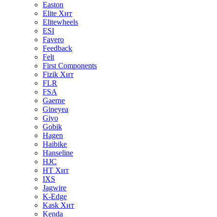
Easton
Elite
Хит
Elitewheels
ESI
Favero
Feedback
Felt
First Components
Fizik
Хит
FLR
FSA
Gaerne
Gineyea
Giyo
Gobik
Hagen
Haibike
Hanseline
HJC
HT
Хит
IXS
Jagwire
K-Edge
Kask
Хит
Kenda