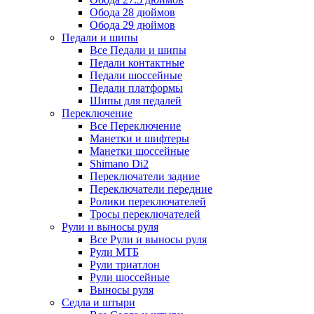
Обода 28 дюймов
Обода 29 дюймов
Педали и шипы
Все Педали и шипы
Педали контактные
Педали шоссейные
Педали платформы
Шипы для педалей
Переключение
Все Переключение
Манетки и шифтеры
Манетки шоссейные
Shimano Di2
Переключатели задние
Переключатели передние
Ролики переключателей
Тросы переключателей
Рули и выносы руля
Все Рули и выносы руля
Рули МТБ
Рули триатлон
Рули шоссейные
Выносы руля
Седла и штыри