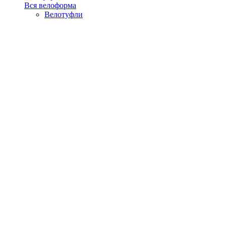
Вся велоформа
Велотуфли