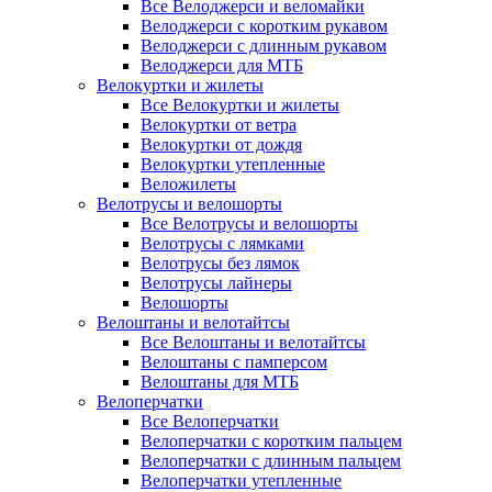
Все Велоджерси и веломайки
Велоджерси с коротким рукавом
Велоджерси с длинным рукавом
Велоджерси для МТБ
Велокуртки и жилеты
Все Велокуртки и жилеты
Велокуртки от ветра
Велокуртки от дождя
Велокуртки утепленные
Веложилеты
Велотрусы и велошорты
Все Велотрусы и велошорты
Велотрусы с лямками
Велотрусы без лямок
Велотрусы лайнеры
Велошорты
Велоштаны и велотайтсы
Все Велоштаны и велотайтсы
Велоштаны с памперсом
Велоштаны для МТБ
Велоперчатки
Все Велоперчатки
Велоперчатки с коротким пальцем
Велоперчатки с длинным пальцем
Велоперчатки утепленные