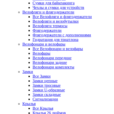
Сумки для байкпакинга
Чехлы и сумки для устройств
Велофляги и флягодержатели
Все Велофляги и флягодержатели
Велофляги и велобутылки
Велофляги термосы
Флягодержатели
Флягодержатели с дополнениями
Гидратация для триатлона
Велофонари и велофары
Все Велофонари и велофары
Велофары
Велофонари передние
Велофонари задние
Велофонари комплекты
Замки
Все Замки
Замки цепные
Замки тросовые
Замки U-образные
Замки складные
Сигнализации
Крылья
Все Крылья
Крылья 26 дюймов