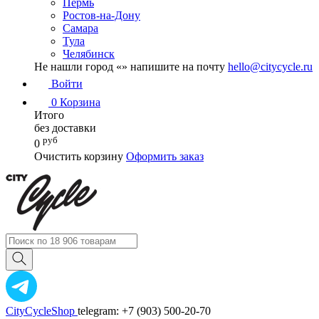
Пермь
Ростов-на-Дону
Самара
Тула
Челябинск
Не нашли город «
» напишите на почту
hello@citycycle.ru
Войти
0
Корзина
Итого
без доставки
руб
0
Очистить корзину
Оформить заказ
CityCycleShop
telegram: +7 (903) 500-20-70