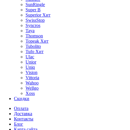
SunRingle
Super B
Superior
Хит
SwissStop
Syncros
Taya
Thomson
Topeak
Хит
Tubolito
Tufo
Хит
Ulac
Unior
Uniq
Vision
Vittoria
Wahoo
Wellgo
Xoss
Скидки
Оплата
Доставка
Контакты
Блог
Карта сайта