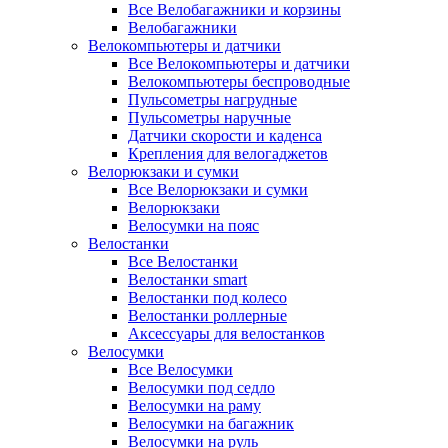
Все Велобагажники и корзины
Велобагажники
Велокомпьютеры и датчики
Все Велокомпьютеры и датчики
Велокомпьютеры беспроводные
Пульсометры нагрудные
Пульсометры наручные
Датчики скорости и каденса
Крепления для велогаджетов
Велорюкзаки и сумки
Все Велорюкзаки и сумки
Велорюкзаки
Велосумки на пояс
Велостанки
Все Велостанки
Велостанки smart
Велостанки под колесо
Велостанки роллерные
Аксессуары для велостанков
Велосумки
Все Велосумки
Велосумки под седло
Велосумки на раму
Велосумки на багажник
Велосумки на руль