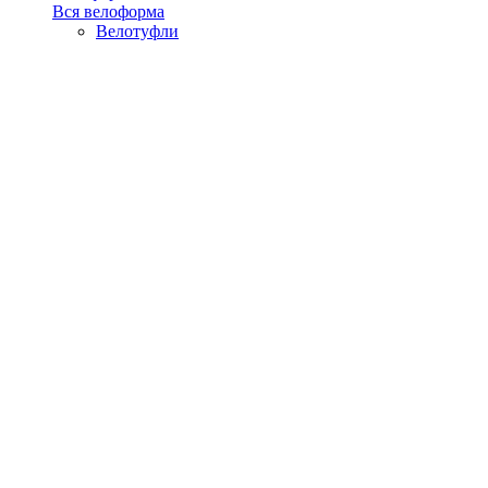
Вся велоформа
Велотуфли