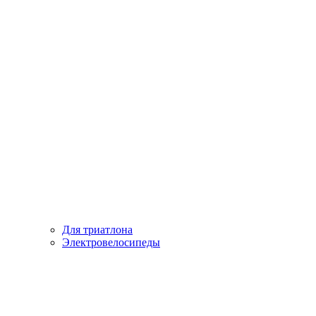
Для триатлона
Электровелосипеды