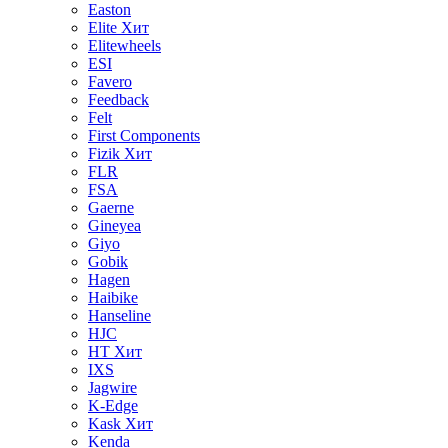
Easton
Elite
Хит
Elitewheels
ESI
Favero
Feedback
Felt
First Components
Fizik
Хит
FLR
FSA
Gaerne
Gineyea
Giyo
Gobik
Hagen
Haibike
Hanseline
HJC
HT
Хит
IXS
Jagwire
K-Edge
Kask
Хит
Kenda