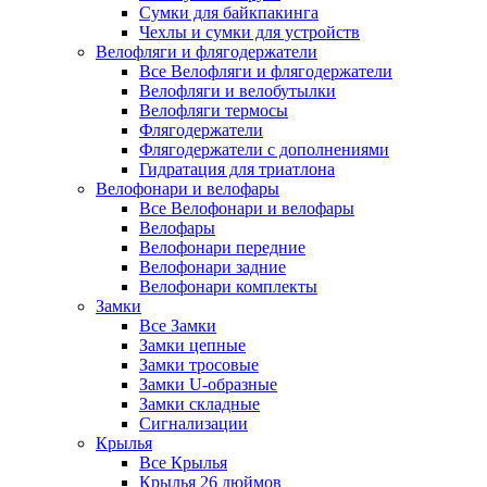
Сумки для байкпакинга
Чехлы и сумки для устройств
Велофляги и флягодержатели
Все Велофляги и флягодержатели
Велофляги и велобутылки
Велофляги термосы
Флягодержатели
Флягодержатели с дополнениями
Гидратация для триатлона
Велофонари и велофары
Все Велофонари и велофары
Велофары
Велофонари передние
Велофонари задние
Велофонари комплекты
Замки
Все Замки
Замки цепные
Замки тросовые
Замки U-образные
Замки складные
Сигнализации
Крылья
Все Крылья
Крылья 26 дюймов