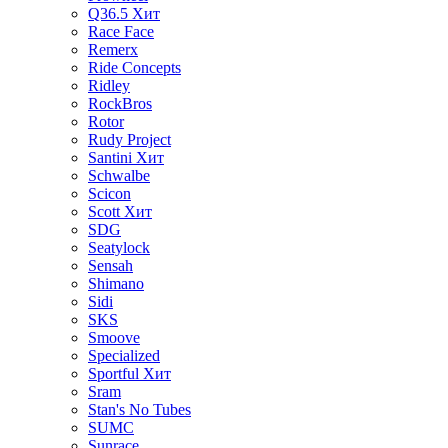
Q36.5
Хит
Race Face
Remerx
Ride Concepts
Ridley
RockBros
Rotor
Rudy Project
Santini
Хит
Schwalbe
Scicon
Scott
Хит
SDG
Seatylock
Sensah
Shimano
Sidi
SKS
Smoove
Specialized
Sportful
Хит
Sram
Stan's No Tubes
SUMC
Sunrace