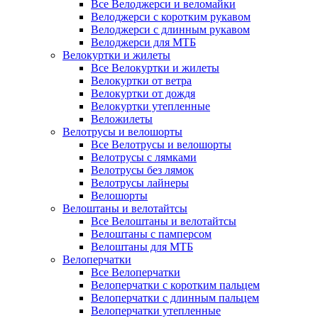
Все Велоджерси и веломайки
Велоджерси с коротким рукавом
Велоджерси с длинным рукавом
Велоджерси для МТБ
Велокуртки и жилеты
Все Велокуртки и жилеты
Велокуртки от ветра
Велокуртки от дождя
Велокуртки утепленные
Веложилеты
Велотрусы и велошорты
Все Велотрусы и велошорты
Велотрусы с лямками
Велотрусы без лямок
Велотрусы лайнеры
Велошорты
Велоштаны и велотайтсы
Все Велоштаны и велотайтсы
Велоштаны с памперсом
Велоштаны для МТБ
Велоперчатки
Все Велоперчатки
Велоперчатки с коротким пальцем
Велоперчатки с длинным пальцем
Велоперчатки утепленные