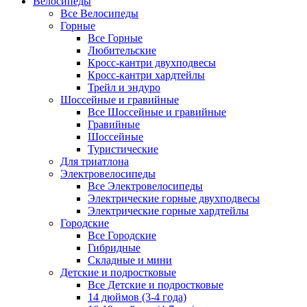
Велосипеды
Все Велосипеды
Горные
Все Горные
Любительские
Кросс-кантри двухподвесы
Кросс-кантри хардтейлы
Трейл и эндуро
Шоссейные и гравийные
Все Шоссейные и гравийные
Гравийные
Шоссейные
Туристические
Для триатлона
Электровелосипеды
Все Электровелосипеды
Электрические горные двухподвесы
Электрические горные хардтейлы
Городские
Все Городские
Гибридные
Складные и мини
Детские и подростковые
Все Детские и подростковые
14 дюймов (3-4 года)