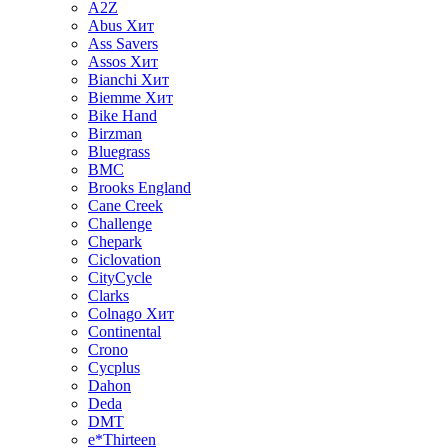
A2Z
Abus
Хит
Ass Savers
Assos
Хит
Bianchi
Хит
Biemme
Хит
Bike Hand
Birzman
Bluegrass
BMC
Brooks England
Cane Creek
Challenge
Chepark
Ciclovation
CityCycle
Clarks
Colnago
Хит
Continental
Crono
Cycplus
Dahon
Deda
DMT
e*Thirteen