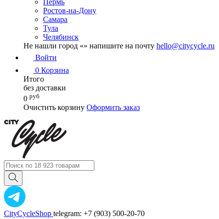
Пермь
Ростов-на-Дону
Самара
Тула
Челябинск
Не нашли город «
» напишите на почту
hello@citycycle.ru
Войти
0
Корзина
Итого
без доставки
руб
0
Очистить корзину
Оформить заказ
CityCycleShop
telegram: +7 (903) 500-20-70