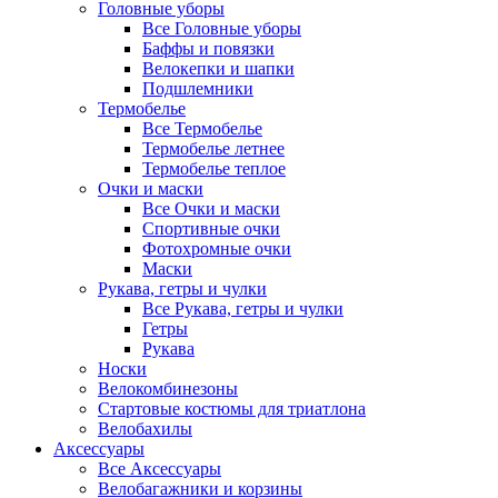
Головные уборы
Все Головные уборы
Баффы и повязки
Велокепки и шапки
Подшлемники
Термобелье
Все Термобелье
Термобелье летнее
Термобелье теплое
Очки и маски
Все Очки и маски
Спортивные очки
Фотохромные очки
Маски
Рукава, гетры и чулки
Все Рукава, гетры и чулки
Гетры
Рукава
Носки
Велокомбинезоны
Стартовые костюмы для триатлона
Велобахилы
Аксессуары
Все Аксессуары
Велобагажники и корзины