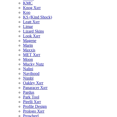
KMC
Knog
Хит
Koo
KS (Kind Shock)
Leatt
Хит
Limar
Lizard Skins
Look
Хит
Magene
Marin
Maxxis
MET
Хит
Moon
Mucky Nutz
Nalini
Navihood
Nimbl
Oakley
Хит
Panaracer
Хит
Pardus
Park Tool
Pirelli
Хит
Profile Design
Prologo
Хит
Prowheel