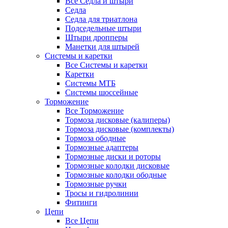
Все Седла и штыри
Седла
Седла для триатлона
Подседельные штыри
Штыри дропперы
Манетки для штырей
Системы и каретки
Все Системы и каретки
Каретки
Системы МТБ
Системы шоссейные
Торможение
Все Торможение
Тормоза дисковые (калиперы)
Тормоза дисковые (комплекты)
Тормоза ободные
Тормозные адаптеры
Тормозные диски и роторы
Тормозные колодки дисковые
Тормозные колодки ободные
Тормозные ручки
Тросы и гидролинии
Фитинги
Цепи
Все Цепи