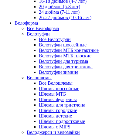
16-18 дюймов (4-7 лет)
20 дюймов (5-8 лет)
24 дюйма (7-11 лет)
26-27 дюймов (10-16 лет)
Велоформа
Все Велоформа
Велотуфли
Все Велотуфли
Велотуфли шоссейные
Велотуфли МТБ контактные
Велотуфли МТБ плоские
Велотуфли для туризма
Велотуфли для триатлона
Велотуфли зимние
Велошлемы
Все Велошлемы
Шлемы шоссейные
Шлемы МТБ
Шлемы фулфейсы
Шлемы для триатлона
Шлемы городские
Шлемы детские
Шлемы подростковые
Шлемы с MIPS
Велоджерси и веломайки