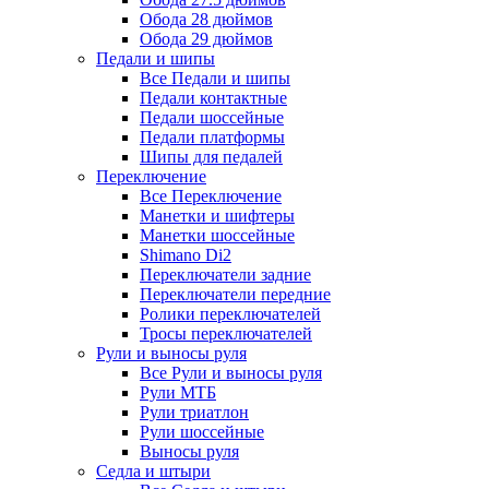
Обода 28 дюймов
Обода 29 дюймов
Педали и шипы
Все Педали и шипы
Педали контактные
Педали шоссейные
Педали платформы
Шипы для педалей
Переключение
Все Переключение
Манетки и шифтеры
Манетки шоссейные
Shimano Di2
Переключатели задние
Переключатели передние
Ролики переключателей
Тросы переключателей
Рули и выносы руля
Все Рули и выносы руля
Рули МТБ
Рули триатлон
Рули шоссейные
Выносы руля
Седла и штыри