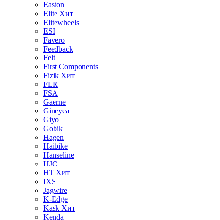
Easton
Elite
Хит
Elitewheels
ESI
Favero
Feedback
Felt
First Components
Fizik
Хит
FLR
FSA
Gaerne
Gineyea
Giyo
Gobik
Hagen
Haibike
Hanseline
HJC
HT
Хит
IXS
Jagwire
K-Edge
Kask
Хит
Kenda