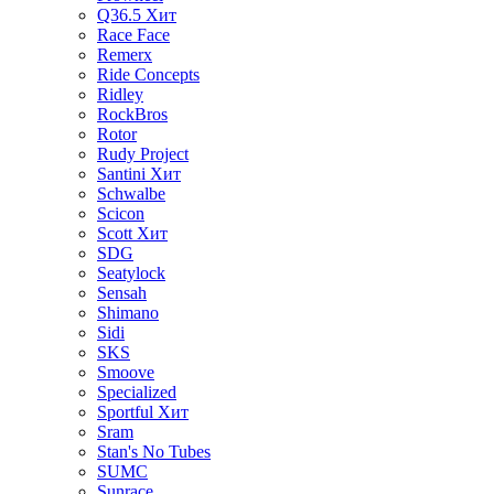
Q36.5
Хит
Race Face
Remerx
Ride Concepts
Ridley
RockBros
Rotor
Rudy Project
Santini
Хит
Schwalbe
Scicon
Scott
Хит
SDG
Seatylock
Sensah
Shimano
Sidi
SKS
Smoove
Specialized
Sportful
Хит
Sram
Stan's No Tubes
SUMC
Sunrace