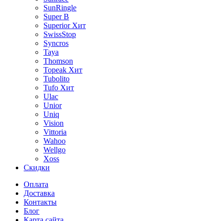
SunRingle
Super B
Superior
Хит
SwissStop
Syncros
Taya
Thomson
Topeak
Хит
Tubolito
Tufo
Хит
Ulac
Unior
Uniq
Vision
Vittoria
Wahoo
Wellgo
Xoss
Скидки
Оплата
Доставка
Контакты
Блог
Карта сайта