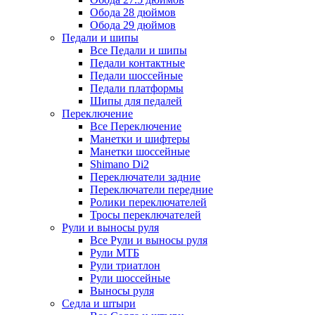
Обода 28 дюймов
Обода 29 дюймов
Педали и шипы
Все Педали и шипы
Педали контактные
Педали шоссейные
Педали платформы
Шипы для педалей
Переключение
Все Переключение
Манетки и шифтеры
Манетки шоссейные
Shimano Di2
Переключатели задние
Переключатели передние
Ролики переключателей
Тросы переключателей
Рули и выносы руля
Все Рули и выносы руля
Рули МТБ
Рули триатлон
Рули шоссейные
Выносы руля
Седла и штыри