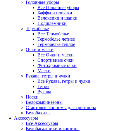
Головные уборы
Все Головные уборы
Баффы и повязки
Велокепки и шапки
Подшлемники
Термобелье
Все Термобелье
Термобелье летнее
Термобелье теплое
Очки и маски
Все Очки и маски
Спортивные очки
Фотохромные очки
Маски
Рукава, гетры и чулки
Все Рукава, гетры и чулки
Гетры
Рукава
Носки
Велокомбинезоны
Стартовые костюмы для триатлона
Велобахилы
Аксессуары
Все Аксессуары
Велобагажники и корзины