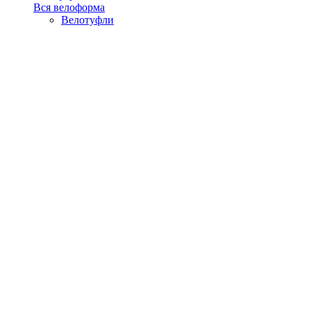
Вся велоформа
Велотуфли