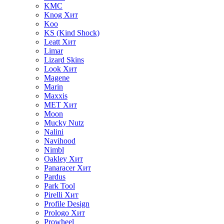
KMC
Knog
Хит
Koo
KS (Kind Shock)
Leatt
Хит
Limar
Lizard Skins
Look
Хит
Magene
Marin
Maxxis
MET
Хит
Moon
Mucky Nutz
Nalini
Navihood
Nimbl
Oakley
Хит
Panaracer
Хит
Pardus
Park Tool
Pirelli
Хит
Profile Design
Prologo
Хит
Prowheel