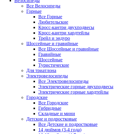
Велосипеды
Все Велосипеды
Горные
Все Горные
Любительские
Кросс-кантри двухподвесы
Кросс-кантри хардтейлы
Трейл и эндуро
Шоссейные и гравийные
Все Шоссейные и гравийные
Гравийные
Шоссейные
Туристические
Для триатлона
Электровелосипеды
Все Электровелосипеды
Электрические горные двухподвесы
Электрические горные хардтейлы
Городские
Все Городские
Гибридные
Складные и мини
Детские и подростковые
Все Детские и подростковые
14 дюймов (3-4 года)