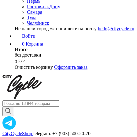
Пермь
Ростов-на-Дону
Самара
Тула
Челябинск
Не нашли город «
» напишите на почту
hello@citycycle.ru
Войти
0
Корзина
Итого
без доставки
руб
0
Очистить корзину
Оформить заказ
CityCycleShop
telegram: +7 (903) 500-20-70