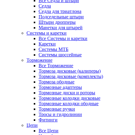
Все Седла и штыри
Седла
Седла для триатлона
Подседельные штыри
Штыри дропперы
Манетки для штырей
Системы и каретки
Все Системы и каретки
Каретки
Системы МТБ
Системы шоссейные
Торможение
Все Торможение
Тормоза дисковые (калиперы)
Тормоза дисковые (комплекты)
Тормоза ободные
Тормозные адаптеры
Тормозные диски и роторы
Тормозные колодки дисковые
Тормозные колодки ободные
Тормозные ручки
Тросы и гидролинии
Фитинги
Цепи
Все Цепи