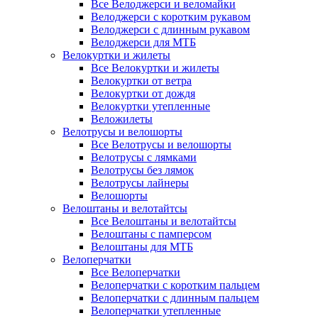
Все Велоджерси и веломайки
Велоджерси с коротким рукавом
Велоджерси с длинным рукавом
Велоджерси для МТБ
Велокуртки и жилеты
Все Велокуртки и жилеты
Велокуртки от ветра
Велокуртки от дождя
Велокуртки утепленные
Веложилеты
Велотрусы и велошорты
Все Велотрусы и велошорты
Велотрусы с лямками
Велотрусы без лямок
Велотрусы лайнеры
Велошорты
Велоштаны и велотайтсы
Все Велоштаны и велотайтсы
Велоштаны с памперсом
Велоштаны для МТБ
Велоперчатки
Все Велоперчатки
Велоперчатки с коротким пальцем
Велоперчатки с длинным пальцем
Велоперчатки утепленные