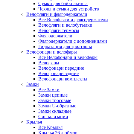
Сумки для байкпакинга
Чехлы и сумки для устройств
Велофляги и флягодержатели
Все Велофляги и флягодержатели
Велофляги и велобутылки
Велофляги термосы
Флягодержатели
Флягодержатели с дополнениями
Гидратация для триатлона
Велофонари и велофары
Все Велофонари и велофары
Велофары
Велофонари передние
Велофонари задние
Велофонари комплекты
Замки
Все Замки
Замки цепные
Замки тросовые
Замки U-образные
Замки складные
Сигнализации
Крылья
Все Крылья
Крылья 26 дюймов