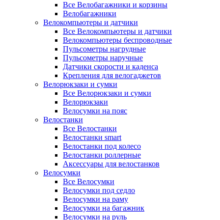
Все Велобагажники и корзины
Велобагажники
Велокомпьютеры и датчики
Все Велокомпьютеры и датчики
Велокомпьютеры беспроводные
Пульсометры нагрудные
Пульсометры наручные
Датчики скорости и каденса
Крепления для велогаджетов
Велорюкзаки и сумки
Все Велорюкзаки и сумки
Велорюкзаки
Велосумки на пояс
Велостанки
Все Велостанки
Велостанки smart
Велостанки под колесо
Велостанки роллерные
Аксессуары для велостанков
Велосумки
Все Велосумки
Велосумки под седло
Велосумки на раму
Велосумки на багажник
Велосумки на руль