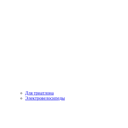
Для триатлона
Электровелосипеды