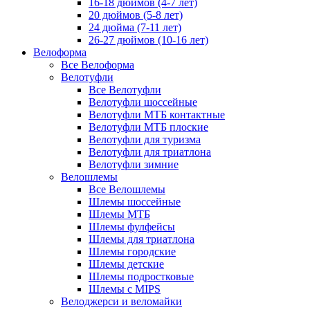
16-18 дюймов (4-7 лет)
20 дюймов (5-8 лет)
24 дюйма (7-11 лет)
26-27 дюймов (10-16 лет)
Велоформа
Все Велоформа
Велотуфли
Все Велотуфли
Велотуфли шоссейные
Велотуфли МТБ контактные
Велотуфли МТБ плоские
Велотуфли для туризма
Велотуфли для триатлона
Велотуфли зимние
Велошлемы
Все Велошлемы
Шлемы шоссейные
Шлемы МТБ
Шлемы фулфейсы
Шлемы для триатлона
Шлемы городские
Шлемы детские
Шлемы подростковые
Шлемы с MIPS
Велоджерси и веломайки