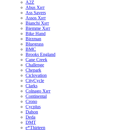
A2Z
Abus
Хит
Ass Savers
Assos
Хит
Bianchi
Хит
Biemme
Хит
Bike Hand
Birzman
Bluegrass
BMC
Brooks England
Cane Creek
Challenge
Chepark
Ciclovation
CityCycle
Clarks
Colnago
Хит
Continental
Crono
Cycplus
Dahon
Deda
DMT
e*Thirteen