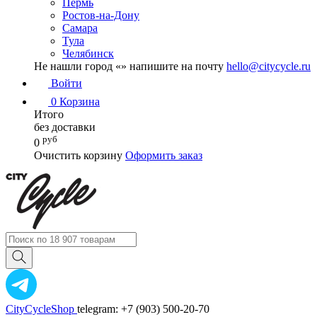
Пермь
Ростов-на-Дону
Самара
Тула
Челябинск
Не нашли город «
» напишите на почту
hello@citycycle.ru
Войти
0
Корзина
Итого
без доставки
руб
0
Очистить корзину
Оформить заказ
CityCycleShop
telegram: +7 (903) 500-20-70