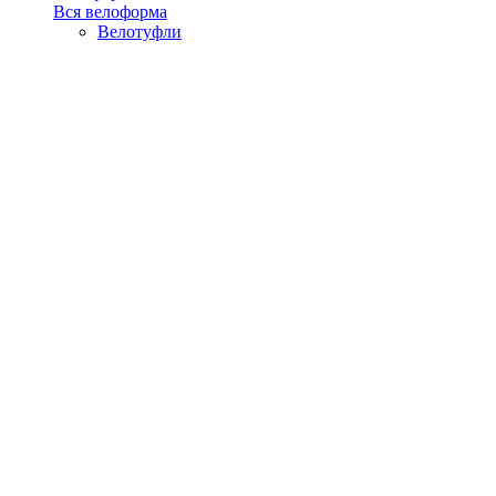
Вся велоформа
Велотуфли