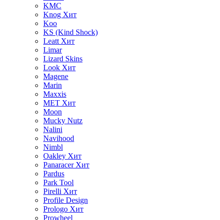
KMC
Knog
Хит
Koo
KS (Kind Shock)
Leatt
Хит
Limar
Lizard Skins
Look
Хит
Magene
Marin
Maxxis
MET
Хит
Moon
Mucky Nutz
Nalini
Navihood
Nimbl
Oakley
Хит
Panaracer
Хит
Pardus
Park Tool
Pirelli
Хит
Profile Design
Prologo
Хит
Prowheel