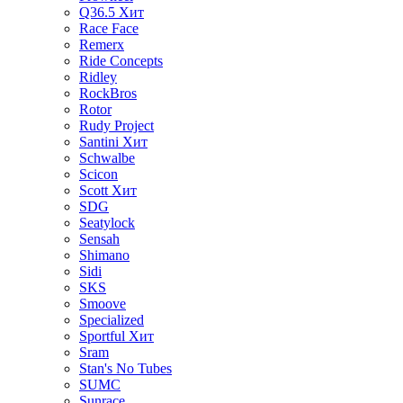
Q36.5
Хит
Race Face
Remerx
Ride Concepts
Ridley
RockBros
Rotor
Rudy Project
Santini
Хит
Schwalbe
Scicon
Scott
Хит
SDG
Seatylock
Sensah
Shimano
Sidi
SKS
Smoove
Specialized
Sportful
Хит
Sram
Stan's No Tubes
SUMC
Sunrace