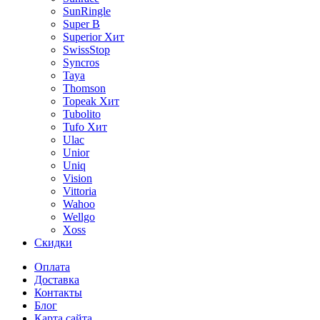
SunRingle
Super B
Superior
Хит
SwissStop
Syncros
Taya
Thomson
Topeak
Хит
Tubolito
Tufo
Хит
Ulac
Unior
Uniq
Vision
Vittoria
Wahoo
Wellgo
Xoss
Скидки
Оплата
Доставка
Контакты
Блог
Карта сайта