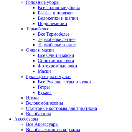
Головные уборы
Все Головные уборы
Баффы и повязки
Велокепки и шапки
Подшлемники
Термобелье
Все Термобелье
Термобелье летнее
Термобелье теплое
Очки и маски
Все Очки и маски
Спортивные очки
Фотохромные очки
Маски
Рукава, гетры и чулки
Все Рукава, гетры и чулки
Гетры
Рукава
Носки
Велокомбинезоны
Стартовые костюмы для триатлона
Велобахилы
Аксессуары
Все Аксессуары
Велобагажники и корзины