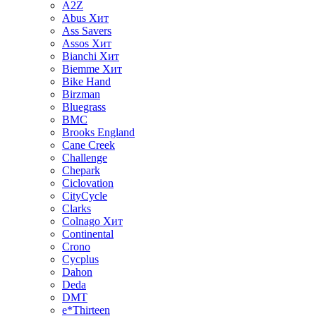
A2Z
Abus
Хит
Ass Savers
Assos
Хит
Bianchi
Хит
Biemme
Хит
Bike Hand
Birzman
Bluegrass
BMC
Brooks England
Cane Creek
Challenge
Chepark
Ciclovation
CityCycle
Clarks
Colnago
Хит
Continental
Crono
Cycplus
Dahon
Deda
DMT
e*Thirteen