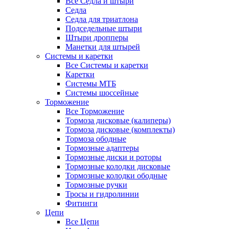
Все Седла и штыри
Седла
Седла для триатлона
Подседельные штыри
Штыри дропперы
Манетки для штырей
Системы и каретки
Все Системы и каретки
Каретки
Системы МТБ
Системы шоссейные
Торможение
Все Торможение
Тормоза дисковые (калиперы)
Тормоза дисковые (комплекты)
Тормоза ободные
Тормозные адаптеры
Тормозные диски и роторы
Тормозные колодки дисковые
Тормозные колодки ободные
Тормозные ручки
Тросы и гидролинии
Фитинги
Цепи
Все Цепи