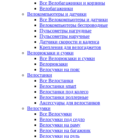
Все Велобагажники и корзины
Велобагажники
Велокомпьютеры и датчики
Все Велокомпьютеры и датчики
Велокомпьютеры беспроводные
Пульсометры нагрудные
Пульсометры наручные
Датчики скорости и каденса
Крепления для велогаджетов
Велорюкзаки и сумки
Все Велорюкзаки и сумки
Велорюкзаки
Велосумки на пояс
Велостанки
Все Велостанки
Велостанки smart
Велостанки под колесо
Велостанки роллерные
Аксессуары для велостанков
Велосумки
Все Велосумки
Велосумки под седло
Велосумки на раму
Велосумки на багажник
Велосумки на руль