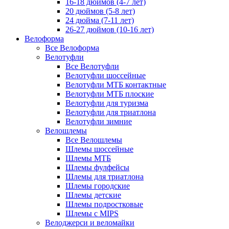
16-18 дюймов (4-7 лет)
20 дюймов (5-8 лет)
24 дюйма (7-11 лет)
26-27 дюймов (10-16 лет)
Велоформа
Все Велоформа
Велотуфли
Все Велотуфли
Велотуфли шоссейные
Велотуфли МТБ контактные
Велотуфли МТБ плоские
Велотуфли для туризма
Велотуфли для триатлона
Велотуфли зимние
Велошлемы
Все Велошлемы
Шлемы шоссейные
Шлемы МТБ
Шлемы фулфейсы
Шлемы для триатлона
Шлемы городские
Шлемы детские
Шлемы подростковые
Шлемы с MIPS
Велоджерси и веломайки