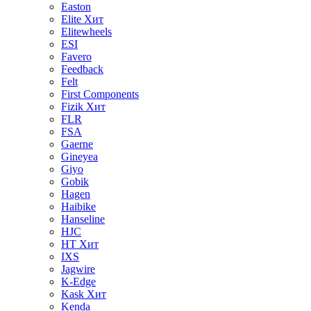
Easton
Elite
Хит
Elitewheels
ESI
Favero
Feedback
Felt
First Components
Fizik
Хит
FLR
FSA
Gaerne
Gineyea
Giyo
Gobik
Hagen
Haibike
Hanseline
HJC
HT
Хит
IXS
Jagwire
K-Edge
Kask
Хит
Kenda