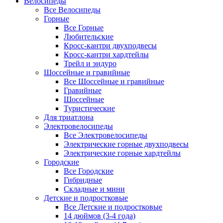
Велосипеды
Все Велосипеды
Горные
Все Горные
Любительские
Кросс-кантри двухподвесы
Кросс-кантри хардтейлы
Трейл и эндуро
Шоссейные и гравийные
Все Шоссейные и гравийные
Гравийные
Шоссейные
Туристические
Для триатлона
Электровелосипеды
Все Электровелосипеды
Электрические горные двухподвесы
Электрические горные хардтейлы
Городские
Все Городские
Гибридные
Складные и мини
Детские и подростковые
Все Детские и подростковые
14 дюймов (3-4 года)