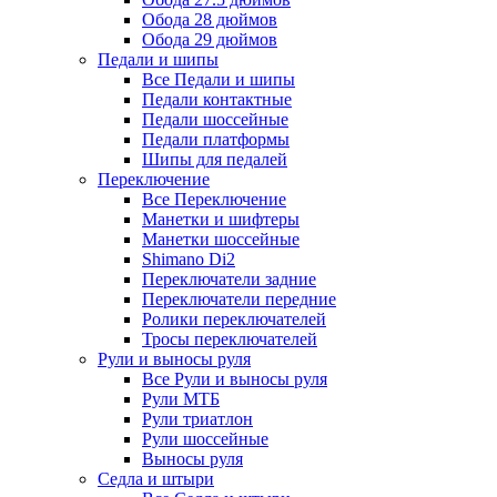
Обода 28 дюймов
Обода 29 дюймов
Педали и шипы
Все Педали и шипы
Педали контактные
Педали шоссейные
Педали платформы
Шипы для педалей
Переключение
Все Переключение
Манетки и шифтеры
Манетки шоссейные
Shimano Di2
Переключатели задние
Переключатели передние
Ролики переключателей
Тросы переключателей
Рули и выносы руля
Все Рули и выносы руля
Рули МТБ
Рули триатлон
Рули шоссейные
Выносы руля
Седла и штыри