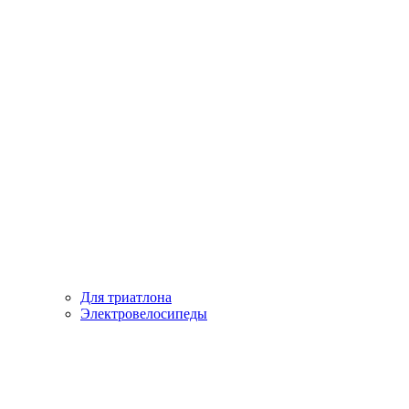
Для триатлона
Электровелосипеды