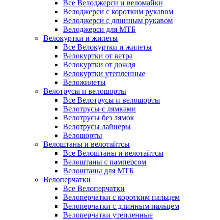
Все Велоджерси и веломайки
Велоджерси с коротким рукавом
Велоджерси с длинным рукавом
Велоджерси для МТБ
Велокуртки и жилеты
Все Велокуртки и жилеты
Велокуртки от ветра
Велокуртки от дождя
Велокуртки утепленные
Веложилеты
Велотрусы и велошорты
Все Велотрусы и велошорты
Велотрусы с лямками
Велотрусы без лямок
Велотрусы лайнеры
Велошорты
Велоштаны и велотайтсы
Все Велоштаны и велотайтсы
Велоштаны с памперсом
Велоштаны для МТБ
Велоперчатки
Все Велоперчатки
Велоперчатки с коротким пальцем
Велоперчатки с длинным пальцем
Велоперчатки утепленные