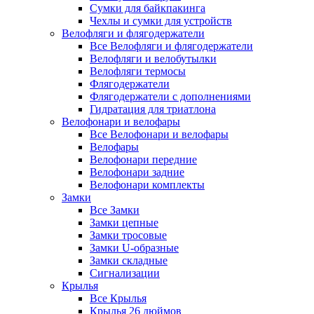
Сумки для байкпакинга
Чехлы и сумки для устройств
Велофляги и флягодержатели
Все Велофляги и флягодержатели
Велофляги и велобутылки
Велофляги термосы
Флягодержатели
Флягодержатели с дополнениями
Гидратация для триатлона
Велофонари и велофары
Все Велофонари и велофары
Велофары
Велофонари передние
Велофонари задние
Велофонари комплекты
Замки
Все Замки
Замки цепные
Замки тросовые
Замки U-образные
Замки складные
Сигнализации
Крылья
Все Крылья
Крылья 26 дюймов