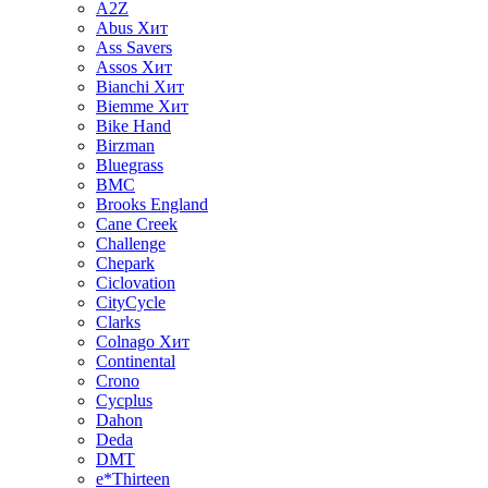
A2Z
Abus
Хит
Ass Savers
Assos
Хит
Bianchi
Хит
Biemme
Хит
Bike Hand
Birzman
Bluegrass
BMC
Brooks England
Cane Creek
Challenge
Chepark
Ciclovation
CityCycle
Clarks
Colnago
Хит
Continental
Crono
Cycplus
Dahon
Deda
DMT
e*Thirteen