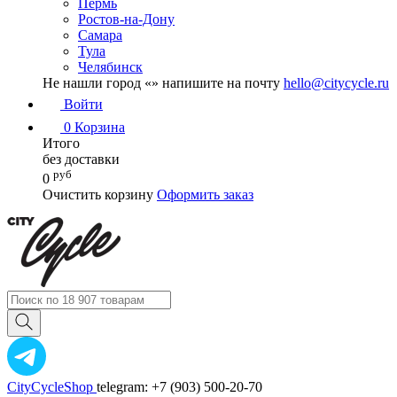
Пермь
Ростов-на-Дону
Самара
Тула
Челябинск
Не нашли город «
» напишите на почту
hello@citycycle.ru
Войти
0
Корзина
Итого
без доставки
руб
0
Очистить корзину
Оформить заказ
CityCycleShop
telegram: +7 (903) 500-20-70