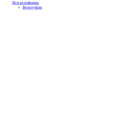
Вся велоформа
Велотуфли