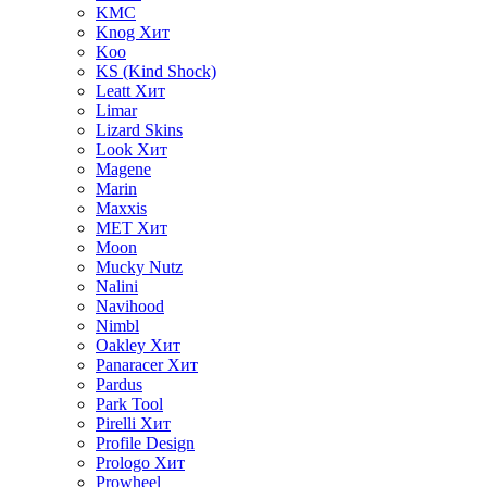
KMC
Knog
Хит
Koo
KS (Kind Shock)
Leatt
Хит
Limar
Lizard Skins
Look
Хит
Magene
Marin
Maxxis
MET
Хит
Moon
Mucky Nutz
Nalini
Navihood
Nimbl
Oakley
Хит
Panaracer
Хит
Pardus
Park Tool
Pirelli
Хит
Profile Design
Prologo
Хит
Prowheel