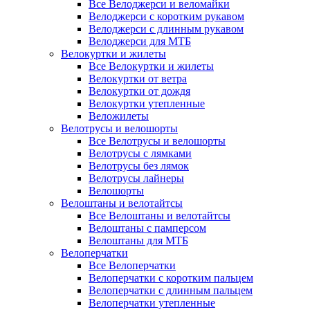
Все Велоджерси и веломайки
Велоджерси с коротким рукавом
Велоджерси с длинным рукавом
Велоджерси для МТБ
Велокуртки и жилеты
Все Велокуртки и жилеты
Велокуртки от ветра
Велокуртки от дождя
Велокуртки утепленные
Веложилеты
Велотрусы и велошорты
Все Велотрусы и велошорты
Велотрусы с лямками
Велотрусы без лямок
Велотрусы лайнеры
Велошорты
Велоштаны и велотайтсы
Все Велоштаны и велотайтсы
Велоштаны с памперсом
Велоштаны для МТБ
Велоперчатки
Все Велоперчатки
Велоперчатки с коротким пальцем
Велоперчатки с длинным пальцем
Велоперчатки утепленные