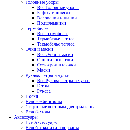
Головные уборы
Все Головные уборы
Баффы и повязки
Велокепки и шапки
Подшлемники
Термобелье
Все Термобелье
Термобелье летнее
Термобелье теплое
Очки и маски
Все Очки и маски
Спортивные очки
Фотохромные очки
Маски
Рукава, гетры и чулки
Все Рукава, гетры и чулки
Гетры
Рукава
Носки
Велокомбинезоны
Стартовые костюмы для триатлона
Велобахилы
Аксессуары
Все Аксессуары
Велобагажники и корзины