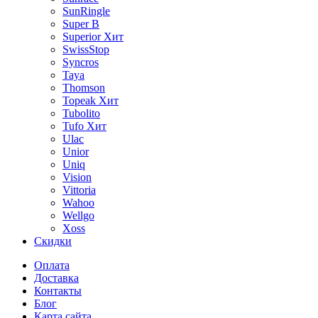
SunRingle
Super B
Superior
Хит
SwissStop
Syncros
Taya
Thomson
Topeak
Хит
Tubolito
Tufo
Хит
Ulac
Unior
Uniq
Vision
Vittoria
Wahoo
Wellgo
Xoss
Скидки
Оплата
Доставка
Контакты
Блог
Карта сайта