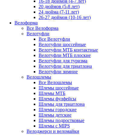
16-18 дюймов (4-7 лет)
20 дюймов (5-8 лет)
24 дюйма (7-11 лет)
26-27 дюймов (10-16 лет)
Велоформа
Все Велоформа
Велотуфли
Все Велотуфли
Велотуфли шоссейные
Велотуфли МТБ контактные
Велотуфли МТБ плоские
Велотуфли для туризма
Велотуфли для триатлона
Велотуфли зимние
Велошлемы
Все Велошлемы
Шлемы шоссейные
Шлемы МТБ
Шлемы фулфейсы
Шлемы для триатлона
Шлемы городские
Шлемы детские
Шлемы подростковые
Шлемы с MIPS
Велоджерси и веломайки