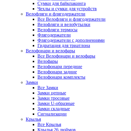
Сумки для байкпакинга
Чехлы и сумки для устройств
Велофляги и флягодержатели
Все Велофляги и флягодержатели
Велофляги и велобутылки
Велофляги термосы
Флягодержатели
Флягодержатели с дополнениями
Гидратация для триатлона
Велофонари и велофары
Все Велофонари и велофары
Велофары
Велофонари передние
Велофонари задние
Велофонари комплекты
Замки
Все Замки
Замки цепные
Замки тросовые
Замки U-образные
Замки складные
Сигнализации
Крылья
Все Крылья
Крылья 26 дюймов