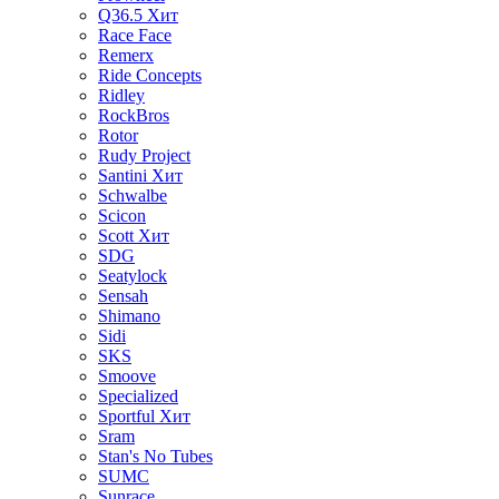
Q36.5
Хит
Race Face
Remerx
Ride Concepts
Ridley
RockBros
Rotor
Rudy Project
Santini
Хит
Schwalbe
Scicon
Scott
Хит
SDG
Seatylock
Sensah
Shimano
Sidi
SKS
Smoove
Specialized
Sportful
Хит
Sram
Stan's No Tubes
SUMC
Sunrace