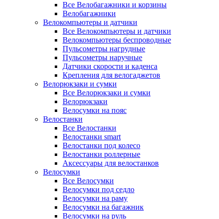
Все Велобагажники и корзины
Велобагажники
Велокомпьютеры и датчики
Все Велокомпьютеры и датчики
Велокомпьютеры беспроводные
Пульсометры нагрудные
Пульсометры наручные
Датчики скорости и каденса
Крепления для велогаджетов
Велорюкзаки и сумки
Все Велорюкзаки и сумки
Велорюкзаки
Велосумки на пояс
Велостанки
Все Велостанки
Велостанки smart
Велостанки под колесо
Велостанки роллерные
Аксессуары для велостанков
Велосумки
Все Велосумки
Велосумки под седло
Велосумки на раму
Велосумки на багажник
Велосумки на руль