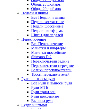
Обода 28 дюймов
Обода 29 дюймов
Педали и шипы
Все Педали и шипы
Педали контактные
Педали шоссейные
Педали платформы
Шипы для педалей
Переключение
Все Переключение
Манетки и шифтеры
Манетки шоссейные
Shimano Di2
Переключатели задние
Переключатели передние
Ролики переключателей
Тросы переключателей
Рули и выносы руля
Все Рули и выносы руля
Рули МТБ
Рули триатлон
Рули шоссейные
Выносы руля
Седла и штыри