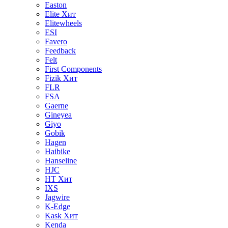
Easton
Elite
Хит
Elitewheels
ESI
Favero
Feedback
Felt
First Components
Fizik
Хит
FLR
FSA
Gaerne
Gineyea
Giyo
Gobik
Hagen
Haibike
Hanseline
HJC
HT
Хит
IXS
Jagwire
K-Edge
Kask
Хит
Kenda