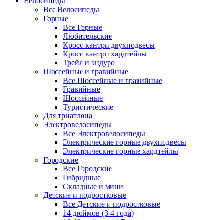
Велосипеды
Все Велосипеды
Горные
Все Горные
Любительские
Кросс-кантри двухподвесы
Кросс-кантри хардтейлы
Трейл и эндуро
Шоссейные и гравийные
Все Шоссейные и гравийные
Гравийные
Шоссейные
Туристические
Для триатлона
Электровелосипеды
Все Электровелосипеды
Электрические горные двухподвесы
Электрические горные хардтейлы
Городские
Все Городские
Гибридные
Складные и мини
Детские и подростковые
Все Детские и подростковые
14 дюймов (3-4 года)