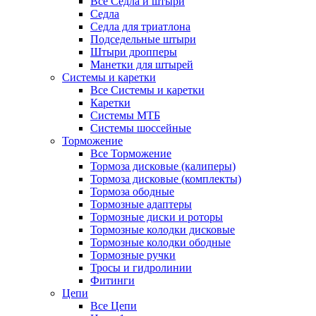
Все Седла и штыри
Седла
Седла для триатлона
Подседельные штыри
Штыри дропперы
Манетки для штырей
Системы и каретки
Все Системы и каретки
Каретки
Системы МТБ
Системы шоссейные
Торможение
Все Торможение
Тормоза дисковые (калиперы)
Тормоза дисковые (комплекты)
Тормоза ободные
Тормозные адаптеры
Тормозные диски и роторы
Тормозные колодки дисковые
Тормозные колодки ободные
Тормозные ручки
Тросы и гидролинии
Фитинги
Цепи
Все Цепи