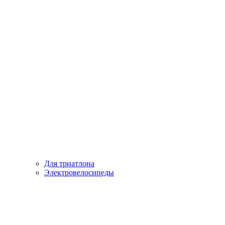
Для триатлона
Электровелосипеды