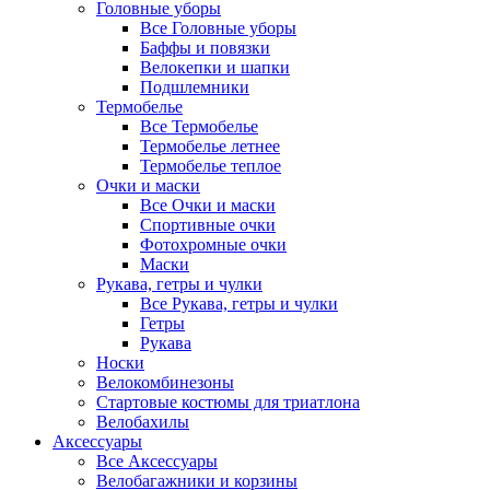
Головные уборы
Все Головные уборы
Баффы и повязки
Велокепки и шапки
Подшлемники
Термобелье
Все Термобелье
Термобелье летнее
Термобелье теплое
Очки и маски
Все Очки и маски
Спортивные очки
Фотохромные очки
Маски
Рукава, гетры и чулки
Все Рукава, гетры и чулки
Гетры
Рукава
Носки
Велокомбинезоны
Стартовые костюмы для триатлона
Велобахилы
Аксессуары
Все Аксессуары
Велобагажники и корзины