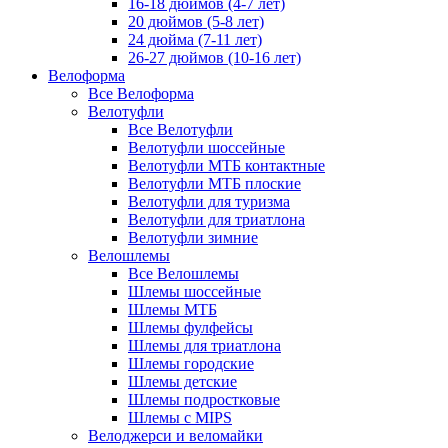
16-18 дюймов (4-7 лет)
20 дюймов (5-8 лет)
24 дюйма (7-11 лет)
26-27 дюймов (10-16 лет)
Велоформа
Все Велоформа
Велотуфли
Все Велотуфли
Велотуфли шоссейные
Велотуфли МТБ контактные
Велотуфли МТБ плоские
Велотуфли для туризма
Велотуфли для триатлона
Велотуфли зимние
Велошлемы
Все Велошлемы
Шлемы шоссейные
Шлемы МТБ
Шлемы фулфейсы
Шлемы для триатлона
Шлемы городские
Шлемы детские
Шлемы подростковые
Шлемы с MIPS
Велоджерси и веломайки