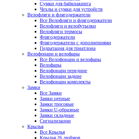
Сумки для байкпакинга
Чехлы и сумки для устройств
Велофляги и флягодержатели
Все Велофляги и флягодержатели
Велофляги и велобутылки
Велофляги термосы
Флягодержатели
Флягодержатели с дополнениями
Гидратация для триатлона
Велофонари и велофары
Все Велофонари и велофары
Велофары
Велофонари передние
Велофонари задние
Велофонари комплекты
Замки
Все Замки
Замки цепные
Замки тросовые
Замки U-образные
Замки складные
Сигнализации
Крылья
Все Крылья
Крылья 26 дюймов