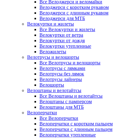
Все Велоджерси и веломайки
Велоджерси с коротким рукавом
Велоджерси с длинным рукавом
Велоджерси для МТБ
Велокуртки и жилеты
Все Велокуртки и жилеты
Велокуртки от ветра
Велокуртки от дождя
Велокуртки утепленные
Веложилеты
Велотрусы и велошорты
Все Велотрусы и велошорты
Велотрусы с лямками
Велотрусы без лямок
Велотрусы лайнеры
Велошорты
Велоштаны и велотайтсы
Все Велоштаны и велотайтсы
Велоштаны с памперсом
Велоштаны для МТБ
Велоперчатки
Все Велоперчатки
Велоперчатки с коротким пальцем
Велоперчатки с длинным пальцем
Велоперчатки утепленные