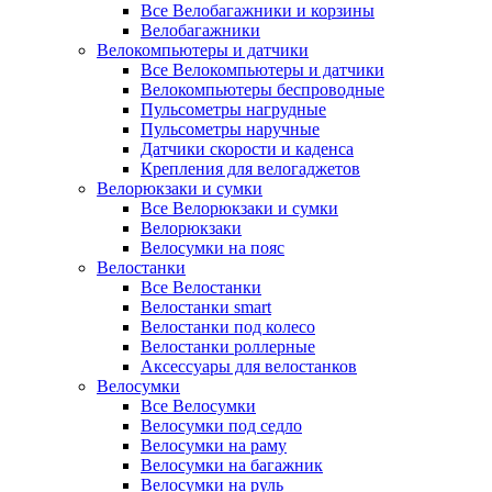
Все Велобагажники и корзины
Велобагажники
Велокомпьютеры и датчики
Все Велокомпьютеры и датчики
Велокомпьютеры беспроводные
Пульсометры нагрудные
Пульсометры наручные
Датчики скорости и каденса
Крепления для велогаджетов
Велорюкзаки и сумки
Все Велорюкзаки и сумки
Велорюкзаки
Велосумки на пояс
Велостанки
Все Велостанки
Велостанки smart
Велостанки под колесо
Велостанки роллерные
Аксессуары для велостанков
Велосумки
Все Велосумки
Велосумки под седло
Велосумки на раму
Велосумки на багажник
Велосумки на руль