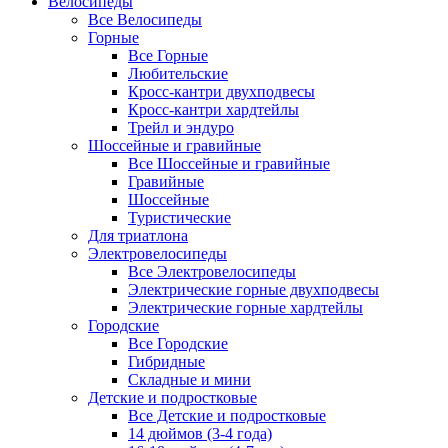
Велосипеды
Все Велосипеды
Горные
Все Горные
Любительские
Кросс-кантри двухподвесы
Кросс-кантри хардтейлы
Трейл и эндуро
Шоссейные и гравийные
Все Шоссейные и гравийные
Гравийные
Шоссейные
Туристические
Для триатлона
Электровелосипеды
Все Электровелосипеды
Электрические горные двухподвесы
Электрические горные хардтейлы
Городские
Все Городские
Гибридные
Складные и мини
Детские и подростковые
Все Детские и подростковые
14 дюймов (3-4 года)