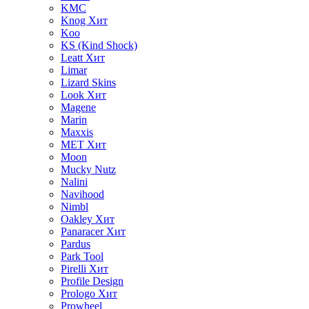
KMC
Knog
Хит
Koo
KS (Kind Shock)
Leatt
Хит
Limar
Lizard Skins
Look
Хит
Magene
Marin
Maxxis
MET
Хит
Moon
Mucky Nutz
Nalini
Navihood
Nimbl
Oakley
Хит
Panaracer
Хит
Pardus
Park Tool
Pirelli
Хит
Profile Design
Prologo
Хит
Prowheel