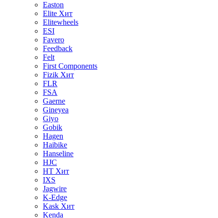
Easton
Elite
Хит
Elitewheels
ESI
Favero
Feedback
Felt
First Components
Fizik
Хит
FLR
FSA
Gaerne
Gineyea
Giyo
Gobik
Hagen
Haibike
Hanseline
HJC
HT
Хит
IXS
Jagwire
K-Edge
Kask
Хит
Kenda