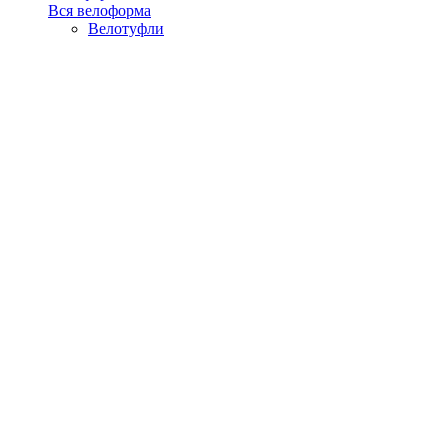
Вся велоформа
Велотуфли