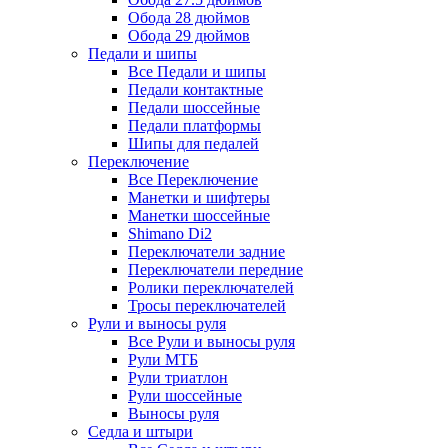
Обода 28 дюймов
Обода 29 дюймов
Педали и шипы
Все Педали и шипы
Педали контактные
Педали шоссейные
Педали платформы
Шипы для педалей
Переключение
Все Переключение
Манетки и шифтеры
Манетки шоссейные
Shimano Di2
Переключатели задние
Переключатели передние
Ролики переключателей
Тросы переключателей
Рули и выносы руля
Все Рули и выносы руля
Рули МТБ
Рули триатлон
Рули шоссейные
Выносы руля
Седла и штыри