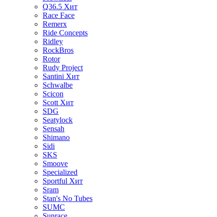
Q36.5
Хит
Race Face
Remerx
Ride Concepts
Ridley
RockBros
Rotor
Rudy Project
Santini
Хит
Schwalbe
Scicon
Scott
Хит
SDG
Seatylock
Sensah
Shimano
Sidi
SKS
Smoove
Specialized
Sportful
Хит
Sram
Stan's No Tubes
SUMC
Sunrace