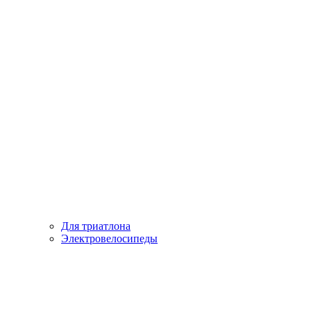
Для триатлона
Электровелосипеды