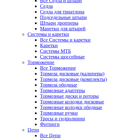
Все Седла и штыри
Седла
Седла для триатлона
Подседельные штыри
Штыри дропперы
Манетки для штырей
Системы и каретки
Все Системы и каретки
Каретки
Системы МТБ
Системы шоссейные
Торможение
Все Торможение
Тормоза дисковые (калиперы)
Тормоза дисковые (комплекты)
Тормоза ободные
Тормозные адаптеры
Тормозные диски и роторы
Тормозные колодки дисковые
Тормозные колодки ободные
Тормозные ручки
Тросы и гидролинии
Фитинги
Цепи
Все Цепи