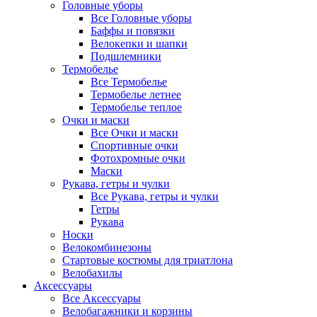
Головные уборы
Все Головные уборы
Баффы и повязки
Велокепки и шапки
Подшлемники
Термобелье
Все Термобелье
Термобелье летнее
Термобелье теплое
Очки и маски
Все Очки и маски
Спортивные очки
Фотохромные очки
Маски
Рукава, гетры и чулки
Все Рукава, гетры и чулки
Гетры
Рукава
Носки
Велокомбинезоны
Стартовые костюмы для триатлона
Велобахилы
Аксессуары
Все Аксессуары
Велобагажники и корзины