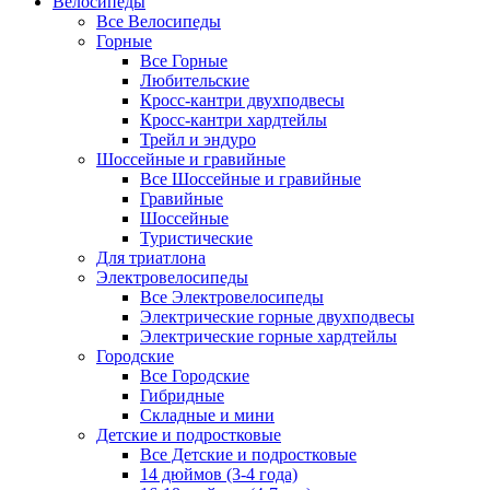
Велосипеды
Все Велосипеды
Горные
Все Горные
Любительские
Кросс-кантри двухподвесы
Кросс-кантри хардтейлы
Трейл и эндуро
Шоссейные и гравийные
Все Шоссейные и гравийные
Гравийные
Шоссейные
Туристические
Для триатлона
Электровелосипеды
Все Электровелосипеды
Электрические горные двухподвесы
Электрические горные хардтейлы
Городские
Все Городские
Гибридные
Складные и мини
Детские и подростковые
Все Детские и подростковые
14 дюймов (3-4 года)