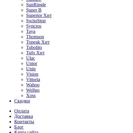
SunRingle
Super B
Superior
Хит
SwissStop
Syncros
Taya
Thomson
Topeak
Хит
Tubolito
Tufo
Хит
Ulac
Unior
Uniq
Vision
Vittoria
Wahoo
Wellgo
Xoss
Скидки
Оплата
Доставка
Контакты
Блог
Карта сайта