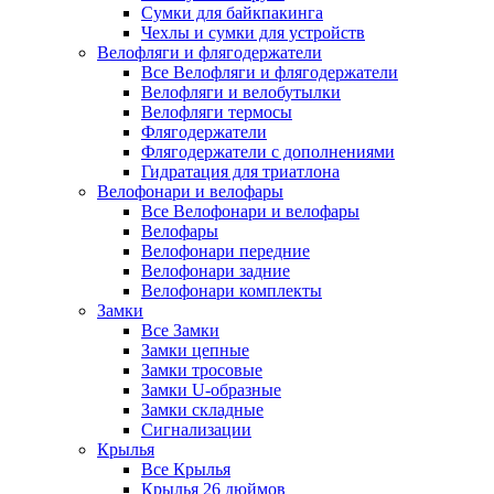
Сумки для байкпакинга
Чехлы и сумки для устройств
Велофляги и флягодержатели
Все Велофляги и флягодержатели
Велофляги и велобутылки
Велофляги термосы
Флягодержатели
Флягодержатели с дополнениями
Гидратация для триатлона
Велофонари и велофары
Все Велофонари и велофары
Велофары
Велофонари передние
Велофонари задние
Велофонари комплекты
Замки
Все Замки
Замки цепные
Замки тросовые
Замки U-образные
Замки складные
Сигнализации
Крылья
Все Крылья
Крылья 26 дюймов