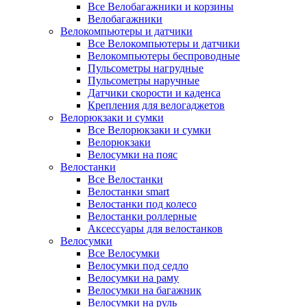
Все Велобагажники и корзины
Велобагажники
Велокомпьютеры и датчики
Все Велокомпьютеры и датчики
Велокомпьютеры беспроводные
Пульсометры нагрудные
Пульсометры наручные
Датчики скорости и каденса
Крепления для велогаджетов
Велорюкзаки и сумки
Все Велорюкзаки и сумки
Велорюкзаки
Велосумки на пояс
Велостанки
Все Велостанки
Велостанки smart
Велостанки под колесо
Велостанки роллерные
Аксессуары для велостанков
Велосумки
Все Велосумки
Велосумки под седло
Велосумки на раму
Велосумки на багажник
Велосумки на руль