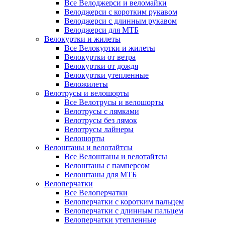
Все Велоджерси и веломайки
Велоджерси с коротким рукавом
Велоджерси с длинным рукавом
Велоджерси для МТБ
Велокуртки и жилеты
Все Велокуртки и жилеты
Велокуртки от ветра
Велокуртки от дождя
Велокуртки утепленные
Веложилеты
Велотрусы и велошорты
Все Велотрусы и велошорты
Велотрусы с лямками
Велотрусы без лямок
Велотрусы лайнеры
Велошорты
Велоштаны и велотайтсы
Все Велоштаны и велотайтсы
Велоштаны с памперсом
Велоштаны для МТБ
Велоперчатки
Все Велоперчатки
Велоперчатки с коротким пальцем
Велоперчатки с длинным пальцем
Велоперчатки утепленные