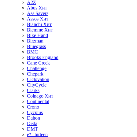
A2Z
Abus
Хит
Ass Savers
Assos
Хит
Bianchi
Хит
Biemme
Хит
Bike Hand
Birzman
Bluegrass
BMC
Brooks England
Cane Creek
Challenge
Chepark
Ciclovation
CityCycle
Clarks
Colnago
Хит
Continental
Crono
Cycplus
Dahon
Deda
DMT
e*Thirteen