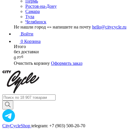
Пермь
Ростов-на-Дону
Самара
Тула
Челябинск
Не нашли город «
» напишите на почту
hello@citycycle.ru
Войти
0
Корзина
Итого
без доставки
руб
0
Очистить корзину
Оформить заказ
CityCycleShop
telegram: +7 (903) 500-20-70