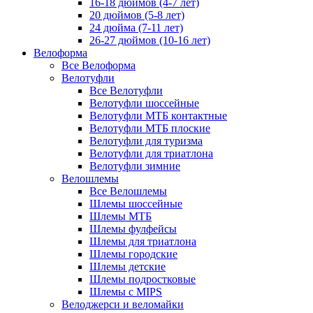
16-18 дюймов (4-7 лет)
20 дюймов (5-8 лет)
24 дюйма (7-11 лет)
26-27 дюймов (10-16 лет)
Велоформа
Все Велоформа
Велотуфли
Все Велотуфли
Велотуфли шоссейные
Велотуфли МТБ контактные
Велотуфли МТБ плоские
Велотуфли для туризма
Велотуфли для триатлона
Велотуфли зимние
Велошлемы
Все Велошлемы
Шлемы шоссейные
Шлемы МТБ
Шлемы фулфейсы
Шлемы для триатлона
Шлемы городские
Шлемы детские
Шлемы подростковые
Шлемы с MIPS
Велоджерси и веломайки