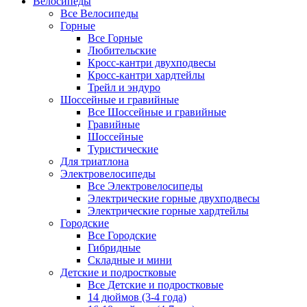
Велосипеды
Все Велосипеды
Горные
Все Горные
Любительские
Кросс-кантри двухподвесы
Кросс-кантри хардтейлы
Трейл и эндуро
Шоссейные и гравийные
Все Шоссейные и гравийные
Гравийные
Шоссейные
Туристические
Для триатлона
Электровелосипеды
Все Электровелосипеды
Электрические горные двухподвесы
Электрические горные хардтейлы
Городские
Все Городские
Гибридные
Складные и мини
Детские и подростковые
Все Детские и подростковые
14 дюймов (3-4 года)