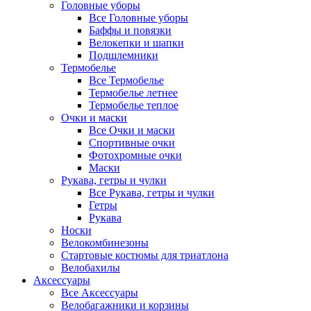
Головные уборы
Все Головные уборы
Баффы и повязки
Велокепки и шапки
Подшлемники
Термобелье
Все Термобелье
Термобелье летнее
Термобелье теплое
Очки и маски
Все Очки и маски
Спортивные очки
Фотохромные очки
Маски
Рукава, гетры и чулки
Все Рукава, гетры и чулки
Гетры
Рукава
Носки
Велокомбинезоны
Стартовые костюмы для триатлона
Велобахилы
Аксессуары
Все Аксессуары
Велобагажники и корзины