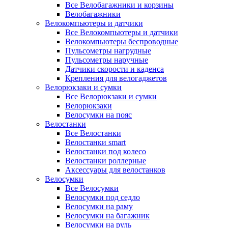
Все Велобагажники и корзины
Велобагажники
Велокомпьютеры и датчики
Все Велокомпьютеры и датчики
Велокомпьютеры беспроводные
Пульсометры нагрудные
Пульсометры наручные
Датчики скорости и каденса
Крепления для велогаджетов
Велорюкзаки и сумки
Все Велорюкзаки и сумки
Велорюкзаки
Велосумки на пояс
Велостанки
Все Велостанки
Велостанки smart
Велостанки под колесо
Велостанки роллерные
Аксессуары для велостанков
Велосумки
Все Велосумки
Велосумки под седло
Велосумки на раму
Велосумки на багажник
Велосумки на руль