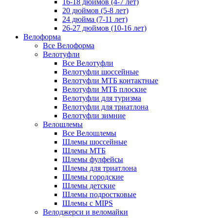
16-18 дюймов (4-7 лет)
20 дюймов (5-8 лет)
24 дюйма (7-11 лет)
26-27 дюймов (10-16 лет)
Велоформа
Все Велоформа
Велотуфли
Все Велотуфли
Велотуфли шоссейные
Велотуфли МТБ контактные
Велотуфли МТБ плоские
Велотуфли для туризма
Велотуфли для триатлона
Велотуфли зимние
Велошлемы
Все Велошлемы
Шлемы шоссейные
Шлемы МТБ
Шлемы фулфейсы
Шлемы для триатлона
Шлемы городские
Шлемы детские
Шлемы подростковые
Шлемы с MIPS
Велоджерси и веломайки