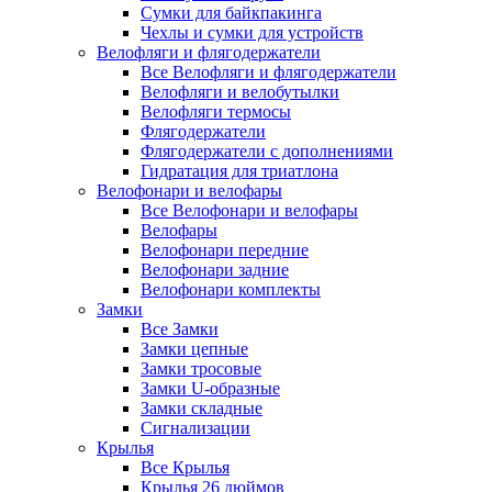
Сумки для байкпакинга
Чехлы и сумки для устройств
Велофляги и флягодержатели
Все Велофляги и флягодержатели
Велофляги и велобутылки
Велофляги термосы
Флягодержатели
Флягодержатели с дополнениями
Гидратация для триатлона
Велофонари и велофары
Все Велофонари и велофары
Велофары
Велофонари передние
Велофонари задние
Велофонари комплекты
Замки
Все Замки
Замки цепные
Замки тросовые
Замки U-образные
Замки складные
Сигнализации
Крылья
Все Крылья
Крылья 26 дюймов