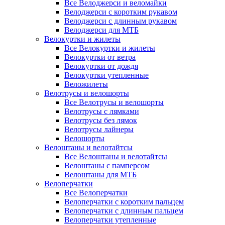
Все Велоджерси и веломайки
Велоджерси с коротким рукавом
Велоджерси с длинным рукавом
Велоджерси для МТБ
Велокуртки и жилеты
Все Велокуртки и жилеты
Велокуртки от ветра
Велокуртки от дождя
Велокуртки утепленные
Веложилеты
Велотрусы и велошорты
Все Велотрусы и велошорты
Велотрусы с лямками
Велотрусы без лямок
Велотрусы лайнеры
Велошорты
Велоштаны и велотайтсы
Все Велоштаны и велотайтсы
Велоштаны с памперсом
Велоштаны для МТБ
Велоперчатки
Все Велоперчатки
Велоперчатки с коротким пальцем
Велоперчатки с длинным пальцем
Велоперчатки утепленные