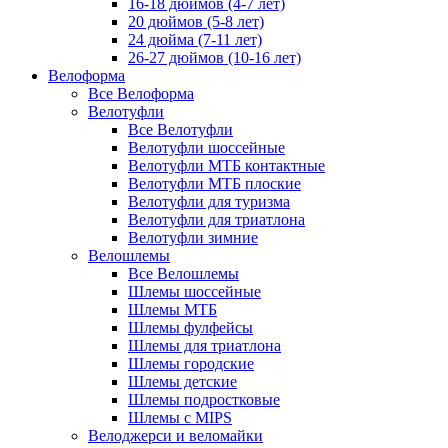
16-18 дюймов (4-7 лет)
20 дюймов (5-8 лет)
24 дюйма (7-11 лет)
26-27 дюймов (10-16 лет)
Велоформа
Все Велоформа
Велотуфли
Все Велотуфли
Велотуфли шоссейные
Велотуфли МТБ контактные
Велотуфли МТБ плоские
Велотуфли для туризма
Велотуфли для триатлона
Велотуфли зимние
Велошлемы
Все Велошлемы
Шлемы шоссейные
Шлемы МТБ
Шлемы фулфейсы
Шлемы для триатлона
Шлемы городские
Шлемы детские
Шлемы подростковые
Шлемы с MIPS
Велоджерси и веломайки