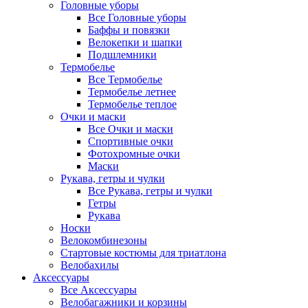
Головные уборы
Все Головные уборы
Баффы и повязки
Велокепки и шапки
Подшлемники
Термобелье
Все Термобелье
Термобелье летнее
Термобелье теплое
Очки и маски
Все Очки и маски
Спортивные очки
Фотохромные очки
Маски
Рукава, гетры и чулки
Все Рукава, гетры и чулки
Гетры
Рукава
Носки
Велокомбинезоны
Стартовые костюмы для триатлона
Велобахилы
Аксессуары
Все Аксессуары
Велобагажники и корзины