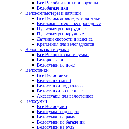
Все Велобагажники и корзины
Велобагажники
Велокомпьютеры и датчики
Все Велокомпьютеры и датчики
Велокомпьютеры беспроводные
Пульсометры нагрудные
Пульсометры наручные
Датчики скорости и каденса
Крепления для велогаджетов
Велорюкзаки и сумки
Все Велорюкзаки и сумки
Велорюкзаки
Велосумки на пояс
Велостанки
Все Велостанки
Велостанки smart
Велостанки под колесо
Велостанки роллерные
Аксессуары для велостанков
Велосумки
Все Велосумки
Велосумки под седло
Велосумки на раму
Велосумки на багажник
Велосумки на руль