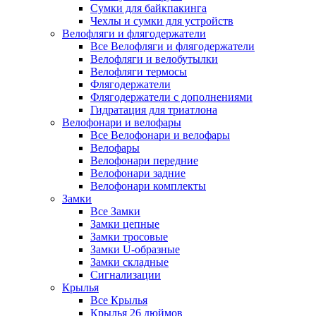
Сумки для байкпакинга
Чехлы и сумки для устройств
Велофляги и флягодержатели
Все Велофляги и флягодержатели
Велофляги и велобутылки
Велофляги термосы
Флягодержатели
Флягодержатели с дополнениями
Гидратация для триатлона
Велофонари и велофары
Все Велофонари и велофары
Велофары
Велофонари передние
Велофонари задние
Велофонари комплекты
Замки
Все Замки
Замки цепные
Замки тросовые
Замки U-образные
Замки складные
Сигнализации
Крылья
Все Крылья
Крылья 26 дюймов