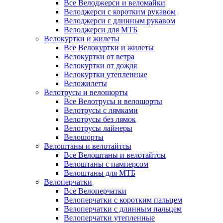
Все Велоджерси и веломайки
Велоджерси с коротким рукавом
Велоджерси с длинным рукавом
Велоджерси для МТБ
Велокуртки и жилеты
Все Велокуртки и жилеты
Велокуртки от ветра
Велокуртки от дождя
Велокуртки утепленные
Веложилеты
Велотрусы и велошорты
Все Велотрусы и велошорты
Велотрусы с лямками
Велотрусы без лямок
Велотрусы лайнеры
Велошорты
Велоштаны и велотайтсы
Все Велоштаны и велотайтсы
Велоштаны с памперсом
Велоштаны для МТБ
Велоперчатки
Все Велоперчатки
Велоперчатки с коротким пальцем
Велоперчатки с длинным пальцем
Велоперчатки утепленные