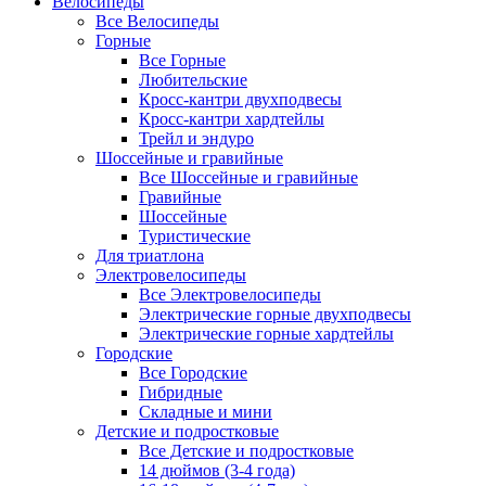
Велосипеды
Все Велосипеды
Горные
Все Горные
Любительские
Кросс-кантри двухподвесы
Кросс-кантри хардтейлы
Трейл и эндуро
Шоссейные и гравийные
Все Шоссейные и гравийные
Гравийные
Шоссейные
Туристические
Для триатлона
Электровелосипеды
Все Электровелосипеды
Электрические горные двухподвесы
Электрические горные хардтейлы
Городские
Все Городские
Гибридные
Складные и мини
Детские и подростковые
Все Детские и подростковые
14 дюймов (3-4 года)