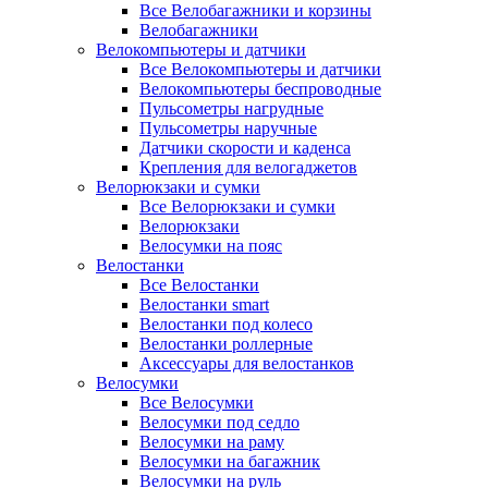
Все Велобагажники и корзины
Велобагажники
Велокомпьютеры и датчики
Все Велокомпьютеры и датчики
Велокомпьютеры беспроводные
Пульсометры нагрудные
Пульсометры наручные
Датчики скорости и каденса
Крепления для велогаджетов
Велорюкзаки и сумки
Все Велорюкзаки и сумки
Велорюкзаки
Велосумки на пояс
Велостанки
Все Велостанки
Велостанки smart
Велостанки под колесо
Велостанки роллерные
Аксессуары для велостанков
Велосумки
Все Велосумки
Велосумки под седло
Велосумки на раму
Велосумки на багажник
Велосумки на руль