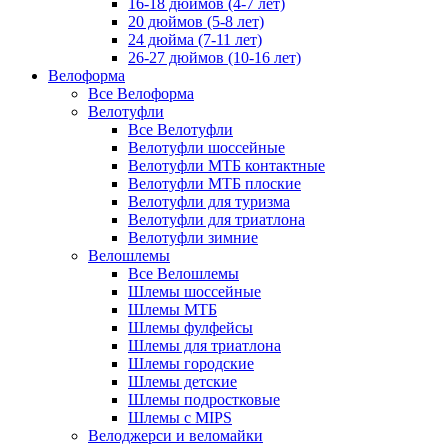
16-18 дюймов (4-7 лет)
20 дюймов (5-8 лет)
24 дюйма (7-11 лет)
26-27 дюймов (10-16 лет)
Велоформа
Все Велоформа
Велотуфли
Все Велотуфли
Велотуфли шоссейные
Велотуфли МТБ контактные
Велотуфли МТБ плоские
Велотуфли для туризма
Велотуфли для триатлона
Велотуфли зимние
Велошлемы
Все Велошлемы
Шлемы шоссейные
Шлемы МТБ
Шлемы фулфейсы
Шлемы для триатлона
Шлемы городские
Шлемы детские
Шлемы подростковые
Шлемы с MIPS
Велоджерси и веломайки