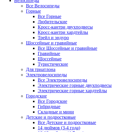
Велосипеды
Все Велосипеды
Горные
Все Горные
Любительские
Кросс-кантри двухподвесы
Кросс-кантри хардтейлы
Трейл и эндуро
Шоссейные и гравийные
Все Шоссейные и гравийные
Гравийные
Шоссейные
Туристические
Для триатлона
Электровелосипеды
Все Электровелосипеды
Электрические горные двухподвесы
Электрические горные хардтейлы
Городские
Все Городские
Гибридные
Складные и мини
Детские и подростковые
Все Детские и подростковые
14 дюймов (3-4 года)