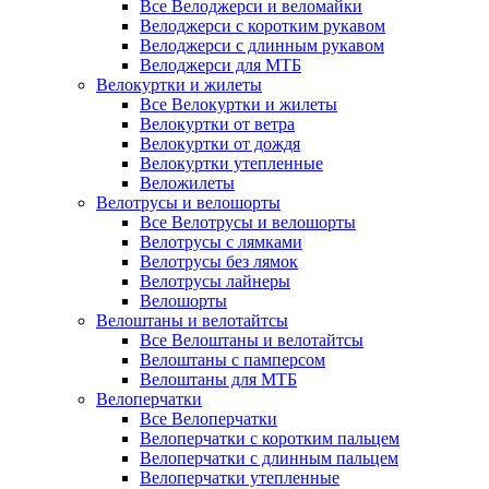
Все Велоджерси и веломайки
Велоджерси с коротким рукавом
Велоджерси с длинным рукавом
Велоджерси для МТБ
Велокуртки и жилеты
Все Велокуртки и жилеты
Велокуртки от ветра
Велокуртки от дождя
Велокуртки утепленные
Веложилеты
Велотрусы и велошорты
Все Велотрусы и велошорты
Велотрусы с лямками
Велотрусы без лямок
Велотрусы лайнеры
Велошорты
Велоштаны и велотайтсы
Все Велоштаны и велотайтсы
Велоштаны с памперсом
Велоштаны для МТБ
Велоперчатки
Все Велоперчатки
Велоперчатки с коротким пальцем
Велоперчатки с длинным пальцем
Велоперчатки утепленные