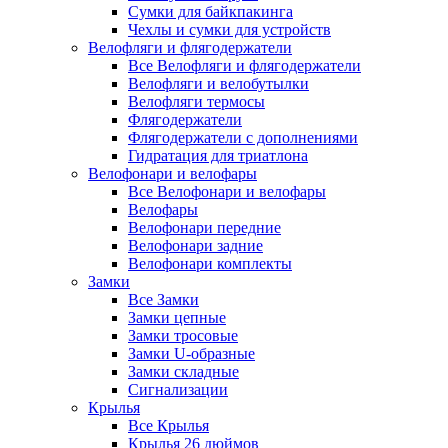
Сумки для байкпакинга
Чехлы и сумки для устройств
Велофляги и флягодержатели
Все Велофляги и флягодержатели
Велофляги и велобутылки
Велофляги термосы
Флягодержатели
Флягодержатели с дополнениями
Гидратация для триатлона
Велофонари и велофары
Все Велофонари и велофары
Велофары
Велофонари передние
Велофонари задние
Велофонари комплекты
Замки
Все Замки
Замки цепные
Замки тросовые
Замки U-образные
Замки складные
Сигнализации
Крылья
Все Крылья
Крылья 26 дюймов