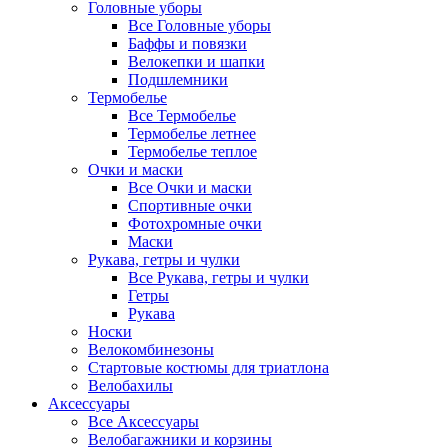
Головные уборы
Все Головные уборы
Баффы и повязки
Велокепки и шапки
Подшлемники
Термобелье
Все Термобелье
Термобелье летнее
Термобелье теплое
Очки и маски
Все Очки и маски
Спортивные очки
Фотохромные очки
Маски
Рукава, гетры и чулки
Все Рукава, гетры и чулки
Гетры
Рукава
Носки
Велокомбинезоны
Стартовые костюмы для триатлона
Велобахилы
Аксессуары
Все Аксессуары
Велобагажники и корзины