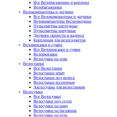
Все Велобагажники и корзины
Велобагажники
Велокомпьютеры и датчики
Все Велокомпьютеры и датчики
Велокомпьютеры беспроводные
Пульсометры нагрудные
Пульсометры наручные
Датчики скорости и каденса
Крепления для велогаджетов
Велорюкзаки и сумки
Все Велорюкзаки и сумки
Велорюкзаки
Велосумки на пояс
Велостанки
Все Велостанки
Велостанки smart
Велостанки под колесо
Велостанки роллерные
Аксессуары для велостанков
Велосумки
Все Велосумки
Велосумки под седло
Велосумки на раму
Велосумки на багажник
Велосумки на руль