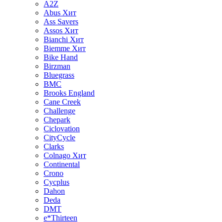
A2Z
Abus
Хит
Ass Savers
Assos
Хит
Bianchi
Хит
Biemme
Хит
Bike Hand
Birzman
Bluegrass
BMC
Brooks England
Cane Creek
Challenge
Chepark
Ciclovation
CityCycle
Clarks
Colnago
Хит
Continental
Crono
Cycplus
Dahon
Deda
DMT
e*Thirteen