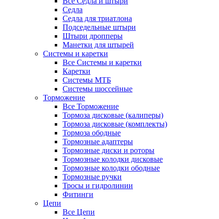
Все Седла и штыри
Седла
Седла для триатлона
Подседельные штыри
Штыри дропперы
Манетки для штырей
Системы и каретки
Все Системы и каретки
Каретки
Системы МТБ
Системы шоссейные
Торможение
Все Торможение
Тормоза дисковые (калиперы)
Тормоза дисковые (комплекты)
Тормоза ободные
Тормозные адаптеры
Тормозные диски и роторы
Тормозные колодки дисковые
Тормозные колодки ободные
Тормозные ручки
Тросы и гидролинии
Фитинги
Цепи
Все Цепи