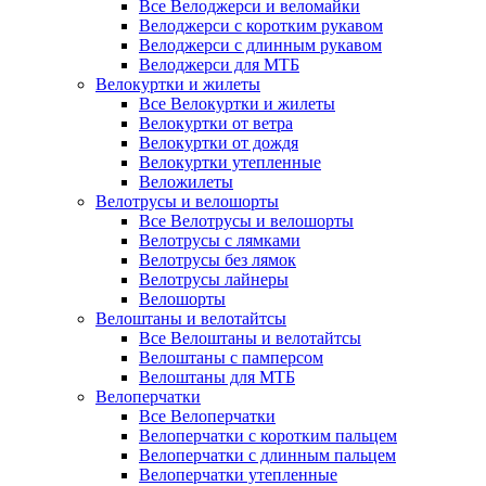
Все Велоджерси и веломайки
Велоджерси с коротким рукавом
Велоджерси с длинным рукавом
Велоджерси для МТБ
Велокуртки и жилеты
Все Велокуртки и жилеты
Велокуртки от ветра
Велокуртки от дождя
Велокуртки утепленные
Веложилеты
Велотрусы и велошорты
Все Велотрусы и велошорты
Велотрусы с лямками
Велотрусы без лямок
Велотрусы лайнеры
Велошорты
Велоштаны и велотайтсы
Все Велоштаны и велотайтсы
Велоштаны с памперсом
Велоштаны для МТБ
Велоперчатки
Все Велоперчатки
Велоперчатки с коротким пальцем
Велоперчатки с длинным пальцем
Велоперчатки утепленные