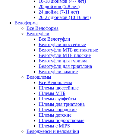
16-18 дюймов (4-7 лет)
20 дюймов (5-8 лет)
24 дюйма (7-11 лет)
26-27 дюймов (10-16 лет)
Велоформа
Все Велоформа
Велотуфли
Все Велотуфли
Велотуфли шоссейные
Велотуфли МТБ контактные
Велотуфли МТБ плоские
Велотуфли для туризма
Велотуфли для триатлона
Велотуфли зимние
Велошлемы
Все Велошлемы
Шлемы шоссейные
Шлемы МТБ
Шлемы фулфейсы
Шлемы для триатлона
Шлемы городские
Шлемы детские
Шлемы подростковые
Шлемы с MIPS
Велоджерси и веломайки