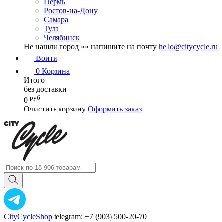
Пермь
Ростов-на-Дону
Самара
Тула
Челябинск
Не нашли город «
» напишите на почту
hello@citycycle.ru
Войти
0
Корзина
Итого
без доставки
руб
0
Очистить корзину
Оформить заказ
CityCycleShop
telegram: +7 (903) 500-20-70