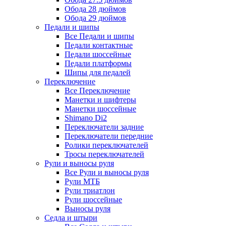
Обода 28 дюймов
Обода 29 дюймов
Педали и шипы
Все Педали и шипы
Педали контактные
Педали шоссейные
Педали платформы
Шипы для педалей
Переключение
Все Переключение
Манетки и шифтеры
Манетки шоссейные
Shimano Di2
Переключатели задние
Переключатели передние
Ролики переключателей
Тросы переключателей
Рули и выносы руля
Все Рули и выносы руля
Рули МТБ
Рули триатлон
Рули шоссейные
Выносы руля
Седла и штыри