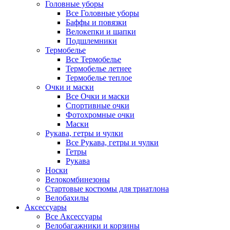
Головные уборы
Все Головные уборы
Баффы и повязки
Велокепки и шапки
Подшлемники
Термобелье
Все Термобелье
Термобелье летнее
Термобелье теплое
Очки и маски
Все Очки и маски
Спортивные очки
Фотохромные очки
Маски
Рукава, гетры и чулки
Все Рукава, гетры и чулки
Гетры
Рукава
Носки
Велокомбинезоны
Стартовые костюмы для триатлона
Велобахилы
Аксессуары
Все Аксессуары
Велобагажники и корзины