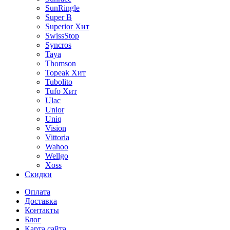
SunRingle
Super B
Superior
Хит
SwissStop
Syncros
Taya
Thomson
Topeak
Хит
Tubolito
Tufo
Хит
Ulac
Unior
Uniq
Vision
Vittoria
Wahoo
Wellgo
Xoss
Скидки
Оплата
Доставка
Контакты
Блог
Карта сайта