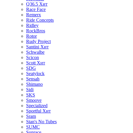
Q36.5
Хит
Race Face
Remerx
Ride Concepts
Ridley
RockBros
Rotor
Rudy Project
Santini
Хит
Schwalbe
Scicon
Scott
Хит
SDG
Seatylock
Sensah
Shimano
Sidi
SKS
Smoove
Specialized
Sportful
Хит
Sram
Stan's No Tubes
SUMC
Sunrace