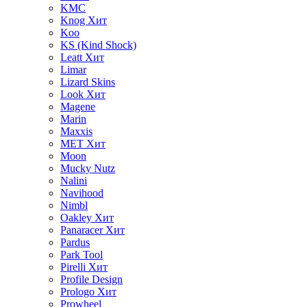
KMC
Knog
Хит
Koo
KS (Kind Shock)
Leatt
Хит
Limar
Lizard Skins
Look
Хит
Magene
Marin
Maxxis
MET
Хит
Moon
Mucky Nutz
Nalini
Navihood
Nimbl
Oakley
Хит
Panaracer
Хит
Pardus
Park Tool
Pirelli
Хит
Profile Design
Prologo
Хит
Prowheel