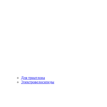
Для триатлона
Электровелосипеды