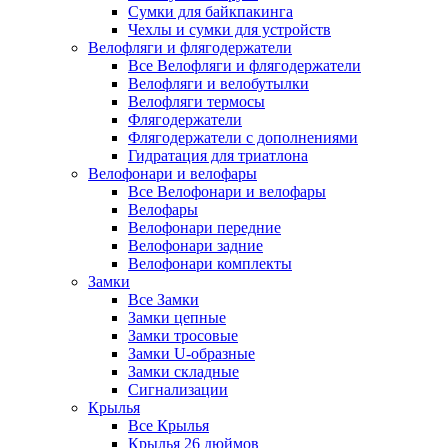
Сумки для байкпакинга
Чехлы и сумки для устройств
Велофляги и флягодержатели
Все Велофляги и флягодержатели
Велофляги и велобутылки
Велофляги термосы
Флягодержатели
Флягодержатели с дополнениями
Гидратация для триатлона
Велофонари и велофары
Все Велофонари и велофары
Велофары
Велофонари передние
Велофонари задние
Велофонари комплекты
Замки
Все Замки
Замки цепные
Замки тросовые
Замки U-образные
Замки складные
Сигнализации
Крылья
Все Крылья
Крылья 26 дюймов