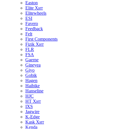
Easton
Elite
Хит
Elitewheels
ESI
Favero
Feedback
Felt
First Components
Fizik
Хит
FLR
FSA
Gaerne
Gineyea
Giyo
Gobik
Hagen
Haibike
Hanseline
HJC
HT
Хит
IXS
Jagwire
K-Edge
Kask
Хит
Kenda