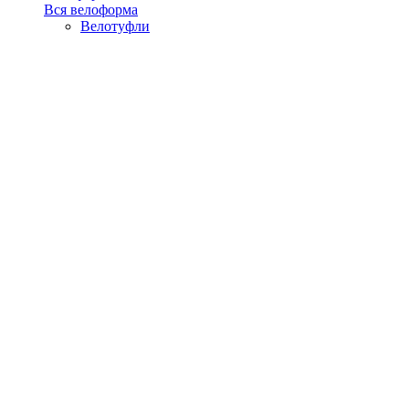
Вся велоформа
Велотуфли