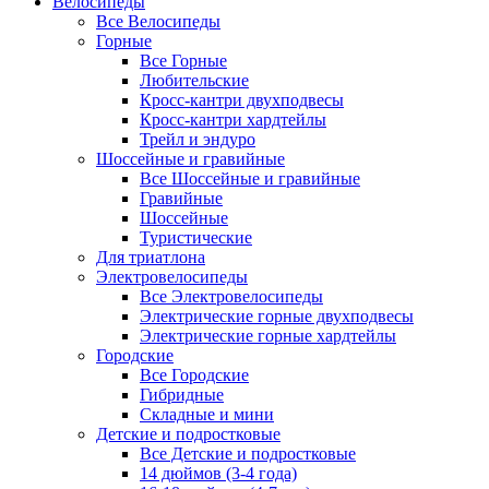
Велосипеды
Все Велосипеды
Горные
Все Горные
Любительские
Кросс-кантри двухподвесы
Кросс-кантри хардтейлы
Трейл и эндуро
Шоссейные и гравийные
Все Шоссейные и гравийные
Гравийные
Шоссейные
Туристические
Для триатлона
Электровелосипеды
Все Электровелосипеды
Электрические горные двухподвесы
Электрические горные хардтейлы
Городские
Все Городские
Гибридные
Складные и мини
Детские и подростковые
Все Детские и подростковые
14 дюймов (3-4 года)