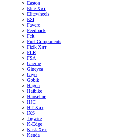
Easton
Elite
Хит
Elitewheels
ESI
Favero
Feedback
Felt
First Components
Fizik
Хит
FLR
FSA
Gaerne
Gineyea
Giyo
Gobik
Hagen
Haibike
Hanseline
HJC
HT
Хит
IXS
Jagwire
K-Edge
Kask
Хит
Kenda