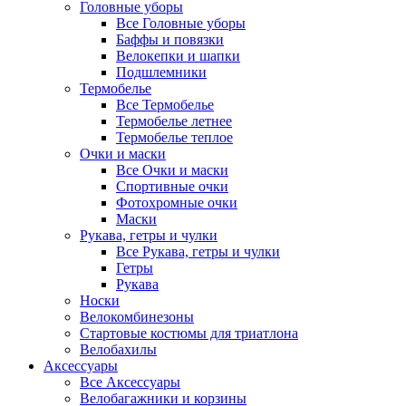
Головные уборы
Все Головные уборы
Баффы и повязки
Велокепки и шапки
Подшлемники
Термобелье
Все Термобелье
Термобелье летнее
Термобелье теплое
Очки и маски
Все Очки и маски
Спортивные очки
Фотохромные очки
Маски
Рукава, гетры и чулки
Все Рукава, гетры и чулки
Гетры
Рукава
Носки
Велокомбинезоны
Стартовые костюмы для триатлона
Велобахилы
Аксессуары
Все Аксессуары
Велобагажники и корзины