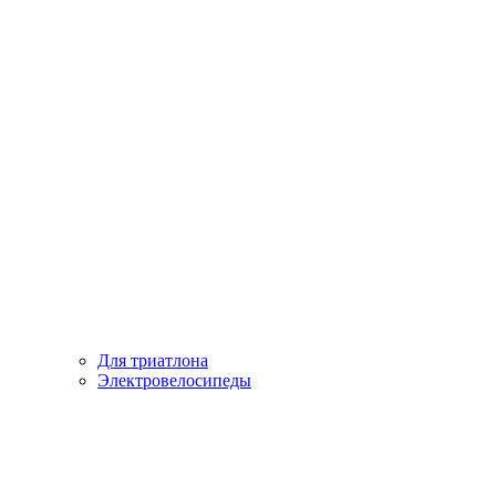
Для триатлона
Электровелосипеды