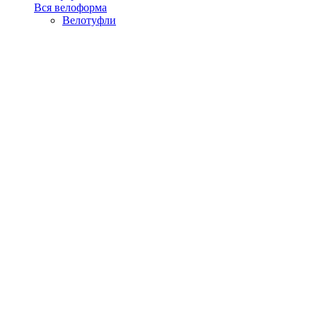
Вся велоформа
Велотуфли