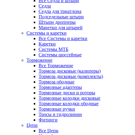
Все Седла и штыри
Седла
Седла для триатлона
Подседельные штыри
Штыри дропперы
Манетки для штырей
Системы и каретки
Все Системы и каретки
Каретки
Системы МТБ
Системы шоссейные
Торможение
Все Торможение
Тормоза дисковые (калиперы)
Тормоза дисковые (комплекты)
Тормоза ободные
Тормозные адаптеры
Тормозные диски и роторы
Тормозные колодки дисковые
Тормозные колодки ободные
Тормозные ручки
Тросы и гидролинии
Фитинги
Цепи
Все Цепи