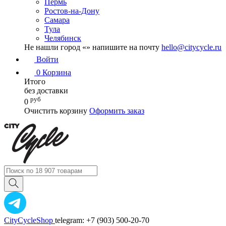
Пермь
Ростов-на-Дону
Самара
Тула
Челябинск
Не нашли город «
» напишите на почту
hello@citycycle.ru
Войти
0
Корзина
Итого
без доставки
руб
0
Очистить корзину
Оформить заказ
CityCycleShop
telegram: +7 (903) 500-20-70