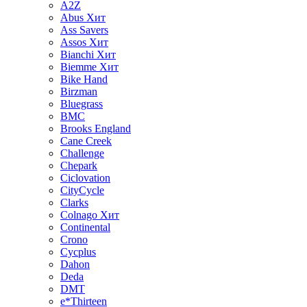
A2Z
Abus
Хит
Ass Savers
Assos
Хит
Bianchi
Хит
Biemme
Хит
Bike Hand
Birzman
Bluegrass
BMC
Brooks England
Cane Creek
Challenge
Chepark
Ciclovation
CityCycle
Clarks
Colnago
Хит
Continental
Crono
Cycplus
Dahon
Deda
DMT
e*Thirteen