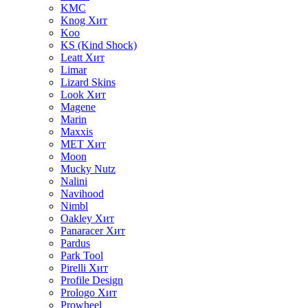
KMC
Knog
Хит
Koo
KS (Kind Shock)
Leatt
Хит
Limar
Lizard Skins
Look
Хит
Magene
Marin
Maxxis
MET
Хит
Moon
Mucky Nutz
Nalini
Navihood
Nimbl
Oakley
Хит
Panaracer
Хит
Pardus
Park Tool
Pirelli
Хит
Profile Design
Prologo
Хит
Prowheel