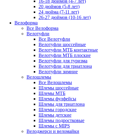
16-18 дюймов (4-7 лет)
20 дюймов (5-8 лет)
24 дюйма (7-11 лет)
26-27 дюймов (10-16 лет)
Велоформа
Все Велоформа
Велотуфли
Все Велотуфли
Велотуфли шоссейные
Велотуфли МТБ контактные
Велотуфли МТБ плоские
Велотуфли для туризма
Велотуфли для триатлона
Велотуфли зимние
Велошлемы
Все Велошлемы
Шлемы шоссейные
Шлемы МТБ
Шлемы фулфейсы
Шлемы для триатлона
Шлемы городские
Шлемы детские
Шлемы подростковые
Шлемы с MIPS
Велоджерси и веломайки