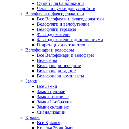
Сумки для байкпакинга
Чехлы и сумки для устройств
Велофляги и флягодержатели
Все Велофляги и флягодержатели
Велофляги и велобутылки
Велофляги термосы
Флягодержатели
Флягодержатели с дополнениями
Гидратация для триатлона
Велофонари и велофары
Все Велофонари и велофары
Велофары
Велофонари передние
Велофонари задние
Велофонари комплекты
Замки
Все Замки
Замки цепные
Замки тросовые
Замки U-образные
Замки складные
Сигнализации
Крылья
Все Крылья
Крылья 26 дюймов