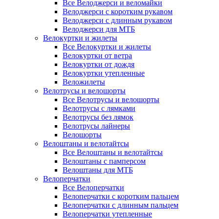
Все Велоджерси и веломайки
Велоджерси с коротким рукавом
Велоджерси с длинным рукавом
Велоджерси для МТБ
Велокуртки и жилеты
Все Велокуртки и жилеты
Велокуртки от ветра
Велокуртки от дождя
Велокуртки утепленные
Веложилеты
Велотрусы и велошорты
Все Велотрусы и велошорты
Велотрусы с лямками
Велотрусы без лямок
Велотрусы лайнеры
Велошорты
Велоштаны и велотайтсы
Все Велоштаны и велотайтсы
Велоштаны с памперсом
Велоштаны для МТБ
Велоперчатки
Все Велоперчатки
Велоперчатки с коротким пальцем
Велоперчатки с длинным пальцем
Велоперчатки утепленные