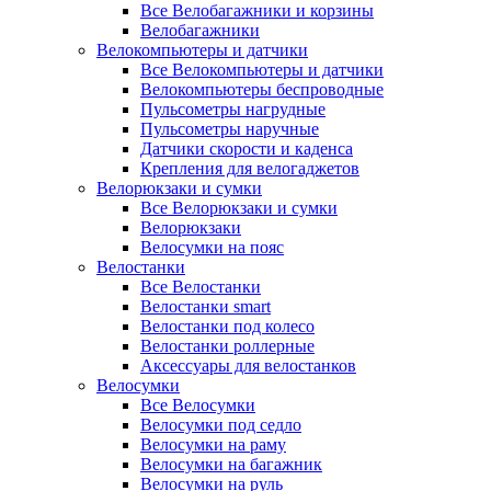
Все Велобагажники и корзины
Велобагажники
Велокомпьютеры и датчики
Все Велокомпьютеры и датчики
Велокомпьютеры беспроводные
Пульсометры нагрудные
Пульсометры наручные
Датчики скорости и каденса
Крепления для велогаджетов
Велорюкзаки и сумки
Все Велорюкзаки и сумки
Велорюкзаки
Велосумки на пояс
Велостанки
Все Велостанки
Велостанки smart
Велостанки под колесо
Велостанки роллерные
Аксессуары для велостанков
Велосумки
Все Велосумки
Велосумки под седло
Велосумки на раму
Велосумки на багажник
Велосумки на руль