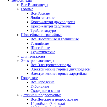
Велосипеды
Все Велосипеды
Горные
Все Горные
Любительские
Кросс-кантри двухподвесы
Кросс-кантри хардтейлы
Трейл и эндуро
Шоссейные и гравийные
Все Шоссейные и гравийные
Гравийные
Шоссейные
Туристические
Для триатлона
Электровелосипеды
Все Электровелосипеды
Электрические горные двухподвесы
Электрические горные хардтейлы
Городские
Все Городские
Гибридные
Складные и мини
Детские и подростковые
Все Детские и подростковые
14 дюймов (3-4 года)