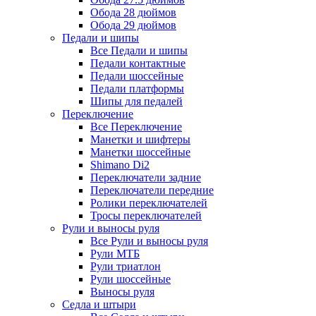
Обода 28 дюймов
Обода 29 дюймов
Педали и шипы
Все Педали и шипы
Педали контактные
Педали шоссейные
Педали платформы
Шипы для педалей
Переключение
Все Переключение
Манетки и шифтеры
Манетки шоссейные
Shimano Di2
Переключатели задние
Переключатели передние
Ролики переключателей
Тросы переключателей
Рули и выносы руля
Все Рули и выносы руля
Рули МТБ
Рули триатлон
Рули шоссейные
Выносы руля
Седла и штыри