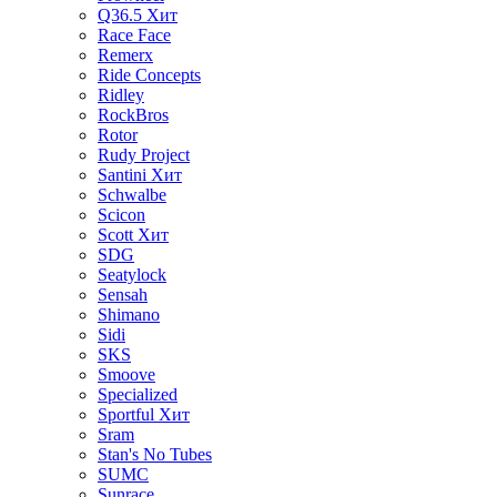
Q36.5
Хит
Race Face
Remerx
Ride Concepts
Ridley
RockBros
Rotor
Rudy Project
Santini
Хит
Schwalbe
Scicon
Scott
Хит
SDG
Seatylock
Sensah
Shimano
Sidi
SKS
Smoove
Specialized
Sportful
Хит
Sram
Stan's No Tubes
SUMC
Sunrace