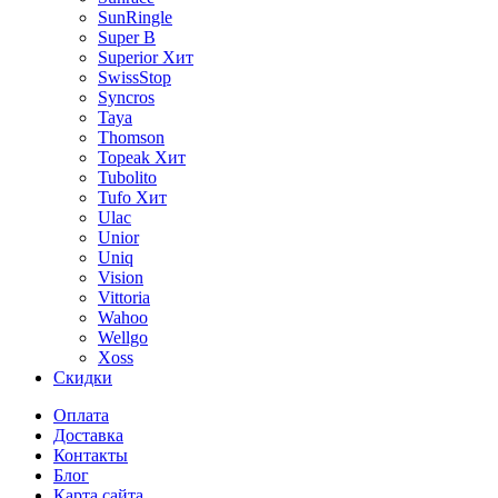
SunRingle
Super B
Superior
Хит
SwissStop
Syncros
Taya
Thomson
Topeak
Хит
Tubolito
Tufo
Хит
Ulac
Unior
Uniq
Vision
Vittoria
Wahoo
Wellgo
Xoss
Скидки
Оплата
Доставка
Контакты
Блог
Карта сайта