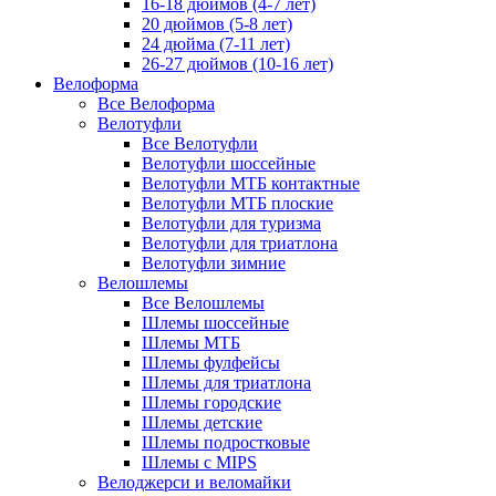
16-18 дюймов (4-7 лет)
20 дюймов (5-8 лет)
24 дюйма (7-11 лет)
26-27 дюймов (10-16 лет)
Велоформа
Все Велоформа
Велотуфли
Все Велотуфли
Велотуфли шоссейные
Велотуфли МТБ контактные
Велотуфли МТБ плоские
Велотуфли для туризма
Велотуфли для триатлона
Велотуфли зимние
Велошлемы
Все Велошлемы
Шлемы шоссейные
Шлемы МТБ
Шлемы фулфейсы
Шлемы для триатлона
Шлемы городские
Шлемы детские
Шлемы подростковые
Шлемы с MIPS
Велоджерси и веломайки