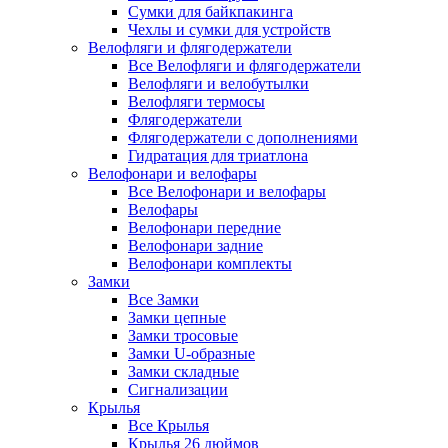
Сумки для байкпакинга
Чехлы и сумки для устройств
Велофляги и флягодержатели
Все Велофляги и флягодержатели
Велофляги и велобутылки
Велофляги термосы
Флягодержатели
Флягодержатели с дополнениями
Гидратация для триатлона
Велофонари и велофары
Все Велофонари и велофары
Велофары
Велофонари передние
Велофонари задние
Велофонари комплекты
Замки
Все Замки
Замки цепные
Замки тросовые
Замки U-образные
Замки складные
Сигнализации
Крылья
Все Крылья
Крылья 26 дюймов