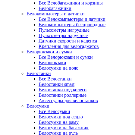
Все Велобагажники и корзины
Велобагажники
Велокомпьютеры и датчики
Все Велокомпьютеры и датчики
Велокомпьютеры беспроводные
Пульсометры нагрудные
Пульсометры наручные
Датчики скорости и каденса
Крепления для велогаджетов
Велорюкзаки и сумки
Все Велорюкзаки и сумки
Велорюкзаки
Велосумки на пояс
Велостанки
Все Велостанки
Велостанки smart
Велостанки под колесо
Велостанки роллерные
Аксессуары для велостанков
Велосумки
Все Велосумки
Велосумки под седло
Велосумки на раму
Велосумки на багажник
Велосумки на руль