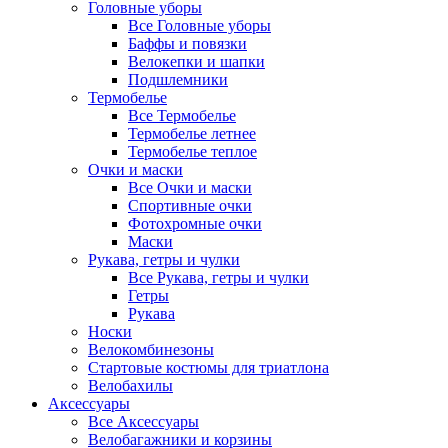
Головные уборы
Все Головные уборы
Баффы и повязки
Велокепки и шапки
Подшлемники
Термобелье
Все Термобелье
Термобелье летнее
Термобелье теплое
Очки и маски
Все Очки и маски
Спортивные очки
Фотохромные очки
Маски
Рукава, гетры и чулки
Все Рукава, гетры и чулки
Гетры
Рукава
Носки
Велокомбинезоны
Стартовые костюмы для триатлона
Велобахилы
Аксессуары
Все Аксессуары
Велобагажники и корзины