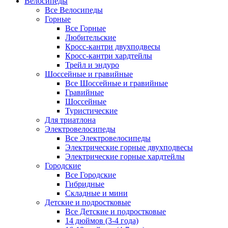
Велосипеды
Все Велосипеды
Горные
Все Горные
Любительские
Кросс-кантри двухподвесы
Кросс-кантри хардтейлы
Трейл и эндуро
Шоссейные и гравийные
Все Шоссейные и гравийные
Гравийные
Шоссейные
Туристические
Для триатлона
Электровелосипеды
Все Электровелосипеды
Электрические горные двухподвесы
Электрические горные хардтейлы
Городские
Все Городские
Гибридные
Складные и мини
Детские и подростковые
Все Детские и подростковые
14 дюймов (3-4 года)