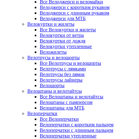
Все Велоджерси и веломайки
Велоджерси с коротким рукавом
Велоджерси с длинным рукавом
Велоджерси для МТБ
Велокуртки и жилеты
Все Велокуртки и жилеты
Велокуртки от ветра
Велокуртки от дождя
Велокуртки утепленные
Веложилеты
Велотрусы и велошорты
Все Велотрусы и велошорты
Велотрусы с лямками
Велотрусы без лямок
Велотрусы лайнеры
Велошорты
Велоштаны и велотайтсы
Все Велоштаны и велотайтсы
Велоштаны с памперсом
Велоштаны для МТБ
Велоперчатки
Все Велоперчатки
Велоперчатки с коротким пальцем
Велоперчатки с длинным пальцем
Велоперчатки утепленные