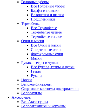
Головные уборы
Все Головные уборы
Баффы и повязки
Велокепки и шапки
Подшлемники
Термобелье
Все Термобелье
Термобелье летнее
Термобелье теплое
Очки и маски
Все Очки и маски
Спортивные очки
Фотохромные очки
Маски
Рукава, гетры и чулки
Все Рукава, гетры и чулки
Гетры
Рукава
Носки
Велокомбинезоны
Стартовые костюмы для триатлона
Велобахилы
Аксессуары
Все Аксессуары
Велобагажники и корзины