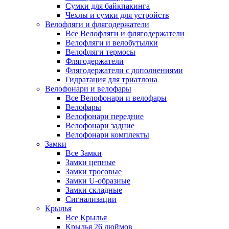
Сумки для байкпакинга
Чехлы и сумки для устройств
Велофляги и флягодержатели
Все Велофляги и флягодержатели
Велофляги и велобутылки
Велофляги термосы
Флягодержатели
Флягодержатели с дополнениями
Гидратация для триатлона
Велофонари и велофары
Все Велофонари и велофары
Велофары
Велофонари передние
Велофонари задние
Велофонари комплекты
Замки
Все Замки
Замки цепные
Замки тросовые
Замки U-образные
Замки складные
Сигнализации
Крылья
Все Крылья
Крылья 26 дюймов