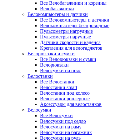
Все Велобагажники и корзины
Велобагажники
Велокомпьютеры и датчики
Все Велокомпьютеры и датчики
Велокомпьютеры беспроводные
Пульсометры нагрудные
Пульсометры наручные
Датчики скорости и каденса
Крепления для велогаджетов
Велорюкзаки и сумки
Все Велорюкзаки и сумки
Велорюкзаки
Велосумки на пояс
Велостанки
Все Велостанки
Велостанки smart
Велостанки под колесо
Велостанки роллерные
Аксессуары для велостанков
Велосумки
Все Велосумки
Велосумки под седло
Велосумки на раму
Велосумки на багажник
Велосумки на руль