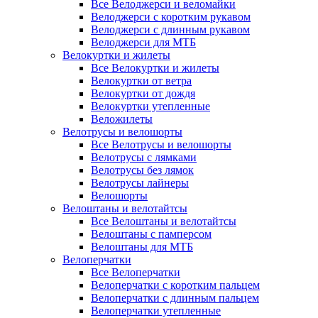
Все Велоджерси и веломайки
Велоджерси с коротким рукавом
Велоджерси с длинным рукавом
Велоджерси для МТБ
Велокуртки и жилеты
Все Велокуртки и жилеты
Велокуртки от ветра
Велокуртки от дождя
Велокуртки утепленные
Веложилеты
Велотрусы и велошорты
Все Велотрусы и велошорты
Велотрусы с лямками
Велотрусы без лямок
Велотрусы лайнеры
Велошорты
Велоштаны и велотайтсы
Все Велоштаны и велотайтсы
Велоштаны с памперсом
Велоштаны для МТБ
Велоперчатки
Все Велоперчатки
Велоперчатки с коротким пальцем
Велоперчатки с длинным пальцем
Велоперчатки утепленные