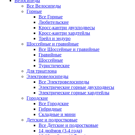
Велосипеды
Все Велосипеды
Горные
Все Горные
Любительские
Кросс-кантри двухподвесы
Кросс-кантри хардтейлы
Трейл и эндуро
Шоссейные и гравийные
Все Шоссейные и гравийные
Гравийные
Шоссейные
Туристические
Для триатлона
Электровелосипеды
Все Электровелосипеды
Электрические горные двухподвесы
Электрические горные хардтейлы
Городские
Все Городские
Гибридные
Складные и мини
Детские и подростковые
Все Детские и подростковые
14 дюймов (3-4 года)