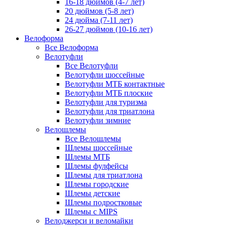
16-18 дюймов (4-7 лет)
20 дюймов (5-8 лет)
24 дюйма (7-11 лет)
26-27 дюймов (10-16 лет)
Велоформа
Все Велоформа
Велотуфли
Все Велотуфли
Велотуфли шоссейные
Велотуфли МТБ контактные
Велотуфли МТБ плоские
Велотуфли для туризма
Велотуфли для триатлона
Велотуфли зимние
Велошлемы
Все Велошлемы
Шлемы шоссейные
Шлемы МТБ
Шлемы фулфейсы
Шлемы для триатлона
Шлемы городские
Шлемы детские
Шлемы подростковые
Шлемы с MIPS
Велоджерси и веломайки