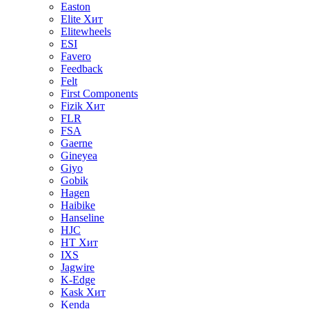
Easton
Elite
Хит
Elitewheels
ESI
Favero
Feedback
Felt
First Components
Fizik
Хит
FLR
FSA
Gaerne
Gineyea
Giyo
Gobik
Hagen
Haibike
Hanseline
HJC
HT
Хит
IXS
Jagwire
K-Edge
Kask
Хит
Kenda