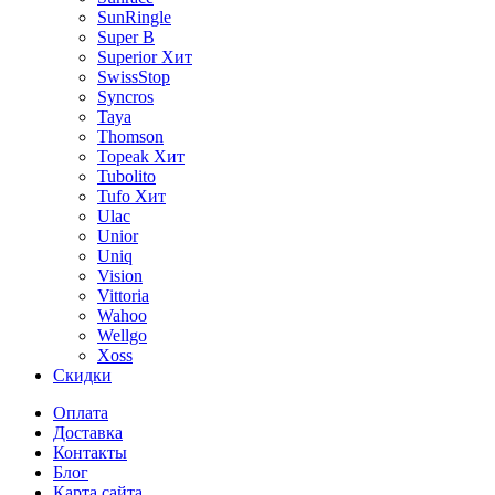
SunRingle
Super B
Superior
Хит
SwissStop
Syncros
Taya
Thomson
Topeak
Хит
Tubolito
Tufo
Хит
Ulac
Unior
Uniq
Vision
Vittoria
Wahoo
Wellgo
Xoss
Скидки
Оплата
Доставка
Контакты
Блог
Карта сайта