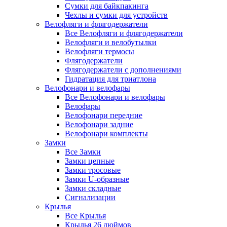
Сумки для байкпакинга
Чехлы и сумки для устройств
Велофляги и флягодержатели
Все Велофляги и флягодержатели
Велофляги и велобутылки
Велофляги термосы
Флягодержатели
Флягодержатели с дополнениями
Гидратация для триатлона
Велофонари и велофары
Все Велофонари и велофары
Велофары
Велофонари передние
Велофонари задние
Велофонари комплекты
Замки
Все Замки
Замки цепные
Замки тросовые
Замки U-образные
Замки складные
Сигнализации
Крылья
Все Крылья
Крылья 26 дюймов