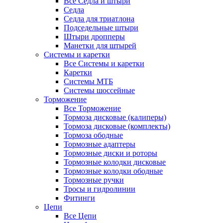
Все Седла и штыри
Седла
Седла для триатлона
Подседельные штыри
Штыри дропперы
Манетки для штырей
Системы и каретки
Все Системы и каретки
Каретки
Системы МТБ
Системы шоссейные
Торможение
Все Торможение
Тормоза дисковые (калиперы)
Тормоза дисковые (комплекты)
Тормоза ободные
Тормозные адаптеры
Тормозные диски и роторы
Тормозные колодки дисковые
Тормозные колодки ободные
Тормозные ручки
Тросы и гидролинии
Фитинги
Цепи
Все Цепи