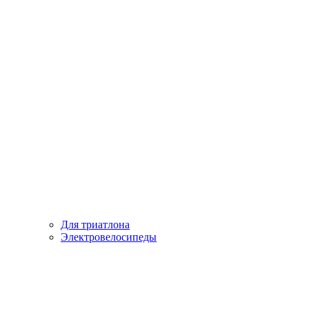
Для триатлона
Электровелосипеды