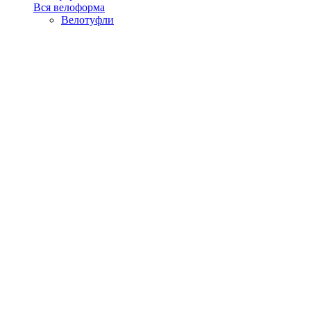
Вся велоформа
Велотуфли