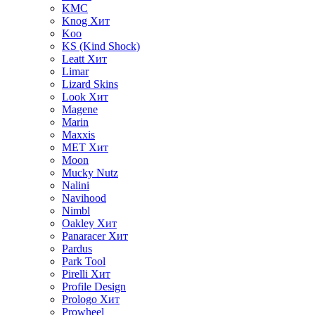
KMC
Knog
Хит
Koo
KS (Kind Shock)
Leatt
Хит
Limar
Lizard Skins
Look
Хит
Magene
Marin
Maxxis
MET
Хит
Moon
Mucky Nutz
Nalini
Navihood
Nimbl
Oakley
Хит
Panaracer
Хит
Pardus
Park Tool
Pirelli
Хит
Profile Design
Prologo
Хит
Prowheel