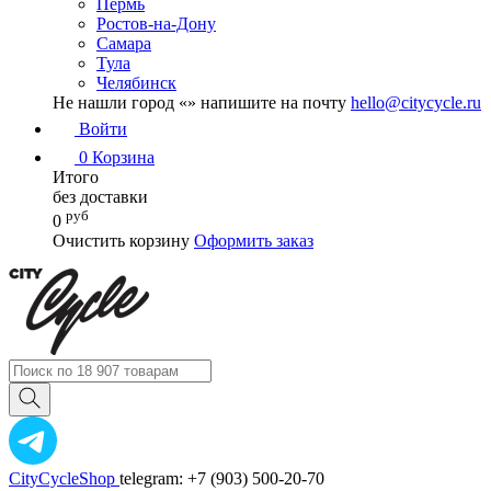
Пермь
Ростов-на-Дону
Самара
Тула
Челябинск
Не нашли город «
» напишите на почту
hello@citycycle.ru
Войти
0
Корзина
Итого
без доставки
руб
0
Очистить корзину
Оформить заказ
CityCycleShop
telegram: +7 (903) 500-20-70