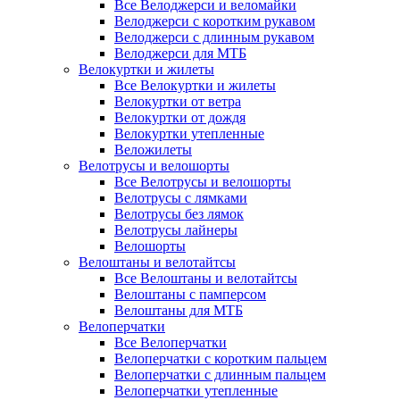
Все Велоджерси и веломайки
Велоджерси с коротким рукавом
Велоджерси с длинным рукавом
Велоджерси для МТБ
Велокуртки и жилеты
Все Велокуртки и жилеты
Велокуртки от ветра
Велокуртки от дождя
Велокуртки утепленные
Веложилеты
Велотрусы и велошорты
Все Велотрусы и велошорты
Велотрусы с лямками
Велотрусы без лямок
Велотрусы лайнеры
Велошорты
Велоштаны и велотайтсы
Все Велоштаны и велотайтсы
Велоштаны с памперсом
Велоштаны для МТБ
Велоперчатки
Все Велоперчатки
Велоперчатки с коротким пальцем
Велоперчатки с длинным пальцем
Велоперчатки утепленные