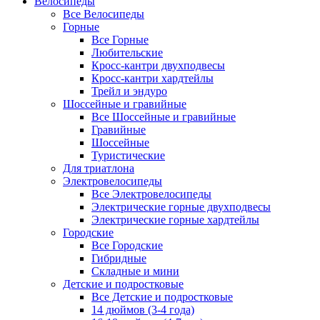
Велосипеды
Все Велосипеды
Горные
Все Горные
Любительские
Кросс-кантри двухподвесы
Кросс-кантри хардтейлы
Трейл и эндуро
Шоссейные и гравийные
Все Шоссейные и гравийные
Гравийные
Шоссейные
Туристические
Для триатлона
Электровелосипеды
Все Электровелосипеды
Электрические горные двухподвесы
Электрические горные хардтейлы
Городские
Все Городские
Гибридные
Складные и мини
Детские и подростковые
Все Детские и подростковые
14 дюймов (3-4 года)