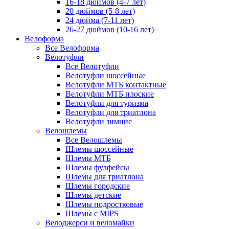
16-18 дюймов (4-7 лет)
20 дюймов (5-8 лет)
24 дюйма (7-11 лет)
26-27 дюймов (10-16 лет)
Велоформа
Все Велоформа
Велотуфли
Все Велотуфли
Велотуфли шоссейные
Велотуфли МТБ контактные
Велотуфли МТБ плоские
Велотуфли для туризма
Велотуфли для триатлона
Велотуфли зимние
Велошлемы
Все Велошлемы
Шлемы шоссейные
Шлемы МТБ
Шлемы фулфейсы
Шлемы для триатлона
Шлемы городские
Шлемы детские
Шлемы подростковые
Шлемы с MIPS
Велоджерси и веломайки