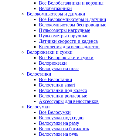
Все Велобагажники и корзины
Велобагажники
Велокомпьютеры и датчики
Все Велокомпьютеры и датчики
Велокомпьютеры беспроводные
Пульсометры нагрудные
Пульсометры наручные
Датчики скорости и каденса
Крепления для велогаджетов
Велорюкзаки и сумки
Все Велорюкзаки и сумки
Велорюкзаки
Велосумки на пояс
Велостанки
Все Велостанки
Велостанки smart
Велостанки под колесо
Велостанки роллерные
Аксессуары для велостанков
Велосумки
Все Велосумки
Велосумки под седло
Велосумки на раму
Велосумки на багажник
Велосумки на руль