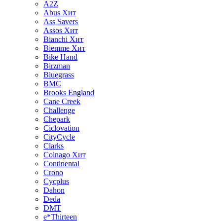
A2Z
Abus
Хит
Ass Savers
Assos
Хит
Bianchi
Хит
Biemme
Хит
Bike Hand
Birzman
Bluegrass
BMC
Brooks England
Cane Creek
Challenge
Chepark
Ciclovation
CityCycle
Clarks
Colnago
Хит
Continental
Crono
Cycplus
Dahon
Deda
DMT
e*Thirteen