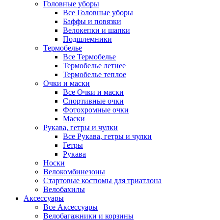
Головные уборы
Все Головные уборы
Баффы и повязки
Велокепки и шапки
Подшлемники
Термобелье
Все Термобелье
Термобелье летнее
Термобелье теплое
Очки и маски
Все Очки и маски
Спортивные очки
Фотохромные очки
Маски
Рукава, гетры и чулки
Все Рукава, гетры и чулки
Гетры
Рукава
Носки
Велокомбинезоны
Стартовые костюмы для триатлона
Велобахилы
Аксессуары
Все Аксессуары
Велобагажники и корзины