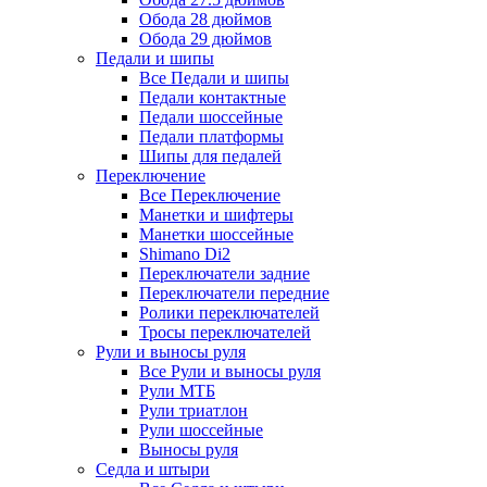
Обода 28 дюймов
Обода 29 дюймов
Педали и шипы
Все Педали и шипы
Педали контактные
Педали шоссейные
Педали платформы
Шипы для педалей
Переключение
Все Переключение
Манетки и шифтеры
Манетки шоссейные
Shimano Di2
Переключатели задние
Переключатели передние
Ролики переключателей
Тросы переключателей
Рули и выносы руля
Все Рули и выносы руля
Рули МТБ
Рули триатлон
Рули шоссейные
Выносы руля
Седла и штыри