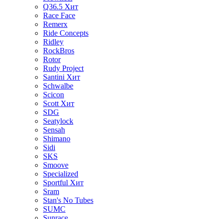
Q36.5
Хит
Race Face
Remerx
Ride Concepts
Ridley
RockBros
Rotor
Rudy Project
Santini
Хит
Schwalbe
Scicon
Scott
Хит
SDG
Seatylock
Sensah
Shimano
Sidi
SKS
Smoove
Specialized
Sportful
Хит
Sram
Stan's No Tubes
SUMC
Sunrace