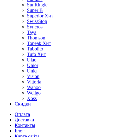
SunRingle
Super B
Superior
Хит
SwissStop
Syncros
Taya
Thomson
Topeak
Хит
Tubolito
Tufo
Хит
Ulac
Unior
Uniq
Vision
Vittoria
Wahoo
Wellgo
Xoss
Скидки
Оплата
Доставка
Контакты
Блог
Карта сайта