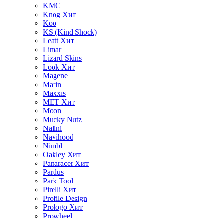
KMC
Knog
Хит
Koo
KS (Kind Shock)
Leatt
Хит
Limar
Lizard Skins
Look
Хит
Magene
Marin
Maxxis
MET
Хит
Moon
Mucky Nutz
Nalini
Navihood
Nimbl
Oakley
Хит
Panaracer
Хит
Pardus
Park Tool
Pirelli
Хит
Profile Design
Prologo
Хит
Prowheel