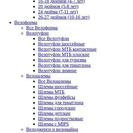
16-18 дюймов (4-7 лет)
20 дюймов (5-8 лет)
24 дюйма (7-11 лет)
26-27 дюймов (10-16 лет)
Велоформа
Все Велоформа
Велотуфли
Все Велотуфли
Велотуфли шоссейные
Велотуфли МТБ контактные
Велотуфли МТБ плоские
Велотуфли для туризма
Велотуфли для триатлона
Велотуфли зимние
Велошлемы
Все Велошлемы
Шлемы шоссейные
Шлемы МТБ
Шлемы фулфейсы
Шлемы для триатлона
Шлемы городские
Шлемы детские
Шлемы подростковые
Шлемы с MIPS
Велоджерси и веломайки