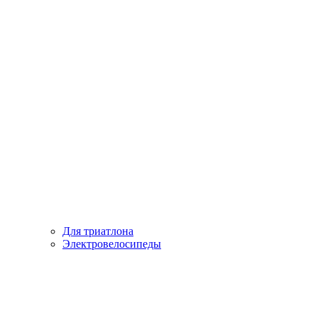
Для триатлона
Электровелосипеды