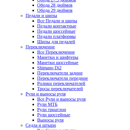
Обода 28 дюймов
Обода 29 дюймов
Педали и шипы
Все Педали и шипы
Педали контактные
Педали шоссейные
Педали платформы
Шипы для педалей
Переключение
Все Переключение
Манетки и шифтеры
Манетки шоссейные
Shimano Di2
Переключатели задние
Переключатели передние
Ролики переключателей
Тросы переключателей
Рули и выносы руля
Все Рули и выносы руля
Рули МТБ
Рули триатлон
Рули шоссейные
Выносы руля
Седла и штыри