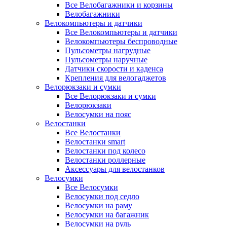
Все Велобагажники и корзины
Велобагажники
Велокомпьютеры и датчики
Все Велокомпьютеры и датчики
Велокомпьютеры беспроводные
Пульсометры нагрудные
Пульсометры наручные
Датчики скорости и каденса
Крепления для велогаджетов
Велорюкзаки и сумки
Все Велорюкзаки и сумки
Велорюкзаки
Велосумки на пояс
Велостанки
Все Велостанки
Велостанки smart
Велостанки под колесо
Велостанки роллерные
Аксессуары для велостанков
Велосумки
Все Велосумки
Велосумки под седло
Велосумки на раму
Велосумки на багажник
Велосумки на руль