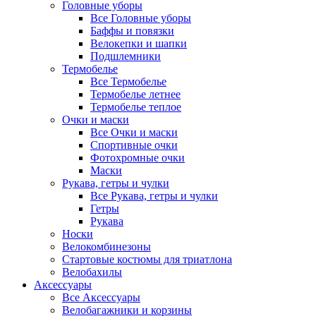
Головные уборы
Все Головные уборы
Баффы и повязки
Велокепки и шапки
Подшлемники
Термобелье
Все Термобелье
Термобелье летнее
Термобелье теплое
Очки и маски
Все Очки и маски
Спортивные очки
Фотохромные очки
Маски
Рукава, гетры и чулки
Все Рукава, гетры и чулки
Гетры
Рукава
Носки
Велокомбинезоны
Стартовые костюмы для триатлона
Велобахилы
Аксессуары
Все Аксессуары
Велобагажники и корзины