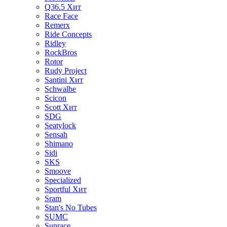
Q36.5
Хит
Race Face
Remerx
Ride Concepts
Ridley
RockBros
Rotor
Rudy Project
Santini
Хит
Schwalbe
Scicon
Scott
Хит
SDG
Seatylock
Sensah
Shimano
Sidi
SKS
Smoove
Specialized
Sportful
Хит
Sram
Stan's No Tubes
SUMC
Sunrace