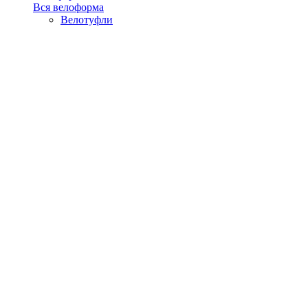
Вся велоформа
Велотуфли