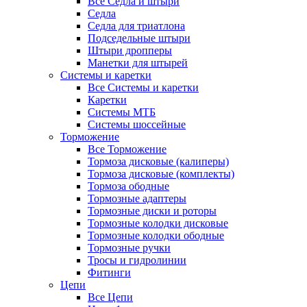
Все Седла и штыри
Седла
Седла для триатлона
Подседельные штыри
Штыри дропперы
Манетки для штырей
Системы и каретки
Все Системы и каретки
Каретки
Системы МТБ
Системы шоссейные
Торможение
Все Торможение
Тормоза дисковые (калиперы)
Тормоза дисковые (комплекты)
Тормоза ободные
Тормозные адаптеры
Тормозные диски и роторы
Тормозные колодки дисковые
Тормозные колодки ободные
Тормозные ручки
Тросы и гидролинии
Фитинги
Цепи
Все Цепи