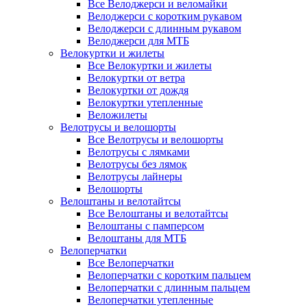
Все Велоджерси и веломайки
Велоджерси с коротким рукавом
Велоджерси с длинным рукавом
Велоджерси для МТБ
Велокуртки и жилеты
Все Велокуртки и жилеты
Велокуртки от ветра
Велокуртки от дождя
Велокуртки утепленные
Веложилеты
Велотрусы и велошорты
Все Велотрусы и велошорты
Велотрусы с лямками
Велотрусы без лямок
Велотрусы лайнеры
Велошорты
Велоштаны и велотайтсы
Все Велоштаны и велотайтсы
Велоштаны с памперсом
Велоштаны для МТБ
Велоперчатки
Все Велоперчатки
Велоперчатки с коротким пальцем
Велоперчатки с длинным пальцем
Велоперчатки утепленные