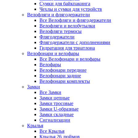
Сумки для байкпакинга
Чехлы и сумки для устройств
Велофляги и флягодержатели
Все Велофляги и флягодержатели
Велофляги и велобутылки
Велофляги термосы
Флягодержатели
Флягодержатели с дополнениями
Гидратация для триатлона
Велофонари и велофары
Все Велофонари и велофары
Велофары
Велофонари передние
Велофонари задние
Велофонари комплекты
Замки
Все Замки
Замки цепные
Замки тросовые
Замки U-образные
Замки складные
Сигнализации
Крылья
Все Крылья
Крылья 26 дюймов