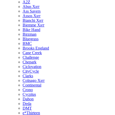
A2Z
Abus
Хит
Ass Savers
Assos
Хит
Bianchi
Хит
Biemme
Хит
Bike Hand
Birzman
Bluegrass
BMC
Brooks England
Cane Creek
Challenge
Chepark
Ciclovation
CityCycle
Clarks
Colnago
Хит
Continental
Crono
Cycplus
Dahon
Deda
DMT
e*Thirteen