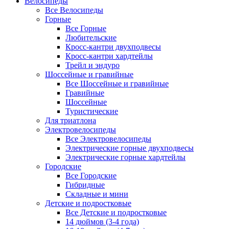
Велосипеды
Все Велосипеды
Горные
Все Горные
Любительские
Кросс-кантри двухподвесы
Кросс-кантри хардтейлы
Трейл и эндуро
Шоссейные и гравийные
Все Шоссейные и гравийные
Гравийные
Шоссейные
Туристические
Для триатлона
Электровелосипеды
Все Электровелосипеды
Электрические горные двухподвесы
Электрические горные хардтейлы
Городские
Все Городские
Гибридные
Складные и мини
Детские и подростковые
Все Детские и подростковые
14 дюймов (3-4 года)