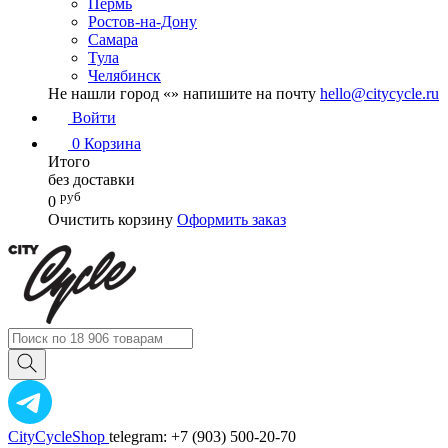
Пермь
Ростов-на-Дону
Самара
Тула
Челябинск
Не нашли город «
» напишите на почту
hello@citycycle.ru
Войти
0
Корзина
Итого
без доставки
руб
0
Очистить корзину
Оформить заказ
CityCycleShop
telegram: +7 (903) 500-20-70