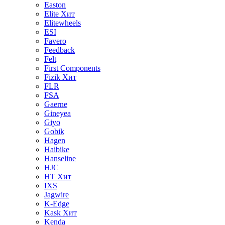
Easton
Elite
Хит
Elitewheels
ESI
Favero
Feedback
Felt
First Components
Fizik
Хит
FLR
FSA
Gaerne
Gineyea
Giyo
Gobik
Hagen
Haibike
Hanseline
HJC
HT
Хит
IXS
Jagwire
K-Edge
Kask
Хит
Kenda