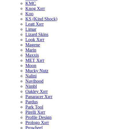
KMC
Knog
Хит
Koo
KS (Kind Shock)
Leatt
Хит
Limar
Lizard Skins
Look
Хит
Magene
Marin
Maxxis
MET
Хит
Moon
Mucky Nutz
Nalini
Navihood
Nimbl
Oakley
Хит
Panaracer
Хит
Pardus
Park Tool
Pirelli
Хит
Profile Design
Prologo
Хит
Prowheel