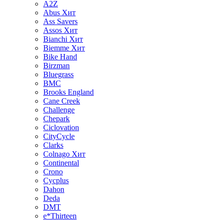
A2Z
Abus
Хит
Ass Savers
Assos
Хит
Bianchi
Хит
Biemme
Хит
Bike Hand
Birzman
Bluegrass
BMC
Brooks England
Cane Creek
Challenge
Chepark
Ciclovation
CityCycle
Clarks
Colnago
Хит
Continental
Crono
Cycplus
Dahon
Deda
DMT
e*Thirteen