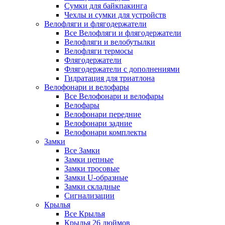
Сумки для байкпакинга
Чехлы и сумки для устройств
Велофляги и флягодержатели
Все Велофляги и флягодержатели
Велофляги и велобутылки
Велофляги термосы
Флягодержатели
Флягодержатели с дополнениями
Гидратация для триатлона
Велофонари и велофары
Все Велофонари и велофары
Велофары
Велофонари передние
Велофонари задние
Велофонари комплекты
Замки
Все Замки
Замки цепные
Замки тросовые
Замки U-образные
Замки складные
Сигнализации
Крылья
Все Крылья
Крылья 26 дюймов