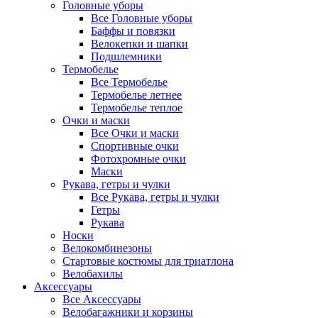
Головные уборы
Все Головные уборы
Баффы и повязки
Велокепки и шапки
Подшлемники
Термобелье
Все Термобелье
Термобелье летнее
Термобелье теплое
Очки и маски
Все Очки и маски
Спортивные очки
Фотохромные очки
Маски
Рукава, гетры и чулки
Все Рукава, гетры и чулки
Гетры
Рукава
Носки
Велокомбинезоны
Стартовые костюмы для триатлона
Велобахилы
Аксессуары
Все Аксессуары
Велобагажники и корзины