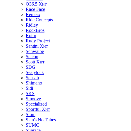
Q36.5
Хит
Race Face
Remerx
Ride Concepts
Ridley
RockBros
Rotor
Rudy Project
Santini
Хит
Schwalbe
Scicon
Scott
Хит
SDG
Seatylock
Sensah
Shimano
Sidi
SKS
Smoove
Specialized
Sportful
Хит
Sram
Stan's No Tubes
SUMC
Sunrace