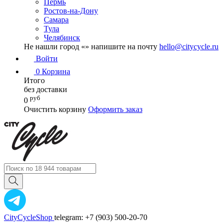
Пермь
Ростов-на-Дону
Самара
Тула
Челябинск
Не нашли город «
» напишите на почту
hello@citycycle.ru
Войти
0
Корзина
Итого
без доставки
руб
0
Очистить корзину
Оформить заказ
CityCycleShop
telegram: +7 (903) 500-20-70