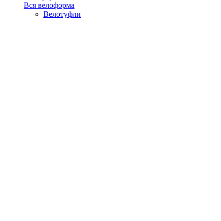
Вся велоформа
Велотуфли