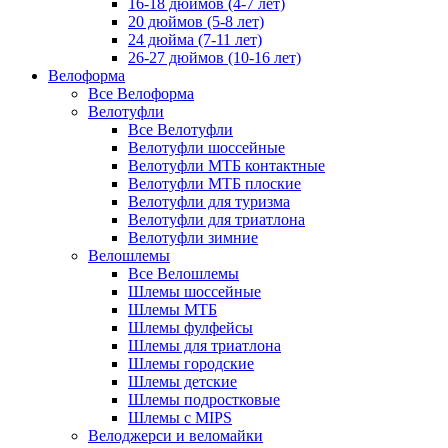
16-18 дюймов (4-7 лет)
20 дюймов (5-8 лет)
24 дюйма (7-11 лет)
26-27 дюймов (10-16 лет)
Велоформа
Все Велоформа
Велотуфли
Все Велотуфли
Велотуфли шоссейные
Велотуфли МТБ контактные
Велотуфли МТБ плоские
Велотуфли для туризма
Велотуфли для триатлона
Велотуфли зимние
Велошлемы
Все Велошлемы
Шлемы шоссейные
Шлемы МТБ
Шлемы фулфейсы
Шлемы для триатлона
Шлемы городские
Шлемы детские
Шлемы подростковые
Шлемы с MIPS
Велоджерси и веломайки