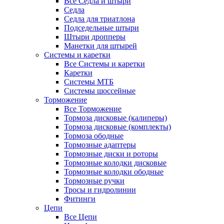
Все Седла и штыри
Седла
Седла для триатлона
Подседельные штыри
Штыри дропперы
Манетки для штырей
Системы и каретки
Все Системы и каретки
Каретки
Системы МТБ
Системы шоссейные
Торможение
Все Торможение
Тормоза дисковые (калиперы)
Тормоза дисковые (комплекты)
Тормоза ободные
Тормозные адаптеры
Тормозные диски и роторы
Тормозные колодки дисковые
Тормозные колодки ободные
Тормозные ручки
Тросы и гидролинии
Фитинги
Цепи
Все Цепи