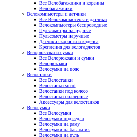
Все Велобагажники и корзины
Велобагажники
Велокомпьютеры и датчики
Все Велокомпьютеры и датчики
Велокомпьютеры беспроводные
Пульсометры нагрудные
Пульсометры наручные
Датчики скорости и каденса
Крепления для велогаджетов
Велорюкзаки и сумки
Все Велорюкзаки и сумки
Велорюкзаки
Велосумки на пояс
Велостанки
Все Велостанки
Велостанки smart
Велостанки под колесо
Велостанки роллерные
Аксессуары для велостанков
Велосумки
Все Велосумки
Велосумки под седло
Велосумки на раму
Велосумки на багажник
Велосумки на руль