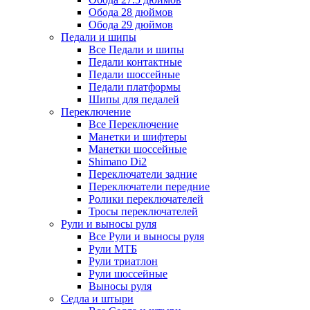
Обода 28 дюймов
Обода 29 дюймов
Педали и шипы
Все Педали и шипы
Педали контактные
Педали шоссейные
Педали платформы
Шипы для педалей
Переключение
Все Переключение
Манетки и шифтеры
Манетки шоссейные
Shimano Di2
Переключатели задние
Переключатели передние
Ролики переключателей
Тросы переключателей
Рули и выносы руля
Все Рули и выносы руля
Рули МТБ
Рули триатлон
Рули шоссейные
Выносы руля
Седла и штыри