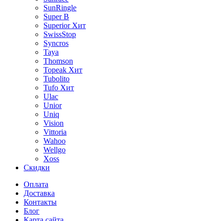
SunRingle
Super B
Superior
Хит
SwissStop
Syncros
Taya
Thomson
Topeak
Хит
Tubolito
Tufo
Хит
Ulac
Unior
Uniq
Vision
Vittoria
Wahoo
Wellgo
Xoss
Скидки
Оплата
Доставка
Контакты
Блог
Карта сайта