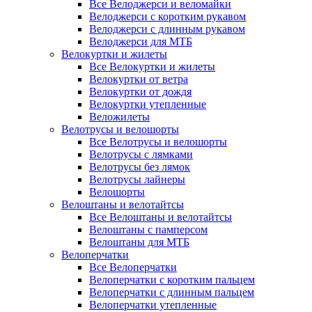
Все Велоджерси и веломайки
Велоджерси с коротким рукавом
Велоджерси с длинным рукавом
Велоджерси для МТБ
Велокуртки и жилеты
Все Велокуртки и жилеты
Велокуртки от ветра
Велокуртки от дождя
Велокуртки утепленные
Веложилеты
Велотрусы и велошорты
Все Велотрусы и велошорты
Велотрусы с лямками
Велотрусы без лямок
Велотрусы лайнеры
Велошорты
Велоштаны и велотайтсы
Все Велоштаны и велотайтсы
Велоштаны с памперсом
Велоштаны для МТБ
Велоперчатки
Все Велоперчатки
Велоперчатки с коротким пальцем
Велоперчатки с длинным пальцем
Велоперчатки утепленные