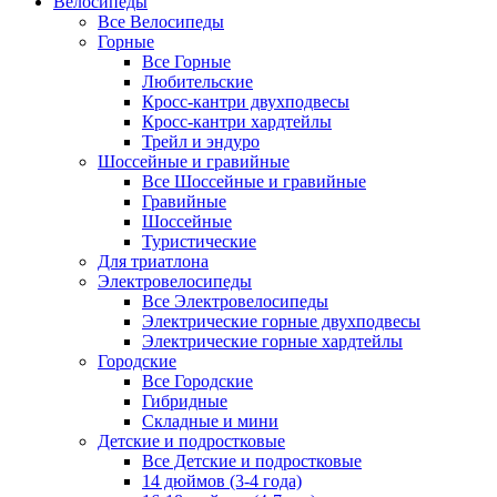
Велосипеды
Все Велосипеды
Горные
Все Горные
Любительские
Кросс-кантри двухподвесы
Кросс-кантри хардтейлы
Трейл и эндуро
Шоссейные и гравийные
Все Шоссейные и гравийные
Гравийные
Шоссейные
Туристические
Для триатлона
Электровелосипеды
Все Электровелосипеды
Электрические горные двухподвесы
Электрические горные хардтейлы
Городские
Все Городские
Гибридные
Складные и мини
Детские и подростковые
Все Детские и подростковые
14 дюймов (3-4 года)