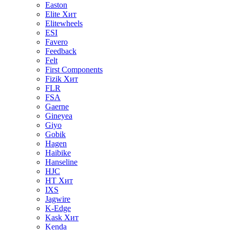
Easton
Elite
Хит
Elitewheels
ESI
Favero
Feedback
Felt
First Components
Fizik
Хит
FLR
FSA
Gaerne
Gineyea
Giyo
Gobik
Hagen
Haibike
Hanseline
HJC
HT
Хит
IXS
Jagwire
K-Edge
Kask
Хит
Kenda