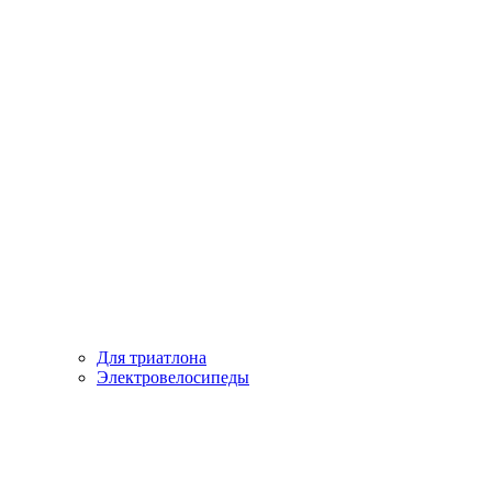
Для триатлона
Электровелосипеды