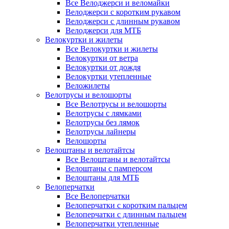
Все Велоджерси и веломайки
Велоджерси с коротким рукавом
Велоджерси с длинным рукавом
Велоджерси для МТБ
Велокуртки и жилеты
Все Велокуртки и жилеты
Велокуртки от ветра
Велокуртки от дождя
Велокуртки утепленные
Веложилеты
Велотрусы и велошорты
Все Велотрусы и велошорты
Велотрусы с лямками
Велотрусы без лямок
Велотрусы лайнеры
Велошорты
Велоштаны и велотайтсы
Все Велоштаны и велотайтсы
Велоштаны с памперсом
Велоштаны для МТБ
Велоперчатки
Все Велоперчатки
Велоперчатки с коротким пальцем
Велоперчатки с длинным пальцем
Велоперчатки утепленные