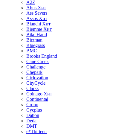
A2Z
Abus
Хит
Ass Savers
Assos
Хит
Bianchi
Хит
Biemme
Хит
Bike Hand
Birzman
Bluegrass
BMC
Brooks England
Cane Creek
Challenge
Chepark
Ciclovation
CityCycle
Clarks
Colnago
Хит
Continental
Crono
Cycplus
Dahon
Deda
DMT
e*Thirteen