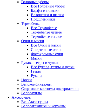
Головные уборы
Все Головные уборы
Баффы и повязки
Велокепки и шапки
Подшлемники
Термобелье
Все Термобелье
Термобелье летнее
Термобелье теплое
Очки и маски
Все Очки и маски
Спортивные очки
Фотохромные очки
Маски
Рукава, гетры и чулки
Все Рукава, гетры и чулки
Гетры
Рукава
Носки
Велокомбинезоны
Стартовые костюмы для триатлона
Велобахилы
Аксессуары
Все Аксессуары
Велобагажники и корзины