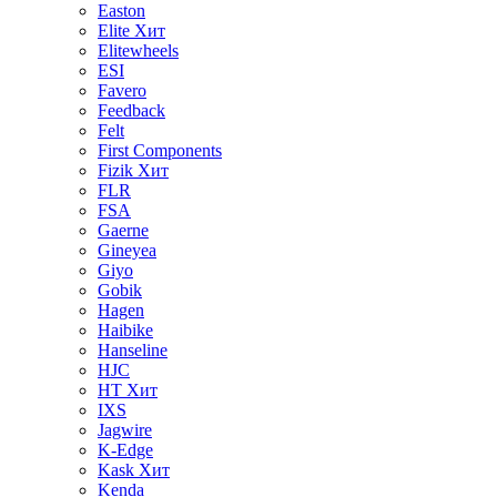
Easton
Elite
Хит
Elitewheels
ESI
Favero
Feedback
Felt
First Components
Fizik
Хит
FLR
FSA
Gaerne
Gineyea
Giyo
Gobik
Hagen
Haibike
Hanseline
HJC
HT
Хит
IXS
Jagwire
K-Edge
Kask
Хит
Kenda