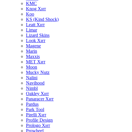
KMC
Knog
Хит
Koo
KS (Kind Shock)
Leatt
Хит
Limar
Lizard Skins
Look
Хит
Magene
Marin
Maxxis
MET
Хит
Moon
Mucky Nutz
Nalini
Navihood
Nimbl
Oakley
Хит
Panaracer
Хит
Pardus
Park Tool
Pirelli
Хит
Profile Design
Prologo
Хит
Prowheel