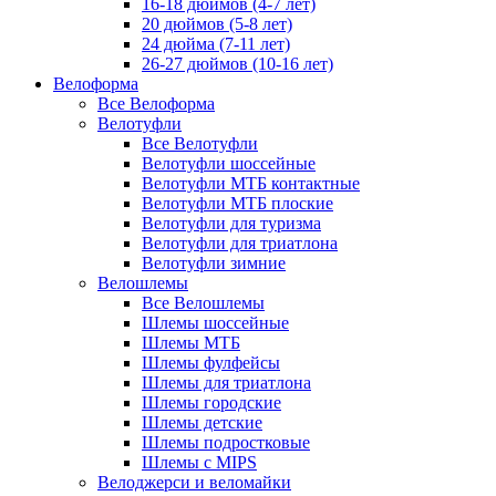
16-18 дюймов (4-7 лет)
20 дюймов (5-8 лет)
24 дюйма (7-11 лет)
26-27 дюймов (10-16 лет)
Велоформа
Все Велоформа
Велотуфли
Все Велотуфли
Велотуфли шоссейные
Велотуфли МТБ контактные
Велотуфли МТБ плоские
Велотуфли для туризма
Велотуфли для триатлона
Велотуфли зимние
Велошлемы
Все Велошлемы
Шлемы шоссейные
Шлемы МТБ
Шлемы фулфейсы
Шлемы для триатлона
Шлемы городские
Шлемы детские
Шлемы подростковые
Шлемы с MIPS
Велоджерси и веломайки