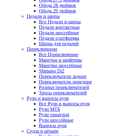
Обода 28 дюймов
Обода 29 дюймов
Педали и шипы
Все Педали и шипы
Педали контактные
Педали шоссейные
Педали платформы
Шипы для педалей
Переключение
Все Переключение
Манетки и шифтеры
Манетки шоссейные
Shimano Di2
Переключатели задние
Переключатели передние
Ролики переключателей
Тросы переключателей
Рули и выносы руля
Все Рули и выносы руля
Рули МТБ
Рули триатлон
Рули шоссейные
Выносы руля
Седла и штыри