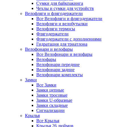
Сумки для байкпакинга
Чехлы и сумки для устройств
Велофляги и флягодержатели
Все Велофляги и флягодержатели
Велофляги и велобутылки
Велофляги термосы
Флягодержатели
Флягодержатели с дополнениями
Гидратация для триатлона
Велофонари и велофары
Все Велофонари и велофары
Велофары
Велофонари передние
Велофонари задние
Велофонари комплекты
Замки
Все Замки
Замки цепные
Замки тросовые
Замки U-образные
Замки складные
Сигнализации
Крылья
Все Крылья
Крылья 26 дюймов