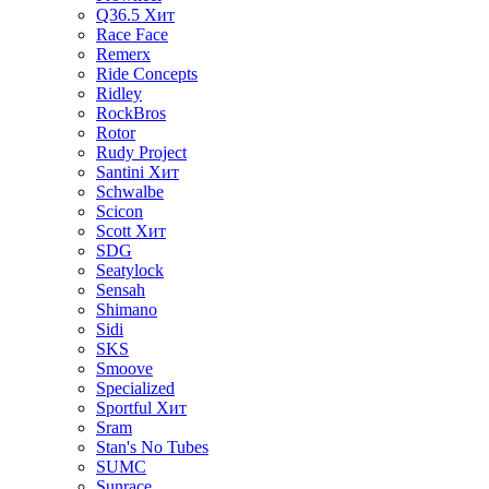
Q36.5
Хит
Race Face
Remerx
Ride Concepts
Ridley
RockBros
Rotor
Rudy Project
Santini
Хит
Schwalbe
Scicon
Scott
Хит
SDG
Seatylock
Sensah
Shimano
Sidi
SKS
Smoove
Specialized
Sportful
Хит
Sram
Stan's No Tubes
SUMC
Sunrace