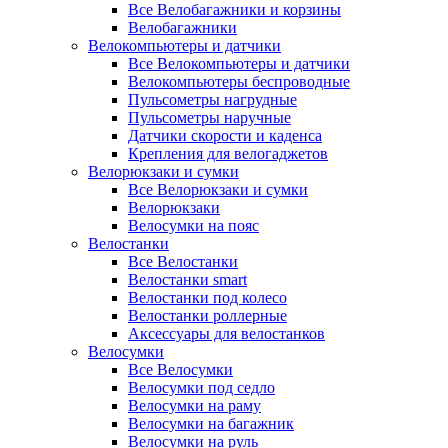
Все Велобагажники и корзины
Велобагажники
Велокомпьютеры и датчики
Все Велокомпьютеры и датчики
Велокомпьютеры беспроводные
Пульсометры нагрудные
Пульсометры наручные
Датчики скорости и каденса
Крепления для велогаджетов
Велорюкзаки и сумки
Все Велорюкзаки и сумки
Велорюкзаки
Велосумки на пояс
Велостанки
Все Велостанки
Велостанки smart
Велостанки под колесо
Велостанки роллерные
Аксессуары для велостанков
Велосумки
Все Велосумки
Велосумки под седло
Велосумки на раму
Велосумки на багажник
Велосумки на руль