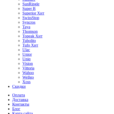
SunRingle
Super B
Superior
Хит
SwissStop
Syncros
Taya
Thomson
Topeak
Хит
Tubolito
Tufo
Хит
Ulac
Unior
Uniq
Vision
Vittoria
Wahoo
Wellgo
Xoss
Скидки
Оплата
Доставка
Контакты
Блог
Карта сайта