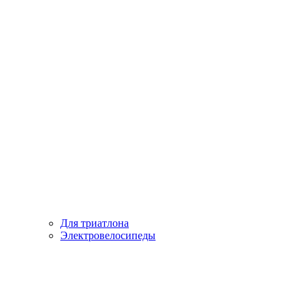
Для триатлона
Электровелосипеды