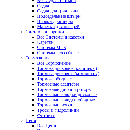
Все Седла и штыри
Седла
Седла для триатлона
Подседельные штыри
Штыри дропперы
Манетки для штырей
Системы и каретки
Все Системы и каретки
Каретки
Системы МТБ
Системы шоссейные
Торможение
Все Торможение
Тормоза дисковые (калиперы)
Тормоза дисковые (комплекты)
Тормоза ободные
Тормозные адаптеры
Тормозные диски и роторы
Тормозные колодки дисковые
Тормозные колодки ободные
Тормозные ручки
Тросы и гидролинии
Фитинги
Цепи
Все Цепи