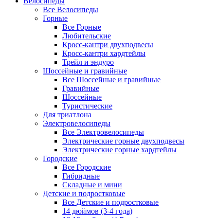
Велосипеды
Все Велосипеды
Горные
Все Горные
Любительские
Кросс-кантри двухподвесы
Кросс-кантри хардтейлы
Трейл и эндуро
Шоссейные и гравийные
Все Шоссейные и гравийные
Гравийные
Шоссейные
Туристические
Для триатлона
Электровелосипеды
Все Электровелосипеды
Электрические горные двухподвесы
Электрические горные хардтейлы
Городские
Все Городские
Гибридные
Складные и мини
Детские и подростковые
Все Детские и подростковые
14 дюймов (3-4 года)