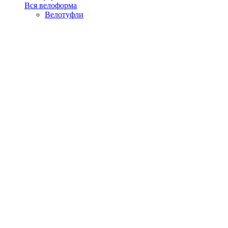
Вся велоформа
Велотуфли