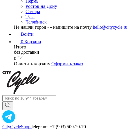
Пермь
Ростов-на-Дону
Самара
Тула
Челябинск
Не нашли город «
» напишите на почту
hello@citycycle.ru
Войти
0
Корзина
Итого
без доставки
руб
0
Очистить корзину
Оформить заказ
CityCycleShop
telegram: +7 (903) 500-20-70