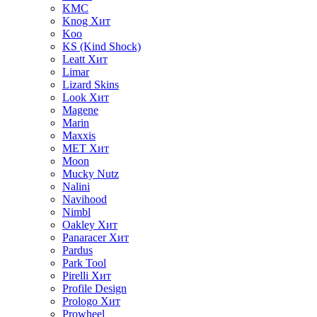
KMC
Knog
Хит
Koo
KS (Kind Shock)
Leatt
Хит
Limar
Lizard Skins
Look
Хит
Magene
Marin
Maxxis
MET
Хит
Moon
Mucky Nutz
Nalini
Navihood
Nimbl
Oakley
Хит
Panaracer
Хит
Pardus
Park Tool
Pirelli
Хит
Profile Design
Prologo
Хит
Prowheel