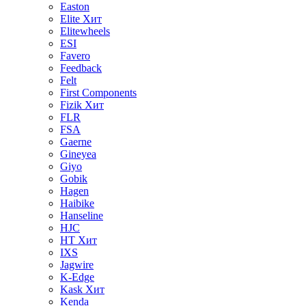
Easton
Elite
Хит
Elitewheels
ESI
Favero
Feedback
Felt
First Components
Fizik
Хит
FLR
FSA
Gaerne
Gineyea
Giyo
Gobik
Hagen
Haibike
Hanseline
HJC
HT
Хит
IXS
Jagwire
K-Edge
Kask
Хит
Kenda