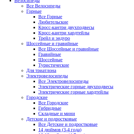
Велосипеды
Все Велосипеды
Горные
Все Горные
Любительские
Кросс-кантри двухподвесы
Кросс-кантри хардтейлы
Трейл и эндуро
Шоссейные и гравийные
Все Шоссейные и гравийные
Гравийные
Шоссейные
Туристические
Для триатлона
Электровелосипеды
Все Электровелосипеды
Электрические горные двухподвесы
Электрические горные хардтейлы
Городские
Все Городские
Гибридные
Складные и мини
Детские и подростковые
Все Детские и подростковые
14 дюймов (3-4 года)