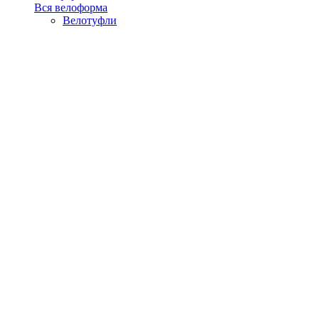
Вся велоформа
Велотуфли