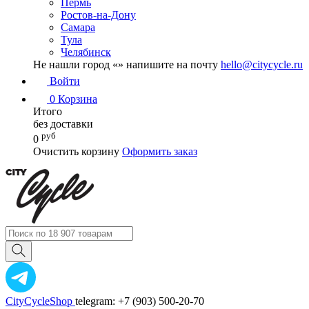
Пермь
Ростов-на-Дону
Самара
Тула
Челябинск
Не нашли город «
» напишите на почту
hello@citycycle.ru
Войти
0
Корзина
Итого
без доставки
руб
0
Очистить корзину
Оформить заказ
CityCycleShop
telegram: +7 (903) 500-20-70