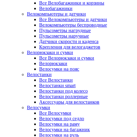
Все Велобагажники и корзины
Велобагажники
Велокомпьютеры и датчики
Все Велокомпьютеры и датчики
Велокомпьютеры беспроводные
Пульсометры нагрудные
Пульсометры наручные
Датчики скорости и каденса
Крепления для велогаджетов
Велорюкзаки и сумки
Все Велорюкзаки и сумки
Велорюкзаки
Велосумки на пояс
Велостанки
Все Велостанки
Велостанки smart
Велостанки под колесо
Велостанки роллерные
Аксессуары для велостанков
Велосумки
Все Велосумки
Велосумки под седло
Велосумки на раму
Велосумки на багажник
Велосумки на руль