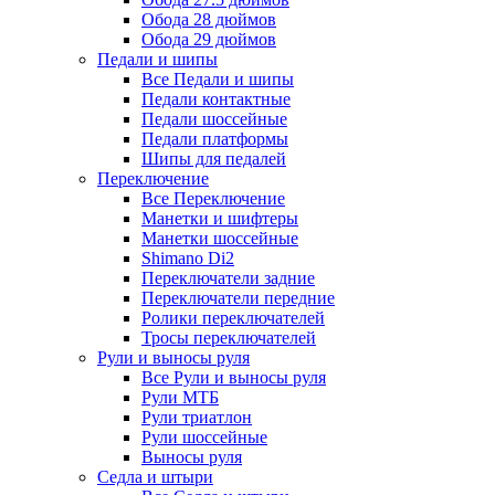
Обода 28 дюймов
Обода 29 дюймов
Педали и шипы
Все Педали и шипы
Педали контактные
Педали шоссейные
Педали платформы
Шипы для педалей
Переключение
Все Переключение
Манетки и шифтеры
Манетки шоссейные
Shimano Di2
Переключатели задние
Переключатели передние
Ролики переключателей
Тросы переключателей
Рули и выносы руля
Все Рули и выносы руля
Рули МТБ
Рули триатлон
Рули шоссейные
Выносы руля
Седла и штыри