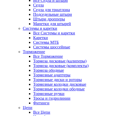
Все Седла и штыри
Седла
Седла для триатлона
Подседельные штыри
Штыри дропперы
Манетки для штырей
Системы и каретки
Все Системы и каретки
Каретки
Системы МТБ
Системы шоссейные
Торможение
Все Торможение
Тормоза дисковые (калиперы)
Тормоза дисковые (комплекты)
Тормоза ободные
Тормозные адаптеры
Тормозные диски и роторы
Тормозные колодки дисковые
Тормозные колодки ободные
Тормозные ручки
Тросы и гидролинии
Фитинги
Цепи
Все Цепи