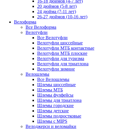
16-18 дюймов (4-7 лет)
20 дюймов (5-8 лет)
24 дюйма (7-11 лет)
26-27 дюймов (10-16 лет)
Велоформа
Все Велоформа
Велотуфли
Все Велотуфли
Велотуфли шоссейные
Велотуфли МТБ контактные
Велотуфли МТБ плоские
Велотуфли для туризма
Велотуфли для триатлона
Велотуфли зимние
Велошлемы
Все Велошлемы
Шлемы шоссейные
Шлемы МТБ
Шлемы фулфейсы
Шлемы для триатлона
Шлемы городские
Шлемы детские
Шлемы подростковые
Шлемы с MIPS
Велоджерси и веломайки