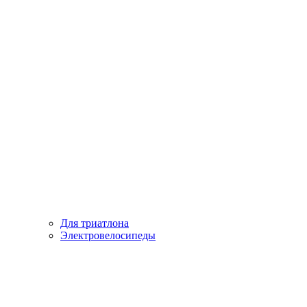
Для триатлона
Электровелосипеды