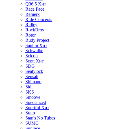
Q36.5
Хит
Race Face
Remerx
Ride Concepts
Ridley
RockBros
Rotor
Rudy Project
Santini
Хит
Schwalbe
Scicon
Scott
Хит
SDG
Seatylock
Sensah
Shimano
Sidi
SKS
Smoove
Specialized
Sportful
Хит
Sram
Stan's No Tubes
SUMC
Sunrace