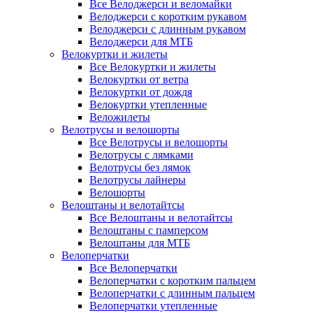
Все Велоджерси и веломайки
Велоджерси с коротким рукавом
Велоджерси с длинным рукавом
Велоджерси для МТБ
Велокуртки и жилеты
Все Велокуртки и жилеты
Велокуртки от ветра
Велокуртки от дождя
Велокуртки утепленные
Веложилеты
Велотрусы и велошорты
Все Велотрусы и велошорты
Велотрусы с лямками
Велотрусы без лямок
Велотрусы лайнеры
Велошорты
Велоштаны и велотайтсы
Все Велоштаны и велотайтсы
Велоштаны с памперсом
Велоштаны для МТБ
Велоперчатки
Все Велоперчатки
Велоперчатки с коротким пальцем
Велоперчатки с длинным пальцем
Велоперчатки утепленные