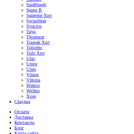
SunRingle
Super B
Superior
Хит
SwissStop
Syncros
Taya
Thomson
Topeak
Хит
Tubolito
Tufo
Хит
Ulac
Unior
Uniq
Vision
Vittoria
Wahoo
Wellgo
Xoss
Скидки
Оплата
Доставка
Контакты
Блог
Карта сайта