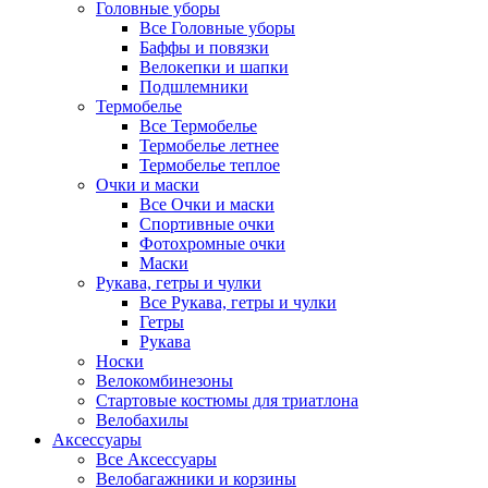
Головные уборы
Все Головные уборы
Баффы и повязки
Велокепки и шапки
Подшлемники
Термобелье
Все Термобелье
Термобелье летнее
Термобелье теплое
Очки и маски
Все Очки и маски
Спортивные очки
Фотохромные очки
Маски
Рукава, гетры и чулки
Все Рукава, гетры и чулки
Гетры
Рукава
Носки
Велокомбинезоны
Стартовые костюмы для триатлона
Велобахилы
Аксессуары
Все Аксессуары
Велобагажники и корзины