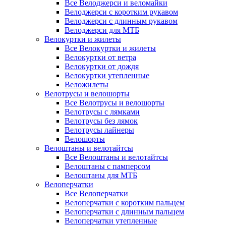
Все Велоджерси и веломайки
Велоджерси с коротким рукавом
Велоджерси с длинным рукавом
Велоджерси для МТБ
Велокуртки и жилеты
Все Велокуртки и жилеты
Велокуртки от ветра
Велокуртки от дождя
Велокуртки утепленные
Веложилеты
Велотрусы и велошорты
Все Велотрусы и велошорты
Велотрусы с лямками
Велотрусы без лямок
Велотрусы лайнеры
Велошорты
Велоштаны и велотайтсы
Все Велоштаны и велотайтсы
Велоштаны с памперсом
Велоштаны для МТБ
Велоперчатки
Все Велоперчатки
Велоперчатки с коротким пальцем
Велоперчатки с длинным пальцем
Велоперчатки утепленные