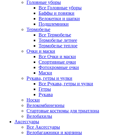
Головные уборы
Все Головные уборы
Баффы и повязки
Велокепки и шапки
Подшлемники
Термобелье
Все Термобелье
Термобелье летнее
Термобелье теплое
Очки и маски
Все Очки и маски
Спортивные очки
Фотохромные очки
Маски
Рукава, гетры и чулки
Все Рукава, гетры и чулки
Гетры
Рукава
Носки
Велокомбинезоны
Стартовые костюмы для триатлона
Велобахилы
Аксессуары
Все Аксессуары
Велобагажники и корзины