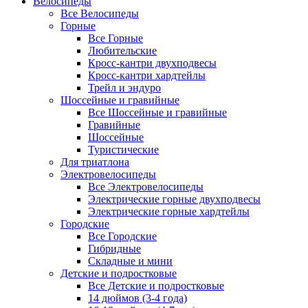
Велосипеды
Все Велосипеды
Горные
Все Горные
Любительские
Кросс-кантри двухподвесы
Кросс-кантри хардтейлы
Трейл и эндуро
Шоссейные и гравийные
Все Шоссейные и гравийные
Гравийные
Шоссейные
Туристические
Для триатлона
Электровелосипеды
Все Электровелосипеды
Электрические горные двухподвесы
Электрические горные хардтейлы
Городские
Все Городские
Гибридные
Складные и мини
Детские и подростковые
Все Детские и подростковые
14 дюймов (3-4 года)