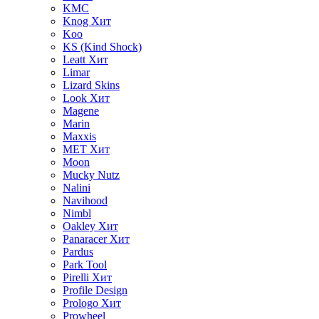
KMC
Knog
Хит
Koo
KS (Kind Shock)
Leatt
Хит
Limar
Lizard Skins
Look
Хит
Magene
Marin
Maxxis
MET
Хит
Moon
Mucky Nutz
Nalini
Navihood
Nimbl
Oakley
Хит
Panaracer
Хит
Pardus
Park Tool
Pirelli
Хит
Profile Design
Prologo
Хит
Prowheel