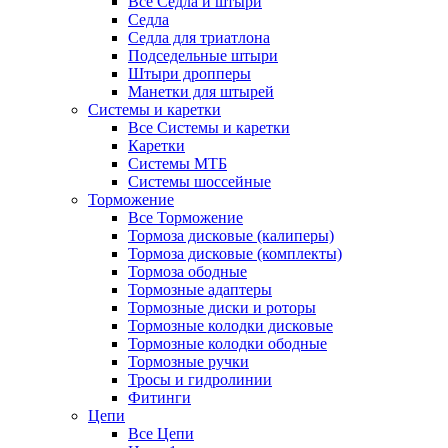
Все Седла и штыри
Седла
Седла для триатлона
Подседельные штыри
Штыри дропперы
Манетки для штырей
Системы и каретки
Все Системы и каретки
Каретки
Системы МТБ
Системы шоссейные
Торможение
Все Торможение
Тормоза дисковые (калиперы)
Тормоза дисковые (комплекты)
Тормоза ободные
Тормозные адаптеры
Тормозные диски и роторы
Тормозные колодки дисковые
Тормозные колодки ободные
Тормозные ручки
Тросы и гидролинии
Фитинги
Цепи
Все Цепи