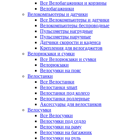
Все Велобагажники и корзины
Велобагажники
Велокомпьютеры и датчики
Все Велокомпьютеры и датчики
Велокомпьютеры беспроводные
Пульсометры нагрудные
Пульсометры наручные
Датчики скорости и каденса
Крепления для велогаджетов
Велорюкзаки и сумки
Все Велорюкзаки и сумки
Велорюкзаки
Велосумки на пояс
Велостанки
Все Велостанки
Велостанки smart
Велостанки под колесо
Велостанки роллерные
Аксессуары для велостанков
Велосумки
Все Велосумки
Велосумки под седло
Велосумки на раму
Велосумки на багажник
Велосумки на руль