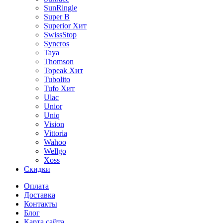
SunRingle
Super B
Superior
Хит
SwissStop
Syncros
Taya
Thomson
Topeak
Хит
Tubolito
Tufo
Хит
Ulac
Unior
Uniq
Vision
Vittoria
Wahoo
Wellgo
Xoss
Скидки
Оплата
Доставка
Контакты
Блог
Карта сайта