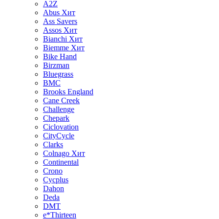
A2Z
Abus
Хит
Ass Savers
Assos
Хит
Bianchi
Хит
Biemme
Хит
Bike Hand
Birzman
Bluegrass
BMC
Brooks England
Cane Creek
Challenge
Chepark
Ciclovation
CityCycle
Clarks
Colnago
Хит
Continental
Crono
Cycplus
Dahon
Deda
DMT
e*Thirteen