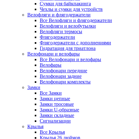
Сумки для байкпакинга
Чехлы и сумки для устройств
Велофляги и флягодержатели
Все Велофляги и флягодержатели
Велофляги и велобутылки
Велофляги термосы
Флягодержатели
Флягодержатели с дополнениями
Гидратация для триатлона
Велофонари и велофары
Все Велофонари и велофары
Велофары
Велофонари передние
Велофонари задние
Велофонари комплекты
Замки
Все Замки
Замки цепные
Замки тросовые
Замки U-образные
Замки складные
Сигнализации
Крылья
Все Крылья
Крылья 26 дюймов