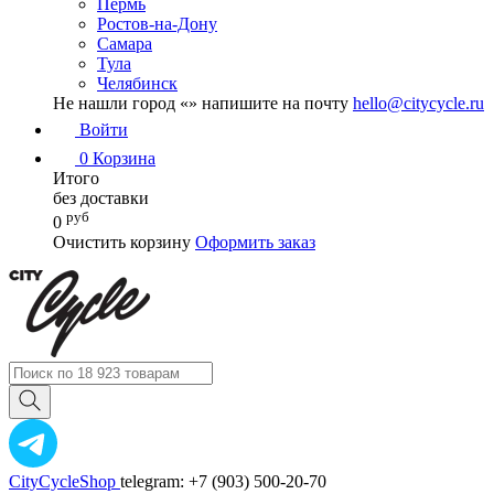
Пермь
Ростов-на-Дону
Самара
Тула
Челябинск
Не нашли город «
» напишите на почту
hello@citycycle.ru
Войти
0
Корзина
Итого
без доставки
руб
0
Очистить корзину
Оформить заказ
CityCycleShop
telegram: +7 (903) 500-20-70