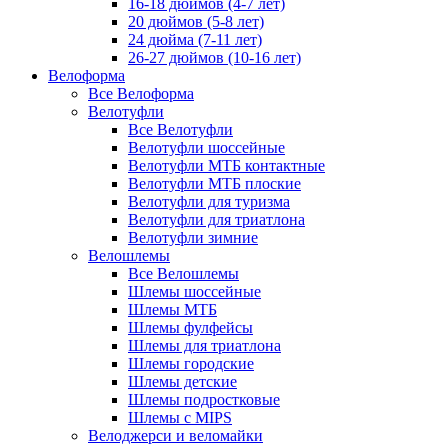
16-18 дюймов (4-7 лет)
20 дюймов (5-8 лет)
24 дюйма (7-11 лет)
26-27 дюймов (10-16 лет)
Велоформа
Все Велоформа
Велотуфли
Все Велотуфли
Велотуфли шоссейные
Велотуфли МТБ контактные
Велотуфли МТБ плоские
Велотуфли для туризма
Велотуфли для триатлона
Велотуфли зимние
Велошлемы
Все Велошлемы
Шлемы шоссейные
Шлемы МТБ
Шлемы фулфейсы
Шлемы для триатлона
Шлемы городские
Шлемы детские
Шлемы подростковые
Шлемы с MIPS
Велоджерси и веломайки