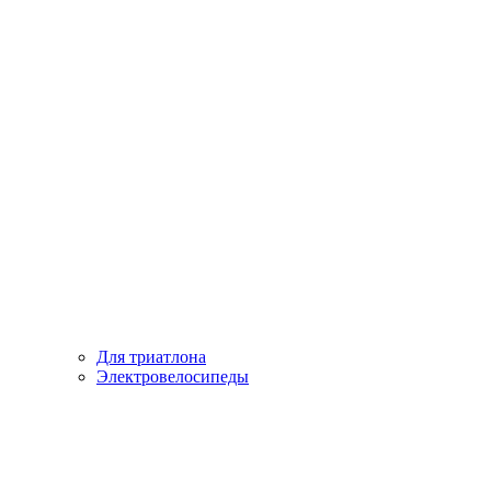
Для триатлона
Электровелосипеды