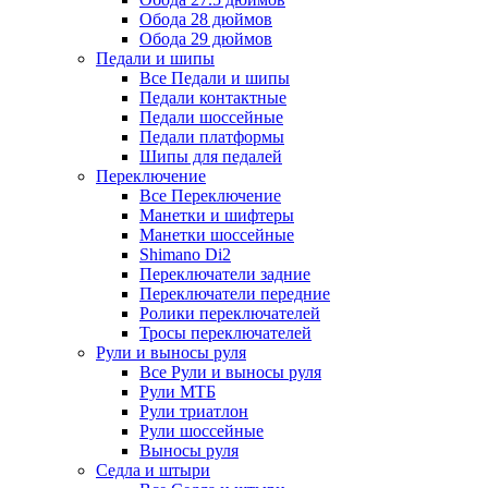
Обода 28 дюймов
Обода 29 дюймов
Педали и шипы
Все Педали и шипы
Педали контактные
Педали шоссейные
Педали платформы
Шипы для педалей
Переключение
Все Переключение
Манетки и шифтеры
Манетки шоссейные
Shimano Di2
Переключатели задние
Переключатели передние
Ролики переключателей
Тросы переключателей
Рули и выносы руля
Все Рули и выносы руля
Рули МТБ
Рули триатлон
Рули шоссейные
Выносы руля
Седла и штыри