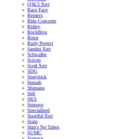
Q36.5
Хит
Race Face
Remerx
Ride Concepts
Ridley
RockBros
Rotor
Rudy Project
Santini
Хит
Schwalbe
Scicon
Scott
Хит
SDG
Seatylock
Sensah
Shimano
Sidi
SKS
Smoove
Specialized
Sportful
Хит
Sram
Stan's No Tubes
SUMC
Sunrace