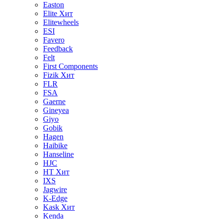
Easton
Elite
Хит
Elitewheels
ESI
Favero
Feedback
Felt
First Components
Fizik
Хит
FLR
FSA
Gaerne
Gineyea
Giyo
Gobik
Hagen
Haibike
Hanseline
HJC
HT
Хит
IXS
Jagwire
K-Edge
Kask
Хит
Kenda