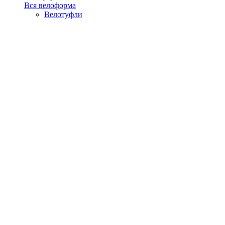
Вся велоформа
Велотуфли