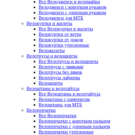
Все Велоджерси и веломайки
Велоджерси с коротким рукавом
Велоджерси с длинным рукавом
Велоджерси для МТБ
Велокуртки и жилеты
Все Велокуртки и жилеты
Велокуртки от ветра
Велокуртки от дождя
Велокуртки утепленные
Веложилеты
Велотрусы и велошорты
Все Велотрусы и велошорты
Велотрусы с лямками
Велотрусы без лямок
Велотрусы лайнеры
Велошорты
Велоштаны и велотайтсы
Все Велоштаны и велотайтсы
Велоштаны с памперсом
Велоштаны для МТБ
Велоперчатки
Все Велоперчатки
Велоперчатки с коротким пальцем
Велоперчатки с длинным пальцем
Велоперчатки утепленные