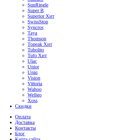
SunRingle
Super B
Superior
Хит
SwissStop
Syncros
Taya
Thomson
Topeak
Хит
Tubolito
Tufo
Хит
Ulac
Unior
Uniq
Vision
Vittoria
Wahoo
Wellgo
Xoss
Скидки
Оплата
Доставка
Контакты
Блог
Карта сайта