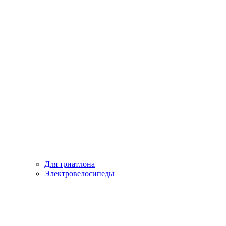
Для триатлона
Электровелосипеды