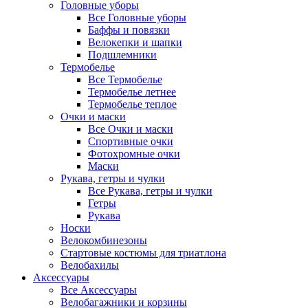
Головные уборы
Все Головные уборы
Баффы и повязки
Велокепки и шапки
Подшлемники
Термобелье
Все Термобелье
Термобелье летнее
Термобелье теплое
Очки и маски
Все Очки и маски
Спортивные очки
Фотохромные очки
Маски
Рукава, гетры и чулки
Все Рукава, гетры и чулки
Гетры
Рукава
Носки
Велокомбинезоны
Стартовые костюмы для триатлона
Велобахилы
Аксессуары
Все Аксессуары
Велобагажники и корзины