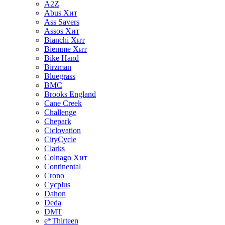
A2Z
Abus
Хит
Ass Savers
Assos
Хит
Bianchi
Хит
Biemme
Хит
Bike Hand
Birzman
Bluegrass
BMC
Brooks England
Cane Creek
Challenge
Chepark
Ciclovation
CityCycle
Clarks
Colnago
Хит
Continental
Crono
Cycplus
Dahon
Deda
DMT
e*Thirteen