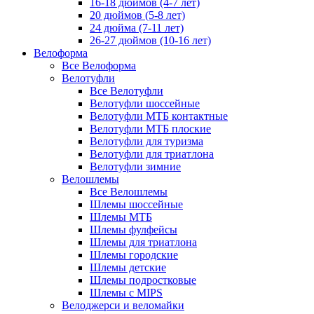
16-18 дюймов (4-7 лет)
20 дюймов (5-8 лет)
24 дюйма (7-11 лет)
26-27 дюймов (10-16 лет)
Велоформа
Все Велоформа
Велотуфли
Все Велотуфли
Велотуфли шоссейные
Велотуфли МТБ контактные
Велотуфли МТБ плоские
Велотуфли для туризма
Велотуфли для триатлона
Велотуфли зимние
Велошлемы
Все Велошлемы
Шлемы шоссейные
Шлемы МТБ
Шлемы фулфейсы
Шлемы для триатлона
Шлемы городские
Шлемы детские
Шлемы подростковые
Шлемы с MIPS
Велоджерси и веломайки