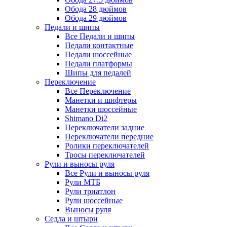
Обода 28 дюймов
Обода 29 дюймов
Педали и шипы
Все Педали и шипы
Педали контактные
Педали шоссейные
Педали платформы
Шипы для педалей
Переключение
Все Переключение
Манетки и шифтеры
Манетки шоссейные
Shimano Di2
Переключатели задние
Переключатели передние
Ролики переключателей
Тросы переключателей
Рули и выносы руля
Все Рули и выносы руля
Рули МТБ
Рули триатлон
Рули шоссейные
Выносы руля
Седла и штыри