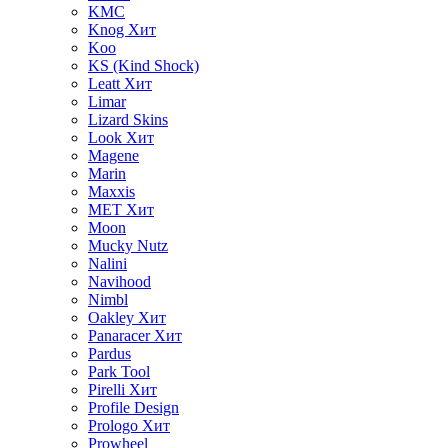
KMC
Knog
Хит
Koo
KS (Kind Shock)
Leatt
Хит
Limar
Lizard Skins
Look
Хит
Magene
Marin
Maxxis
MET
Хит
Moon
Mucky Nutz
Nalini
Navihood
Nimbl
Oakley
Хит
Panaracer
Хит
Pardus
Park Tool
Pirelli
Хит
Profile Design
Prologo
Хит
Prowheel