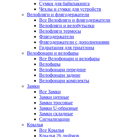
Сумки для байкпакинга
Чехлы и сумки для устройств
Велофляги и флягодержатели
Все Велофляги и флягодержатели
Велофляги и велобутылки
Велофляги термосы
Флягодержатели
Флягодержатели с дополнениями
Гидратация для триатлона
Велофонари и велофары
Все Велофонари и велофары
Велофары
Велофонари передние
Велофонари задние
Велофонари комплекты
Замки
Все Замки
Замки цепные
Замки тросовые
Замки U-образные
Замки складные
Сигнализации
Крылья
Все Крылья
Крылья 26 дюймов