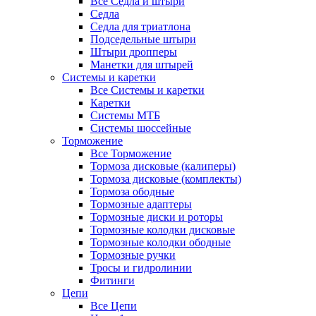
Все Седла и штыри
Седла
Седла для триатлона
Подседельные штыри
Штыри дропперы
Манетки для штырей
Системы и каретки
Все Системы и каретки
Каретки
Системы МТБ
Системы шоссейные
Торможение
Все Торможение
Тормоза дисковые (калиперы)
Тормоза дисковые (комплекты)
Тормоза ободные
Тормозные адаптеры
Тормозные диски и роторы
Тормозные колодки дисковые
Тормозные колодки ободные
Тормозные ручки
Тросы и гидролинии
Фитинги
Цепи
Все Цепи