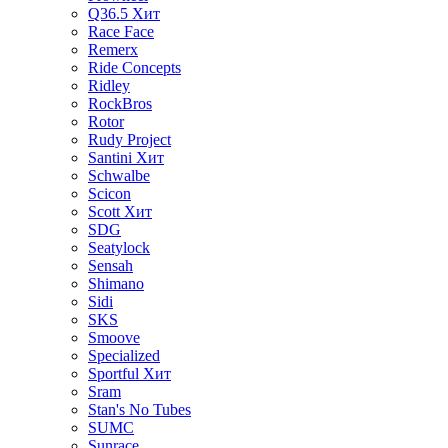
Q36.5
Хит
Race Face
Remerx
Ride Concepts
Ridley
RockBros
Rotor
Rudy Project
Santini
Хит
Schwalbe
Scicon
Scott
Хит
SDG
Seatylock
Sensah
Shimano
Sidi
SKS
Smoove
Specialized
Sportful
Хит
Sram
Stan's No Tubes
SUMC
Sunrace