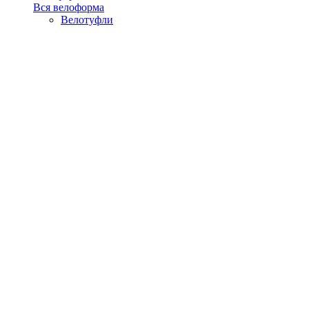
Вся велоформа
Велотуфли