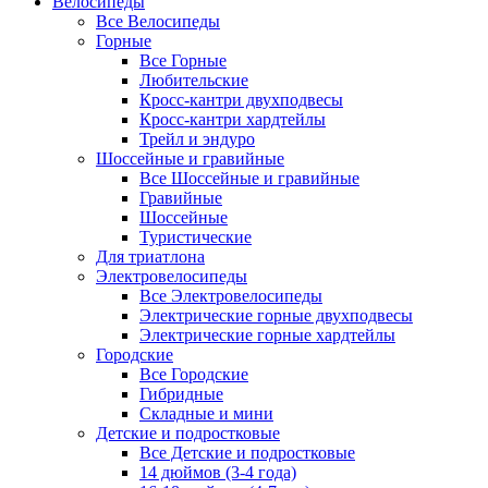
Велосипеды
Все Велосипеды
Горные
Все Горные
Любительские
Кросс-кантри двухподвесы
Кросс-кантри хардтейлы
Трейл и эндуро
Шоссейные и гравийные
Все Шоссейные и гравийные
Гравийные
Шоссейные
Туристические
Для триатлона
Электровелосипеды
Все Электровелосипеды
Электрические горные двухподвесы
Электрические горные хардтейлы
Городские
Все Городские
Гибридные
Складные и мини
Детские и подростковые
Все Детские и подростковые
14 дюймов (3-4 года)