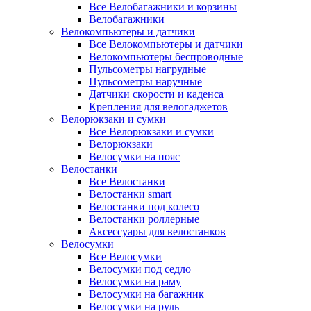
Все Велобагажники и корзины
Велобагажники
Велокомпьютеры и датчики
Все Велокомпьютеры и датчики
Велокомпьютеры беспроводные
Пульсометры нагрудные
Пульсометры наручные
Датчики скорости и каденса
Крепления для велогаджетов
Велорюкзаки и сумки
Все Велорюкзаки и сумки
Велорюкзаки
Велосумки на пояс
Велостанки
Все Велостанки
Велостанки smart
Велостанки под колесо
Велостанки роллерные
Аксессуары для велостанков
Велосумки
Все Велосумки
Велосумки под седло
Велосумки на раму
Велосумки на багажник
Велосумки на руль