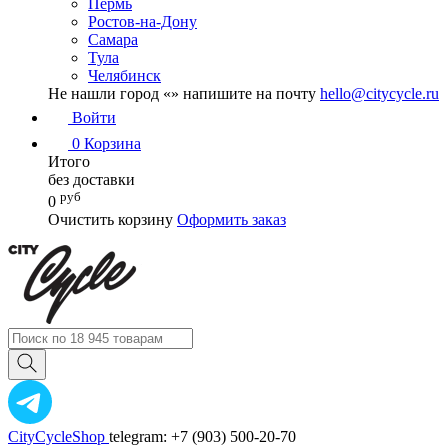
Пермь
Ростов-на-Дону
Самара
Тула
Челябинск
Не нашли город «
» напишите на почту
hello@citycycle.ru
Войти
0
Корзина
Итого
без доставки
руб
0
Очистить корзину
Оформить заказ
CityCycleShop
telegram: +7 (903) 500-20-70