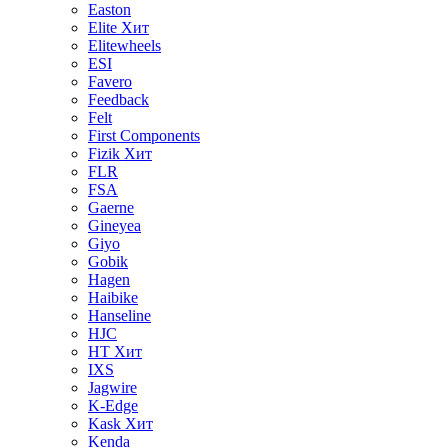
Easton
Elite
Хит
Elitewheels
ESI
Favero
Feedback
Felt
First Components
Fizik
Хит
FLR
FSA
Gaerne
Gineyea
Giyo
Gobik
Hagen
Haibike
Hanseline
HJC
HT
Хит
IXS
Jagwire
K-Edge
Kask
Хит
Kenda