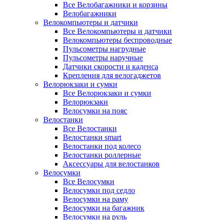
Все Велобагажники и корзины
Велобагажники
Велокомпьютеры и датчики
Все Велокомпьютеры и датчики
Велокомпьютеры беспроводные
Пульсометры нагрудные
Пульсометры наручные
Датчики скорости и каденса
Крепления для велогаджетов
Велорюкзаки и сумки
Все Велорюкзаки и сумки
Велорюкзаки
Велосумки на пояс
Велостанки
Все Велостанки
Велостанки smart
Велостанки под колесо
Велостанки роллерные
Аксессуары для велостанков
Велосумки
Все Велосумки
Велосумки под седло
Велосумки на раму
Велосумки на багажник
Велосумки на руль