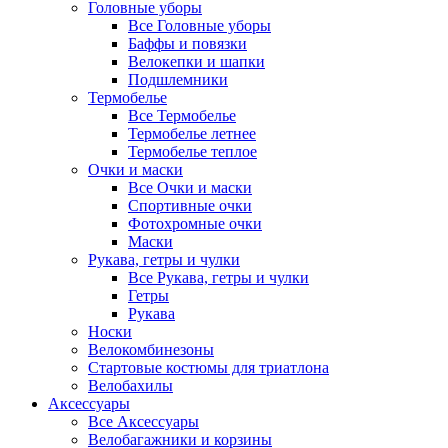
Головные уборы
Все Головные уборы
Баффы и повязки
Велокепки и шапки
Подшлемники
Термобелье
Все Термобелье
Термобелье летнее
Термобелье теплое
Очки и маски
Все Очки и маски
Спортивные очки
Фотохромные очки
Маски
Рукава, гетры и чулки
Все Рукава, гетры и чулки
Гетры
Рукава
Носки
Велокомбинезоны
Стартовые костюмы для триатлона
Велобахилы
Аксессуары
Все Аксессуары
Велобагажники и корзины