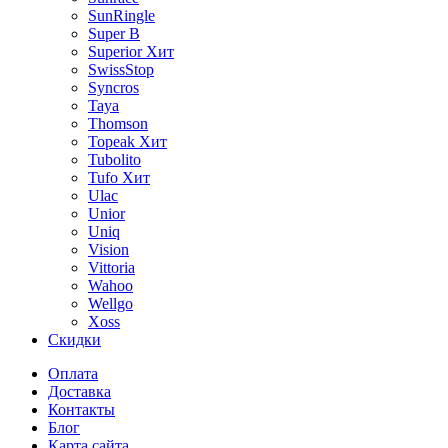
SunRingle
Super B
Superior
Хит
SwissStop
Syncros
Taya
Thomson
Topeak
Хит
Tubolito
Tufo
Хит
Ulac
Unior
Uniq
Vision
Vittoria
Wahoo
Wellgo
Xoss
Скидки
Оплата
Доставка
Контакты
Блог
Карта сайта