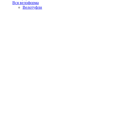
Вся велоформа
Велотуфли