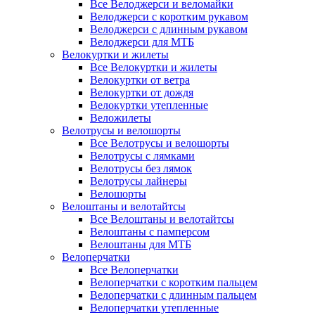
Все Велоджерси и веломайки
Велоджерси с коротким рукавом
Велоджерси с длинным рукавом
Велоджерси для МТБ
Велокуртки и жилеты
Все Велокуртки и жилеты
Велокуртки от ветра
Велокуртки от дождя
Велокуртки утепленные
Веложилеты
Велотрусы и велошорты
Все Велотрусы и велошорты
Велотрусы с лямками
Велотрусы без лямок
Велотрусы лайнеры
Велошорты
Велоштаны и велотайтсы
Все Велоштаны и велотайтсы
Велоштаны с памперсом
Велоштаны для МТБ
Велоперчатки
Все Велоперчатки
Велоперчатки с коротким пальцем
Велоперчатки с длинным пальцем
Велоперчатки утепленные