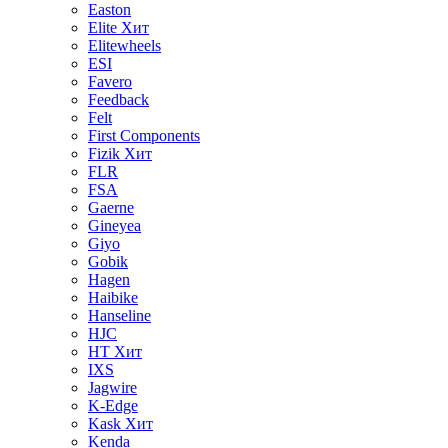
Easton
Elite
Хит
Elitewheels
ESI
Favero
Feedback
Felt
First Components
Fizik
Хит
FLR
FSA
Gaerne
Gineyea
Giyo
Gobik
Hagen
Haibike
Hanseline
HJC
HT
Хит
IXS
Jagwire
K-Edge
Kask
Хит
Kenda