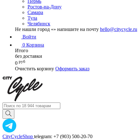
Пермь
Ростов-на-Дону
Самара
Тула
Челябинск
Не нашли город «
» напишите на почту
hello@citycycle.ru
Войти
0
Корзина
Итого
без доставки
руб
0
Очистить корзину
Оформить заказ
CityCycleShop
telegram: +7 (903) 500-20-70