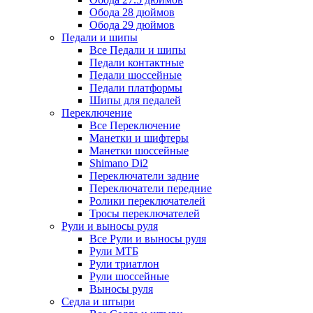
Обода 28 дюймов
Обода 29 дюймов
Педали и шипы
Все Педали и шипы
Педали контактные
Педали шоссейные
Педали платформы
Шипы для педалей
Переключение
Все Переключение
Манетки и шифтеры
Манетки шоссейные
Shimano Di2
Переключатели задние
Переключатели передние
Ролики переключателей
Тросы переключателей
Рули и выносы руля
Все Рули и выносы руля
Рули МТБ
Рули триатлон
Рули шоссейные
Выносы руля
Седла и штыри