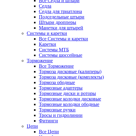
Все Седла и штыри
Седла
Седла для триатлона
Подседельные штыри
Штыри дропперы
Манетки для штырей
Системы и каретки
Все Системы и каретки
Каретки
Системы МТБ
Системы шоссейные
Торможение
Все Торможение
Тормоза дисковые (калиперы)
Тормоза дисковые (комплекты)
Тормоза ободные
Тормозные адаптеры
Тормозные диски и роторы
Тормозные колодки дисковые
Тормозные колодки ободные
Тормозные ручки
Тросы и гидролинии
Фитинги
Цепи
Все Цепи