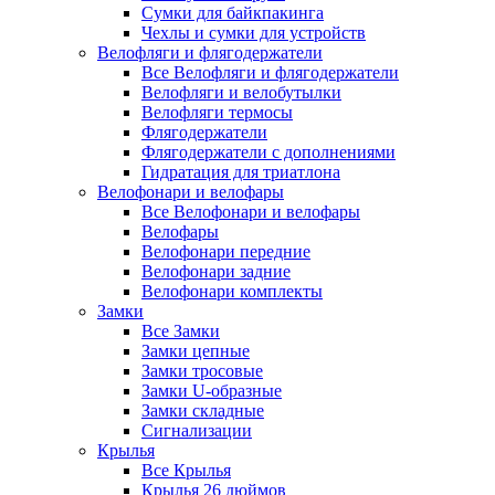
Сумки для байкпакинга
Чехлы и сумки для устройств
Велофляги и флягодержатели
Все Велофляги и флягодержатели
Велофляги и велобутылки
Велофляги термосы
Флягодержатели
Флягодержатели с дополнениями
Гидратация для триатлона
Велофонари и велофары
Все Велофонари и велофары
Велофары
Велофонари передние
Велофонари задние
Велофонари комплекты
Замки
Все Замки
Замки цепные
Замки тросовые
Замки U-образные
Замки складные
Сигнализации
Крылья
Все Крылья
Крылья 26 дюймов