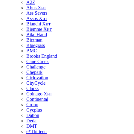
A2Z
Abus
Хит
Ass Savers
Assos
Хит
Bianchi
Хит
Biemme
Хит
Bike Hand
Birzman
Bluegrass
BMC
Brooks England
Cane Creek
Challenge
Chepark
Ciclovation
CityCycle
Clarks
Colnago
Хит
Continental
Crono
Cycplus
Dahon
Deda
DMT
e*Thirteen