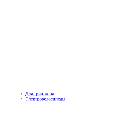
Для триатлона
Электровелосипеды