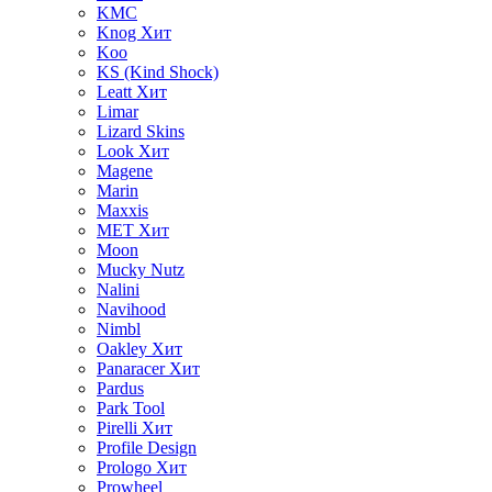
KMC
Knog
Хит
Koo
KS (Kind Shock)
Leatt
Хит
Limar
Lizard Skins
Look
Хит
Magene
Marin
Maxxis
MET
Хит
Moon
Mucky Nutz
Nalini
Navihood
Nimbl
Oakley
Хит
Panaracer
Хит
Pardus
Park Tool
Pirelli
Хит
Profile Design
Prologo
Хит
Prowheel