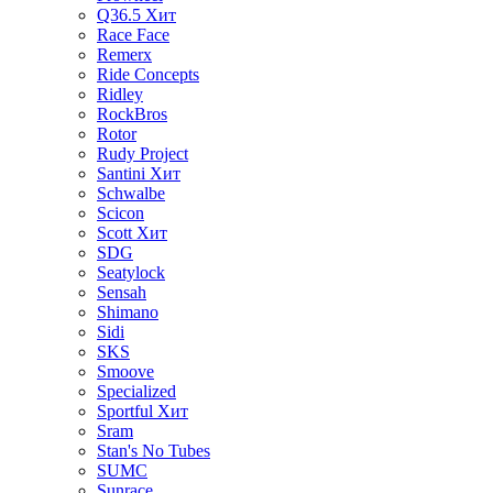
Q36.5
Хит
Race Face
Remerx
Ride Concepts
Ridley
RockBros
Rotor
Rudy Project
Santini
Хит
Schwalbe
Scicon
Scott
Хит
SDG
Seatylock
Sensah
Shimano
Sidi
SKS
Smoove
Specialized
Sportful
Хит
Sram
Stan's No Tubes
SUMC
Sunrace