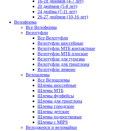
16-18 дюймов (4-7 лет)
20 дюймов (5-8 лет)
24 дюйма (7-11 лет)
26-27 дюймов (10-16 лет)
Велоформа
Все Велоформа
Велотуфли
Все Велотуфли
Велотуфли шоссейные
Велотуфли МТБ контактные
Велотуфли МТБ плоские
Велотуфли для туризма
Велотуфли для триатлона
Велотуфли зимние
Велошлемы
Все Велошлемы
Шлемы шоссейные
Шлемы МТБ
Шлемы фулфейсы
Шлемы для триатлона
Шлемы городские
Шлемы детские
Шлемы подростковые
Шлемы с MIPS
Велоджерси и веломайки