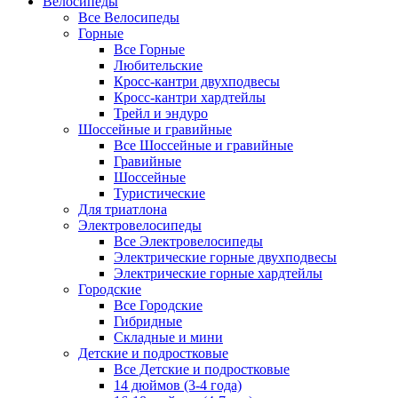
Велосипеды
Все Велосипеды
Горные
Все Горные
Любительские
Кросс-кантри двухподвесы
Кросс-кантри хардтейлы
Трейл и эндуро
Шоссейные и гравийные
Все Шоссейные и гравийные
Гравийные
Шоссейные
Туристические
Для триатлона
Электровелосипеды
Все Электровелосипеды
Электрические горные двухподвесы
Электрические горные хардтейлы
Городские
Все Городские
Гибридные
Складные и мини
Детские и подростковые
Все Детские и подростковые
14 дюймов (3-4 года)