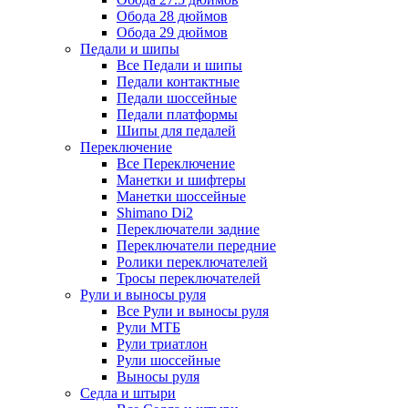
Обода 28 дюймов
Обода 29 дюймов
Педали и шипы
Все Педали и шипы
Педали контактные
Педали шоссейные
Педали платформы
Шипы для педалей
Переключение
Все Переключение
Манетки и шифтеры
Манетки шоссейные
Shimano Di2
Переключатели задние
Переключатели передние
Ролики переключателей
Тросы переключателей
Рули и выносы руля
Все Рули и выносы руля
Рули МТБ
Рули триатлон
Рули шоссейные
Выносы руля
Седла и штыри