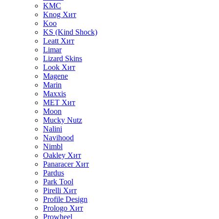
KMC
Knog
Хит
Koo
KS (Kind Shock)
Leatt
Хит
Limar
Lizard Skins
Look
Хит
Magene
Marin
Maxxis
MET
Хит
Moon
Mucky Nutz
Nalini
Navihood
Nimbl
Oakley
Хит
Panaracer
Хит
Pardus
Park Tool
Pirelli
Хит
Profile Design
Prologo
Хит
Prowheel