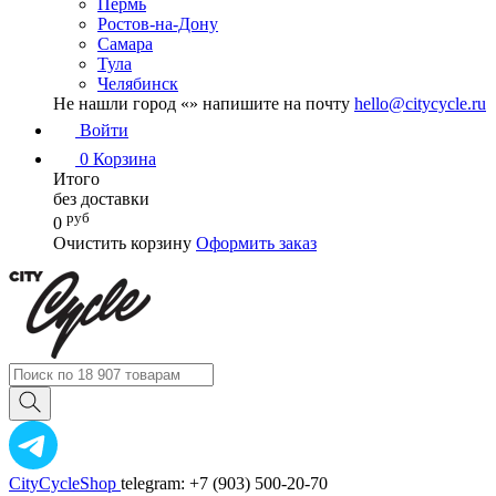
Пермь
Ростов-на-Дону
Самара
Тула
Челябинск
Не нашли город «
» напишите на почту
hello@citycycle.ru
Войти
0
Корзина
Итого
без доставки
руб
0
Очистить корзину
Оформить заказ
CityCycleShop
telegram: +7 (903) 500-20-70