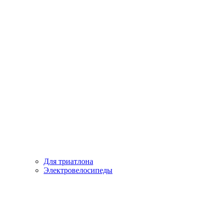
Для триатлона
Электровелосипеды