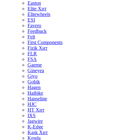
Easton
Elite
Хит
Elitewheels
ESI
Favero
Feedback
Felt
First Components
Fizik
Хит
FLR
FSA
Gaerne
Gineyea
Giyo
Gobik
Hagen
Haibike
Hanseline
HJC
HT
Хит
IXS
Jagwire
K-Edge
Kask
Хит
Kenda