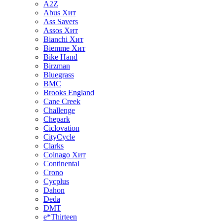
A2Z
Abus
Хит
Ass Savers
Assos
Хит
Bianchi
Хит
Biemme
Хит
Bike Hand
Birzman
Bluegrass
BMC
Brooks England
Cane Creek
Challenge
Chepark
Ciclovation
CityCycle
Clarks
Colnago
Хит
Continental
Crono
Cycplus
Dahon
Deda
DMT
e*Thirteen