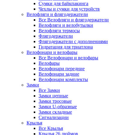
Сумки для байкпакинга
Чехлы и сумки для устройств
Велофляги и флягодержатели
Все Велофляги и флягодержатели
Велофляги и велобутылки
Велофляги термосы
Флягодержатели
Флягодержатели с дополнениями
Гидратация для триатлона
Велофонари и велофары
Все Велофонари и велофары
Велофары
Велофонари передние
Велофонари задние
Велофонари комплекты
Замки
Все Замки
Замки цепные
Замки тросовые
Замки U-образные
Замки складные
Сигнализации
Крылья
Все Крылья
Крылья 26 дюймов