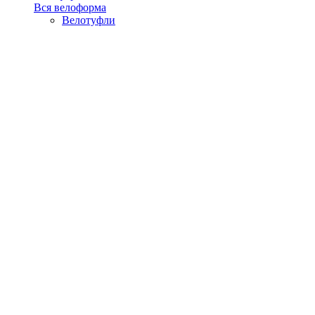
Вся велоформа
Велотуфли