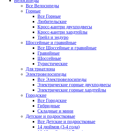
Велосипеды
Все Велосипеды
Горные
Все Горные
Любительские
Кросс-кантри двухподвесы
Кросс-кантри хардтейлы
Трейл и эндуро
Шоссейные и гравийные
Все Шоссейные и гравийные
Гравийные
Шоссейные
Туристические
Для триатлона
Электровелосипеды
Все Электровелосипеды
Электрические горные двухподвесы
Электрические горные хардтейлы
Городские
Все Городские
Гибридные
Складные и мини
Детские и подростковые
Все Детские и подростковые
14 дюймов (3-4 года)