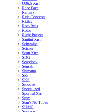
Q36.5
Хит
Race Face
Remerx
Ride Concepts
Ridley
RockBros
Rotor
Rudy Project
Santini
Хит
Schwalbe
Scicon
Scott
Хит
SDG
Seatylock
Sensah
Shimano
Sidi
SKS
Smoove
Specialized
Sportful
Хит
Sram
Stan's No Tubes
SUMC
Sunrace