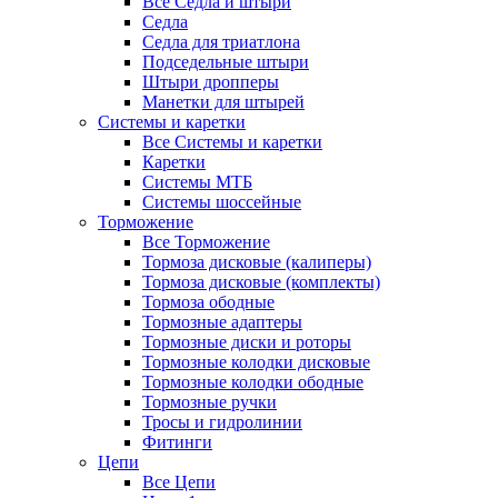
Все Седла и штыри
Седла
Седла для триатлона
Подседельные штыри
Штыри дропперы
Манетки для штырей
Системы и каретки
Все Системы и каретки
Каретки
Системы МТБ
Системы шоссейные
Торможение
Все Торможение
Тормоза дисковые (калиперы)
Тормоза дисковые (комплекты)
Тормоза ободные
Тормозные адаптеры
Тормозные диски и роторы
Тормозные колодки дисковые
Тормозные колодки ободные
Тормозные ручки
Тросы и гидролинии
Фитинги
Цепи
Все Цепи