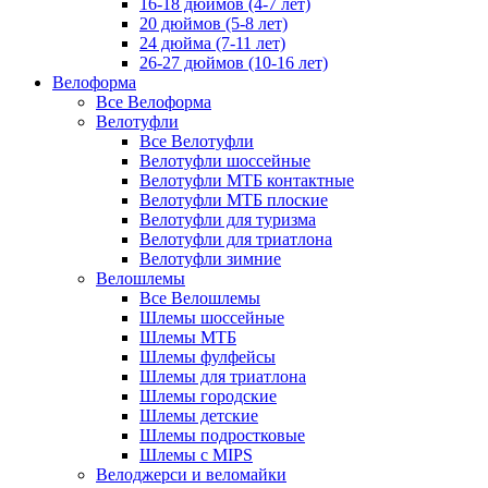
16-18 дюймов (4-7 лет)
20 дюймов (5-8 лет)
24 дюйма (7-11 лет)
26-27 дюймов (10-16 лет)
Велоформа
Все Велоформа
Велотуфли
Все Велотуфли
Велотуфли шоссейные
Велотуфли МТБ контактные
Велотуфли МТБ плоские
Велотуфли для туризма
Велотуфли для триатлона
Велотуфли зимние
Велошлемы
Все Велошлемы
Шлемы шоссейные
Шлемы МТБ
Шлемы фулфейсы
Шлемы для триатлона
Шлемы городские
Шлемы детские
Шлемы подростковые
Шлемы с MIPS
Велоджерси и веломайки