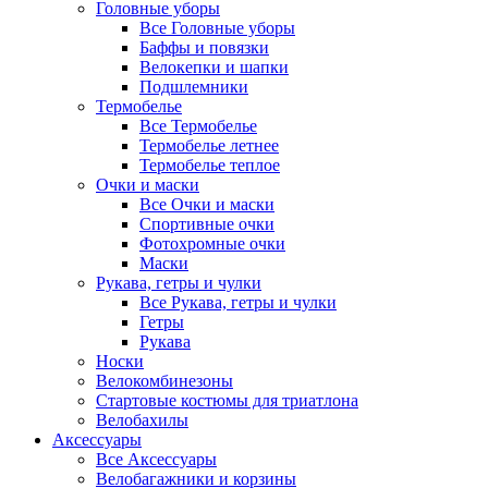
Головные уборы
Все Головные уборы
Баффы и повязки
Велокепки и шапки
Подшлемники
Термобелье
Все Термобелье
Термобелье летнее
Термобелье теплое
Очки и маски
Все Очки и маски
Спортивные очки
Фотохромные очки
Маски
Рукава, гетры и чулки
Все Рукава, гетры и чулки
Гетры
Рукава
Носки
Велокомбинезоны
Стартовые костюмы для триатлона
Велобахилы
Аксессуары
Все Аксессуары
Велобагажники и корзины