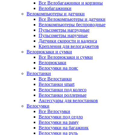
Все Велобагажники и корзины
Велобагажники
Велокомпьютеры и датчики
Все Велокомпьютеры и датчики
Велокомпьютеры беспроводные
Пульсометры нагрудные
Пульсометры наручные
Датчики скорости и каденса
Крепления для велогаджетов
Велорюкзаки и сумки
Все Велорюкзаки и сумки
Велорюкзаки
Велосумки на пояс
Велостанки
Все Велостанки
Велостанки smart
Велостанки под колесо
Велостанки роллерные
Аксессуары для велостанков
Велосумки
Все Велосумки
Велосумки под седло
Велосумки на раму
Велосумки на багажник
Велосумки на руль