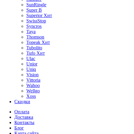
SunRingle
Super B
Superior
Хит
SwissStop
Syncros
Taya
Thomson
Topeak
Хит
Tubolito
Tufo
Хит
Ulac
Unior
Uniq
Vision
Vittoria
Wahoo
Wellgo
Xoss
Скидки
Оплата
Доставка
Контакты
Блог
Карта сайта