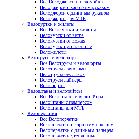
Все Велоджерси и веломайки
Велоджерси с коротким рукавом
Велоджерси с длинным рукавом
Велоджерси для МТБ
Велокуртки и жилеты
Все Велокуртки и жилеты
Велокуртки от ветра
Велокуртки от дождя
Велокуртки утепленные
Веложилеты
Велотрусы и велошорты
Все Велотрусы и велошорты
Велотрусы с лямками
Велотрусы без лямок
Велотрусы лайнеры
Велошорты
Велоштаны и велотайтсы
Все Велоштаны и велотайтсы
Велоштаны с памперсом
Велоштаны для МТБ
Велоперчатки
Все Велоперчатки
Велоперчатки с коротким пальцем
Велоперчатки с длинным пальцем
Велоперчатки утепленные