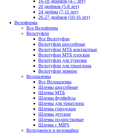
16-18 дюймов (4-7 лет)
20 дюймов (5-8 лет)
24 дюйма (7-11 лет)
26-27 дюймов (10-16 лет)
Велоформа
Все Велоформа
Велотуфли
Все Велотуфли
Велотуфли шоссейные
Велотуфли МТБ контактные
Велотуфли МТБ плоские
Велотуфли для туризма
Велотуфли для триатлона
Велотуфли зимние
Велошлемы
Все Велошлемы
Шлемы шоссейные
Шлемы МТБ
Шлемы фулфейсы
Шлемы для триатлона
Шлемы городские
Шлемы детские
Шлемы подростковые
Шлемы с MIPS
Велоджерси и веломайки