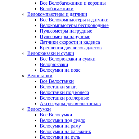
Все Велобагажники и корзины
Велобагажники
Велокомпьютеры и датчики
Все Велокомпьютеры и датчики
Велокомпьютеры беспроводные
Пульсометры нагрудные
Пульсометры наручные
Датчики скорости и каденса
Крепления для велогаджетов
Велорюкзаки и сумки
Все Велорюкзаки и сумки
Велорюкзаки
Велосумки на пояс
Велостанки
Все Велостанки
Велостанки smart
Велостанки под колесо
Велостанки роллерные
Аксессуары для велостанков
Велосумки
Все Велосумки
Велосумки под седло
Велосумки на раму
Велосумки на багажник
Велосумки на руль