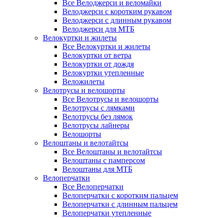
Все Велоджерси и веломайки
Велоджерси с коротким рукавом
Велоджерси с длинным рукавом
Велоджерси для МТБ
Велокуртки и жилеты
Все Велокуртки и жилеты
Велокуртки от ветра
Велокуртки от дождя
Велокуртки утепленные
Веложилеты
Велотрусы и велошорты
Все Велотрусы и велошорты
Велотрусы с лямками
Велотрусы без лямок
Велотрусы лайнеры
Велошорты
Велоштаны и велотайтсы
Все Велоштаны и велотайтсы
Велоштаны с памперсом
Велоштаны для МТБ
Велоперчатки
Все Велоперчатки
Велоперчатки с коротким пальцем
Велоперчатки с длинным пальцем
Велоперчатки утепленные