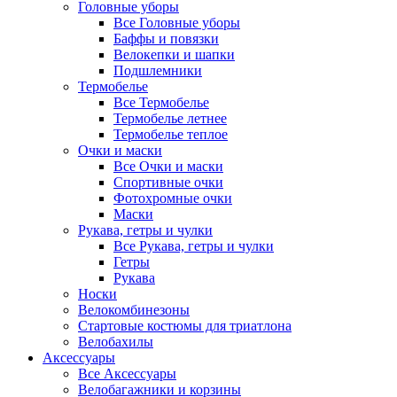
Головные уборы
Все Головные уборы
Баффы и повязки
Велокепки и шапки
Подшлемники
Термобелье
Все Термобелье
Термобелье летнее
Термобелье теплое
Очки и маски
Все Очки и маски
Спортивные очки
Фотохромные очки
Маски
Рукава, гетры и чулки
Все Рукава, гетры и чулки
Гетры
Рукава
Носки
Велокомбинезоны
Стартовые костюмы для триатлона
Велобахилы
Аксессуары
Все Аксессуары
Велобагажники и корзины