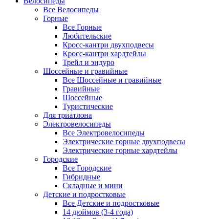
Велосипеды
Все Велосипеды
Горные
Все Горные
Любительские
Кросс-кантри двухподвесы
Кросс-кантри хардтейлы
Трейл и эндуро
Шоссейные и гравийные
Все Шоссейные и гравийные
Гравийные
Шоссейные
Туристические
Для триатлона
Электровелосипеды
Все Электровелосипеды
Электрические горные двухподвесы
Электрические горные хардтейлы
Городские
Все Городские
Гибридные
Складные и мини
Детские и подростковые
Все Детские и подростковые
14 дюймов (3-4 года)