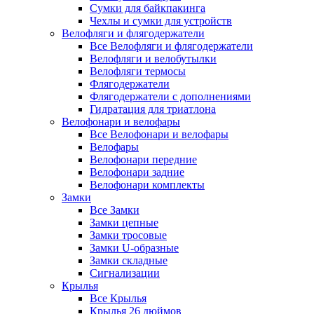
Сумки для байкпакинга
Чехлы и сумки для устройств
Велофляги и флягодержатели
Все Велофляги и флягодержатели
Велофляги и велобутылки
Велофляги термосы
Флягодержатели
Флягодержатели с дополнениями
Гидратация для триатлона
Велофонари и велофары
Все Велофонари и велофары
Велофары
Велофонари передние
Велофонари задние
Велофонари комплекты
Замки
Все Замки
Замки цепные
Замки тросовые
Замки U-образные
Замки складные
Сигнализации
Крылья
Все Крылья
Крылья 26 дюймов