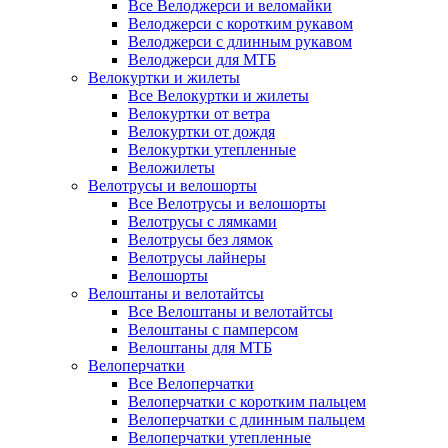
Все Велоджерси и веломайки
Велоджерси с коротким рукавом
Велоджерси с длинным рукавом
Велоджерси для МТБ
Велокуртки и жилеты
Все Велокуртки и жилеты
Велокуртки от ветра
Велокуртки от дождя
Велокуртки утепленные
Веложилеты
Велотрусы и велошорты
Все Велотрусы и велошорты
Велотрусы с лямками
Велотрусы без лямок
Велотрусы лайнеры
Велошорты
Велоштаны и велотайтсы
Все Велоштаны и велотайтсы
Велоштаны с памперсом
Велоштаны для МТБ
Велоперчатки
Все Велоперчатки
Велоперчатки с коротким пальцем
Велоперчатки с длинным пальцем
Велоперчатки утепленные