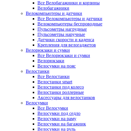
Все Велобагажники и корзины
Велобагажники
Велокомпьютеры и датчики
Все Велокомпьютеры и датчики
Велокомпьютеры беспроводные
Пульсометры нагрудные
Пульсометры наручные
Датчики скорости и каденса
Крепления для велогаджетов
Велорюкзаки и сумки
Все Велорюкзаки и сумки
Велорюкзаки
Велосумки на пояс
Велостанки
Все Велостанки
Велостанки smart
Велостанки под колесо
Велостанки роллерные
Аксессуары для велостанков
Велосумки
Все Велосумки
Велосумки под седло
Велосумки на раму
Велосумки на багажник
Велосумки на руль