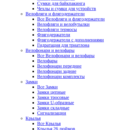
Сумки для байкпакинга
Чехлы и сумки для устройств
Велофляги и флягодержатели
Все Велофляги и флягодержатели
Велофляги и велобутылки
Велофляги термосы
Флягодержатели
Флягодержатели с дополнениями
Гидратация для триатлона
Велофонари и велофары
Все Велофонари и велофары
Велофары
Велофонари передние
Велофонари задние
Велофонари комплекты
Замки
Все Замки
Замки цепные
Замки тросовые
Замки U-образные
Замки складные
Сигнализации
Крылья
Все Крылья
Крылья 26 дюймов