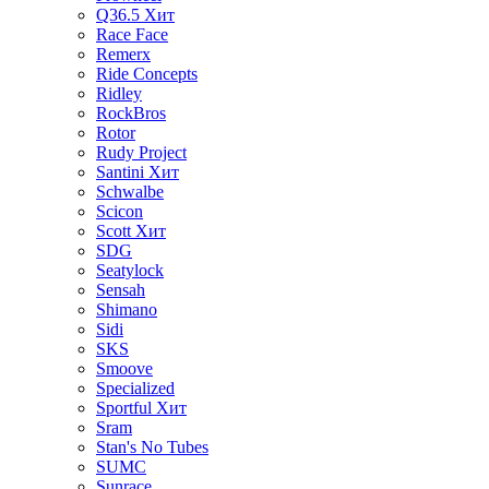
Q36.5
Хит
Race Face
Remerx
Ride Concepts
Ridley
RockBros
Rotor
Rudy Project
Santini
Хит
Schwalbe
Scicon
Scott
Хит
SDG
Seatylock
Sensah
Shimano
Sidi
SKS
Smoove
Specialized
Sportful
Хит
Sram
Stan's No Tubes
SUMC
Sunrace