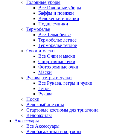
Головные уборы
Все Головные уборы
Баффы и повязки
Велокепки и шапки
Подшлемники
Термобелье
Все Термобелье
Термобелье летнее
Термобелье теплое
Очки и маски
Все Очки и маски
Спортивные очки
Фотохромные очки
Маски
Рукава, гетры и чулки
Все Рукава, гетры и чулки
Гетры
Рукава
Носки
Велокомбинезоны
Стартовые костюмы для триатлона
Велобахилы
Аксессуары
Все Аксессуары
Велобагажники и корзины