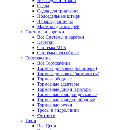
Все Седла и штыри
Седла
Седла для триатлона
Подседельные штыри
Штыри дропперы
Манетки для штырей
Системы и каретки
Все Системы и каретки
Каретки
Системы МТБ
Системы шоссейные
Торможение
Все Торможение
Тормоза дисковые (калиперы)
Тормоза дисковые (комплекты)
Тормоза ободные
Тормозные адаптеры
Тормозные диски и роторы
Тормозные колодки дисковые
Тормозные колодки ободные
Тормозные ручки
Тросы и гидролинии
Фитинги
Цепи
Все Цепи