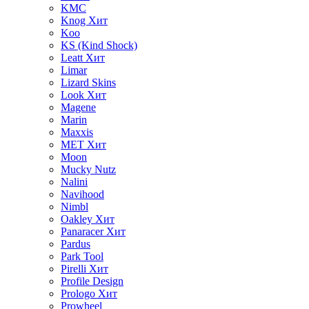
KMC
Knog
Хит
Koo
KS (Kind Shock)
Leatt
Хит
Limar
Lizard Skins
Look
Хит
Magene
Marin
Maxxis
MET
Хит
Moon
Mucky Nutz
Nalini
Navihood
Nimbl
Oakley
Хит
Panaracer
Хит
Pardus
Park Tool
Pirelli
Хит
Profile Design
Prologo
Хит
Prowheel