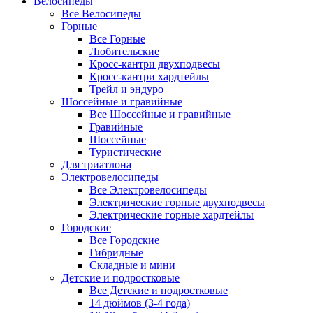
Велосипеды
Все Велосипеды
Горные
Все Горные
Любительские
Кросс-кантри двухподвесы
Кросс-кантри хардтейлы
Трейл и эндуро
Шоссейные и гравийные
Все Шоссейные и гравийные
Гравийные
Шоссейные
Туристические
Для триатлона
Электровелосипеды
Все Электровелосипеды
Электрические горные двухподвесы
Электрические горные хардтейлы
Городские
Все Городские
Гибридные
Складные и мини
Детские и подростковые
Все Детские и подростковые
14 дюймов (3-4 года)