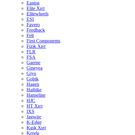
Easton
Elite
Хит
Elitewheels
ESI
Favero
Feedback
Felt
First Components
Fizik
Хит
FLR
FSA
Gaerne
Gineyea
Giyo
Gobik
Hagen
Haibike
Hanseline
HJC
HT
Хит
IXS
Jagwire
K-Edge
Kask
Хит
Kenda