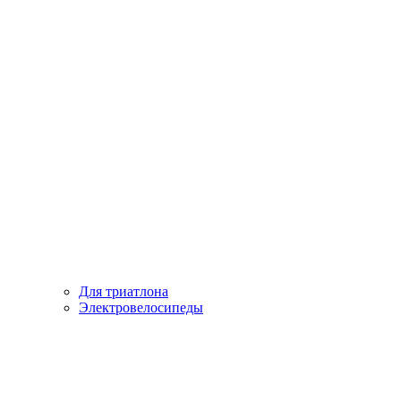
Для триатлона
Электровелосипеды