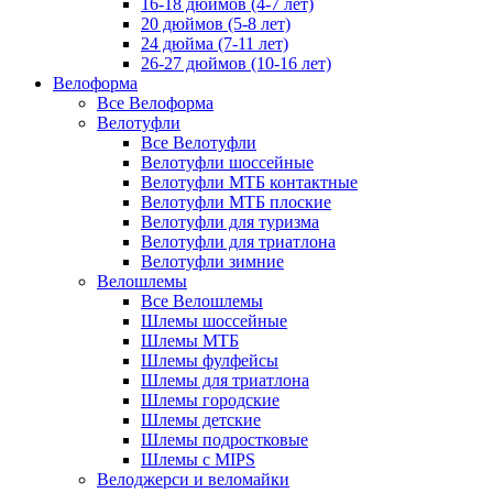
16-18 дюймов (4-7 лет)
20 дюймов (5-8 лет)
24 дюйма (7-11 лет)
26-27 дюймов (10-16 лет)
Велоформа
Все Велоформа
Велотуфли
Все Велотуфли
Велотуфли шоссейные
Велотуфли МТБ контактные
Велотуфли МТБ плоские
Велотуфли для туризма
Велотуфли для триатлона
Велотуфли зимние
Велошлемы
Все Велошлемы
Шлемы шоссейные
Шлемы МТБ
Шлемы фулфейсы
Шлемы для триатлона
Шлемы городские
Шлемы детские
Шлемы подростковые
Шлемы с MIPS
Велоджерси и веломайки