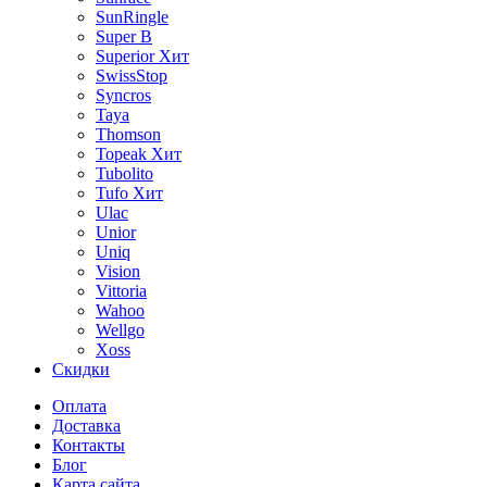
SunRingle
Super B
Superior
Хит
SwissStop
Syncros
Taya
Thomson
Topeak
Хит
Tubolito
Tufo
Хит
Ulac
Unior
Uniq
Vision
Vittoria
Wahoo
Wellgo
Xoss
Скидки
Оплата
Доставка
Контакты
Блог
Карта сайта