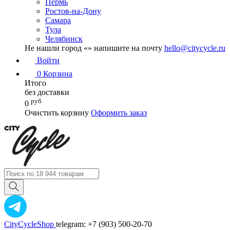
Пермь
Ростов-на-Дону
Самара
Тула
Челябинск
Не нашли город «
» напишите на почту
hello@citycycle.ru
Войти
0
Корзина
Итого
без доставки
руб
0
Очистить корзину
Оформить заказ
CityCycleShop
telegram: +7 (903) 500-20-70