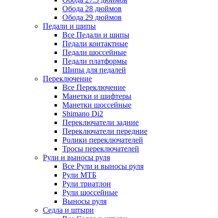
Обода 28 дюймов
Обода 29 дюймов
Педали и шипы
Все Педали и шипы
Педали контактные
Педали шоссейные
Педали платформы
Шипы для педалей
Переключение
Все Переключение
Манетки и шифтеры
Манетки шоссейные
Shimano Di2
Переключатели задние
Переключатели передние
Ролики переключателей
Тросы переключателей
Рули и выносы руля
Все Рули и выносы руля
Рули МТБ
Рули триатлон
Рули шоссейные
Выносы руля
Седла и штыри