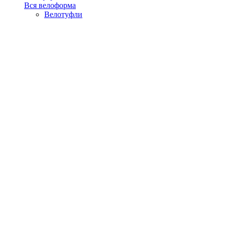
Вся велоформа
Велотуфли