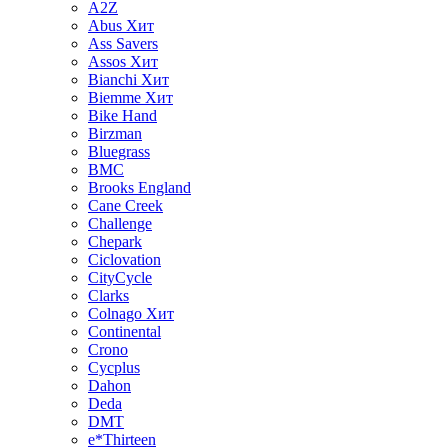
A2Z
Abus
Хит
Ass Savers
Assos
Хит
Bianchi
Хит
Biemme
Хит
Bike Hand
Birzman
Bluegrass
BMC
Brooks England
Cane Creek
Challenge
Chepark
Ciclovation
CityCycle
Clarks
Colnago
Хит
Continental
Crono
Cycplus
Dahon
Deda
DMT
e*Thirteen