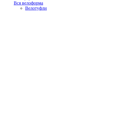
Вся велоформа
Велотуфли