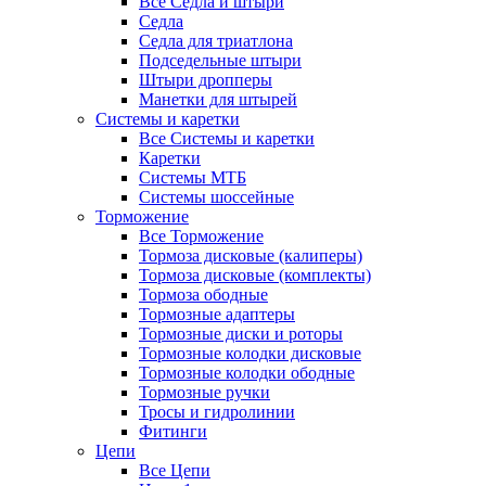
Все Седла и штыри
Седла
Седла для триатлона
Подседельные штыри
Штыри дропперы
Манетки для штырей
Системы и каретки
Все Системы и каретки
Каретки
Системы МТБ
Системы шоссейные
Торможение
Все Торможение
Тормоза дисковые (калиперы)
Тормоза дисковые (комплекты)
Тормоза ободные
Тормозные адаптеры
Тормозные диски и роторы
Тормозные колодки дисковые
Тормозные колодки ободные
Тормозные ручки
Тросы и гидролинии
Фитинги
Цепи
Все Цепи