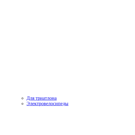
Для триатлона
Электровелосипеды