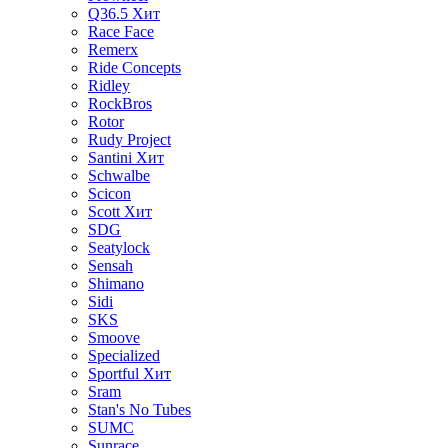
Q36.5
Хит
Race Face
Remerx
Ride Concepts
Ridley
RockBros
Rotor
Rudy Project
Santini
Хит
Schwalbe
Scicon
Scott
Хит
SDG
Seatylock
Sensah
Shimano
Sidi
SKS
Smoove
Specialized
Sportful
Хит
Sram
Stan's No Tubes
SUMC
Sunrace