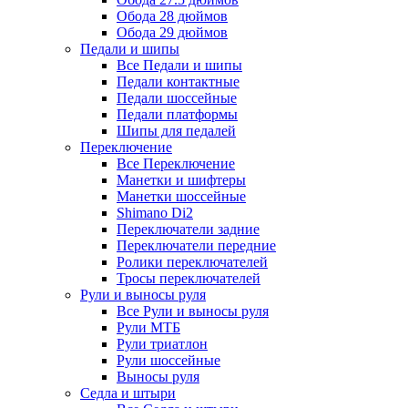
Обода 28 дюймов
Обода 29 дюймов
Педали и шипы
Все Педали и шипы
Педали контактные
Педали шоссейные
Педали платформы
Шипы для педалей
Переключение
Все Переключение
Манетки и шифтеры
Манетки шоссейные
Shimano Di2
Переключатели задние
Переключатели передние
Ролики переключателей
Тросы переключателей
Рули и выносы руля
Все Рули и выносы руля
Рули МТБ
Рули триатлон
Рули шоссейные
Выносы руля
Седла и штыри