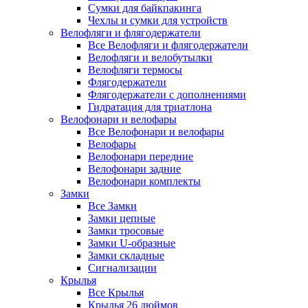
Сумки для байкпакинга
Чехлы и сумки для устройств
Велофляги и флягодержатели
Все Велофляги и флягодержатели
Велофляги и велобутылки
Велофляги термосы
Флягодержатели
Флягодержатели с дополнениями
Гидратация для триатлона
Велофонари и велофары
Все Велофонари и велофары
Велофары
Велофонари передние
Велофонари задние
Велофонари комплекты
Замки
Все Замки
Замки цепные
Замки тросовые
Замки U-образные
Замки складные
Сигнализации
Крылья
Все Крылья
Крылья 26 дюймов