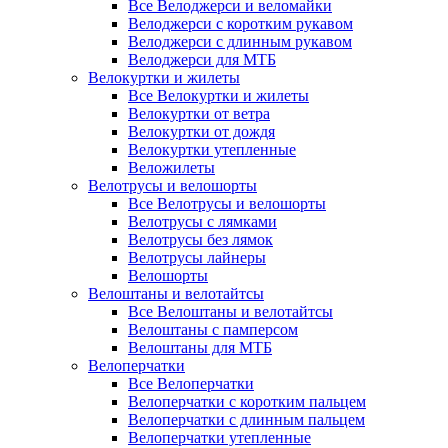
Все Велоджерси и веломайки
Велоджерси с коротким рукавом
Велоджерси с длинным рукавом
Велоджерси для МТБ
Велокуртки и жилеты
Все Велокуртки и жилеты
Велокуртки от ветра
Велокуртки от дождя
Велокуртки утепленные
Веложилеты
Велотрусы и велошорты
Все Велотрусы и велошорты
Велотрусы с лямками
Велотрусы без лямок
Велотрусы лайнеры
Велошорты
Велоштаны и велотайтсы
Все Велоштаны и велотайтсы
Велоштаны с памперсом
Велоштаны для МТБ
Велоперчатки
Все Велоперчатки
Велоперчатки с коротким пальцем
Велоперчатки с длинным пальцем
Велоперчатки утепленные