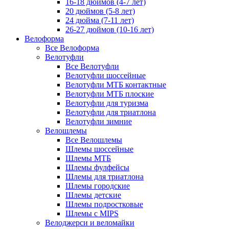
16-18 дюймов (4-7 лет)
20 дюймов (5-8 лет)
24 дюйма (7-11 лет)
26-27 дюймов (10-16 лет)
Велоформа
Все Велоформа
Велотуфли
Все Велотуфли
Велотуфли шоссейные
Велотуфли МТБ контактные
Велотуфли МТБ плоские
Велотуфли для туризма
Велотуфли для триатлона
Велотуфли зимние
Велошлемы
Все Велошлемы
Шлемы шоссейные
Шлемы МТБ
Шлемы фулфейсы
Шлемы для триатлона
Шлемы городские
Шлемы детские
Шлемы подростковые
Шлемы с MIPS
Велоджерси и веломайки