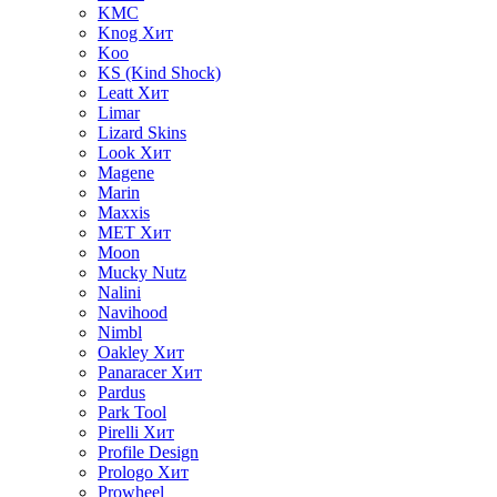
KMC
Knog
Хит
Koo
KS (Kind Shock)
Leatt
Хит
Limar
Lizard Skins
Look
Хит
Magene
Marin
Maxxis
MET
Хит
Moon
Mucky Nutz
Nalini
Navihood
Nimbl
Oakley
Хит
Panaracer
Хит
Pardus
Park Tool
Pirelli
Хит
Profile Design
Prologo
Хит
Prowheel