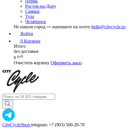
Пермь
Ростов-на-Дону
Самара
Тула
Челябинск
Не нашли город «
» напишите на почту
hello@citycycle.ru
Войти
0
Корзина
Итого
без доставки
руб
0
Очистить корзину
Оформить заказ
CityCycleShop
telegram: +7 (903) 500-20-70