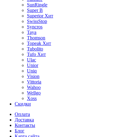
SunRingle
Super B
Superior
Хит
SwissStop
Syncros
Taya
Thomson
Topeak
Хит
Tubolito
Tufo
Хит
Ulac
Unior
Uniq
Vision
Vittoria
Wahoo
Wellgo
Xoss
Скидки
Оплата
Доставка
Контакты
Блог
Карта сайта