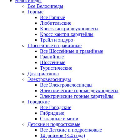
Велосипеды
Все Велосипеды
Горные
Все Горные
Любительские
Кросс-кантри двухподвесы
Кросс-кантри хардтейлы
Трейл и эндуро
Шоссейные и гравийные
Все Шоссейные и гравийные
Гравийные
Шоссейные
Туристические
Для триатлона
Электровелосипеды
Все Электровелосипеды
Электрические горные двухподвесы
Электрические горные хардтейлы
Городские
Все Городские
Гибридные
Складные и мини
Детские и подростковые
Все Детские и подростковые
14 дюймов (3-4 года)