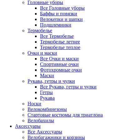
Головные уборы
Все Головные уборы
Баффы и повязки
Велокепки и шапки
Подшлемники
Термобелье
Все Термобелье
Термобелье летнее
Термобелье теплое
Очки и маски
Все Очки и маски
Спортивные очки
Фотохромные очки
Маски
Рукава, гетры и чулки
Все Рукава, гетры и чулки
Гетры
Рукава
Носки
Велокомбинезоны
Стартовые костюмы для триатлона
Велобахилы
Аксессуары
Все Аксессуары
Велобагажники и корзины