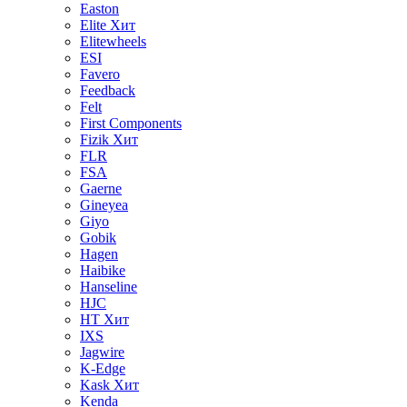
Easton
Elite
Хит
Elitewheels
ESI
Favero
Feedback
Felt
First Components
Fizik
Хит
FLR
FSA
Gaerne
Gineyea
Giyo
Gobik
Hagen
Haibike
Hanseline
HJC
HT
Хит
IXS
Jagwire
K-Edge
Kask
Хит
Kenda