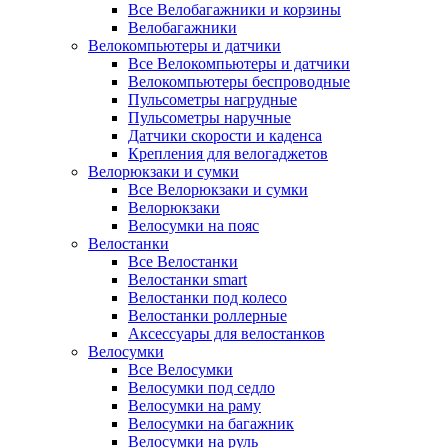
Все Велобагажники и корзины
Велобагажники
Велокомпьютеры и датчики
Все Велокомпьютеры и датчики
Велокомпьютеры беспроводные
Пульсометры нагрудные
Пульсометры наручные
Датчики скорости и каденса
Крепления для велогаджетов
Велорюкзаки и сумки
Все Велорюкзаки и сумки
Велорюкзаки
Велосумки на пояс
Велостанки
Все Велостанки
Велостанки smart
Велостанки под колесо
Велостанки роллерные
Аксессуары для велостанков
Велосумки
Все Велосумки
Велосумки под седло
Велосумки на раму
Велосумки на багажник
Велосумки на руль