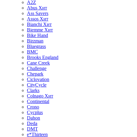
A2Z
Abus
Хит
Ass Savers
Assos
Хит
Bianchi
Хит
Biemme
Хит
Bike Hand
Birzman
Bluegrass
BMC
Brooks England
Cane Creek
Challenge
Chepark
Ciclovation
CityCycle
Clarks
Colnago
Хит
Continental
Crono
Cycplus
Dahon
Deda
DMT
e*Thirteen