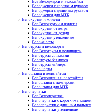
Все Велоджерси и веломайки
Велоджерси с коротким рукавом
Велоджерси с длинным рукавом
Велоджерси для МТБ
Велокуртки и жилеты
Все Велокуртки и жилеты
Велокуртки от ветра
Велокуртки от дождя
Велокуртки утепленные
Веложилеты
Велотрусы и велошорты
Все Велотрусы и велошорты
Велотрусы с лямками
Велотрусы без лямок
Велотрусы лайнеры
Велошорты
Велоштаны и велотайтсы
Все Велоштаны и велотайтсы
Велоштаны с памперсом
Велоштаны для МТБ
Велоперчатки
Все Велоперчатки
Велоперчатки с коротким пальцем
Велоперчатки с длинным пальцем
Велоперчатки утепленные