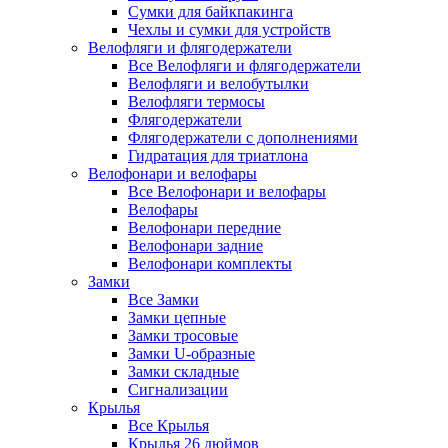
Сумки для байкпакинга
Чехлы и сумки для устройств
Велофляги и флягодержатели
Все Велофляги и флягодержатели
Велофляги и велобутылки
Велофляги термосы
Флягодержатели
Флягодержатели с дополнениями
Гидратация для триатлона
Велофонари и велофары
Все Велофонари и велофары
Велофары
Велофонари передние
Велофонари задние
Велофонари комплекты
Замки
Все Замки
Замки цепные
Замки тросовые
Замки U-образные
Замки складные
Сигнализации
Крылья
Все Крылья
Крылья 26 дюймов