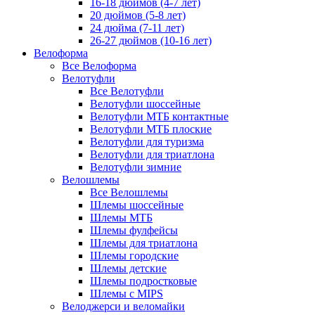
16-18 дюймов (4-7 лет)
20 дюймов (5-8 лет)
24 дюйма (7-11 лет)
26-27 дюймов (10-16 лет)
Велоформа
Все Велоформа
Велотуфли
Все Велотуфли
Велотуфли шоссейные
Велотуфли МТБ контактные
Велотуфли МТБ плоские
Велотуфли для туризма
Велотуфли для триатлона
Велотуфли зимние
Велошлемы
Все Велошлемы
Шлемы шоссейные
Шлемы МТБ
Шлемы фулфейсы
Шлемы для триатлона
Шлемы городские
Шлемы детские
Шлемы подростковые
Шлемы с MIPS
Велоджерси и веломайки