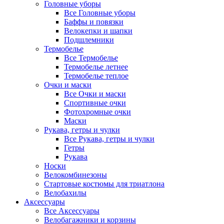
Головные уборы
Все Головные уборы
Баффы и повязки
Велокепки и шапки
Подшлемники
Термобелье
Все Термобелье
Термобелье летнее
Термобелье теплое
Очки и маски
Все Очки и маски
Спортивные очки
Фотохромные очки
Маски
Рукава, гетры и чулки
Все Рукава, гетры и чулки
Гетры
Рукава
Носки
Велокомбинезоны
Стартовые костюмы для триатлона
Велобахилы
Аксессуары
Все Аксессуары
Велобагажники и корзины