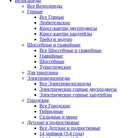
Велосипеды
Все Велосипеды
Горные
Все Горные
Любительские
Кросс-кантри двухподвесы
Кросс-кантри хардтейлы
Трейл и эндуро
Шоссейные и гравийные
Все Шоссейные и гравийные
Гравийные
Шоссейные
Туристические
Для триатлона
Электровелосипеды
Все Электровелосипеды
Электрические горные двухподвесы
Электрические горные хардтейлы
Городские
Все Городские
Гибридные
Складные и мини
Детские и подростковые
Все Детские и подростковые
14 дюймов (3-4 года)