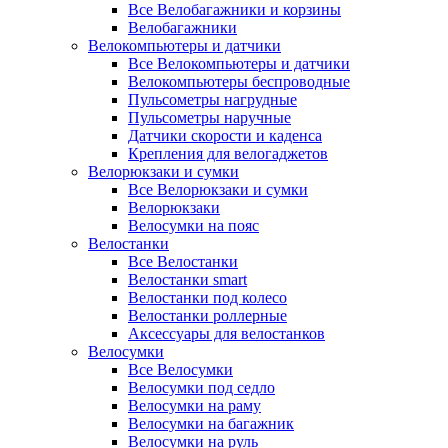
Все Велобагажники и корзины
Велобагажники
Велокомпьютеры и датчики
Все Велокомпьютеры и датчики
Велокомпьютеры беспроводные
Пульсометры нагрудные
Пульсометры наручные
Датчики скорости и каденса
Крепления для велогаджетов
Велорюкзаки и сумки
Все Велорюкзаки и сумки
Велорюкзаки
Велосумки на пояс
Велостанки
Все Велостанки
Велостанки smart
Велостанки под колесо
Велостанки роллерные
Аксессуары для велостанков
Велосумки
Все Велосумки
Велосумки под седло
Велосумки на раму
Велосумки на багажник
Велосумки на руль