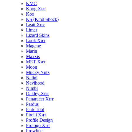
KMC
Knog
Хит
Koo
KS (Kind Shock)
Leatt
Хит
Limar
Lizard Skins
Look
Хит
Magene
Marin
Maxxis
MET
Хит
Moon
Mucky Nutz
Nalini
Navihood
Nimbl
Oakley
Хит
Panaracer
Хит
Pardus
Park Tool
Pirelli
Хит
Profile Design
Prologo
Хит
Prowheel