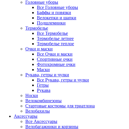
Головные уборы
Все Головные уборы
Баффы и повязки
Велокепки и шапки
Подшлемники
Термобелье
Все Термобелье
Термобелье летнее
Термобелье теплое
Очки и маски
Все Очки и маски
Спортивные очки
Фотохромные очки
Маски
Рукава, гетры и чулки
Все Рукава, гетры и чулки
Гетры
Рукава
Носки
Велокомбинезоны
Стартовые костюмы для триатлона
Велобахилы
Аксессуары
Все Аксессуары
Велобагажники и корзины