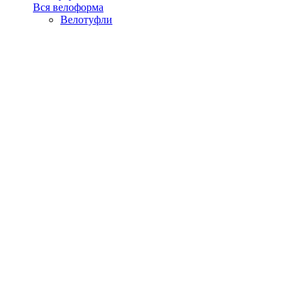
Вся велоформа
Велотуфли