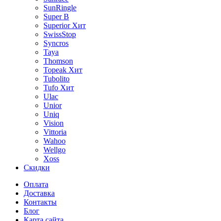
SunRingle
Super B
Superior
Хит
SwissStop
Syncros
Taya
Thomson
Topeak
Хит
Tubolito
Tufo
Хит
Ulac
Unior
Uniq
Vision
Vittoria
Wahoo
Wellgo
Xoss
Скидки
Оплата
Доставка
Контакты
Блог
Карта сайта