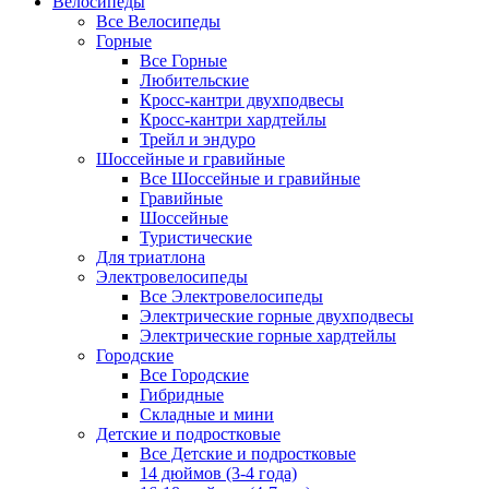
Велосипеды
Все Велосипеды
Горные
Все Горные
Любительские
Кросс-кантри двухподвесы
Кросс-кантри хардтейлы
Трейл и эндуро
Шоссейные и гравийные
Все Шоссейные и гравийные
Гравийные
Шоссейные
Туристические
Для триатлона
Электровелосипеды
Все Электровелосипеды
Электрические горные двухподвесы
Электрические горные хардтейлы
Городские
Все Городские
Гибридные
Складные и мини
Детские и подростковые
Все Детские и подростковые
14 дюймов (3-4 года)