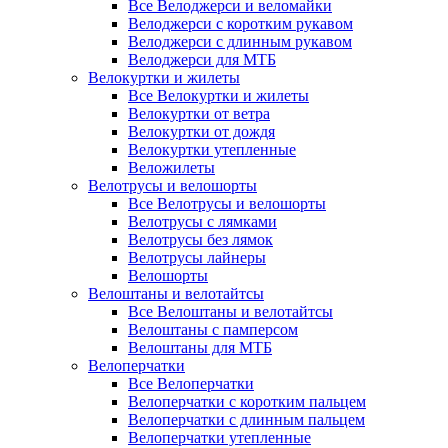
Все Велоджерси и веломайки
Велоджерси с коротким рукавом
Велоджерси с длинным рукавом
Велоджерси для МТБ
Велокуртки и жилеты
Все Велокуртки и жилеты
Велокуртки от ветра
Велокуртки от дождя
Велокуртки утепленные
Веложилеты
Велотрусы и велошорты
Все Велотрусы и велошорты
Велотрусы с лямками
Велотрусы без лямок
Велотрусы лайнеры
Велошорты
Велоштаны и велотайтсы
Все Велоштаны и велотайтсы
Велоштаны с памперсом
Велоштаны для МТБ
Велоперчатки
Все Велоперчатки
Велоперчатки с коротким пальцем
Велоперчатки с длинным пальцем
Велоперчатки утепленные