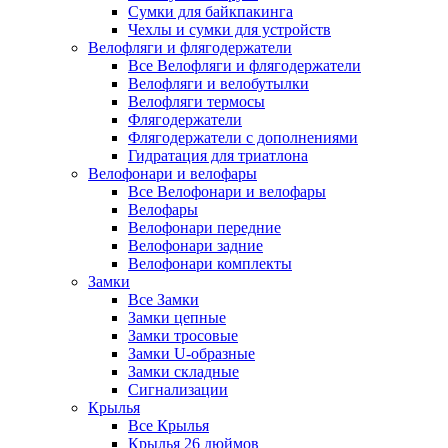
Сумки для байкпакинга
Чехлы и сумки для устройств
Велофляги и флягодержатели
Все Велофляги и флягодержатели
Велофляги и велобутылки
Велофляги термосы
Флягодержатели
Флягодержатели с дополнениями
Гидратация для триатлона
Велофонари и велофары
Все Велофонари и велофары
Велофары
Велофонари передние
Велофонари задние
Велофонари комплекты
Замки
Все Замки
Замки цепные
Замки тросовые
Замки U-образные
Замки складные
Сигнализации
Крылья
Все Крылья
Крылья 26 дюймов