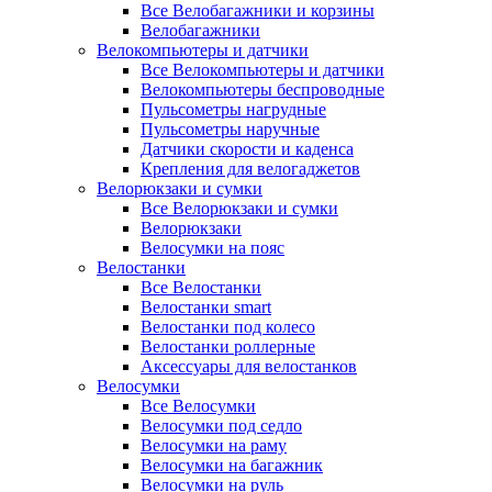
Все Велобагажники и корзины
Велобагажники
Велокомпьютеры и датчики
Все Велокомпьютеры и датчики
Велокомпьютеры беспроводные
Пульсометры нагрудные
Пульсометры наручные
Датчики скорости и каденса
Крепления для велогаджетов
Велорюкзаки и сумки
Все Велорюкзаки и сумки
Велорюкзаки
Велосумки на пояс
Велостанки
Все Велостанки
Велостанки smart
Велостанки под колесо
Велостанки роллерные
Аксессуары для велостанков
Велосумки
Все Велосумки
Велосумки под седло
Велосумки на раму
Велосумки на багажник
Велосумки на руль