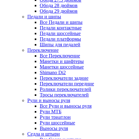
Обода 28 дюймов
Обода 29 дюймов
Педали и шипы
Все Педали и шипы
Педали контактные
Педали шоссейные
Педали платформы
Шипы для педалей
Переключение
Все Переключение
Манетки и шифтеры
Манетки шоссейные
Shimano Di2
Переключатели задние
Переключатели передние
Ролики переключателей
Тросы переключателей
Рули и выносы руля
Все Рули и выносы руля
Рули МТБ
Рули триатлон
Рули шоссейные
Выносы руля
Седла и штыри