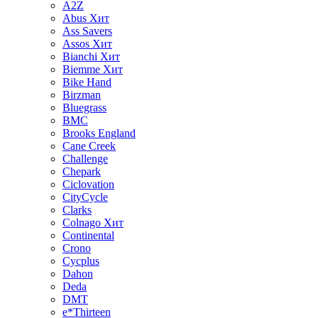
A2Z
Abus
Хит
Ass Savers
Assos
Хит
Bianchi
Хит
Biemme
Хит
Bike Hand
Birzman
Bluegrass
BMC
Brooks England
Cane Creek
Challenge
Chepark
Ciclovation
CityCycle
Clarks
Colnago
Хит
Continental
Crono
Cycplus
Dahon
Deda
DMT
e*Thirteen