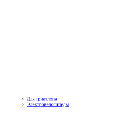
Для триатлона
Электровелосипеды