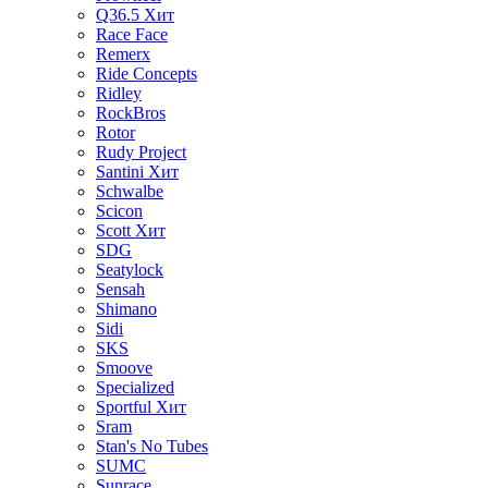
Q36.5
Хит
Race Face
Remerx
Ride Concepts
Ridley
RockBros
Rotor
Rudy Project
Santini
Хит
Schwalbe
Scicon
Scott
Хит
SDG
Seatylock
Sensah
Shimano
Sidi
SKS
Smoove
Specialized
Sportful
Хит
Sram
Stan's No Tubes
SUMC
Sunrace