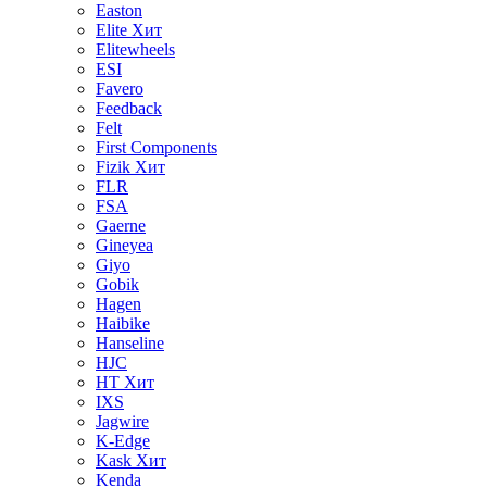
Easton
Elite
Хит
Elitewheels
ESI
Favero
Feedback
Felt
First Components
Fizik
Хит
FLR
FSA
Gaerne
Gineyea
Giyo
Gobik
Hagen
Haibike
Hanseline
HJC
HT
Хит
IXS
Jagwire
K-Edge
Kask
Хит
Kenda