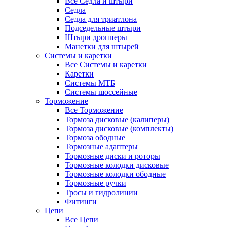
Все Седла и штыри
Седла
Седла для триатлона
Подседельные штыри
Штыри дропперы
Манетки для штырей
Системы и каретки
Все Системы и каретки
Каретки
Системы МТБ
Системы шоссейные
Торможение
Все Торможение
Тормоза дисковые (калиперы)
Тормоза дисковые (комплекты)
Тормоза ободные
Тормозные адаптеры
Тормозные диски и роторы
Тормозные колодки дисковые
Тормозные колодки ободные
Тормозные ручки
Тросы и гидролинии
Фитинги
Цепи
Все Цепи