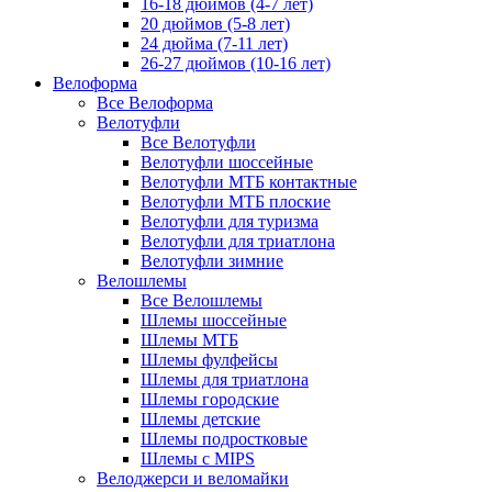
16-18 дюймов (4-7 лет)
20 дюймов (5-8 лет)
24 дюйма (7-11 лет)
26-27 дюймов (10-16 лет)
Велоформа
Все Велоформа
Велотуфли
Все Велотуфли
Велотуфли шоссейные
Велотуфли МТБ контактные
Велотуфли МТБ плоские
Велотуфли для туризма
Велотуфли для триатлона
Велотуфли зимние
Велошлемы
Все Велошлемы
Шлемы шоссейные
Шлемы МТБ
Шлемы фулфейсы
Шлемы для триатлона
Шлемы городские
Шлемы детские
Шлемы подростковые
Шлемы с MIPS
Велоджерси и веломайки