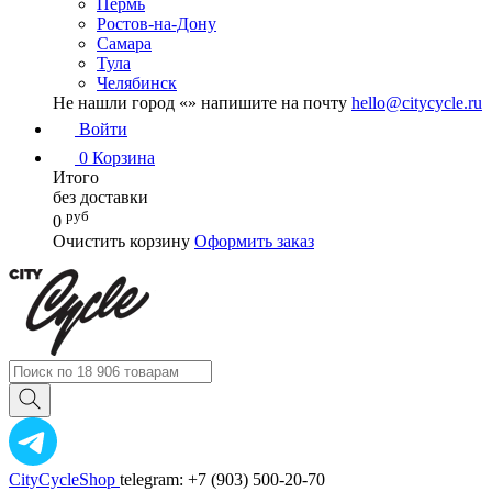
Пермь
Ростов-на-Дону
Самара
Тула
Челябинск
Не нашли город «
» напишите на почту
hello@citycycle.ru
Войти
0
Корзина
Итого
без доставки
руб
0
Очистить корзину
Оформить заказ
CityCycleShop
telegram: +7 (903) 500-20-70