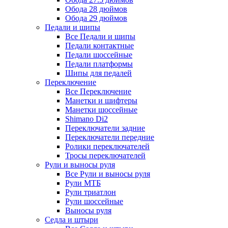
Обода 28 дюймов
Обода 29 дюймов
Педали и шипы
Все Педали и шипы
Педали контактные
Педали шоссейные
Педали платформы
Шипы для педалей
Переключение
Все Переключение
Манетки и шифтеры
Манетки шоссейные
Shimano Di2
Переключатели задние
Переключатели передние
Ролики переключателей
Тросы переключателей
Рули и выносы руля
Все Рули и выносы руля
Рули МТБ
Рули триатлон
Рули шоссейные
Выносы руля
Седла и штыри