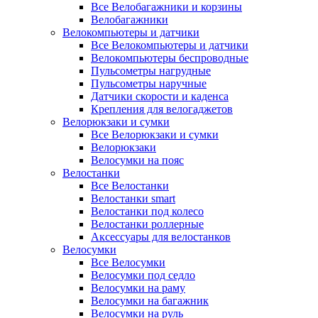
Все Велобагажники и корзины
Велобагажники
Велокомпьютеры и датчики
Все Велокомпьютеры и датчики
Велокомпьютеры беспроводные
Пульсометры нагрудные
Пульсометры наручные
Датчики скорости и каденса
Крепления для велогаджетов
Велорюкзаки и сумки
Все Велорюкзаки и сумки
Велорюкзаки
Велосумки на пояс
Велостанки
Все Велостанки
Велостанки smart
Велостанки под колесо
Велостанки роллерные
Аксессуары для велостанков
Велосумки
Все Велосумки
Велосумки под седло
Велосумки на раму
Велосумки на багажник
Велосумки на руль