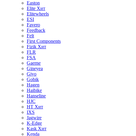
Easton
Elite
Хит
Elitewheels
ESI
Favero
Feedback
Felt
First Components
Fizik
Хит
FLR
FSA
Gaerne
Gineyea
Giyo
Gobik
Hagen
Haibike
Hanseline
HJC
HT
Хит
IXS
Jagwire
K-Edge
Kask
Хит
Kenda