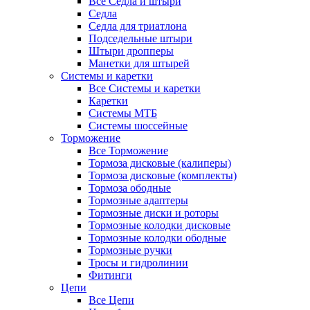
Все Седла и штыри
Седла
Седла для триатлона
Подседельные штыри
Штыри дропперы
Манетки для штырей
Системы и каретки
Все Системы и каретки
Каретки
Системы МТБ
Системы шоссейные
Торможение
Все Торможение
Тормоза дисковые (калиперы)
Тормоза дисковые (комплекты)
Тормоза ободные
Тормозные адаптеры
Тормозные диски и роторы
Тормозные колодки дисковые
Тормозные колодки ободные
Тормозные ручки
Тросы и гидролинии
Фитинги
Цепи
Все Цепи