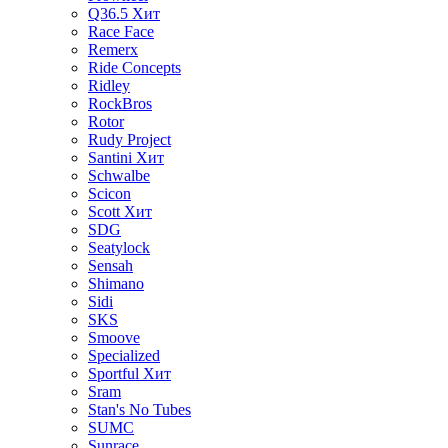
Q36.5
Хит
Race Face
Remerx
Ride Concepts
Ridley
RockBros
Rotor
Rudy Project
Santini
Хит
Schwalbe
Scicon
Scott
Хит
SDG
Seatylock
Sensah
Shimano
Sidi
SKS
Smoove
Specialized
Sportful
Хит
Sram
Stan's No Tubes
SUMC
Sunrace