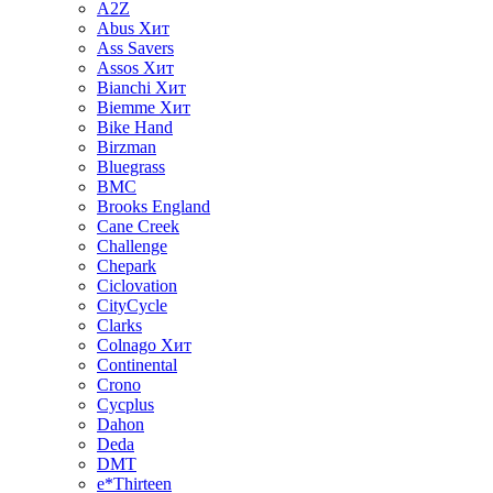
A2Z
Abus
Хит
Ass Savers
Assos
Хит
Bianchi
Хит
Biemme
Хит
Bike Hand
Birzman
Bluegrass
BMC
Brooks England
Cane Creek
Challenge
Chepark
Ciclovation
CityCycle
Clarks
Colnago
Хит
Continental
Crono
Cycplus
Dahon
Deda
DMT
e*Thirteen