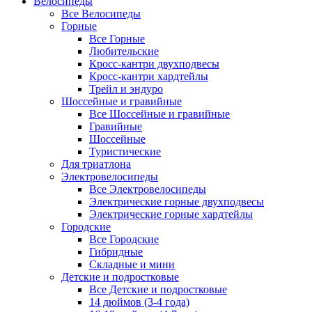
Велосипеды
Все Велосипеды
Горные
Все Горные
Любительские
Кросс-кантри двухподвесы
Кросс-кантри хардтейлы
Трейл и эндуро
Шоссейные и гравийные
Все Шоссейные и гравийные
Гравийные
Шоссейные
Туристические
Для триатлона
Электровелосипеды
Все Электровелосипеды
Электрические горные двухподвесы
Электрические горные хардтейлы
Городские
Все Городские
Гибридные
Складные и мини
Детские и подростковые
Все Детские и подростковые
14 дюймов (3-4 года)