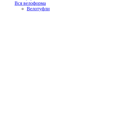
Вся велоформа
Велотуфли