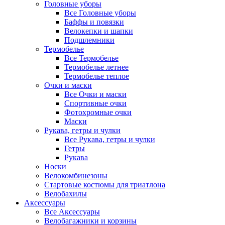
Головные уборы
Все Головные уборы
Баффы и повязки
Велокепки и шапки
Подшлемники
Термобелье
Все Термобелье
Термобелье летнее
Термобелье теплое
Очки и маски
Все Очки и маски
Спортивные очки
Фотохромные очки
Маски
Рукава, гетры и чулки
Все Рукава, гетры и чулки
Гетры
Рукава
Носки
Велокомбинезоны
Стартовые костюмы для триатлона
Велобахилы
Аксессуары
Все Аксессуары
Велобагажники и корзины