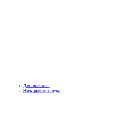
Для триатлона
Электровелосипеды