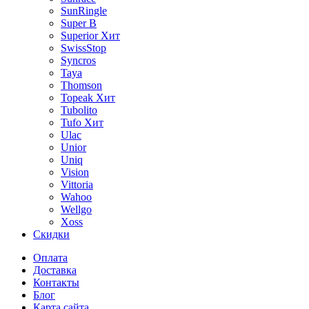
SunRingle
Super B
Superior
Хит
SwissStop
Syncros
Taya
Thomson
Topeak
Хит
Tubolito
Tufo
Хит
Ulac
Unior
Uniq
Vision
Vittoria
Wahoo
Wellgo
Xoss
Скидки
Оплата
Доставка
Контакты
Блог
Карта сайта