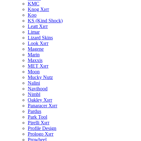
KMC
Knog
Хит
Koo
KS (Kind Shock)
Leatt
Хит
Limar
Lizard Skins
Look
Хит
Magene
Marin
Maxxis
MET
Хит
Moon
Mucky Nutz
Nalini
Navihood
Nimbl
Oakley
Хит
Panaracer
Хит
Pardus
Park Tool
Pirelli
Хит
Profile Design
Prologo
Хит
Prowheel