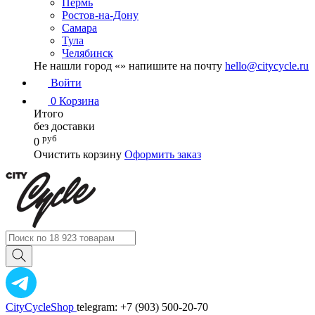
Пермь
Ростов-на-Дону
Самара
Тула
Челябинск
Не нашли город «
» напишите на почту
hello@citycycle.ru
Войти
0
Корзина
Итого
без доставки
руб
0
Очистить корзину
Оформить заказ
CityCycleShop
telegram: +7 (903) 500-20-70