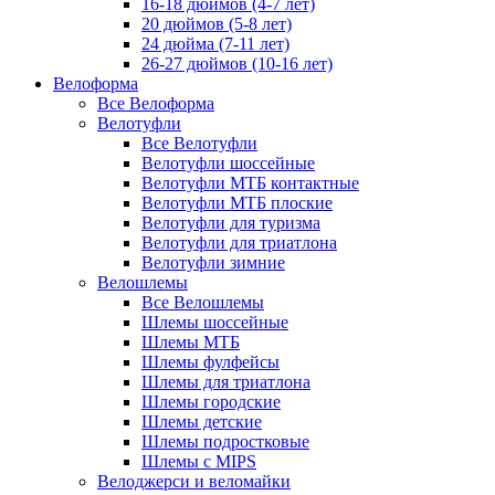
16-18 дюймов (4-7 лет)
20 дюймов (5-8 лет)
24 дюйма (7-11 лет)
26-27 дюймов (10-16 лет)
Велоформа
Все Велоформа
Велотуфли
Все Велотуфли
Велотуфли шоссейные
Велотуфли МТБ контактные
Велотуфли МТБ плоские
Велотуфли для туризма
Велотуфли для триатлона
Велотуфли зимние
Велошлемы
Все Велошлемы
Шлемы шоссейные
Шлемы МТБ
Шлемы фулфейсы
Шлемы для триатлона
Шлемы городские
Шлемы детские
Шлемы подростковые
Шлемы с MIPS
Велоджерси и веломайки