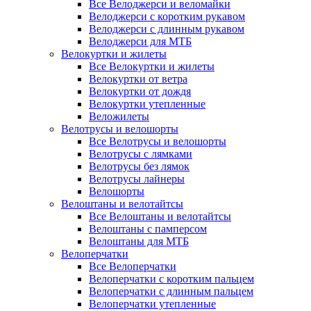
Все Велоджерси и веломайки
Велоджерси с коротким рукавом
Велоджерси с длинным рукавом
Велоджерси для МТБ
Велокуртки и жилеты
Все Велокуртки и жилеты
Велокуртки от ветра
Велокуртки от дождя
Велокуртки утепленные
Веложилеты
Велотрусы и велошорты
Все Велотрусы и велошорты
Велотрусы с лямками
Велотрусы без лямок
Велотрусы лайнеры
Велошорты
Велоштаны и велотайтсы
Все Велоштаны и велотайтсы
Велоштаны с памперсом
Велоштаны для МТБ
Велоперчатки
Все Велоперчатки
Велоперчатки с коротким пальцем
Велоперчатки с длинным пальцем
Велоперчатки утепленные