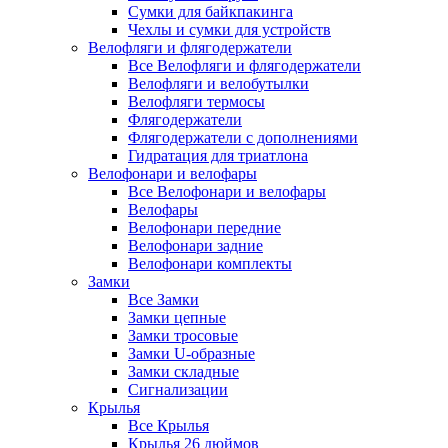
Сумки для байкпакинга
Чехлы и сумки для устройств
Велофляги и флягодержатели
Все Велофляги и флягодержатели
Велофляги и велобутылки
Велофляги термосы
Флягодержатели
Флягодержатели с дополнениями
Гидратация для триатлона
Велофонари и велофары
Все Велофонари и велофары
Велофары
Велофонари передние
Велофонари задние
Велофонари комплекты
Замки
Все Замки
Замки цепные
Замки тросовые
Замки U-образные
Замки складные
Сигнализации
Крылья
Все Крылья
Крылья 26 дюймов