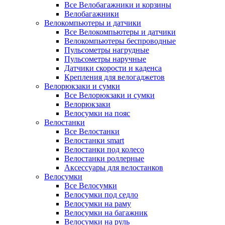
Все Велобагажники и корзины
Велобагажники
Велокомпьютеры и датчики
Все Велокомпьютеры и датчики
Велокомпьютеры беспроводные
Пульсометры нагрудные
Пульсометры наручные
Датчики скорости и каденса
Крепления для велогаджетов
Велорюкзаки и сумки
Все Велорюкзаки и сумки
Велорюкзаки
Велосумки на пояс
Велостанки
Все Велостанки
Велостанки smart
Велостанки под колесо
Велостанки роллерные
Аксессуары для велостанков
Велосумки
Все Велосумки
Велосумки под седло
Велосумки на раму
Велосумки на багажник
Велосумки на руль