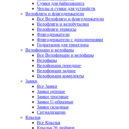
Сумки для байкпакинга
Чехлы и сумки для устройств
Велофляги и флягодержатели
Все Велофляги и флягодержатели
Велофляги и велобутылки
Велофляги термосы
Флягодержатели
Флягодержатели с дополнениями
Гидратация для триатлона
Велофонари и велофары
Все Велофонари и велофары
Велофары
Велофонари передние
Велофонари задние
Велофонари комплекты
Замки
Все Замки
Замки цепные
Замки тросовые
Замки U-образные
Замки складные
Сигнализации
Крылья
Все Крылья
Крылья 26 дюймов