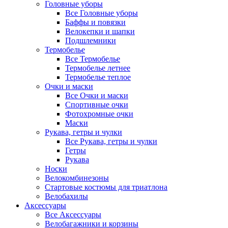
Головные уборы
Все Головные уборы
Баффы и повязки
Велокепки и шапки
Подшлемники
Термобелье
Все Термобелье
Термобелье летнее
Термобелье теплое
Очки и маски
Все Очки и маски
Спортивные очки
Фотохромные очки
Маски
Рукава, гетры и чулки
Все Рукава, гетры и чулки
Гетры
Рукава
Носки
Велокомбинезоны
Стартовые костюмы для триатлона
Велобахилы
Аксессуары
Все Аксессуары
Велобагажники и корзины