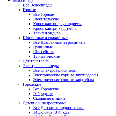
Велосипеды
Все Велосипеды
Горные
Все Горные
Любительские
Кросс-кантри двухподвесы
Кросс-кантри хардтейлы
Трейл и эндуро
Шоссейные и гравийные
Все Шоссейные и гравийные
Гравийные
Шоссейные
Туристические
Для триатлона
Электровелосипеды
Все Электровелосипеды
Электрические горные двухподвесы
Электрические горные хардтейлы
Городские
Все Городские
Гибридные
Складные и мини
Детские и подростковые
Все Детские и подростковые
14 дюймов (3-4 года)