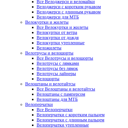
Все Велоджерси и веломайки
Велоджерси с коротким рукавом
Велоджерси с длинным рукавом
Велоджерси для МТБ
Велокуртки и жилеты
Все Велокуртки и жилеты
Велокуртки от ветра
Велокуртки от дождя
Велокуртки утепленные
Веложилеты
Велотрусы и велошорты
Все Велотрусы и велошорты
Велотрусы с лямками
Велотрусы без лямок
Велотрусы лайнеры
Велошорты
Велоштаны и велотайтсы
Все Велоштаны и велотайтсы
Велоштаны с памперсом
Велоштаны для МТБ
Велоперчатки
Все Велоперчатки
Велоперчатки с коротким пальцем
Велоперчатки с длинным пальцем
Велоперчатки утепленные