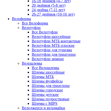
16-18 дюймов (4-7 лет)
20 дюймов (5-8 лет)
24 дюйма (7-11 лет)
26-27 дюймов (10-16 лет)
Велоформа
Все Велоформа
Велотуфли
Все Велотуфли
Велотуфли шоссейные
Велотуфли МТБ контактные
Велотуфли МТБ плоские
Велотуфли для туризма
Велотуфли для триатлона
Велотуфли зимние
Велошлемы
Все Велошлемы
Шлемы шоссейные
Шлемы МТБ
Шлемы фулфейсы
Шлемы для триатлона
Шлемы городские
Шлемы детские
Шлемы подростковые
Шлемы с MIPS
Велоджерси и веломайки