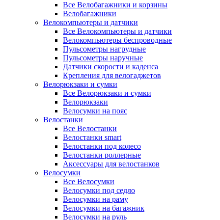
Все Велобагажники и корзины
Велобагажники
Велокомпьютеры и датчики
Все Велокомпьютеры и датчики
Велокомпьютеры беспроводные
Пульсометры нагрудные
Пульсометры наручные
Датчики скорости и каденса
Крепления для велогаджетов
Велорюкзаки и сумки
Все Велорюкзаки и сумки
Велорюкзаки
Велосумки на пояс
Велостанки
Все Велостанки
Велостанки smart
Велостанки под колесо
Велостанки роллерные
Аксессуары для велостанков
Велосумки
Все Велосумки
Велосумки под седло
Велосумки на раму
Велосумки на багажник
Велосумки на руль