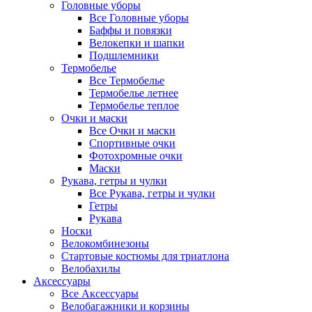
Головные уборы
Все Головные уборы
Баффы и повязки
Велокепки и шапки
Подшлемники
Термобелье
Все Термобелье
Термобелье летнее
Термобелье теплое
Очки и маски
Все Очки и маски
Спортивные очки
Фотохромные очки
Маски
Рукава, гетры и чулки
Все Рукава, гетры и чулки
Гетры
Рукава
Носки
Велокомбинезоны
Стартовые костюмы для триатлона
Велобахилы
Аксессуары
Все Аксессуары
Велобагажники и корзины