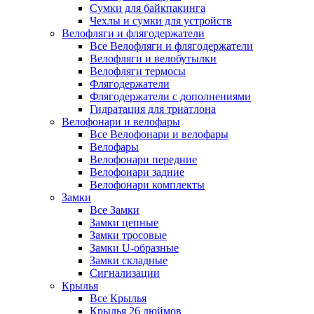
Сумки для байкпакинга
Чехлы и сумки для устройств
Велофляги и флягодержатели
Все Велофляги и флягодержатели
Велофляги и велобутылки
Велофляги термосы
Флягодержатели
Флягодержатели с дополнениями
Гидратация для триатлона
Велофонари и велофары
Все Велофонари и велофары
Велофары
Велофонари передние
Велофонари задние
Велофонари комплекты
Замки
Все Замки
Замки цепные
Замки тросовые
Замки U-образные
Замки складные
Сигнализации
Крылья
Все Крылья
Крылья 26 дюймов