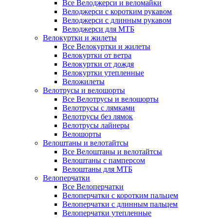
Все Велоджерси и веломайки
Велоджерси с коротким рукавом
Велоджерси с длинным рукавом
Велоджерси для МТБ
Велокуртки и жилеты
Все Велокуртки и жилеты
Велокуртки от ветра
Велокуртки от дождя
Велокуртки утепленные
Веложилеты
Велотрусы и велошорты
Все Велотрусы и велошорты
Велотрусы с лямками
Велотрусы без лямок
Велотрусы лайнеры
Велошорты
Велоштаны и велотайтсы
Все Велоштаны и велотайтсы
Велоштаны с памперсом
Велоштаны для МТБ
Велоперчатки
Все Велоперчатки
Велоперчатки с коротким пальцем
Велоперчатки с длинным пальцем
Велоперчатки утепленные