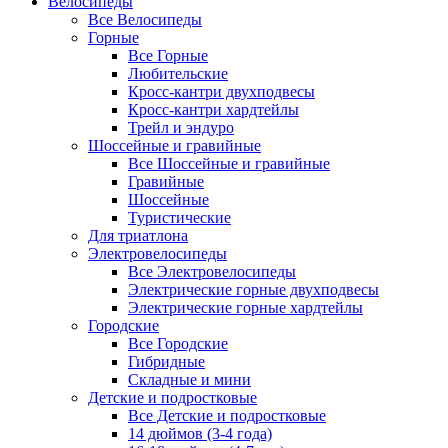
Велосипеды
Все Велосипеды
Горные
Все Горные
Любительские
Кросс-кантри двухподвесы
Кросс-кантри хардтейлы
Трейл и эндуро
Шоссейные и гравийные
Все Шоссейные и гравийные
Гравийные
Шоссейные
Туристические
Для триатлона
Электровелосипеды
Все Электровелосипеды
Электрические горные двухподвесы
Электрические горные хардтейлы
Городские
Все Городские
Гибридные
Складные и мини
Детские и подростковые
Все Детские и подростковые
14 дюймов (3-4 года)