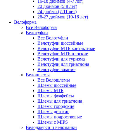
16-18 дюймов (4-7 лет)
20 дюймов (5-8 лет)
24 дюйма (7-11 лет)
26-27 дюймов (10-16 лет)
Велоформа
Все Велоформа
Велотуфли
Все Велотуфли
Велотуфли шоссейные
Велотуфли МТБ контактные
Велотуфли МТБ плоские
Велотуфли для туризма
Велотуфли для триатлона
Велотуфли зимние
Велошлемы
Все Велошлемы
Шлемы шоссейные
Шлемы МТБ
Шлемы фулфейсы
Шлемы для триатлона
Шлемы городские
Шлемы детские
Шлемы подростковые
Шлемы с MIPS
Велоджерси и веломайки