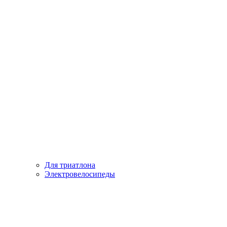
Для триатлона
Электровелосипеды