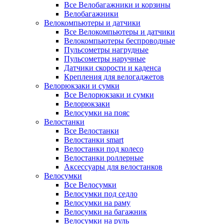
Все Велобагажники и корзины
Велобагажники
Велокомпьютеры и датчики
Все Велокомпьютеры и датчики
Велокомпьютеры беспроводные
Пульсометры нагрудные
Пульсометры наручные
Датчики скорости и каденса
Крепления для велогаджетов
Велорюкзаки и сумки
Все Велорюкзаки и сумки
Велорюкзаки
Велосумки на пояс
Велостанки
Все Велостанки
Велостанки smart
Велостанки под колесо
Велостанки роллерные
Аксессуары для велостанков
Велосумки
Все Велосумки
Велосумки под седло
Велосумки на раму
Велосумки на багажник
Велосумки на руль