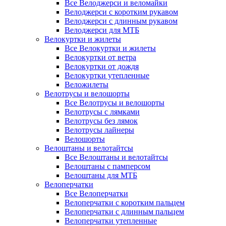
Все Велоджерси и веломайки
Велоджерси с коротким рукавом
Велоджерси с длинным рукавом
Велоджерси для МТБ
Велокуртки и жилеты
Все Велокуртки и жилеты
Велокуртки от ветра
Велокуртки от дождя
Велокуртки утепленные
Веложилеты
Велотрусы и велошорты
Все Велотрусы и велошорты
Велотрусы с лямками
Велотрусы без лямок
Велотрусы лайнеры
Велошорты
Велоштаны и велотайтсы
Все Велоштаны и велотайтсы
Велоштаны с памперсом
Велоштаны для МТБ
Велоперчатки
Все Велоперчатки
Велоперчатки с коротким пальцем
Велоперчатки с длинным пальцем
Велоперчатки утепленные