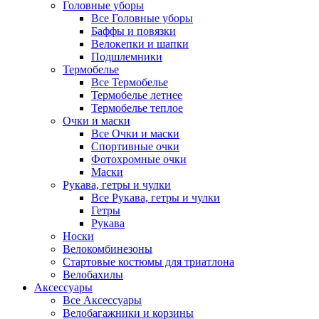
Головные уборы
Все Головные уборы
Баффы и повязки
Велокепки и шапки
Подшлемники
Термобелье
Все Термобелье
Термобелье летнее
Термобелье теплое
Очки и маски
Все Очки и маски
Спортивные очки
Фотохромные очки
Маски
Рукава, гетры и чулки
Все Рукава, гетры и чулки
Гетры
Рукава
Носки
Велокомбинезоны
Стартовые костюмы для триатлона
Велобахилы
Аксессуары
Все Аксессуары
Велобагажники и корзины