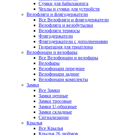
Сумки для байкпакинга
Чехлы и сумки для устройств
Велофляги и флягодержатели
Все Велофляги и флягодержатели
Велофляги и велобутылки
Велофляги термосы
Флягодержатели
Флягодержатели с дополнениями
Гидратация для триатлона
Велофонари и велофары
Все Велофонари и велофары
Велофары
Велофонари передние
Велофонари задние
Велофонари комплекты
Замки
Все Замки
Замки цепные
Замки тросовые
Замки U-образные
Замки складные
Сигнализации
Крылья
Все Крылья
Крылья 26 дюймов