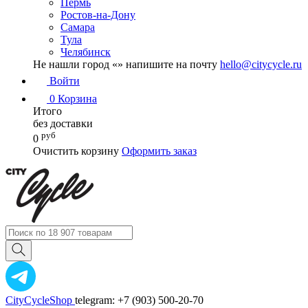
Пермь
Ростов-на-Дону
Самара
Тула
Челябинск
Не нашли город «
» напишите на почту
hello@citycycle.ru
Войти
0
Корзина
Итого
без доставки
руб
0
Очистить корзину
Оформить заказ
CityCycleShop
telegram: +7 (903) 500-20-70