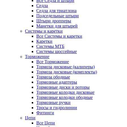
Все Седла и штыри
Седла
Седла для триатлона
Подседельные штыри
Штыри дропперы
Манетки для штырей
Системы и каретки
Все Системы и каретки
Каретки
Системы МТБ
Системы шоссейные
Торможение
Все Торможение
Тормоза дисковые (калиперы)
Тормоза дисковые (комплекты)
Тормоза ободные
Тормозные адаптеры
Тормозные диски и роторы
Тормозные колодки дисковые
Тормозные колодки ободные
Тормозные ручки
Тросы и гидролинии
Фитинги
Цепи
Все Цепи