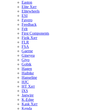
Easton
Elite
Хит
Elitewheels
ESI
Favero
Feedback
Felt
First Components
Fizik
Хит
FLR
FSA
Gaerne
Gineyea
Giyo
Gobik
Hagen
Haibike
Hanseline
HJC
HT
Хит
IXS
Jagwire
K-Edge
Kask
Хит
Kenda