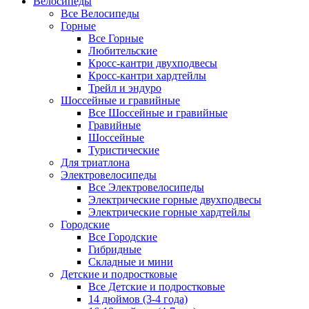
Велосипеды
Все Велосипеды
Горные
Все Горные
Любительские
Кросс-кантри двухподвесы
Кросс-кантри хардтейлы
Трейл и эндуро
Шоссейные и гравийные
Все Шоссейные и гравийные
Гравийные
Шоссейные
Туристические
Для триатлона
Электровелосипеды
Все Электровелосипеды
Электрические горные двухподвесы
Электрические горные хардтейлы
Городские
Все Городские
Гибридные
Складные и мини
Детские и подростковые
Все Детские и подростковые
14 дюймов (3-4 года)