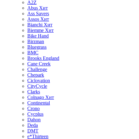
A2Z
Abus
Хит
Ass Savers
Assos
Хит
Bianchi
Хит
Biemme
Хит
Bike Hand
Birzman
Bluegrass
BMC
Brooks England
Cane Creek
Challenge
Chepark
Ciclovation
CityCycle
Clarks
Colnago
Хит
Continental
Crono
Cycplus
Dahon
Deda
DMT
e*Thirteen