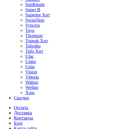
SunRingle
Super B
Superior
Хит
SwissStop
Syncros
Taya
Thomson
Topeak
Хит
Tubolito
Tufo
Хит
Ulac
Unior
Uniq
Vision
Vittoria
Wahoo
Wellgo
Xoss
Скидки
Оплата
Доставка
Контакты
Блог
Карта сайта