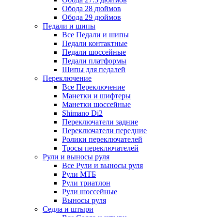
Обода 28 дюймов
Обода 29 дюймов
Педали и шипы
Все Педали и шипы
Педали контактные
Педали шоссейные
Педали платформы
Шипы для педалей
Переключение
Все Переключение
Манетки и шифтеры
Манетки шоссейные
Shimano Di2
Переключатели задние
Переключатели передние
Ролики переключателей
Тросы переключателей
Рули и выносы руля
Все Рули и выносы руля
Рули МТБ
Рули триатлон
Рули шоссейные
Выносы руля
Седла и штыри