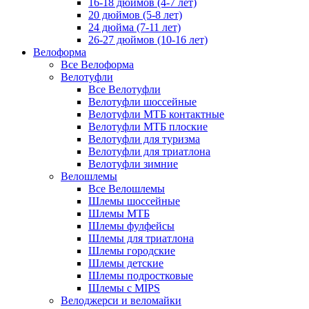
16-18 дюймов (4-7 лет)
20 дюймов (5-8 лет)
24 дюйма (7-11 лет)
26-27 дюймов (10-16 лет)
Велоформа
Все Велоформа
Велотуфли
Все Велотуфли
Велотуфли шоссейные
Велотуфли МТБ контактные
Велотуфли МТБ плоские
Велотуфли для туризма
Велотуфли для триатлона
Велотуфли зимние
Велошлемы
Все Велошлемы
Шлемы шоссейные
Шлемы МТБ
Шлемы фулфейсы
Шлемы для триатлона
Шлемы городские
Шлемы детские
Шлемы подростковые
Шлемы с MIPS
Велоджерси и веломайки