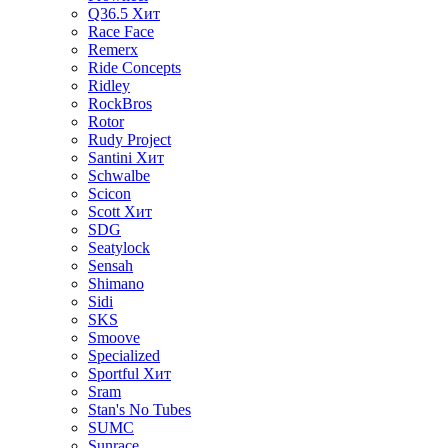
Q36.5
Хит
Race Face
Remerx
Ride Concepts
Ridley
RockBros
Rotor
Rudy Project
Santini
Хит
Schwalbe
Scicon
Scott
Хит
SDG
Seatylock
Sensah
Shimano
Sidi
SKS
Smoove
Specialized
Sportful
Хит
Sram
Stan's No Tubes
SUMC
Sunrace