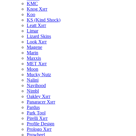
KMC
Knog
Хит
Koo
KS (Kind Shock)
Leatt
Хит
Limar
Lizard Skins
Look
Хит
Magene
Marin
Maxxis
MET
Хит
Moon
Mucky Nutz
Nalini
Navihood
Nimbl
Oakley
Хит
Panaracer
Хит
Pardus
Park Tool
Pirelli
Хит
Profile Design
Prologo
Хит
Prowheel