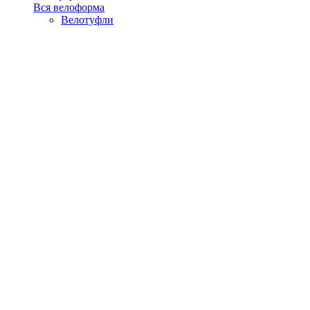
Вся велоформа
Велотуфли