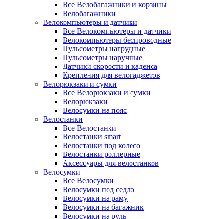
Все Велобагажники и корзины
Велобагажники
Велокомпьютеры и датчики
Все Велокомпьютеры и датчики
Велокомпьютеры беспроводные
Пульсометры нагрудные
Пульсометры наручные
Датчики скорости и каденса
Крепления для велогаджетов
Велорюкзаки и сумки
Все Велорюкзаки и сумки
Велорюкзаки
Велосумки на пояс
Велостанки
Все Велостанки
Велостанки smart
Велостанки под колесо
Велостанки роллерные
Аксессуары для велостанков
Велосумки
Все Велосумки
Велосумки под седло
Велосумки на раму
Велосумки на багажник
Велосумки на руль