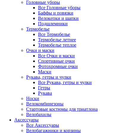
Головные уборы
Все Головные уборы
Баффы и повязки
Велокепки и шапки
Подшлемники
Термобелье
Все Термобелье
Термобелье летнее
Термобелье теплое
Очки и маски
Все Очки и маски
Спортивные очки
Фотохромные очки
Маски
Рукава, гетры и чулки
Все Рукава, гетры и чулки
Гетры
Рукава
Носки
Велокомбинезоны
Стартовые костюмы для триатлона
Велобахилы
Аксессуары
Все Аксессуары
Велобагажники и корзины