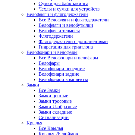
Сумки для байкпакинга
Чехлы и сумки для устройств
Велофляги и флягодержатели
Все Велофляги и флягодержатели
Велофляги и велобутылки
Велофляги термосы
Флягодержатели
Флягодержатели с дополнениями
Гидратация для триатлона
Велофонари и велофары
Все Велофонари и велофары
Велофары
Велофонари передние
Велофонари задние
Велофонари комплекты
Замки
Все Замки
Замки цепные
Замки тросовые
Замки U-образные
Замки складные
Сигнализации
Крылья
Все Крылья
Крылья 26 дюймов