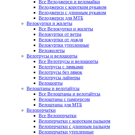
Все Велоджерси и веломайки
Велоджерси с коротким рукавом
Велоджерси с длинным рукавом
Велоджерси для МТБ
Велокуртки и жилеты
Все Велокуртки и жилеты
Велокуртки от ветра
Велокуртки от дождя
Велокуртки утепленные
Веложилеты
Велотрусы и велошорты
Все Велотрусы и велошорты
Велотрусы с лямками
Велотрусы без лямок
Велотрусы лайнеры
Велошорты
Велоштаны и велотайтсы
Все Велоштаны и велотайтсы
Велоштаны с памперсом
Велоштаны для МТБ
Велоперчатки
Все Велоперчатки
Велоперчатки с коротким пальцем
Велоперчатки с длинным пальцем
Велоперчатки утепленные