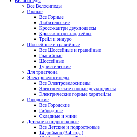
Велосипеды
Все Велосипеды
Горные
Все Горные
Любительские
Кросс-кантри двухподвесы
Кросс-кантри хардтейлы
Трейл и эндуро
Шоссейные и гравийные
Все Шоссейные и гравийные
Гравийные
Шоссейные
Туристические
Для триатлона
Электровелосипеды
Все Электровелосипеды
Электрические горные двухподвесы
Электрические горные хардтейлы
Городские
Все Городские
Гибридные
Складные и мини
Детские и подростковые
Все Детские и подростковые
14 дюймов (3-4 года)