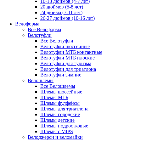
16-18 дюймов (4-7 лет)
20 дюймов (5-8 лет)
24 дюйма (7-11 лет)
26-27 дюймов (10-16 лет)
Велоформа
Все Велоформа
Велотуфли
Все Велотуфли
Велотуфли шоссейные
Велотуфли МТБ контактные
Велотуфли МТБ плоские
Велотуфли для туризма
Велотуфли для триатлона
Велотуфли зимние
Велошлемы
Все Велошлемы
Шлемы шоссейные
Шлемы МТБ
Шлемы фулфейсы
Шлемы для триатлона
Шлемы городские
Шлемы детские
Шлемы подростковые
Шлемы с MIPS
Велоджерси и веломайки