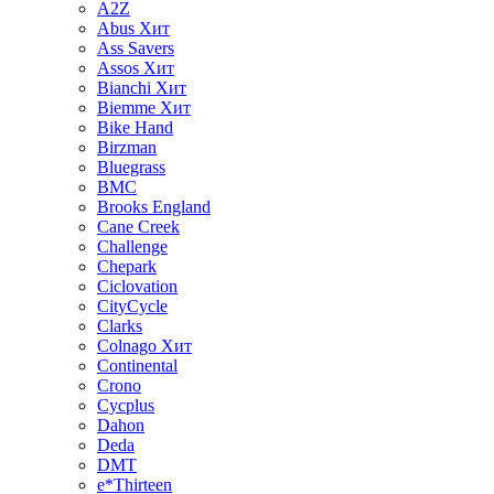
A2Z
Abus
Хит
Ass Savers
Assos
Хит
Bianchi
Хит
Biemme
Хит
Bike Hand
Birzman
Bluegrass
BMC
Brooks England
Cane Creek
Challenge
Chepark
Ciclovation
CityCycle
Clarks
Colnago
Хит
Continental
Crono
Cycplus
Dahon
Deda
DMT
e*Thirteen