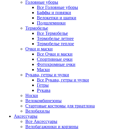
Головные уборы
Все Головные уборы
Баффы и повязки
Велокепки и шапки
Подшлемники
Термобелье
Все Термобелье
Термобелье летнее
Термобелье теплое
Очки и маски
Все Очки и маски
Спортивные очки
Фотохромные очки
Маски
Рукава, гетры и чулки
Все Рукава, гетры и чулки
Гетры
Рукава
Носки
Велокомбинезоны
Стартовые костюмы для триатлона
Велобахилы
Аксессуары
Все Аксессуары
Велобагажники и корзины