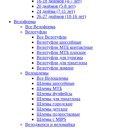
16-18 дюймов (4-7 лет)
20 дюймов (5-8 лет)
24 дюйма (7-11 лет)
26-27 дюймов (10-16 лет)
Велоформа
Все Велоформа
Велотуфли
Все Велотуфли
Велотуфли шоссейные
Велотуфли МТБ контактные
Велотуфли МТБ плоские
Велотуфли для туризма
Велотуфли для триатлона
Велотуфли зимние
Велошлемы
Все Велошлемы
Шлемы шоссейные
Шлемы МТБ
Шлемы фулфейсы
Шлемы для триатлона
Шлемы городские
Шлемы детские
Шлемы подростковые
Шлемы с MIPS
Велоджерси и веломайки