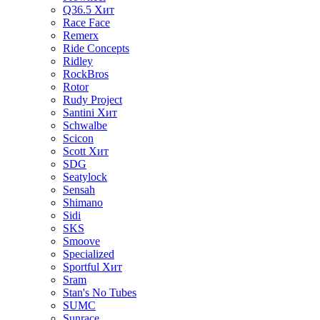
Q36.5
Хит
Race Face
Remerx
Ride Concepts
Ridley
RockBros
Rotor
Rudy Project
Santini
Хит
Schwalbe
Scicon
Scott
Хит
SDG
Seatylock
Sensah
Shimano
Sidi
SKS
Smoove
Specialized
Sportful
Хит
Sram
Stan's No Tubes
SUMC
Sunrace