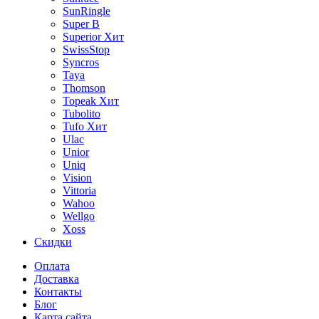
SunRingle
Super B
Superior
Хит
SwissStop
Syncros
Taya
Thomson
Topeak
Хит
Tubolito
Tufo
Хит
Ulac
Unior
Uniq
Vision
Vittoria
Wahoo
Wellgo
Xoss
Скидки
Оплата
Доставка
Контакты
Блог
Карта сайта