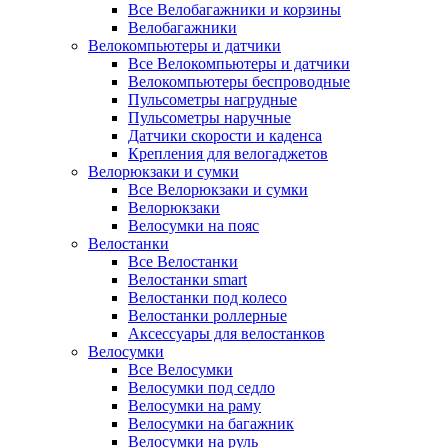
Все Велобагажники и корзины
Велобагажники
Велокомпьютеры и датчики
Все Велокомпьютеры и датчики
Велокомпьютеры беспроводные
Пульсометры нагрудные
Пульсометры наручные
Датчики скорости и каденса
Крепления для велогаджетов
Велорюкзаки и сумки
Все Велорюкзаки и сумки
Велорюкзаки
Велосумки на пояс
Велостанки
Все Велостанки
Велостанки smart
Велостанки под колесо
Велостанки роллерные
Аксессуары для велостанков
Велосумки
Все Велосумки
Велосумки под седло
Велосумки на раму
Велосумки на багажник
Велосумки на руль