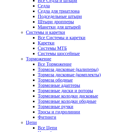
Все Седла и штыри
Седла
Седла для триатлона
Подседельные штыри
Штыри дропперы
Манетки для штырей
Системы и каретки
Все Системы и каретки
Каретки
Системы МТБ
Системы шоссейные
Торможение
Все Торможение
Тормоза дисковые (калиперы)
Тормоза дисковые (комплекты)
Тормоза ободные
Тормозные адаптеры
Тормозные диски и роторы
Тормозные колодки дисковые
Тормозные колодки ободные
Тормозные ручки
Тросы и гидролинии
Фитинги
Цепи
Все Цепи