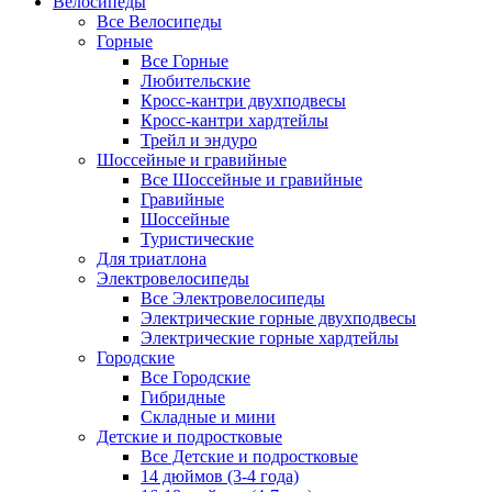
Велосипеды
Все Велосипеды
Горные
Все Горные
Любительские
Кросс-кантри двухподвесы
Кросс-кантри хардтейлы
Трейл и эндуро
Шоссейные и гравийные
Все Шоссейные и гравийные
Гравийные
Шоссейные
Туристические
Для триатлона
Электровелосипеды
Все Электровелосипеды
Электрические горные двухподвесы
Электрические горные хардтейлы
Городские
Все Городские
Гибридные
Складные и мини
Детские и подростковые
Все Детские и подростковые
14 дюймов (3-4 года)