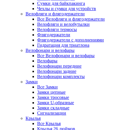
Сумки для байкпакинга
Чехлы и сумки для устройств
Велофляги и флягодержатели
Все Велофляги и флягодержатели
Велофляги и велобутылки
Велофляги термосы
Флягодержатели
Флягодержатели с дополнениями
Гидратация для триатлона
Велофонари и велофары
Все Велофонари и велофары
Велофары
Велофонари передние
Велофонари задние
Велофонари комплекты
Замки
Все Замки
Замки цепные
Замки тросовые
Замки U-образные
Замки складные
Сигнализации
Крылья
Все Крылья
Крылья 26 дюймов