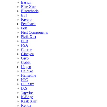
Easton
Elite
Хит
Elitewheels
ESI
Favero
Feedback
Felt
First Components
Fizik
Хит
FLR
FSA
Gaerne
Gineyea
Giyo
Gobik
Hagen
Haibike
Hanseline
HJC
HT
Хит
IXS
Jagwire
K-Edge
Kask
Хит
Kenda