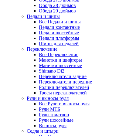
Обода 28 дюймов
Обода 29 дюймов
Педали и шипы
Все Педали и шипы
Педали контактные
Педали шоссейные
Педали платформы
Шипы для педалей
Переключение
Все Переключение
Манетки и шифтеры
Манетки шоссейные
Shimano Di2
Переключатели задние
Переключатели передние
Ролики переключателей
Тросы переключателей
Рули и выносы руля
Все Рули и выносы руля
Рули МТБ
Рули триатлон
Рули шоссейные
Выносы руля
Седла и штыри