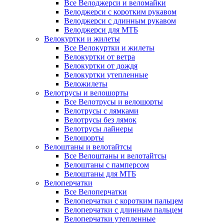
Все Велоджерси и веломайки
Велоджерси с коротким рукавом
Велоджерси с длинным рукавом
Велоджерси для МТБ
Велокуртки и жилеты
Все Велокуртки и жилеты
Велокуртки от ветра
Велокуртки от дождя
Велокуртки утепленные
Веложилеты
Велотрусы и велошорты
Все Велотрусы и велошорты
Велотрусы с лямками
Велотрусы без лямок
Велотрусы лайнеры
Велошорты
Велоштаны и велотайтсы
Все Велоштаны и велотайтсы
Велоштаны с памперсом
Велоштаны для МТБ
Велоперчатки
Все Велоперчатки
Велоперчатки с коротким пальцем
Велоперчатки с длинным пальцем
Велоперчатки утепленные