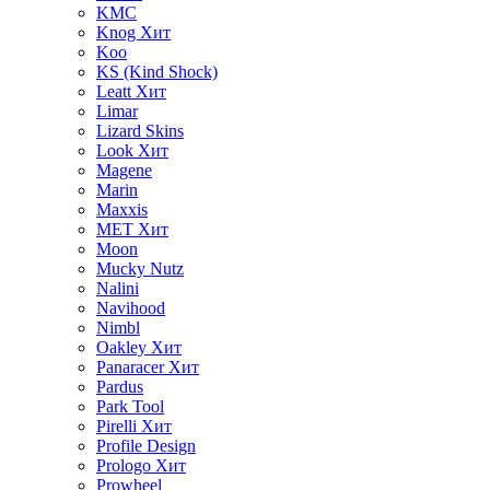
KMC
Knog
Хит
Koo
KS (Kind Shock)
Leatt
Хит
Limar
Lizard Skins
Look
Хит
Magene
Marin
Maxxis
MET
Хит
Moon
Mucky Nutz
Nalini
Navihood
Nimbl
Oakley
Хит
Panaracer
Хит
Pardus
Park Tool
Pirelli
Хит
Profile Design
Prologo
Хит
Prowheel