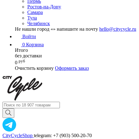
Пермь
Ростов-на-Дону
Самара
Тула
Челябинск
Не нашли город «
» напишите на почту
hello@citycycle.ru
Войти
0
Корзина
Итого
без доставки
руб
0
Очистить корзину
Оформить заказ
CityCycleShop
telegram: +7 (903) 500-20-70