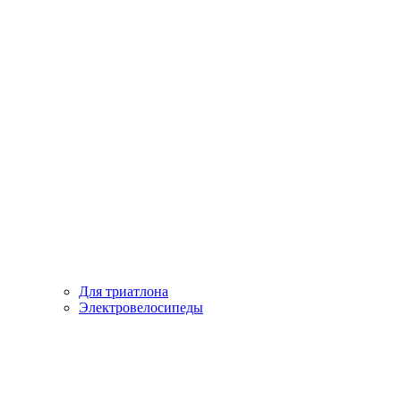
Для триатлона
Электровелосипеды