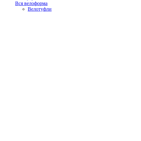
Вся велоформа
Велотуфли