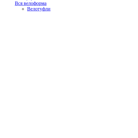
Вся велоформа
Велотуфли