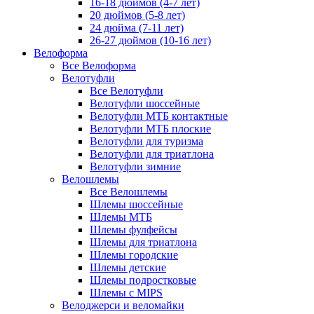
16-18 дюймов (4-7 лет)
20 дюймов (5-8 лет)
24 дюйма (7-11 лет)
26-27 дюймов (10-16 лет)
Велоформа
Все Велоформа
Велотуфли
Все Велотуфли
Велотуфли шоссейные
Велотуфли МТБ контактные
Велотуфли МТБ плоские
Велотуфли для туризма
Велотуфли для триатлона
Велотуфли зимние
Велошлемы
Все Велошлемы
Шлемы шоссейные
Шлемы МТБ
Шлемы фулфейсы
Шлемы для триатлона
Шлемы городские
Шлемы детские
Шлемы подростковые
Шлемы с MIPS
Велоджерси и веломайки