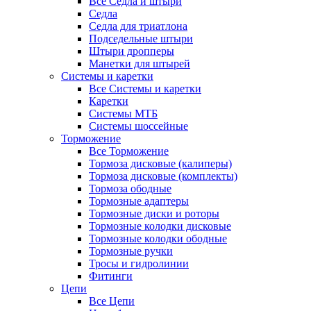
Все Седла и штыри
Седла
Седла для триатлона
Подседельные штыри
Штыри дропперы
Манетки для штырей
Системы и каретки
Все Системы и каретки
Каретки
Системы МТБ
Системы шоссейные
Торможение
Все Торможение
Тормоза дисковые (калиперы)
Тормоза дисковые (комплекты)
Тормоза ободные
Тормозные адаптеры
Тормозные диски и роторы
Тормозные колодки дисковые
Тормозные колодки ободные
Тормозные ручки
Тросы и гидролинии
Фитинги
Цепи
Все Цепи