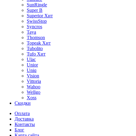
SunRingle
Super B
Superior
Хит
SwissStop
Syncros
Taya
Thomson
Topeak
Хит
Tubolito
Tufo
Хит
Ulac
Unior
Uniq
Vision
Vittoria
Wahoo
Wellgo
Xoss
Скидки
Оплата
Доставка
Контакты
Блог
Карта сайта