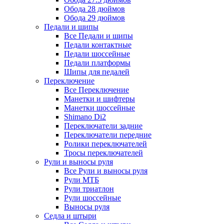
Обода 28 дюймов
Обода 29 дюймов
Педали и шипы
Все Педали и шипы
Педали контактные
Педали шоссейные
Педали платформы
Шипы для педалей
Переключение
Все Переключение
Манетки и шифтеры
Манетки шоссейные
Shimano Di2
Переключатели задние
Переключатели передние
Ролики переключателей
Тросы переключателей
Рули и выносы руля
Все Рули и выносы руля
Рули МТБ
Рули триатлон
Рули шоссейные
Выносы руля
Седла и штыри