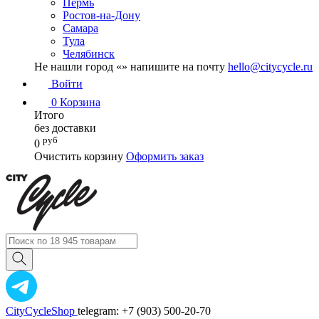
Пермь
Ростов-на-Дону
Самара
Тула
Челябинск
Не нашли город «
» напишите на почту
hello@citycycle.ru
Войти
0
Корзина
Итого
без доставки
руб
0
Очистить корзину
Оформить заказ
CityCycleShop
telegram: +7 (903) 500-20-70