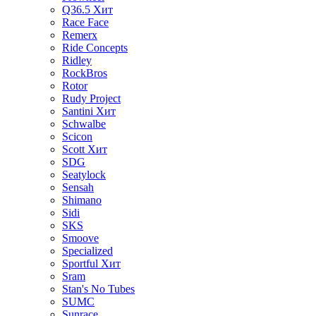
Q36.5
Хит
Race Face
Remerx
Ride Concepts
Ridley
RockBros
Rotor
Rudy Project
Santini
Хит
Schwalbe
Scicon
Scott
Хит
SDG
Seatylock
Sensah
Shimano
Sidi
SKS
Smoove
Specialized
Sportful
Хит
Sram
Stan's No Tubes
SUMC
Sunrace