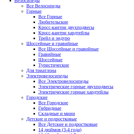
Велосипеды
Все Велосипеды
Горные
Все Горные
Любительские
Кросс-кантри двухподвесы
Кросс-кантри хардтейлы
Трейл и эндуро
Шоссейные и гравийные
Все Шоссейные и гравийные
Гравийные
Шоссейные
Туристические
Для триатлона
Электровелосипеды
Все Электровелосипеды
Электрические горные двухподвесы
Электрические горные хардтейлы
Городские
Все Городские
Гибридные
Складные и мини
Детские и подростковые
Все Детские и подростковые
14 дюймов (3-4 года)