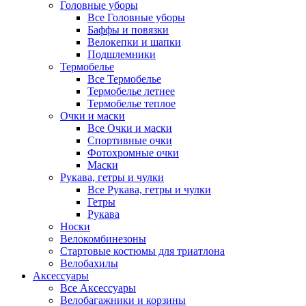
Головные уборы
Все Головные уборы
Баффы и повязки
Велокепки и шапки
Подшлемники
Термобелье
Все Термобелье
Термобелье летнее
Термобелье теплое
Очки и маски
Все Очки и маски
Спортивные очки
Фотохромные очки
Маски
Рукава, гетры и чулки
Все Рукава, гетры и чулки
Гетры
Рукава
Носки
Велокомбинезоны
Стартовые костюмы для триатлона
Велобахилы
Аксессуары
Все Аксессуары
Велобагажники и корзины