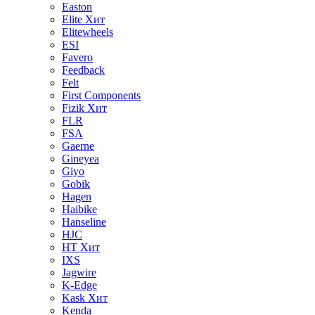
Easton
Elite
Хит
Elitewheels
ESI
Favero
Feedback
Felt
First Components
Fizik
Хит
FLR
FSA
Gaerne
Gineyea
Giyo
Gobik
Hagen
Haibike
Hanseline
HJC
HT
Хит
IXS
Jagwire
K-Edge
Kask
Хит
Kenda