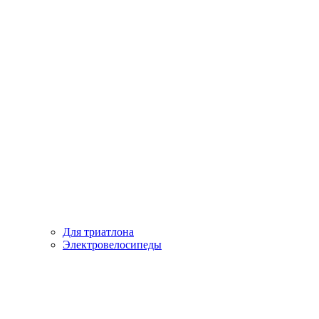
Для триатлона
Электровелосипеды