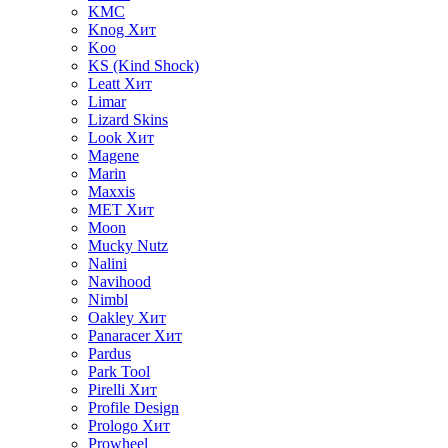
KMC
Knog
Хит
Koo
KS (Kind Shock)
Leatt
Хит
Limar
Lizard Skins
Look
Хит
Magene
Marin
Maxxis
MET
Хит
Moon
Mucky Nutz
Nalini
Navihood
Nimbl
Oakley
Хит
Panaracer
Хит
Pardus
Park Tool
Pirelli
Хит
Profile Design
Prologo
Хит
Prowheel