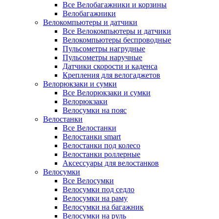
Все Велобагажники и корзины
Велобагажники
Велокомпьютеры и датчики
Все Велокомпьютеры и датчики
Велокомпьютеры беспроводные
Пульсометры нагрудные
Пульсометры наручные
Датчики скорости и каденса
Крепления для велогаджетов
Велорюкзаки и сумки
Все Велорюкзаки и сумки
Велорюкзаки
Велосумки на пояс
Велостанки
Все Велостанки
Велостанки smart
Велостанки под колесо
Велостанки роллерные
Аксессуары для велостанков
Велосумки
Все Велосумки
Велосумки под седло
Велосумки на раму
Велосумки на багажник
Велосумки на руль