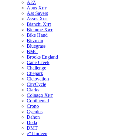
A2Z
Abus
Хит
Ass Savers
Assos
Хит
Bianchi
Хит
Biemme
Хит
Bike Hand
Birzman
Bluegrass
BMC
Brooks England
Cane Creek
Challenge
Chepark
Ciclovation
CityCycle
Clarks
Colnago
Хит
Continental
Crono
Cycplus
Dahon
Deda
DMT
e*Thirteen