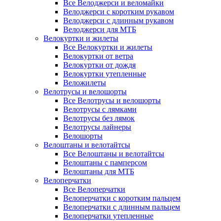
Все Велоджерси и веломайки
Велоджерси с коротким рукавом
Велоджерси с длинным рукавом
Велоджерси для МТБ
Велокуртки и жилеты
Все Велокуртки и жилеты
Велокуртки от ветра
Велокуртки от дождя
Велокуртки утепленные
Веложилеты
Велотрусы и велошорты
Все Велотрусы и велошорты
Велотрусы с лямками
Велотрусы без лямок
Велотрусы лайнеры
Велошорты
Велоштаны и велотайтсы
Все Велоштаны и велотайтсы
Велоштаны с памперсом
Велоштаны для МТБ
Велоперчатки
Все Велоперчатки
Велоперчатки с коротким пальцем
Велоперчатки с длинным пальцем
Велоперчатки утепленные