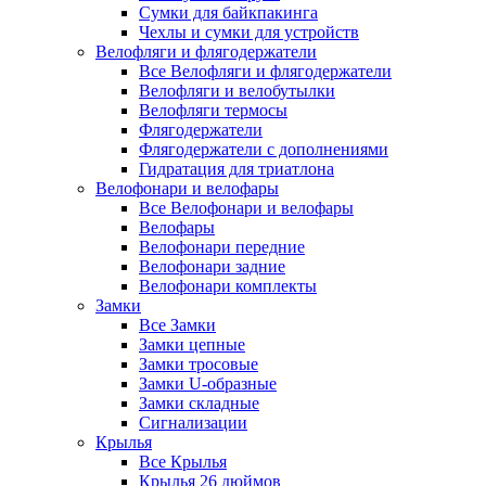
Сумки для байкпакинга
Чехлы и сумки для устройств
Велофляги и флягодержатели
Все Велофляги и флягодержатели
Велофляги и велобутылки
Велофляги термосы
Флягодержатели
Флягодержатели с дополнениями
Гидратация для триатлона
Велофонари и велофары
Все Велофонари и велофары
Велофары
Велофонари передние
Велофонари задние
Велофонари комплекты
Замки
Все Замки
Замки цепные
Замки тросовые
Замки U-образные
Замки складные
Сигнализации
Крылья
Все Крылья
Крылья 26 дюймов