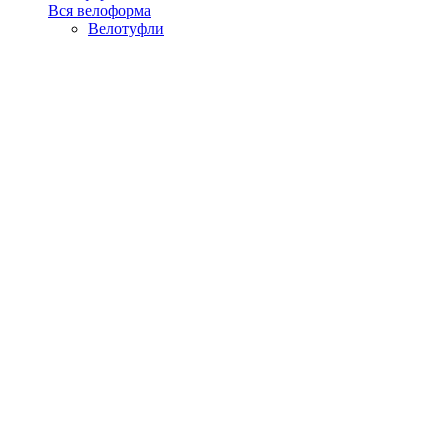
Вся велоформа
Велотуфли