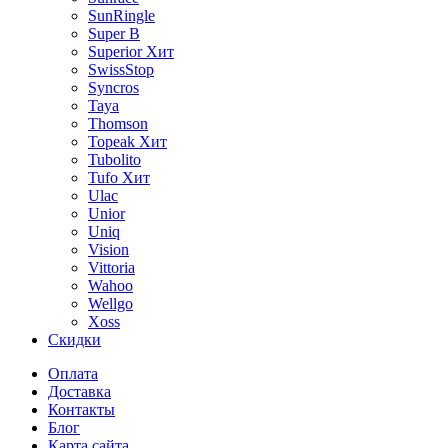
SunRingle
Super B
Superior
Хит
SwissStop
Syncros
Taya
Thomson
Topeak
Хит
Tubolito
Tufo
Хит
Ulac
Unior
Uniq
Vision
Vittoria
Wahoo
Wellgo
Xoss
Скидки
Оплата
Доставка
Контакты
Блог
Карта сайта