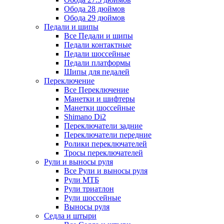
Обода 28 дюймов
Обода 29 дюймов
Педали и шипы
Все Педали и шипы
Педали контактные
Педали шоссейные
Педали платформы
Шипы для педалей
Переключение
Все Переключение
Манетки и шифтеры
Манетки шоссейные
Shimano Di2
Переключатели задние
Переключатели передние
Ролики переключателей
Тросы переключателей
Рули и выносы руля
Все Рули и выносы руля
Рули МТБ
Рули триатлон
Рули шоссейные
Выносы руля
Седла и штыри