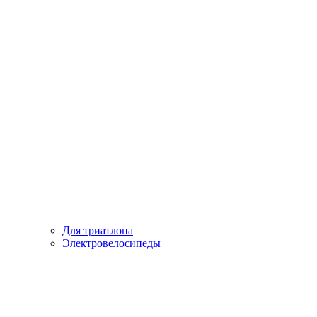
Для триатлона
Электровелосипеды