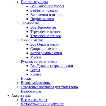
Головные уборы
Все Головные уборы
Баффы и повязки
Велокепки и шапки
Подшлемники
Термобелье
Все Термобелье
Термобелье летнее
Термобелье теплое
Очки и маски
Все Очки и маски
Спортивные очки
Фотохромные очки
Маски
Рукава, гетры и чулки
Все Рукава, гетры и чулки
Гетры
Рукава
Носки
Велокомбинезоны
Стартовые костюмы для триатлона
Велобахилы
Аксессуары
Все Аксессуары
Велобагажники и корзины