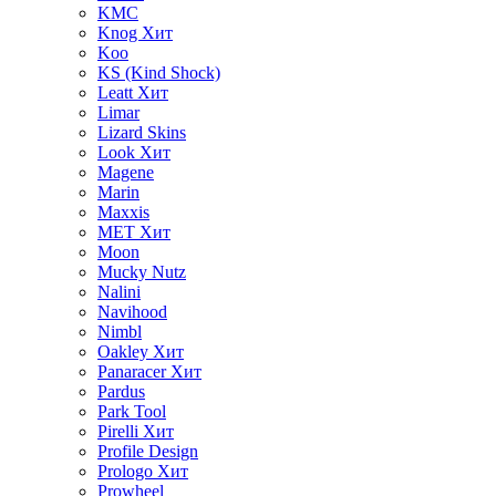
KMC
Knog
Хит
Koo
KS (Kind Shock)
Leatt
Хит
Limar
Lizard Skins
Look
Хит
Magene
Marin
Maxxis
MET
Хит
Moon
Mucky Nutz
Nalini
Navihood
Nimbl
Oakley
Хит
Panaracer
Хит
Pardus
Park Tool
Pirelli
Хит
Profile Design
Prologo
Хит
Prowheel