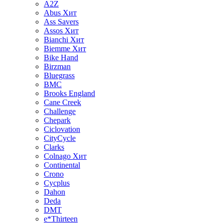
A2Z
Abus
Хит
Ass Savers
Assos
Хит
Bianchi
Хит
Biemme
Хит
Bike Hand
Birzman
Bluegrass
BMC
Brooks England
Cane Creek
Challenge
Chepark
Ciclovation
CityCycle
Clarks
Colnago
Хит
Continental
Crono
Cycplus
Dahon
Deda
DMT
e*Thirteen