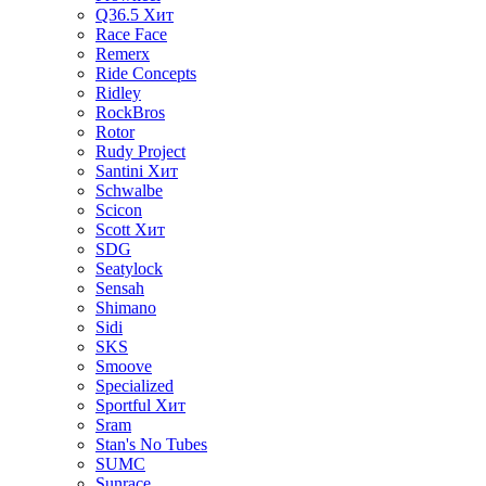
Q36.5
Хит
Race Face
Remerx
Ride Concepts
Ridley
RockBros
Rotor
Rudy Project
Santini
Хит
Schwalbe
Scicon
Scott
Хит
SDG
Seatylock
Sensah
Shimano
Sidi
SKS
Smoove
Specialized
Sportful
Хит
Sram
Stan's No Tubes
SUMC
Sunrace