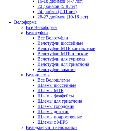
16-18 дюймов (4-7 лет)
20 дюймов (5-8 лет)
24 дюйма (7-11 лет)
26-27 дюймов (10-16 лет)
Велоформа
Все Велоформа
Велотуфли
Все Велотуфли
Велотуфли шоссейные
Велотуфли МТБ контактные
Велотуфли МТБ плоские
Велотуфли для туризма
Велотуфли для триатлона
Велотуфли зимние
Велошлемы
Все Велошлемы
Шлемы шоссейные
Шлемы МТБ
Шлемы фулфейсы
Шлемы для триатлона
Шлемы городские
Шлемы детские
Шлемы подростковые
Шлемы с MIPS
Велоджерси и веломайки