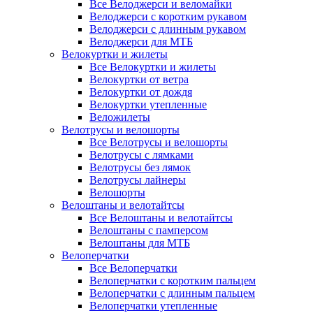
Все Велоджерси и веломайки
Велоджерси с коротким рукавом
Велоджерси с длинным рукавом
Велоджерси для МТБ
Велокуртки и жилеты
Все Велокуртки и жилеты
Велокуртки от ветра
Велокуртки от дождя
Велокуртки утепленные
Веложилеты
Велотрусы и велошорты
Все Велотрусы и велошорты
Велотрусы с лямками
Велотрусы без лямок
Велотрусы лайнеры
Велошорты
Велоштаны и велотайтсы
Все Велоштаны и велотайтсы
Велоштаны с памперсом
Велоштаны для МТБ
Велоперчатки
Все Велоперчатки
Велоперчатки с коротким пальцем
Велоперчатки с длинным пальцем
Велоперчатки утепленные