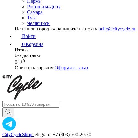
Пермь
Ростов-на-Дону
Самара
Тула
Челябинск
Не нашли город «
» напишите на почту
hello@citycycle.ru
Войти
0
Корзина
Итого
без доставки
руб
0
Очистить корзину
Оформить заказ
CityCycleShop
telegram: +7 (903) 500-20-70