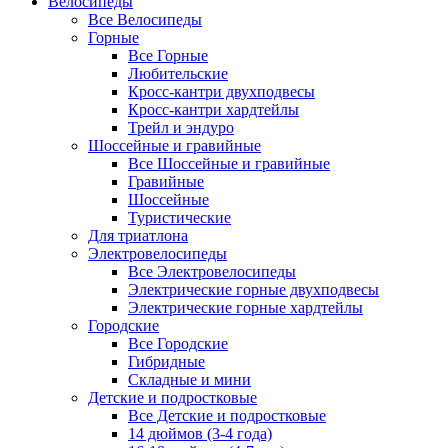
Велосипеды
Все Велосипеды
Горные
Все Горные
Любительские
Кросс-кантри двухподвесы
Кросс-кантри хардтейлы
Трейл и эндуро
Шоссейные и гравийные
Все Шоссейные и гравийные
Гравийные
Шоссейные
Туристические
Для триатлона
Электровелосипеды
Все Электровелосипеды
Электрические горные двухподвесы
Электрические горные хардтейлы
Городские
Все Городские
Гибридные
Складные и мини
Детские и подростковые
Все Детские и подростковые
14 дюймов (3-4 года)