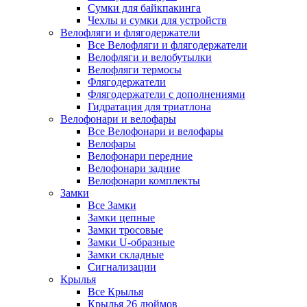
Сумки для байкпакинга
Чехлы и сумки для устройств
Велофляги и флягодержатели
Все Велофляги и флягодержатели
Велофляги и велобутылки
Велофляги термосы
Флягодержатели
Флягодержатели с дополнениями
Гидратация для триатлона
Велофонари и велофары
Все Велофонари и велофары
Велофары
Велофонари передние
Велофонари задние
Велофонари комплекты
Замки
Все Замки
Замки цепные
Замки тросовые
Замки U-образные
Замки складные
Сигнализации
Крылья
Все Крылья
Крылья 26 дюймов