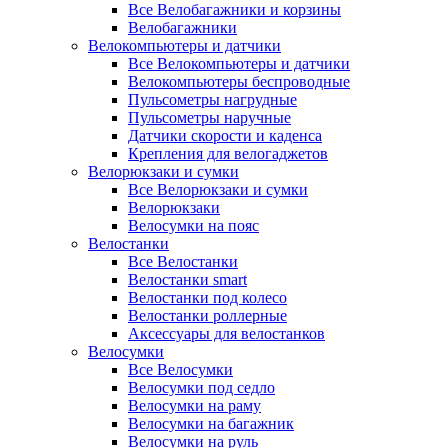
Все Велобагажники и корзины
Велобагажники
Велокомпьютеры и датчики
Все Велокомпьютеры и датчики
Велокомпьютеры беспроводные
Пульсометры нагрудные
Пульсометры наручные
Датчики скорости и каденса
Крепления для велогаджетов
Велорюкзаки и сумки
Все Велорюкзаки и сумки
Велорюкзаки
Велосумки на пояс
Велостанки
Все Велостанки
Велостанки smart
Велостанки под колесо
Велостанки роллерные
Аксессуары для велостанков
Велосумки
Все Велосумки
Велосумки под седло
Велосумки на раму
Велосумки на багажник
Велосумки на руль