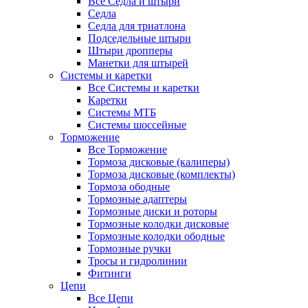
Все Седла и штыри
Седла
Седла для триатлона
Подседельные штыри
Штыри дропперы
Манетки для штырей
Системы и каретки
Все Системы и каретки
Каретки
Системы МТБ
Системы шоссейные
Торможение
Все Торможение
Тормоза дисковые (калиперы)
Тормоза дисковые (комплекты)
Тормоза ободные
Тормозные адаптеры
Тормозные диски и роторы
Тормозные колодки дисковые
Тормозные колодки ободные
Тормозные ручки
Тросы и гидролинии
Фитинги
Цепи
Все Цепи