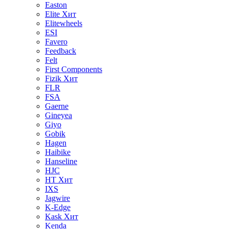
Easton
Elite
Хит
Elitewheels
ESI
Favero
Feedback
Felt
First Components
Fizik
Хит
FLR
FSA
Gaerne
Gineyea
Giyo
Gobik
Hagen
Haibike
Hanseline
HJC
HT
Хит
IXS
Jagwire
K-Edge
Kask
Хит
Kenda