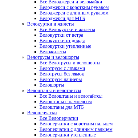
Все Велоджерси и веломайки
Велоджерси с коротким рукавом
Велоджерси с длинным рукавом
Велоджерси для МТБ
Велокуртки и жилеты
Все Велокуртки и жилеты
Велокуртки от ветра
Велокуртки от дождя
Велокуртки утепленные
Веложилеты
Велотрусы и велошорты
Все Велотрусы и велошорты
Велотрусы с лямками
Велотрусы без лямок
Велотрусы лайнеры
Велошорты
Велоштаны и велотайтсы
Все Велоштаны и велотайтсы
Велоштаны с памперсом
Велоштаны для МТБ
Велоперчатки
Все Велоперчатки
Велоперчатки с коротким пальцем
Велоперчатки с длинным пальцем
Велоперчатки утепленные