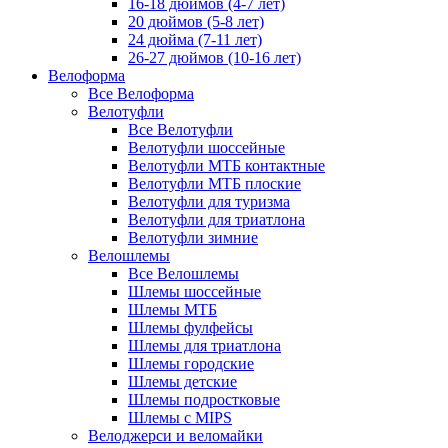
16-18 дюймов (4-7 лет)
20 дюймов (5-8 лет)
24 дюйма (7-11 лет)
26-27 дюймов (10-16 лет)
Велоформа
Все Велоформа
Велотуфли
Все Велотуфли
Велотуфли шоссейные
Велотуфли МТБ контактные
Велотуфли МТБ плоские
Велотуфли для туризма
Велотуфли для триатлона
Велотуфли зимние
Велошлемы
Все Велошлемы
Шлемы шоссейные
Шлемы МТБ
Шлемы фулфейсы
Шлемы для триатлона
Шлемы городские
Шлемы детские
Шлемы подростковые
Шлемы с MIPS
Велоджерси и веломайки