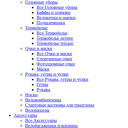
Головные уборы
Все Головные уборы
Баффы и повязки
Велокепки и шапки
Подшлемники
Термобелье
Все Термобелье
Термобелье летнее
Термобелье теплое
Очки и маски
Все Очки и маски
Спортивные очки
Фотохромные очки
Маски
Рукава, гетры и чулки
Все Рукава, гетры и чулки
Гетры
Рукава
Носки
Велокомбинезоны
Стартовые костюмы для триатлона
Велобахилы
Аксессуары
Все Аксессуары
Велобагажники и корзины