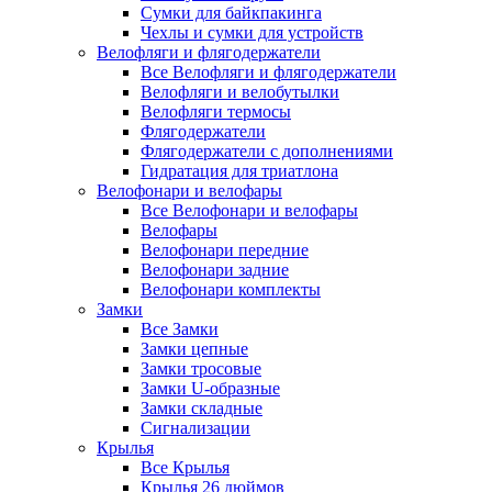
Сумки для байкпакинга
Чехлы и сумки для устройств
Велофляги и флягодержатели
Все Велофляги и флягодержатели
Велофляги и велобутылки
Велофляги термосы
Флягодержатели
Флягодержатели с дополнениями
Гидратация для триатлона
Велофонари и велофары
Все Велофонари и велофары
Велофары
Велофонари передние
Велофонари задние
Велофонари комплекты
Замки
Все Замки
Замки цепные
Замки тросовые
Замки U-образные
Замки складные
Сигнализации
Крылья
Все Крылья
Крылья 26 дюймов