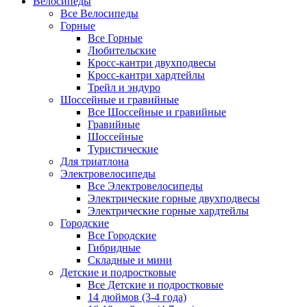
Велосипеды
Все Велосипеды
Горные
Все Горные
Любительские
Кросс-кантри двухподвесы
Кросс-кантри хардтейлы
Трейл и эндуро
Шоссейные и гравийные
Все Шоссейные и гравийные
Гравийные
Шоссейные
Туристические
Для триатлона
Электровелосипеды
Все Электровелосипеды
Электрические горные двухподвесы
Электрические горные хардтейлы
Городские
Все Городские
Гибридные
Складные и мини
Детские и подростковые
Все Детские и подростковые
14 дюймов (3-4 года)