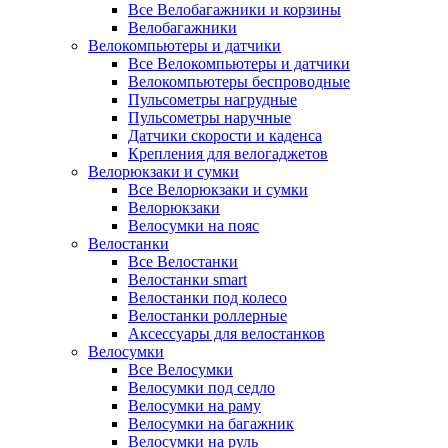
Все Велобагажники и корзины
Велобагажники
Велокомпьютеры и датчики
Все Велокомпьютеры и датчики
Велокомпьютеры беспроводные
Пульсометры нагрудные
Пульсометры наручные
Датчики скорости и каденса
Крепления для велогаджетов
Велорюкзаки и сумки
Все Велорюкзаки и сумки
Велорюкзаки
Велосумки на пояс
Велостанки
Все Велостанки
Велостанки smart
Велостанки под колесо
Велостанки роллерные
Аксессуары для велостанков
Велосумки
Все Велосумки
Велосумки под седло
Велосумки на раму
Велосумки на багажник
Велосумки на руль