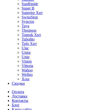
SunRingle
Super B
Superior
Хит
SwissStop
Syncros
Taya
Thomson
Topeak
Хит
Tubolito
Tufo
Хит
Ulac
Unior
Uniq
Vision
Vittoria
Wahoo
Wellgo
Xoss
Скидки
Оплата
Доставка
Контакты
Блог
Карта сайта