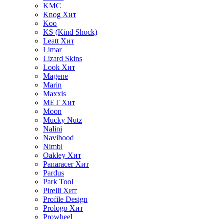
KMC
Knog
Хит
Koo
KS (Kind Shock)
Leatt
Хит
Limar
Lizard Skins
Look
Хит
Magene
Marin
Maxxis
MET
Хит
Moon
Mucky Nutz
Nalini
Navihood
Nimbl
Oakley
Хит
Panaracer
Хит
Pardus
Park Tool
Pirelli
Хит
Profile Design
Prologo
Хит
Prowheel