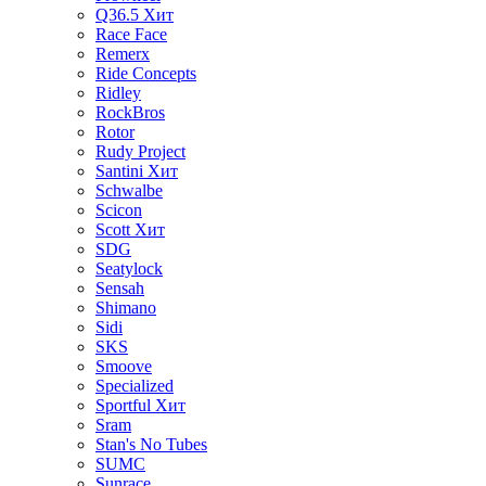
Q36.5
Хит
Race Face
Remerx
Ride Concepts
Ridley
RockBros
Rotor
Rudy Project
Santini
Хит
Schwalbe
Scicon
Scott
Хит
SDG
Seatylock
Sensah
Shimano
Sidi
SKS
Smoove
Specialized
Sportful
Хит
Sram
Stan's No Tubes
SUMC
Sunrace