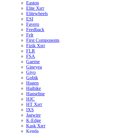
Easton
Elite
Хит
Elitewheels
ESI
Favero
Feedback
Felt
First Components
Fizik
Хит
FLR
FSA
Gaerne
Gineyea
Giyo
Gobik
Hagen
Haibike
Hanseline
HJC
HT
Хит
IXS
Jagwire
K-Edge
Kask
Хит
Kenda