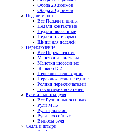
Обода 28 дюймов
Обода 29 дюймов
Педали и шипы
Все Педали и шипы
Педали контактные
Педали шоссейные
Педали платформы
Шипы для педалей
Переключение
Все Переключение
Манетки и шифтеры
Манетки шоссейные
Shimano Di2
Переключатели задние
Переключатели передние
Ролики переключателей
Тросы переключателей
Рули и выносы руля
Все Рули и выносы руля
Рули МТБ
Рули триатлон
Рули шоссейные
Выносы руля
Седла и штыри