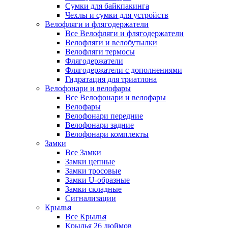
Сумки для байкпакинга
Чехлы и сумки для устройств
Велофляги и флягодержатели
Все Велофляги и флягодержатели
Велофляги и велобутылки
Велофляги термосы
Флягодержатели
Флягодержатели с дополнениями
Гидратация для триатлона
Велофонари и велофары
Все Велофонари и велофары
Велофары
Велофонари передние
Велофонари задние
Велофонари комплекты
Замки
Все Замки
Замки цепные
Замки тросовые
Замки U-образные
Замки складные
Сигнализации
Крылья
Все Крылья
Крылья 26 дюймов