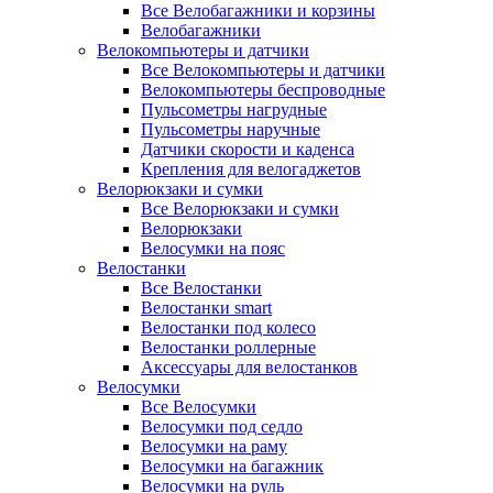
Все Велобагажники и корзины
Велобагажники
Велокомпьютеры и датчики
Все Велокомпьютеры и датчики
Велокомпьютеры беспроводные
Пульсометры нагрудные
Пульсометры наручные
Датчики скорости и каденса
Крепления для велогаджетов
Велорюкзаки и сумки
Все Велорюкзаки и сумки
Велорюкзаки
Велосумки на пояс
Велостанки
Все Велостанки
Велостанки smart
Велостанки под колесо
Велостанки роллерные
Аксессуары для велостанков
Велосумки
Все Велосумки
Велосумки под седло
Велосумки на раму
Велосумки на багажник
Велосумки на руль