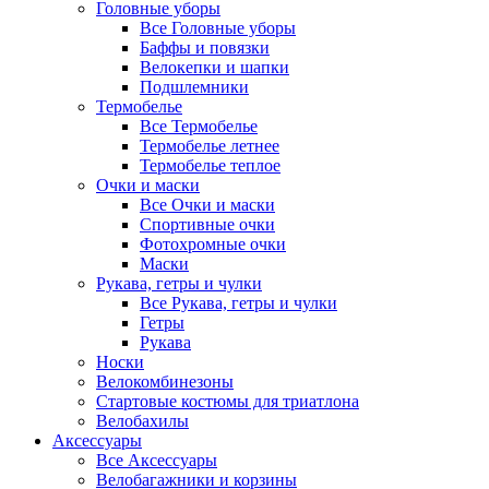
Головные уборы
Все Головные уборы
Баффы и повязки
Велокепки и шапки
Подшлемники
Термобелье
Все Термобелье
Термобелье летнее
Термобелье теплое
Очки и маски
Все Очки и маски
Спортивные очки
Фотохромные очки
Маски
Рукава, гетры и чулки
Все Рукава, гетры и чулки
Гетры
Рукава
Носки
Велокомбинезоны
Стартовые костюмы для триатлона
Велобахилы
Аксессуары
Все Аксессуары
Велобагажники и корзины