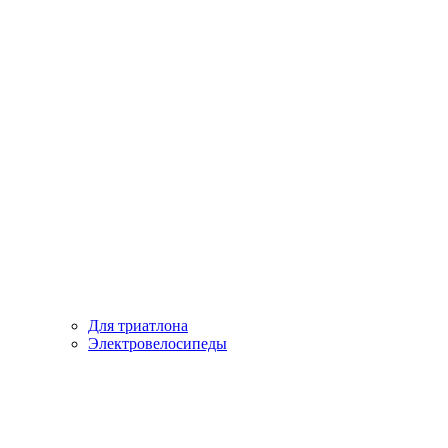
Для триатлона
Электровелосипеды