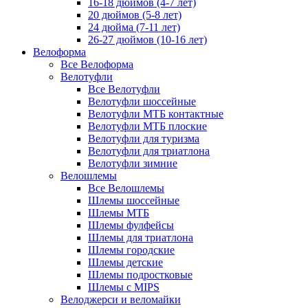
16-18 дюймов (4-7 лет)
20 дюймов (5-8 лет)
24 дюйма (7-11 лет)
26-27 дюймов (10-16 лет)
Велоформа
Все Велоформа
Велотуфли
Все Велотуфли
Велотуфли шоссейные
Велотуфли МТБ контактные
Велотуфли МТБ плоские
Велотуфли для туризма
Велотуфли для триатлона
Велотуфли зимние
Велошлемы
Все Велошлемы
Шлемы шоссейные
Шлемы МТБ
Шлемы фулфейсы
Шлемы для триатлона
Шлемы городские
Шлемы детские
Шлемы подростковые
Шлемы с MIPS
Велоджерси и веломайки