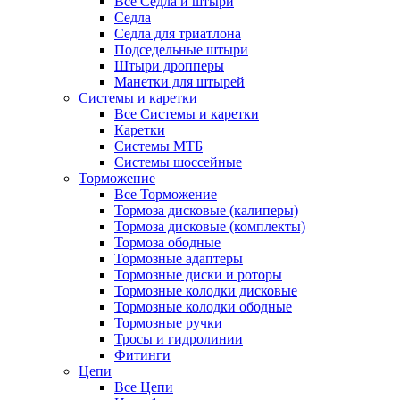
Все Седла и штыри
Седла
Седла для триатлона
Подседельные штыри
Штыри дропперы
Манетки для штырей
Системы и каретки
Все Системы и каретки
Каретки
Системы МТБ
Системы шоссейные
Торможение
Все Торможение
Тормоза дисковые (калиперы)
Тормоза дисковые (комплекты)
Тормоза ободные
Тормозные адаптеры
Тормозные диски и роторы
Тормозные колодки дисковые
Тормозные колодки ободные
Тормозные ручки
Тросы и гидролинии
Фитинги
Цепи
Все Цепи