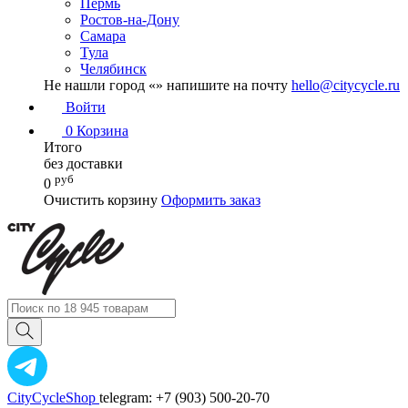
Пермь
Ростов-на-Дону
Самара
Тула
Челябинск
Не нашли город «
» напишите на почту
hello@citycycle.ru
Войти
0
Корзина
Итого
без доставки
руб
0
Очистить корзину
Оформить заказ
CityCycleShop
telegram: +7 (903) 500-20-70