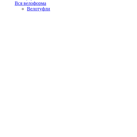
Вся велоформа
Велотуфли