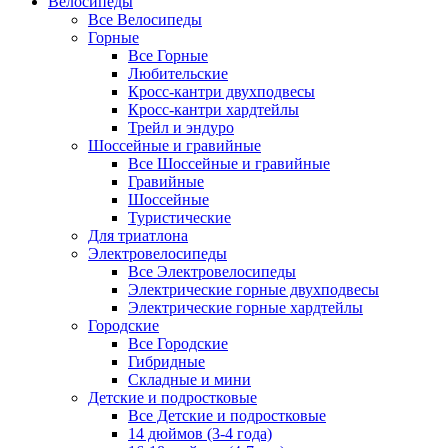
Велосипеды
Все Велосипеды
Горные
Все Горные
Любительские
Кросс-кантри двухподвесы
Кросс-кантри хардтейлы
Трейл и эндуро
Шоссейные и гравийные
Все Шоссейные и гравийные
Гравийные
Шоссейные
Туристические
Для триатлона
Электровелосипеды
Все Электровелосипеды
Электрические горные двухподвесы
Электрические горные хардтейлы
Городские
Все Городские
Гибридные
Складные и мини
Детские и подростковые
Все Детские и подростковые
14 дюймов (3-4 года)