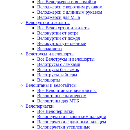
Все Велоджерси и веломайки
Велоджерси с коротким рукавом
Велоджерси с длинным рукавом
Велоджерси для МТБ
Велокуртки и жилеты
Все Велокуртки и жилеты
Велокуртки от ветра
Велокуртки от дождя
Велокуртки утепленные
Веложилеты
Велотрусы и велошорты
Все Велотрусы и велошорты
Велотрусы с лямками
Велотрусы без лямок
Велотрусы лайнеры
Велошорты
Велоштаны и велотайтсы
Все Велоштаны и велотайтсы
Велоштаны с памперсом
Велоштаны для МТБ
Велоперчатки
Все Велоперчатки
Велоперчатки с коротким пальцем
Велоперчатки с длинным пальцем
Велоперчатки утепленные