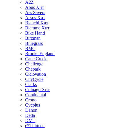
A2Z
Abus
Хит
Ass Savers
Assos
Хит
Bianchi
Хит
Biemme
Хит
Bike Hand
Birzman
Bluegrass
BMC
Brooks England
Cane Creek
Challenge
Chepark
Ciclovation
CityCycle
Clarks
Colnago
Хит
Continental
Crono
Cycplus
Dahon
Deda
DMT
e*Thirteen