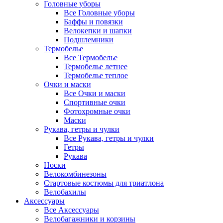
Головные уборы
Все Головные уборы
Баффы и повязки
Велокепки и шапки
Подшлемники
Термобелье
Все Термобелье
Термобелье летнее
Термобелье теплое
Очки и маски
Все Очки и маски
Спортивные очки
Фотохромные очки
Маски
Рукава, гетры и чулки
Все Рукава, гетры и чулки
Гетры
Рукава
Носки
Велокомбинезоны
Стартовые костюмы для триатлона
Велобахилы
Аксессуары
Все Аксессуары
Велобагажники и корзины