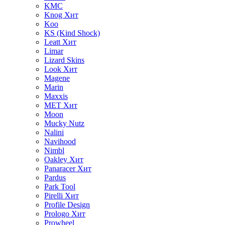
KMC
Knog
Хит
Koo
KS (Kind Shock)
Leatt
Хит
Limar
Lizard Skins
Look
Хит
Magene
Marin
Maxxis
MET
Хит
Moon
Mucky Nutz
Nalini
Navihood
Nimbl
Oakley
Хит
Panaracer
Хит
Pardus
Park Tool
Pirelli
Хит
Profile Design
Prologo
Хит
Prowheel