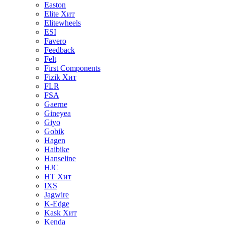
Easton
Elite
Хит
Elitewheels
ESI
Favero
Feedback
Felt
First Components
Fizik
Хит
FLR
FSA
Gaerne
Gineyea
Giyo
Gobik
Hagen
Haibike
Hanseline
HJC
HT
Хит
IXS
Jagwire
K-Edge
Kask
Хит
Kenda