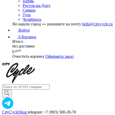
Пермь
Ростов-на-Дону
Самара
Тула
Челябинск
Не нашли город «
» напишите на почту
hello@citycycle.ru
Войти
0
Корзина
Итого
без доставки
руб
0
Очистить корзину
Оформить заказ
CityCycleShop
telegram: +7 (903) 500-20-70