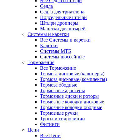
Все Седла и штыри
Седла
Седла для триатлона
Подседельные штыри
Штыри дропперы
Манетки для штырей
Системы и каретки
Все Системы и каретки
Каретки
Системы МТБ
Системы шоссейные
Торможение
Все Торможение
Тормоза дисковые (калиперы)
Тормоза дисковые (комплекты)
Тормоза ободные
Тормозные адаптеры
Тормозные диски и роторы
Тормозные колодки дисковые
Тормозные колодки ободные
Тормозные ручки
Тросы и гидролинии
Фитинги
Цепи
Все Цепи