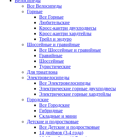
Велосипеды
Все Велосипеды
Горные
Все Горные
Любительские
Кросс-кантри двухподвесы
Кросс-кантри хардтейлы
Трейл и эндуро
Шоссейные и гравийные
Все Шоссейные и гравийные
Гравийные
Шоссейные
Туристические
Для триатлона
Электровелосипеды
Все Электровелосипеды
Электрические горные двухподвесы
Электрические горные хардтейлы
Городские
Все Городские
Гибридные
Складные и мини
Детские и подростковые
Все Детские и подростковые
14 дюймов (3-4 года)