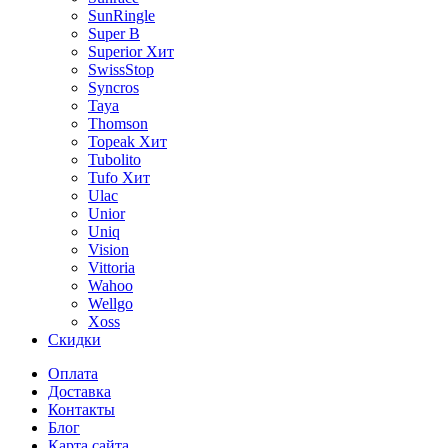
SunRingle
Super B
Superior
Хит
SwissStop
Syncros
Taya
Thomson
Topeak
Хит
Tubolito
Tufo
Хит
Ulac
Unior
Uniq
Vision
Vittoria
Wahoo
Wellgo
Xoss
Скидки
Оплата
Доставка
Контакты
Блог
Карта сайта