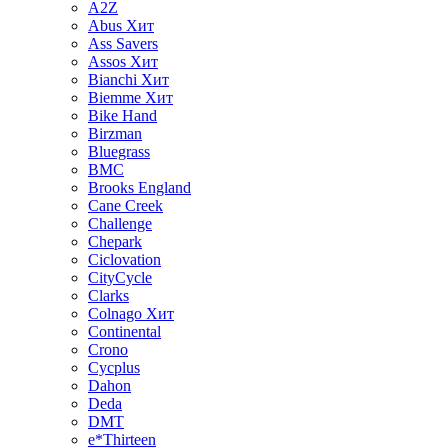
A2Z
Abus
Хит
Ass Savers
Assos
Хит
Bianchi
Хит
Biemme
Хит
Bike Hand
Birzman
Bluegrass
BMC
Brooks England
Cane Creek
Challenge
Chepark
Ciclovation
CityCycle
Clarks
Colnago
Хит
Continental
Crono
Cycplus
Dahon
Deda
DMT
e*Thirteen