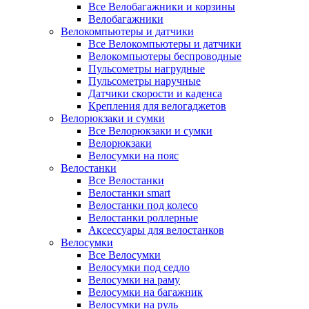
Все Велобагажники и корзины
Велобагажники
Велокомпьютеры и датчики
Все Велокомпьютеры и датчики
Велокомпьютеры беспроводные
Пульсометры нагрудные
Пульсометры наручные
Датчики скорости и каденса
Крепления для велогаджетов
Велорюкзаки и сумки
Все Велорюкзаки и сумки
Велорюкзаки
Велосумки на пояс
Велостанки
Все Велостанки
Велостанки smart
Велостанки под колесо
Велостанки роллерные
Аксессуары для велостанков
Велосумки
Все Велосумки
Велосумки под седло
Велосумки на раму
Велосумки на багажник
Велосумки на руль