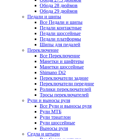
Обода 28 дюймов
Обода 29 дюймов
Педали и шипы
Все Педали и шипы
Педали контактные
Педали шоссейные
Педали платформы
Шипы для педалей
Переключение
Все Переключение
Манетки и шифтеры
Манетки шоссейные
Shimano Di2
Переключатели задние
Переключатели передние
Ролики переключателей
Тросы переключателей
Рули и выносы руля
Все Рули и выносы руля
Рули МТБ
Рули триатлон
Рули шоссейные
Выносы руля
Седла и штыри