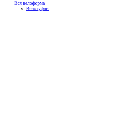
Вся велоформа
Велотуфли