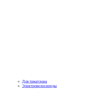
Для триатлона
Электровелосипеды