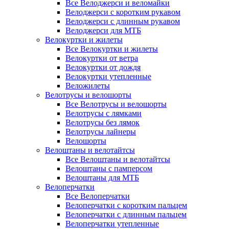
Все Велоджерси и веломайки
Велоджерси с коротким рукавом
Велоджерси с длинным рукавом
Велоджерси для МТБ
Велокуртки и жилеты
Все Велокуртки и жилеты
Велокуртки от ветра
Велокуртки от дождя
Велокуртки утепленные
Веложилеты
Велотрусы и велошорты
Все Велотрусы и велошорты
Велотрусы с лямками
Велотрусы без лямок
Велотрусы лайнеры
Велошорты
Велоштаны и велотайтсы
Все Велоштаны и велотайтсы
Велоштаны с памперсом
Велоштаны для МТБ
Велоперчатки
Все Велоперчатки
Велоперчатки с коротким пальцем
Велоперчатки с длинным пальцем
Велоперчатки утепленные