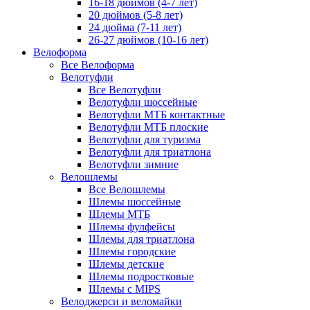
16-18 дюймов (4-7 лет)
20 дюймов (5-8 лет)
24 дюйма (7-11 лет)
26-27 дюймов (10-16 лет)
Велоформа
Все Велоформа
Велотуфли
Все Велотуфли
Велотуфли шоссейные
Велотуфли МТБ контактные
Велотуфли МТБ плоские
Велотуфли для туризма
Велотуфли для триатлона
Велотуфли зимние
Велошлемы
Все Велошлемы
Шлемы шоссейные
Шлемы МТБ
Шлемы фулфейсы
Шлемы для триатлона
Шлемы городские
Шлемы детские
Шлемы подростковые
Шлемы с MIPS
Велоджерси и веломайки