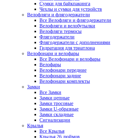
Сумки для байкпакинга
Чехлы и сумки для устройств
Велофляги и флягодержатели
Все Велофляги и флягодержатели
Велофляги и велобутылки
Велофляги термосы
Флягодержатели
Флягодержатели с дополнениями
Гидратация для триатлона
Велофонари и велофары
Все Велофонари и велофары
Велофары
Велофонари передние
Велофонари задние
Велофонари комплекты
Замки
Все Замки
Замки цепные
Замки тросовые
Замки U-образные
Замки складные
Сигнализации
Крылья
Все Крылья
Крылья 26 дюймов