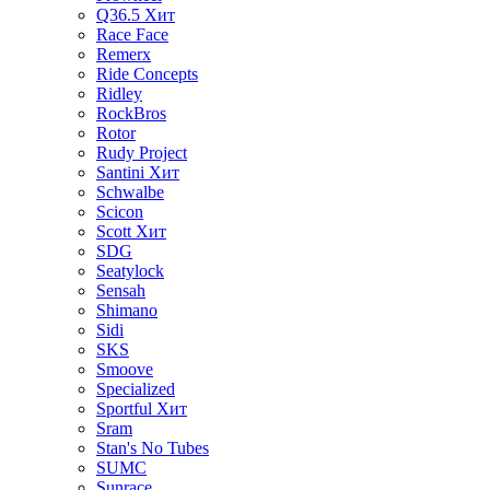
Q36.5
Хит
Race Face
Remerx
Ride Concepts
Ridley
RockBros
Rotor
Rudy Project
Santini
Хит
Schwalbe
Scicon
Scott
Хит
SDG
Seatylock
Sensah
Shimano
Sidi
SKS
Smoove
Specialized
Sportful
Хит
Sram
Stan's No Tubes
SUMC
Sunrace