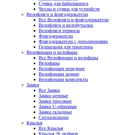
Сумки для байкпакинга
Чехлы и сумки для устройств
Велофляги и флягодержатели
Все Велофляги и флягодержатели
Велофляги и велобутылки
Велофляги термосы
Флягодержатели
Флягодержатели с дополнениями
Гидратация для триатлона
Велофонари и велофары
Все Велофонари и велофары
Велофары
Велофонари передние
Велофонари задние
Велофонари комплекты
Замки
Все Замки
Замки цепные
Замки тросовые
Замки U-образные
Замки складные
Сигнализации
Крылья
Все Крылья
Крылья 26 дюймов