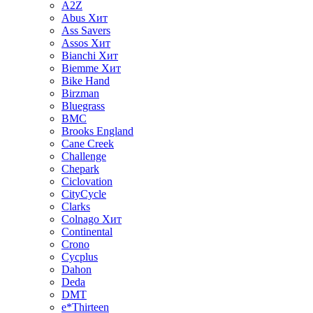
A2Z
Abus
Хит
Ass Savers
Assos
Хит
Bianchi
Хит
Biemme
Хит
Bike Hand
Birzman
Bluegrass
BMC
Brooks England
Cane Creek
Challenge
Chepark
Ciclovation
CityCycle
Clarks
Colnago
Хит
Continental
Crono
Cycplus
Dahon
Deda
DMT
e*Thirteen