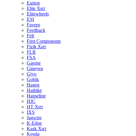
Easton
Elite
Хит
Elitewheels
ESI
Favero
Feedback
Felt
First Components
Fizik
Хит
FLR
FSA
Gaerne
Gineyea
Giyo
Gobik
Hagen
Haibike
Hanseline
HJC
HT
Хит
IXS
Jagwire
K-Edge
Kask
Хит
Kenda