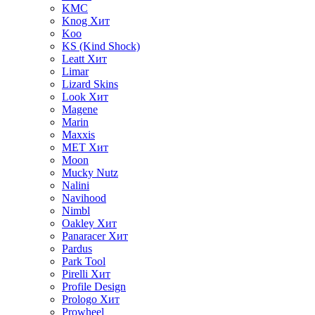
KMC
Knog
Хит
Koo
KS (Kind Shock)
Leatt
Хит
Limar
Lizard Skins
Look
Хит
Magene
Marin
Maxxis
MET
Хит
Moon
Mucky Nutz
Nalini
Navihood
Nimbl
Oakley
Хит
Panaracer
Хит
Pardus
Park Tool
Pirelli
Хит
Profile Design
Prologo
Хит
Prowheel