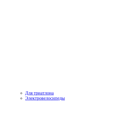
Для триатлона
Электровелосипеды