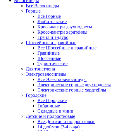
Велосипеды
Все Велосипеды
Горные
Все Горные
Любительские
Кросс-кантри двухподвесы
Кросс-кантри хардтейлы
Трейл и эндуро
Шоссейные и гравийные
Все Шоссейные и гравийные
Гравийные
Шоссейные
Туристические
Для триатлона
Электровелосипеды
Все Электровелосипеды
Электрические горные двухподвесы
Электрические горные хардтейлы
Городские
Все Городские
Гибридные
Складные и мини
Детские и подростковые
Все Детские и подростковые
14 дюймов (3-4 года)