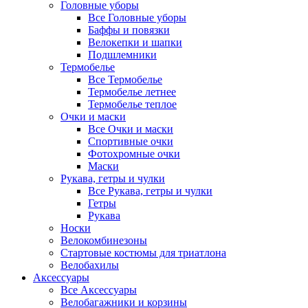
Головные уборы
Все Головные уборы
Баффы и повязки
Велокепки и шапки
Подшлемники
Термобелье
Все Термобелье
Термобелье летнее
Термобелье теплое
Очки и маски
Все Очки и маски
Спортивные очки
Фотохромные очки
Маски
Рукава, гетры и чулки
Все Рукава, гетры и чулки
Гетры
Рукава
Носки
Велокомбинезоны
Стартовые костюмы для триатлона
Велобахилы
Аксессуары
Все Аксессуары
Велобагажники и корзины