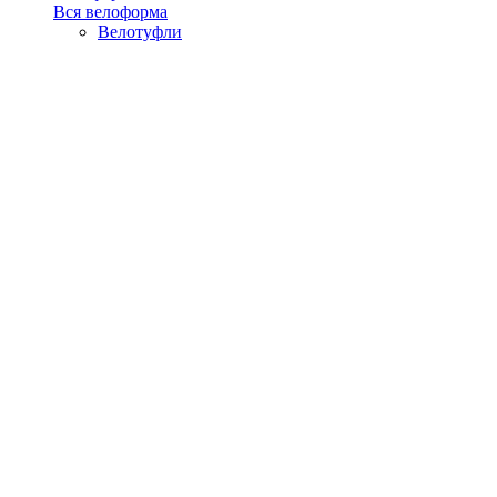
Вся велоформа
Велотуфли