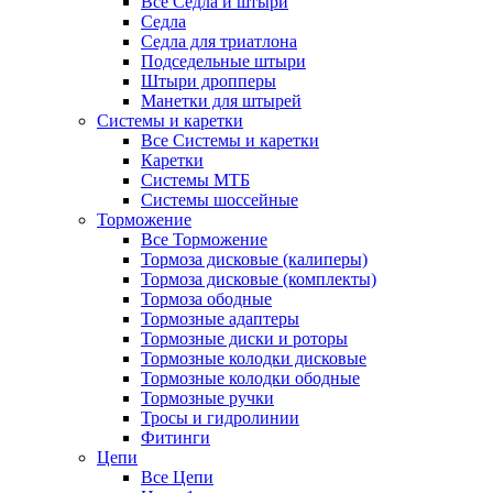
Все Седла и штыри
Седла
Седла для триатлона
Подседельные штыри
Штыри дропперы
Манетки для штырей
Системы и каретки
Все Системы и каретки
Каретки
Системы МТБ
Системы шоссейные
Торможение
Все Торможение
Тормоза дисковые (калиперы)
Тормоза дисковые (комплекты)
Тормоза ободные
Тормозные адаптеры
Тормозные диски и роторы
Тормозные колодки дисковые
Тормозные колодки ободные
Тормозные ручки
Тросы и гидролинии
Фитинги
Цепи
Все Цепи