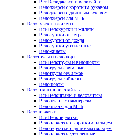
Все Велоджерси и веломайки
Велоджерси с коротким рукавом
Велоджерси с длинным рукавом
Велоджерси для МТБ
Велокуртки и жилеты
Все Велокуртки и жилеты
Велокуртки от ветра
Велокуртки от дождя
Велокуртки утепленные
Веложилеты
Велотрусы и велошорты
Все Велотрусы и велошорты
Велотрусы с лямками
Велотрусы без лямок
Велотрусы лайнеры
Велошорты
Велоштаны и велотайтсы
Все Велоштаны и велотайтсы
Велоштаны с памперсом
Велоштаны для МТБ
Велоперчатки
Все Велоперчатки
Велоперчатки с коротким пальцем
Велоперчатки с длинным пальцем
Велоперчатки утепленные