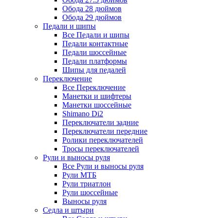
Обода 28 дюймов
Обода 29 дюймов
Педали и шипы
Все Педали и шипы
Педали контактные
Педали шоссейные
Педали платформы
Шипы для педалей
Переключение
Все Переключение
Манетки и шифтеры
Манетки шоссейные
Shimano Di2
Переключатели задние
Переключатели передние
Ролики переключателей
Тросы переключателей
Рули и выносы руля
Все Рули и выносы руля
Рули МТБ
Рули триатлон
Рули шоссейные
Выносы руля
Седла и штыри