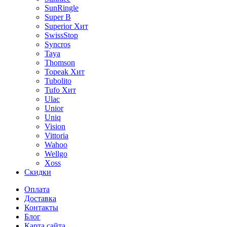
SunRingle
Super B
Superior
Хит
SwissStop
Syncros
Taya
Thomson
Topeak
Хит
Tubolito
Tufo
Хит
Ulac
Unior
Uniq
Vision
Vittoria
Wahoo
Wellgo
Xoss
Скидки
Оплата
Доставка
Контакты
Блог
Карта сайта