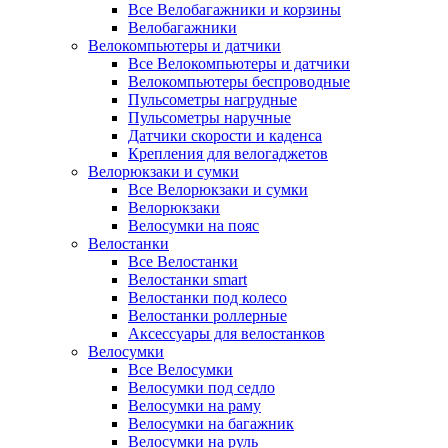
Все Велобагажники и корзины
Велобагажники
Велокомпьютеры и датчики
Все Велокомпьютеры и датчики
Велокомпьютеры беспроводные
Пульсометры нагрудные
Пульсометры наручные
Датчики скорости и каденса
Крепления для велогаджетов
Велорюкзаки и сумки
Все Велорюкзаки и сумки
Велорюкзаки
Велосумки на пояс
Велостанки
Все Велостанки
Велостанки smart
Велостанки под колесо
Велостанки роллерные
Аксессуары для велостанков
Велосумки
Все Велосумки
Велосумки под седло
Велосумки на раму
Велосумки на багажник
Велосумки на руль