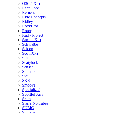
Q36.5
Хит
Race Face
Remerx
Ride Concepts
Ridley
RockBros
Rotor
Rudy Project
Santini
Хит
Schwalbe
Scicon
Scott
Хит
SDG
Seatylock
Sensah
Shimano
Sidi
SKS
Smoove
Specialized
Sportful
Хит
Sram
Stan's No Tubes
SUMC
Sunrace