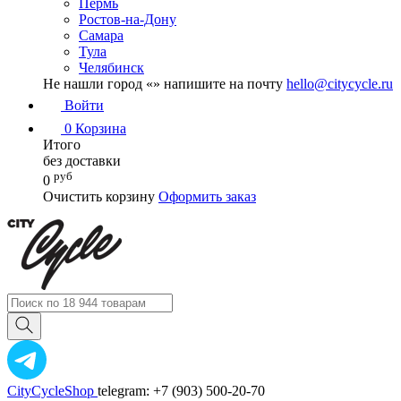
Пермь
Ростов-на-Дону
Самара
Тула
Челябинск
Не нашли город «
» напишите на почту
hello@citycycle.ru
Войти
0
Корзина
Итого
без доставки
руб
0
Очистить корзину
Оформить заказ
CityCycleShop
telegram: +7 (903) 500-20-70