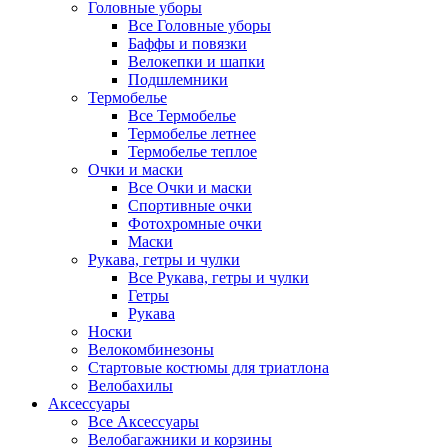
Головные уборы
Все Головные уборы
Баффы и повязки
Велокепки и шапки
Подшлемники
Термобелье
Все Термобелье
Термобелье летнее
Термобелье теплое
Очки и маски
Все Очки и маски
Спортивные очки
Фотохромные очки
Маски
Рукава, гетры и чулки
Все Рукава, гетры и чулки
Гетры
Рукава
Носки
Велокомбинезоны
Стартовые костюмы для триатлона
Велобахилы
Аксессуары
Все Аксессуары
Велобагажники и корзины