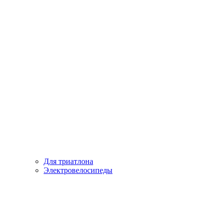
Для триатлона
Электровелосипеды