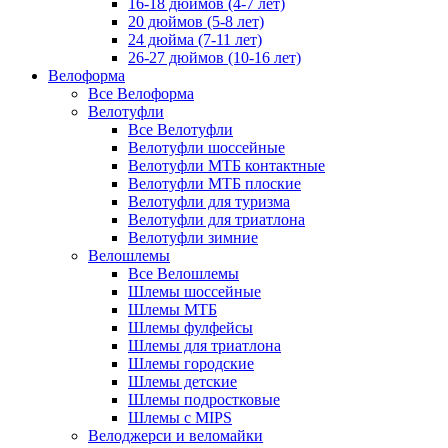
16-18 дюймов (4-7 лет)
20 дюймов (5-8 лет)
24 дюйма (7-11 лет)
26-27 дюймов (10-16 лет)
Велоформа
Все Велоформа
Велотуфли
Все Велотуфли
Велотуфли шоссейные
Велотуфли МТБ контактные
Велотуфли МТБ плоские
Велотуфли для туризма
Велотуфли для триатлона
Велотуфли зимние
Велошлемы
Все Велошлемы
Шлемы шоссейные
Шлемы МТБ
Шлемы фулфейсы
Шлемы для триатлона
Шлемы городские
Шлемы детские
Шлемы подростковые
Шлемы с MIPS
Велоджерси и веломайки