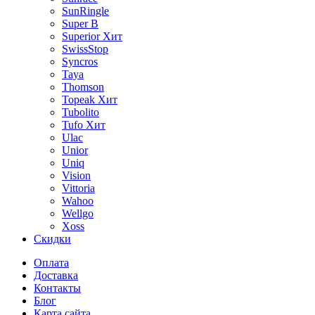
SunRingle
Super B
Superior
Хит
SwissStop
Syncros
Taya
Thomson
Topeak
Хит
Tubolito
Tufo
Хит
Ulac
Unior
Uniq
Vision
Vittoria
Wahoo
Wellgo
Xoss
Скидки
Оплата
Доставка
Контакты
Блог
Карта сайта