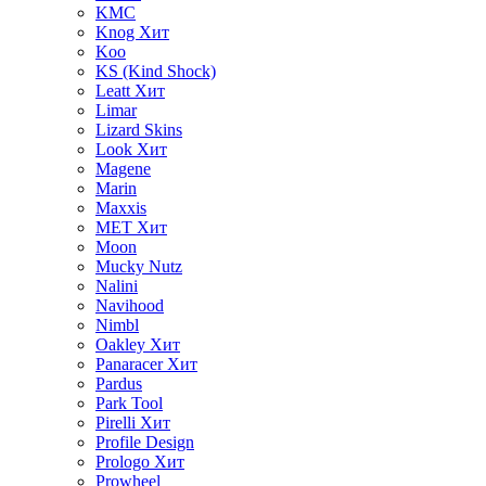
KMC
Knog
Хит
Koo
KS (Kind Shock)
Leatt
Хит
Limar
Lizard Skins
Look
Хит
Magene
Marin
Maxxis
MET
Хит
Moon
Mucky Nutz
Nalini
Navihood
Nimbl
Oakley
Хит
Panaracer
Хит
Pardus
Park Tool
Pirelli
Хит
Profile Design
Prologo
Хит
Prowheel