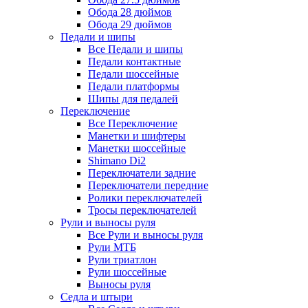
Обода 28 дюймов
Обода 29 дюймов
Педали и шипы
Все Педали и шипы
Педали контактные
Педали шоссейные
Педали платформы
Шипы для педалей
Переключение
Все Переключение
Манетки и шифтеры
Манетки шоссейные
Shimano Di2
Переключатели задние
Переключатели передние
Ролики переключателей
Тросы переключателей
Рули и выносы руля
Все Рули и выносы руля
Рули МТБ
Рули триатлон
Рули шоссейные
Выносы руля
Седла и штыри