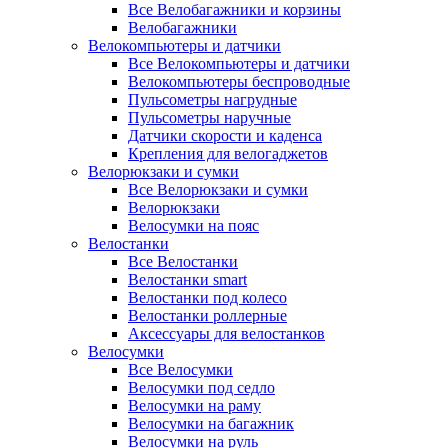
Все Велобагажники и корзины
Велобагажники
Велокомпьютеры и датчики
Все Велокомпьютеры и датчики
Велокомпьютеры беспроводные
Пульсометры нагрудные
Пульсометры наручные
Датчики скорости и каденса
Крепления для велогаджетов
Велорюкзаки и сумки
Все Велорюкзаки и сумки
Велорюкзаки
Велосумки на пояс
Велостанки
Все Велостанки
Велостанки smart
Велостанки под колесо
Велостанки роллерные
Аксессуары для велостанков
Велосумки
Все Велосумки
Велосумки под седло
Велосумки на раму
Велосумки на багажник
Велосумки на руль