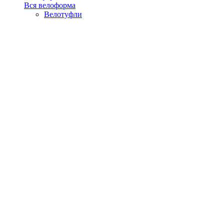
Вся велоформа
Велотуфли