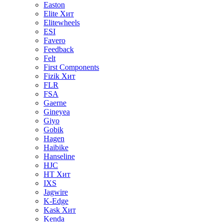
Easton
Elite
Хит
Elitewheels
ESI
Favero
Feedback
Felt
First Components
Fizik
Хит
FLR
FSA
Gaerne
Gineyea
Giyo
Gobik
Hagen
Haibike
Hanseline
HJC
HT
Хит
IXS
Jagwire
K-Edge
Kask
Хит
Kenda