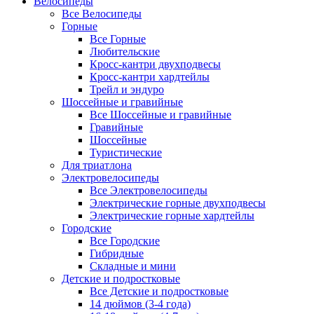
Велосипеды
Все Велосипеды
Горные
Все Горные
Любительские
Кросс-кантри двухподвесы
Кросс-кантри хардтейлы
Трейл и эндуро
Шоссейные и гравийные
Все Шоссейные и гравийные
Гравийные
Шоссейные
Туристические
Для триатлона
Электровелосипеды
Все Электровелосипеды
Электрические горные двухподвесы
Электрические горные хардтейлы
Городские
Все Городские
Гибридные
Складные и мини
Детские и подростковые
Все Детские и подростковые
14 дюймов (3-4 года)