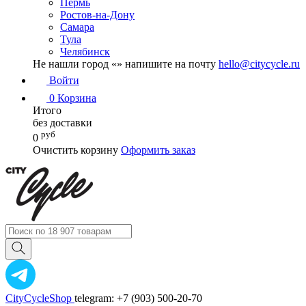
Пермь
Ростов-на-Дону
Самара
Тула
Челябинск
Не нашли город «
» напишите на почту
hello@citycycle.ru
Войти
0
Корзина
Итого
без доставки
руб
0
Очистить корзину
Оформить заказ
CityCycleShop
telegram: +7 (903) 500-20-70