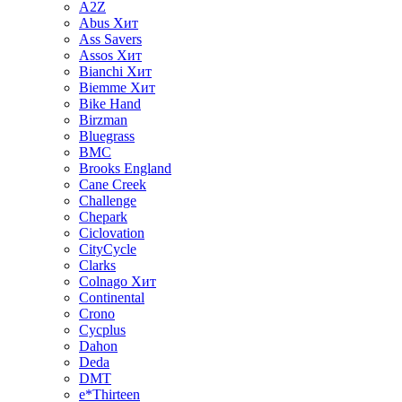
A2Z
Abus
Хит
Ass Savers
Assos
Хит
Bianchi
Хит
Biemme
Хит
Bike Hand
Birzman
Bluegrass
BMC
Brooks England
Cane Creek
Challenge
Chepark
Ciclovation
CityCycle
Clarks
Colnago
Хит
Continental
Crono
Cycplus
Dahon
Deda
DMT
e*Thirteen