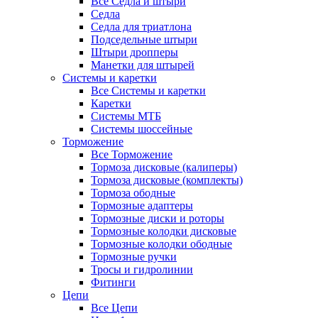
Все Седла и штыри
Седла
Седла для триатлона
Подседельные штыри
Штыри дропперы
Манетки для штырей
Системы и каретки
Все Системы и каретки
Каретки
Системы МТБ
Системы шоссейные
Торможение
Все Торможение
Тормоза дисковые (калиперы)
Тормоза дисковые (комплекты)
Тормоза ободные
Тормозные адаптеры
Тормозные диски и роторы
Тормозные колодки дисковые
Тормозные колодки ободные
Тормозные ручки
Тросы и гидролинии
Фитинги
Цепи
Все Цепи