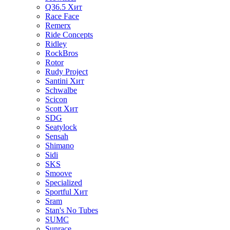
Q36.5
Хит
Race Face
Remerx
Ride Concepts
Ridley
RockBros
Rotor
Rudy Project
Santini
Хит
Schwalbe
Scicon
Scott
Хит
SDG
Seatylock
Sensah
Shimano
Sidi
SKS
Smoove
Specialized
Sportful
Хит
Sram
Stan's No Tubes
SUMC
Sunrace