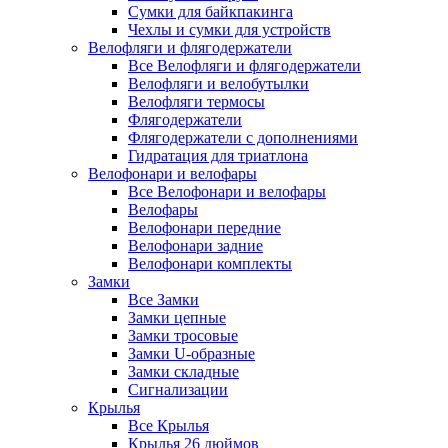
Сумки для байкпакинга
Чехлы и сумки для устройств
Велофляги и флягодержатели
Все Велофляги и флягодержатели
Велофляги и велобутылки
Велофляги термосы
Флягодержатели
Флягодержатели с дополнениями
Гидратация для триатлона
Велофонари и велофары
Все Велофонари и велофары
Велофары
Велофонари передние
Велофонари задние
Велофонари комплекты
Замки
Все Замки
Замки цепные
Замки тросовые
Замки U-образные
Замки складные
Сигнализации
Крылья
Все Крылья
Крылья 26 дюймов