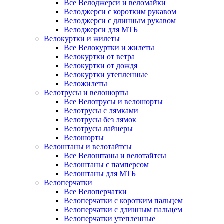
Все Велоджерси и веломайки
Велоджерси с коротким рукавом
Велоджерси с длинным рукавом
Велоджерси для МТБ
Велокуртки и жилеты
Все Велокуртки и жилеты
Велокуртки от ветра
Велокуртки от дождя
Велокуртки утепленные
Веложилеты
Велотрусы и велошорты
Все Велотрусы и велошорты
Велотрусы с лямками
Велотрусы без лямок
Велотрусы лайнеры
Велошорты
Велоштаны и велотайтсы
Все Велоштаны и велотайтсы
Велоштаны с памперсом
Велоштаны для МТБ
Велоперчатки
Все Велоперчатки
Велоперчатки с коротким пальцем
Велоперчатки с длинным пальцем
Велоперчатки утепленные