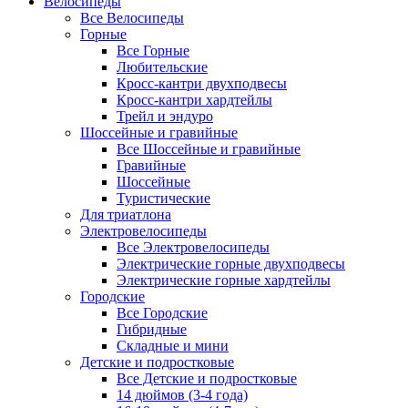
Велосипеды
Все Велосипеды
Горные
Все Горные
Любительские
Кросс-кантри двухподвесы
Кросс-кантри хардтейлы
Трейл и эндуро
Шоссейные и гравийные
Все Шоссейные и гравийные
Гравийные
Шоссейные
Туристические
Для триатлона
Электровелосипеды
Все Электровелосипеды
Электрические горные двухподвесы
Электрические горные хардтейлы
Городские
Все Городские
Гибридные
Складные и мини
Детские и подростковые
Все Детские и подростковые
14 дюймов (3-4 года)