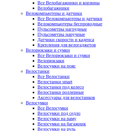
Все Велобагажники и корзины
Велобагажники
Велокомпьютеры и датчики
Все Велокомпьютеры и датчики
Велокомпьютеры беспроводные
Пульсометры нагрудные
Пульсометры наручные
Датчики скорости и каденса
Крепления для велогаджетов
Велорюкзаки и сумки
Все Велорюкзаки и сумки
Велорюкзаки
Велосумки на пояс
Велостанки
Все Велостанки
Велостанки smart
Велостанки под колесо
Велостанки роллерные
Аксессуары для велостанков
Велосумки
Все Велосумки
Велосумки под седло
Велосумки на раму
Велосумки на багажник
Велосумки на руль