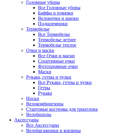
Головные уборы
Все Головные уборы
Баффы и повязки
Велокепки и шапки
Подшлемники
Термобелье
Все Термобелье
Термобелье летнее
Термобелье теплое
Очки и маски
Все Очки и маски
Спортивные очки
Фотохромные очки
Маски
Рукава, гетры и чулки
Все Рукава, гетры и чулки
Гетры
Рукава
Носки
Велокомбинезоны
Стартовые костюмы для триатлона
Велобахилы
Аксессуары
Все Аксессуары
Велобагажники и корзины