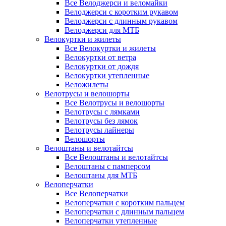
Все Велоджерси и веломайки
Велоджерси с коротким рукавом
Велоджерси с длинным рукавом
Велоджерси для МТБ
Велокуртки и жилеты
Все Велокуртки и жилеты
Велокуртки от ветра
Велокуртки от дождя
Велокуртки утепленные
Веложилеты
Велотрусы и велошорты
Все Велотрусы и велошорты
Велотрусы с лямками
Велотрусы без лямок
Велотрусы лайнеры
Велошорты
Велоштаны и велотайтсы
Все Велоштаны и велотайтсы
Велоштаны с памперсом
Велоштаны для МТБ
Велоперчатки
Все Велоперчатки
Велоперчатки с коротким пальцем
Велоперчатки с длинным пальцем
Велоперчатки утепленные