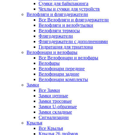
Сумки для байкпакинга
Чехлы и сумки для устройств
Велофляги и флягодержатели
Все Велофляги и флягодержатели
Велофляги и велобутылки
Велофляги термосы
Флягодержатели
Флягодержатели с дополнениями
Гидратация для триатлона
Велофонари и велофары
Все Велофонари и велофары
Велофары
Велофонари передние
Велофонари задние
Велофонари комплекты
Замки
Все Замки
Замки цепные
Замки тросовые
Замки U-образные
Замки складные
Сигнализации
Крылья
Все Крылья
Крылья 26 дюймов