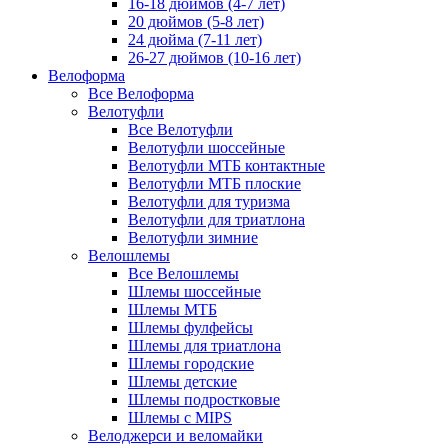
16-18 дюймов (4-7 лет)
20 дюймов (5-8 лет)
24 дюйма (7-11 лет)
26-27 дюймов (10-16 лет)
Велоформа
Все Велоформа
Велотуфли
Все Велотуфли
Велотуфли шоссейные
Велотуфли МТБ контактные
Велотуфли МТБ плоские
Велотуфли для туризма
Велотуфли для триатлона
Велотуфли зимние
Велошлемы
Все Велошлемы
Шлемы шоссейные
Шлемы МТБ
Шлемы фулфейсы
Шлемы для триатлона
Шлемы городские
Шлемы детские
Шлемы подростковые
Шлемы с MIPS
Велоджерси и веломайки