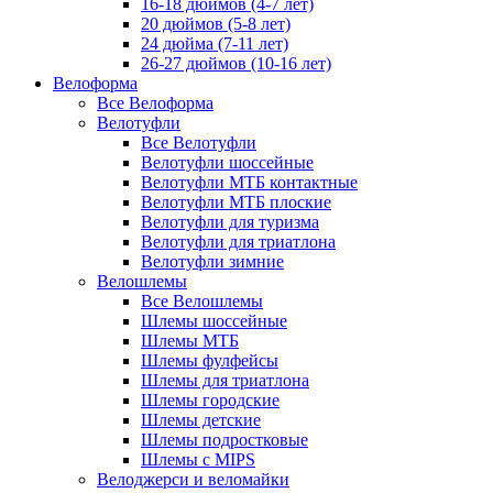
16-18 дюймов (4-7 лет)
20 дюймов (5-8 лет)
24 дюйма (7-11 лет)
26-27 дюймов (10-16 лет)
Велоформа
Все Велоформа
Велотуфли
Все Велотуфли
Велотуфли шоссейные
Велотуфли МТБ контактные
Велотуфли МТБ плоские
Велотуфли для туризма
Велотуфли для триатлона
Велотуфли зимние
Велошлемы
Все Велошлемы
Шлемы шоссейные
Шлемы МТБ
Шлемы фулфейсы
Шлемы для триатлона
Шлемы городские
Шлемы детские
Шлемы подростковые
Шлемы с MIPS
Велоджерси и веломайки