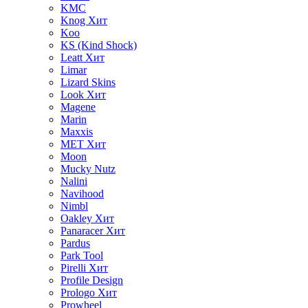
KMC
Knog
Хит
Koo
KS (Kind Shock)
Leatt
Хит
Limar
Lizard Skins
Look
Хит
Magene
Marin
Maxxis
MET
Хит
Moon
Mucky Nutz
Nalini
Navihood
Nimbl
Oakley
Хит
Panaracer
Хит
Pardus
Park Tool
Pirelli
Хит
Profile Design
Prologo
Хит
Prowheel