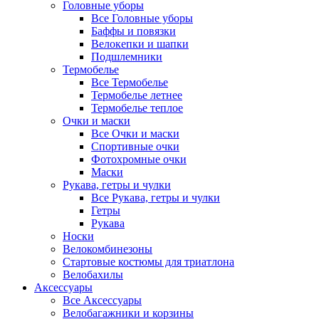
Головные уборы
Все Головные уборы
Баффы и повязки
Велокепки и шапки
Подшлемники
Термобелье
Все Термобелье
Термобелье летнее
Термобелье теплое
Очки и маски
Все Очки и маски
Спортивные очки
Фотохромные очки
Маски
Рукава, гетры и чулки
Все Рукава, гетры и чулки
Гетры
Рукава
Носки
Велокомбинезоны
Стартовые костюмы для триатлона
Велобахилы
Аксессуары
Все Аксессуары
Велобагажники и корзины