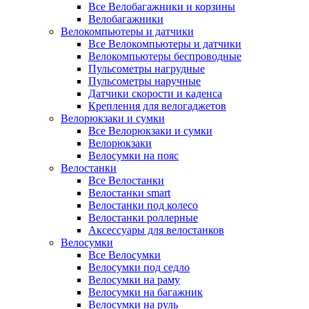
Все Велобагажники и корзины
Велобагажники
Велокомпьютеры и датчики
Все Велокомпьютеры и датчики
Велокомпьютеры беспроводные
Пульсометры нагрудные
Пульсометры наручные
Датчики скорости и каденса
Крепления для велогаджетов
Велорюкзаки и сумки
Все Велорюкзаки и сумки
Велорюкзаки
Велосумки на пояс
Велостанки
Все Велостанки
Велостанки smart
Велостанки под колесо
Велостанки роллерные
Аксессуары для велостанков
Велосумки
Все Велосумки
Велосумки под седло
Велосумки на раму
Велосумки на багажник
Велосумки на руль