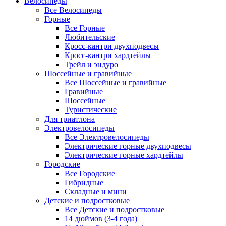
Велосипеды
Все Велосипеды
Горные
Все Горные
Любительские
Кросс-кантри двухподвесы
Кросс-кантри хардтейлы
Трейл и эндуро
Шоссейные и гравийные
Все Шоссейные и гравийные
Гравийные
Шоссейные
Туристические
Для триатлона
Электровелосипеды
Все Электровелосипеды
Электрические горные двухподвесы
Электрические горные хардтейлы
Городские
Все Городские
Гибридные
Складные и мини
Детские и подростковые
Все Детские и подростковые
14 дюймов (3-4 года)