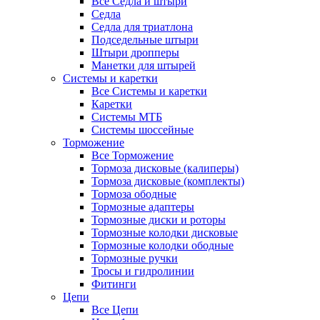
Все Седла и штыри
Седла
Седла для триатлона
Подседельные штыри
Штыри дропперы
Манетки для штырей
Системы и каретки
Все Системы и каретки
Каретки
Системы МТБ
Системы шоссейные
Торможение
Все Торможение
Тормоза дисковые (калиперы)
Тормоза дисковые (комплекты)
Тормоза ободные
Тормозные адаптеры
Тормозные диски и роторы
Тормозные колодки дисковые
Тормозные колодки ободные
Тормозные ручки
Тросы и гидролинии
Фитинги
Цепи
Все Цепи