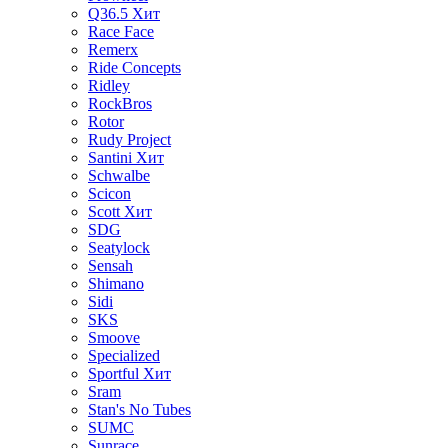
Q36.5
Хит
Race Face
Remerx
Ride Concepts
Ridley
RockBros
Rotor
Rudy Project
Santini
Хит
Schwalbe
Scicon
Scott
Хит
SDG
Seatylock
Sensah
Shimano
Sidi
SKS
Smoove
Specialized
Sportful
Хит
Sram
Stan's No Tubes
SUMC
Sunrace