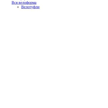
Вся велоформа
Велотуфли