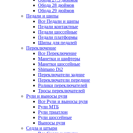
Обода 28 дюймов
Обода 29 дюймов
Педали и шипы
Все Педали и шипы
Педали контактные
Педали шоссейные
Педали платформы
Шипы для педалей
Переключение
Все Переключение
Манетки и шифтеры
Манетки шоссейные
Shimano Di2
Переключатели задние
Переключатели передние
Ролики переключателей
Тросы переключателей
Рули и выносы руля
Все Рули и выносы руля
Рули МТБ
Рули триатлон
Рули шоссейные
Выносы руля
Седла и штыри