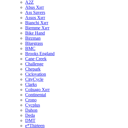
A2Z
Abus
Хит
Ass Savers
Assos
Хит
Bianchi
Хит
Biemme
Хит
Bike Hand
Birzman
Bluegrass
BMC
Brooks England
Cane Creek
Challenge
Chepark
Ciclovation
CityCycle
Clarks
Colnago
Хит
Continental
Crono
Cycplus
Dahon
Deda
DMT
e*Thirteen