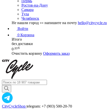
Пермь
Ростов-на-Дону
Самара
Тула
Челябинск
Не нашли город «
» напишите на почту
hello@citycycle.ru
Войти
0
Корзина
Итого
без доставки
руб
0
Очистить корзину
Оформить заказ
CityCycleShop
telegram: +7 (903) 500-20-70