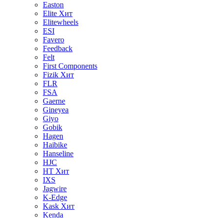
Easton
Elite
Хит
Elitewheels
ESI
Favero
Feedback
Felt
First Components
Fizik
Хит
FLR
FSA
Gaerne
Gineyea
Giyo
Gobik
Hagen
Haibike
Hanseline
HJC
HT
Хит
IXS
Jagwire
K-Edge
Kask
Хит
Kenda