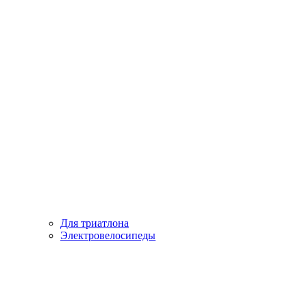
Для триатлона
Электровелосипеды