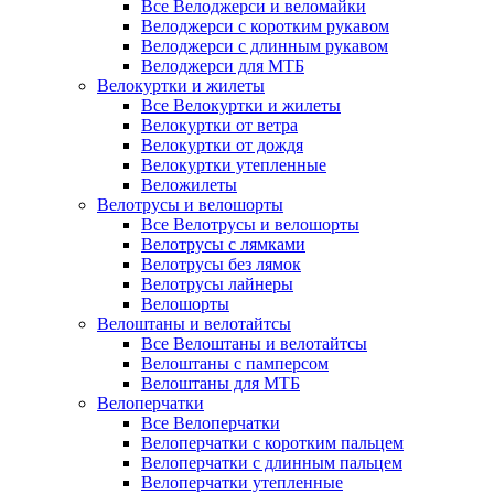
Все Велоджерси и веломайки
Велоджерси с коротким рукавом
Велоджерси с длинным рукавом
Велоджерси для МТБ
Велокуртки и жилеты
Все Велокуртки и жилеты
Велокуртки от ветра
Велокуртки от дождя
Велокуртки утепленные
Веложилеты
Велотрусы и велошорты
Все Велотрусы и велошорты
Велотрусы с лямками
Велотрусы без лямок
Велотрусы лайнеры
Велошорты
Велоштаны и велотайтсы
Все Велоштаны и велотайтсы
Велоштаны с памперсом
Велоштаны для МТБ
Велоперчатки
Все Велоперчатки
Велоперчатки с коротким пальцем
Велоперчатки с длинным пальцем
Велоперчатки утепленные