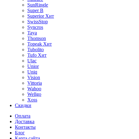
SunRingle
Super B
Superior
Хит
SwissStop
Syncros
Taya
Thomson
Topeak
Хит
Tubolito
Tufo
Хит
Ulac
Unior
Uniq
Vision
Vittoria
Wahoo
Wellgo
Xoss
Скидки
Оплата
Доставка
Контакты
Блог
Карта сайта