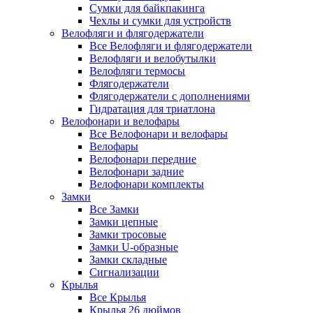
Сумки для байкпакинга
Чехлы и сумки для устройств
Велофляги и флягодержатели
Все Велофляги и флягодержатели
Велофляги и велобутылки
Велофляги термосы
Флягодержатели
Флягодержатели с дополнениями
Гидратация для триатлона
Велофонари и велофары
Все Велофонари и велофары
Велофары
Велофонари передние
Велофонари задние
Велофонари комплекты
Замки
Все Замки
Замки цепные
Замки тросовые
Замки U-образные
Замки складные
Сигнализации
Крылья
Все Крылья
Крылья 26 дюймов