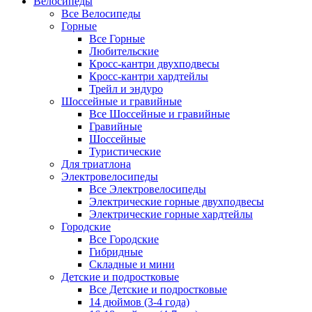
Велосипеды
Все Велосипеды
Горные
Все Горные
Любительские
Кросс-кантри двухподвесы
Кросс-кантри хардтейлы
Трейл и эндуро
Шоссейные и гравийные
Все Шоссейные и гравийные
Гравийные
Шоссейные
Туристические
Для триатлона
Электровелосипеды
Все Электровелосипеды
Электрические горные двухподвесы
Электрические горные хардтейлы
Городские
Все Городские
Гибридные
Складные и мини
Детские и подростковые
Все Детские и подростковые
14 дюймов (3-4 года)