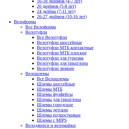
16-18 дюймов (4-7 лет)
20 дюймов (5-8 лет)
24 дюйма (7-11 лет)
26-27 дюймов (10-16 лет)
Велоформа
Все Велоформа
Велотуфли
Все Велотуфли
Велотуфли шоссейные
Велотуфли МТБ контактные
Велотуфли МТБ плоские
Велотуфли для туризма
Велотуфли для триатлона
Велотуфли зимние
Велошлемы
Все Велошлемы
Шлемы шоссейные
Шлемы МТБ
Шлемы фулфейсы
Шлемы для триатлона
Шлемы городские
Шлемы детские
Шлемы подростковые
Шлемы с MIPS
Велоджерси и веломайки