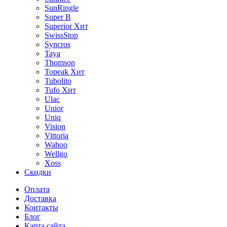
SunRingle
Super B
Superior
Хит
SwissStop
Syncros
Taya
Thomson
Topeak
Хит
Tubolito
Tufo
Хит
Ulac
Unior
Uniq
Vision
Vittoria
Wahoo
Wellgo
Xoss
Скидки
Оплата
Доставка
Контакты
Блог
Карта сайта