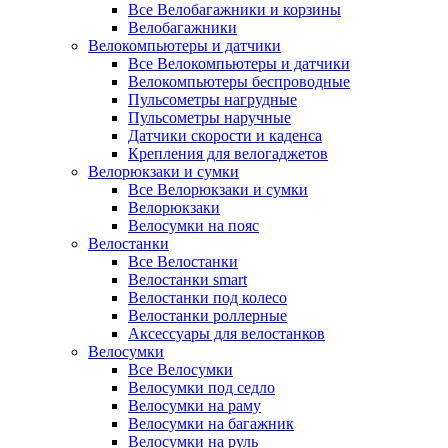
Все Велобагажники и корзины
Велобагажники
Велокомпьютеры и датчики
Все Велокомпьютеры и датчики
Велокомпьютеры беспроводные
Пульсометры нагрудные
Пульсометры наручные
Датчики скорости и каденса
Крепления для велогаджетов
Велорюкзаки и сумки
Все Велорюкзаки и сумки
Велорюкзаки
Велосумки на пояс
Велостанки
Все Велостанки
Велостанки smart
Велостанки под колесо
Велостанки роллерные
Аксессуары для велостанков
Велосумки
Все Велосумки
Велосумки под седло
Велосумки на раму
Велосумки на багажник
Велосумки на руль