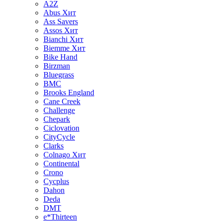
A2Z
Abus
Хит
Ass Savers
Assos
Хит
Bianchi
Хит
Biemme
Хит
Bike Hand
Birzman
Bluegrass
BMC
Brooks England
Cane Creek
Challenge
Chepark
Ciclovation
CityCycle
Clarks
Colnago
Хит
Continental
Crono
Cycplus
Dahon
Deda
DMT
e*Thirteen