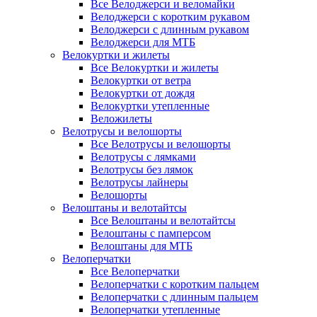
Все Велоджерси и веломайки
Велоджерси с коротким рукавом
Велоджерси с длинным рукавом
Велоджерси для МТБ
Велокуртки и жилеты
Все Велокуртки и жилеты
Велокуртки от ветра
Велокуртки от дождя
Велокуртки утепленные
Веложилеты
Велотрусы и велошорты
Все Велотрусы и велошорты
Велотрусы с лямками
Велотрусы без лямок
Велотрусы лайнеры
Велошорты
Велоштаны и велотайтсы
Все Велоштаны и велотайтсы
Велоштаны с памперсом
Велоштаны для МТБ
Велоперчатки
Все Велоперчатки
Велоперчатки с коротким пальцем
Велоперчатки с длинным пальцем
Велоперчатки утепленные