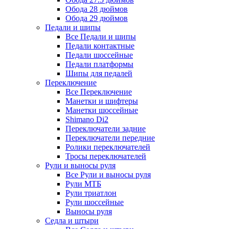
Обода 28 дюймов
Обода 29 дюймов
Педали и шипы
Все Педали и шипы
Педали контактные
Педали шоссейные
Педали платформы
Шипы для педалей
Переключение
Все Переключение
Манетки и шифтеры
Манетки шоссейные
Shimano Di2
Переключатели задние
Переключатели передние
Ролики переключателей
Тросы переключателей
Рули и выносы руля
Все Рули и выносы руля
Рули МТБ
Рули триатлон
Рули шоссейные
Выносы руля
Седла и штыри