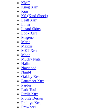
KMC
Knog
Хит
Koo
KS (Kind Shock)
Leatt
Хит
Limar
Lizard Skins
Look
Хит
Magene
Marin
Maxxis
MET
Хит
Moon
Mucky Nutz
Nalini
Navihood
Nimbl
Oakley
Хит
Panaracer
Хит
Pardus
Park Tool
Pirelli
Хит
Profile Design
Prologo
Хит
Prowheel