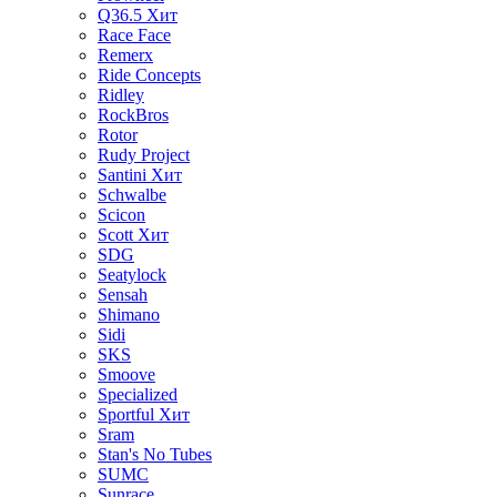
Q36.5
Хит
Race Face
Remerx
Ride Concepts
Ridley
RockBros
Rotor
Rudy Project
Santini
Хит
Schwalbe
Scicon
Scott
Хит
SDG
Seatylock
Sensah
Shimano
Sidi
SKS
Smoove
Specialized
Sportful
Хит
Sram
Stan's No Tubes
SUMC
Sunrace