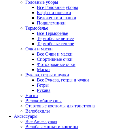
Головные уборы
Все Головные уборы
Баффы и повязки
Велокепки и шапки
Подшлемники
Термобелье
Все Термобелье
Термобелье летнее
Термобелье теплое
Очки и маски
Все Очки и маски
Спортивные очки
Фотохромные очки
Маски
Рукава, гетры и чулки
Все Рукава, гетры и чулки
Гетры
Рукава
Носки
Велокомбинезоны
Стартовые костюмы для триатлона
Велобахилы
Аксессуары
Все Аксессуары
Велобагажники и корзины