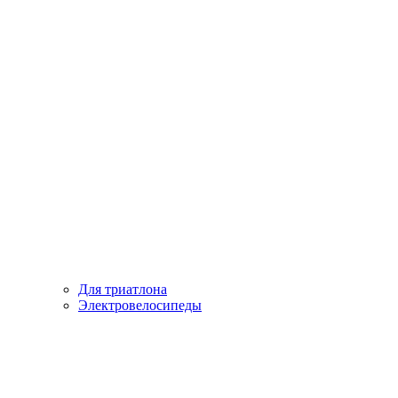
Для триатлона
Электровелосипеды