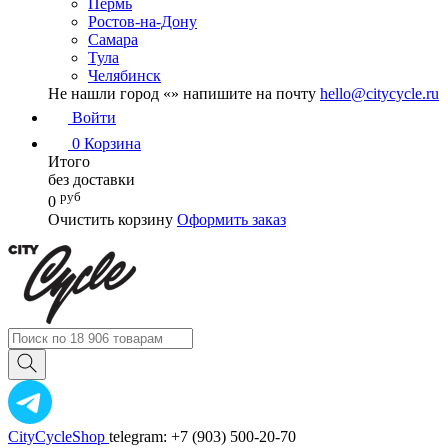
Пермь
Ростов-на-Дону
Самара
Тула
Челябинск
Не нашли город «
» напишите на почту
hello@citycycle.ru
Войти
0
Корзина
Итого
без доставки
руб
0
Очистить корзину
Оформить заказ
CityCycleShop
telegram: +7 (903) 500-20-70