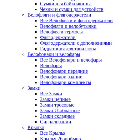
Сумки для байкпакинга
Чехлы и сумки для устройств
Велофляги и флягодержатели
Все Велофляги и флягодержатели
Велофляги и велобутылки
Велофляги термосы
Флягодержатели
Флягодержатели с дополнениями
Гидратация для триатлона
Велофонари и велофары
Все Велофонари и велофары
Велофары
Велофонари передние
Велофонари задние
Велофонари комплекты
Замки
Все Замки
Замки цепные
Замки тросовые
Замки U-образные
Замки складные
Сигнализации
Крылья
Все Крылья
Крылья 26 дюймов