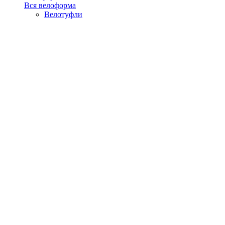
Вся велоформа
Велотуфли