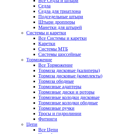
Все Седла и штыри
Седла
Седла для триатлона
Подседельные штыри
Штыри дропперы
Манетки для штырей
Системы и каретки
Все Системы и каретки
Каретки
Системы МТБ
Системы шоссейные
Торможение
Все Торможение
Тормоза дисковые (калиперы)
Тормоза дисковые (комплекты)
Тормоза ободные
Тормозные адаптеры
Тормозные диски и роторы
Тормозные колодки дисковые
Тормозные колодки ободные
Тормозные ручки
Тросы и гидролинии
Фитинги
Цепи
Все Цепи