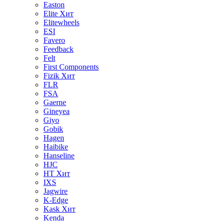
Easton
Elite
Хит
Elitewheels
ESI
Favero
Feedback
Felt
First Components
Fizik
Хит
FLR
FSA
Gaerne
Gineyea
Giyo
Gobik
Hagen
Haibike
Hanseline
HJC
HT
Хит
IXS
Jagwire
K-Edge
Kask
Хит
Kenda