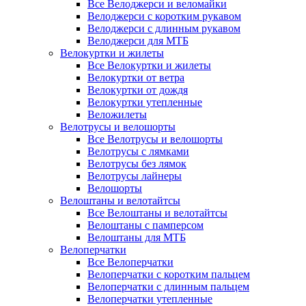
Все Велоджерси и веломайки
Велоджерси с коротким рукавом
Велоджерси с длинным рукавом
Велоджерси для МТБ
Велокуртки и жилеты
Все Велокуртки и жилеты
Велокуртки от ветра
Велокуртки от дождя
Велокуртки утепленные
Веложилеты
Велотрусы и велошорты
Все Велотрусы и велошорты
Велотрусы с лямками
Велотрусы без лямок
Велотрусы лайнеры
Велошорты
Велоштаны и велотайтсы
Все Велоштаны и велотайтсы
Велоштаны с памперсом
Велоштаны для МТБ
Велоперчатки
Все Велоперчатки
Велоперчатки с коротким пальцем
Велоперчатки с длинным пальцем
Велоперчатки утепленные