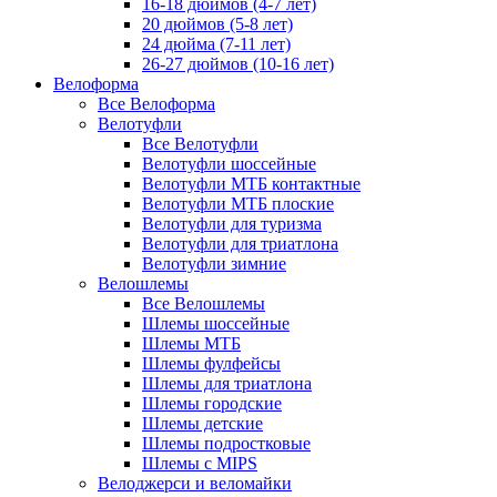
16-18 дюймов (4-7 лет)
20 дюймов (5-8 лет)
24 дюйма (7-11 лет)
26-27 дюймов (10-16 лет)
Велоформа
Все Велоформа
Велотуфли
Все Велотуфли
Велотуфли шоссейные
Велотуфли МТБ контактные
Велотуфли МТБ плоские
Велотуфли для туризма
Велотуфли для триатлона
Велотуфли зимние
Велошлемы
Все Велошлемы
Шлемы шоссейные
Шлемы МТБ
Шлемы фулфейсы
Шлемы для триатлона
Шлемы городские
Шлемы детские
Шлемы подростковые
Шлемы с MIPS
Велоджерси и веломайки