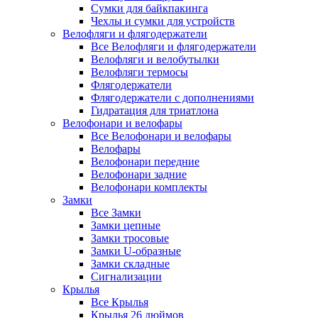
Сумки для байкпакинга
Чехлы и сумки для устройств
Велофляги и флягодержатели
Все Велофляги и флягодержатели
Велофляги и велобутылки
Велофляги термосы
Флягодержатели
Флягодержатели с дополнениями
Гидратация для триатлона
Велофонари и велофары
Все Велофонари и велофары
Велофары
Велофонари передние
Велофонари задние
Велофонари комплекты
Замки
Все Замки
Замки цепные
Замки тросовые
Замки U-образные
Замки складные
Сигнализации
Крылья
Все Крылья
Крылья 26 дюймов