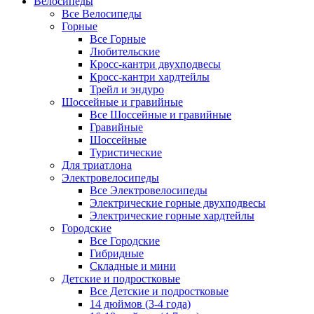
Велосипеды
Все Велосипеды
Горные
Все Горные
Любительские
Кросс-кантри двухподвесы
Кросс-кантри хардтейлы
Трейл и эндуро
Шоссейные и гравийные
Все Шоссейные и гравийные
Гравийные
Шоссейные
Туристические
Для триатлона
Электровелосипеды
Все Электровелосипеды
Электрические горные двухподвесы
Электрические горные хардтейлы
Городские
Все Городские
Гибридные
Складные и мини
Детские и подростковые
Все Детские и подростковые
14 дюймов (3-4 года)