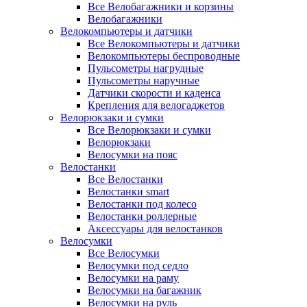
Все Велобагажники и корзины
Велобагажники
Велокомпьютеры и датчики
Все Велокомпьютеры и датчики
Велокомпьютеры беспроводные
Пульсометры нагрудные
Пульсометры наручные
Датчики скорости и каденса
Крепления для велогаджетов
Велорюкзаки и сумки
Все Велорюкзаки и сумки
Велорюкзаки
Велосумки на пояс
Велостанки
Все Велостанки
Велостанки smart
Велостанки под колесо
Велостанки роллерные
Аксессуары для велостанков
Велосумки
Все Велосумки
Велосумки под седло
Велосумки на раму
Велосумки на багажник
Велосумки на руль