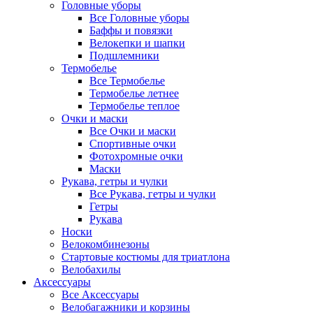
Головные уборы
Все Головные уборы
Баффы и повязки
Велокепки и шапки
Подшлемники
Термобелье
Все Термобелье
Термобелье летнее
Термобелье теплое
Очки и маски
Все Очки и маски
Спортивные очки
Фотохромные очки
Маски
Рукава, гетры и чулки
Все Рукава, гетры и чулки
Гетры
Рукава
Носки
Велокомбинезоны
Стартовые костюмы для триатлона
Велобахилы
Аксессуары
Все Аксессуары
Велобагажники и корзины