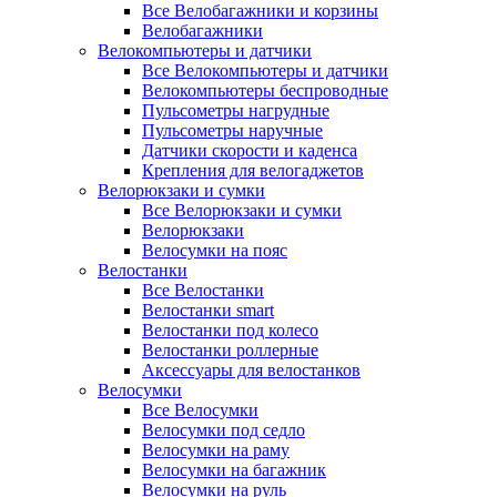
Все Велобагажники и корзины
Велобагажники
Велокомпьютеры и датчики
Все Велокомпьютеры и датчики
Велокомпьютеры беспроводные
Пульсометры нагрудные
Пульсометры наручные
Датчики скорости и каденса
Крепления для велогаджетов
Велорюкзаки и сумки
Все Велорюкзаки и сумки
Велорюкзаки
Велосумки на пояс
Велостанки
Все Велостанки
Велостанки smart
Велостанки под колесо
Велостанки роллерные
Аксессуары для велостанков
Велосумки
Все Велосумки
Велосумки под седло
Велосумки на раму
Велосумки на багажник
Велосумки на руль