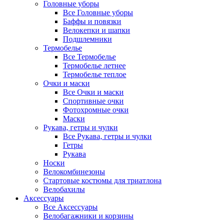
Головные уборы
Все Головные уборы
Баффы и повязки
Велокепки и шапки
Подшлемники
Термобелье
Все Термобелье
Термобелье летнее
Термобелье теплое
Очки и маски
Все Очки и маски
Спортивные очки
Фотохромные очки
Маски
Рукава, гетры и чулки
Все Рукава, гетры и чулки
Гетры
Рукава
Носки
Велокомбинезоны
Стартовые костюмы для триатлона
Велобахилы
Аксессуары
Все Аксессуары
Велобагажники и корзины