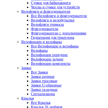
Сумки для байкпакинга
Чехлы и сумки для устройств
Велофляги и флягодержатели
Все Велофляги и флягодержатели
Велофляги и велобутылки
Велофляги термосы
Флягодержатели
Флягодержатели с дополнениями
Гидратация для триатлона
Велофонари и велофары
Все Велофонари и велофары
Велофары
Велофонари передние
Велофонари задние
Велофонари комплекты
Замки
Все Замки
Замки цепные
Замки тросовые
Замки U-образные
Замки складные
Сигнализации
Крылья
Все Крылья
Крылья 26 дюймов