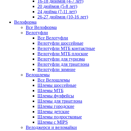
16-18 дюймов (4-7 лет)
20 дюймов (5-8 лет)
24 дюйма (7-11 лет)
26-27 дюймов (10-16 лет)
Велоформа
Все Велоформа
Велотуфли
Все Велотуфли
Велотуфли шоссейные
Велотуфли МТБ контактные
Велотуфли МТБ плоские
Велотуфли для туризма
Велотуфли для триатлона
Велотуфли зимние
Велошлемы
Все Велошлемы
Шлемы шоссейные
Шлемы МТБ
Шлемы фулфейсы
Шлемы для триатлона
Шлемы городские
Шлемы детские
Шлемы подростковые
Шлемы с MIPS
Велоджерси и веломайки