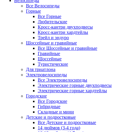
Велосипеды
Все Велосипеды
Горные
Все Горные
Любительские
Кросс-кантри двухподвесы
Кросс-кантри хардтейлы
Трейл и эндуро
Шоссейные и гравийные
Все Шоссейные и гравийные
Гравийные
Шоссейные
Туристические
Для триатлона
Электровелосипеды
Все Электровелосипеды
Электрические горные двухподвесы
Электрические горные хардтейлы
Городские
Все Городские
Гибридные
Складные и мини
Детские и подростковые
Все Детские и подростковые
14 дюймов (3-4 года)