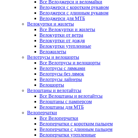
Все Велоджерси и веломайки
Велоджерси с коротким рукавом
Велоджерси с длинным рукавом
Велоджерси для МТБ
Велокуртки и жилеты
Все Велокуртки и жилеты
Велокуртки от ветра
Велокуртки от дождя
Велокуртки утепленные
Веложилеты
Велотрусы и велошорты
Все Велотрусы и велошорты
Велотрусы с лямками
Велотрусы без лямок
Велотрусы лайнеры
Велошорты
Велоштаны и велотайтсы
Все Велоштаны и велотайтсы
Велоштаны с памперсом
Велоштаны для МТБ
Велоперчатки
Все Велоперчатки
Велоперчатки с коротким пальцем
Велоперчатки с длинным пальцем
Велоперчатки утепленные