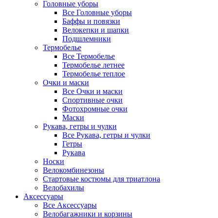
Головные уборы
Все Головные уборы
Баффы и повязки
Велокепки и шапки
Подшлемники
Термобелье
Все Термобелье
Термобелье летнее
Термобелье теплое
Очки и маски
Все Очки и маски
Спортивные очки
Фотохромные очки
Маски
Рукава, гетры и чулки
Все Рукава, гетры и чулки
Гетры
Рукава
Носки
Велокомбинезоны
Стартовые костюмы для триатлона
Велобахилы
Аксессуары
Все Аксессуары
Велобагажники и корзины