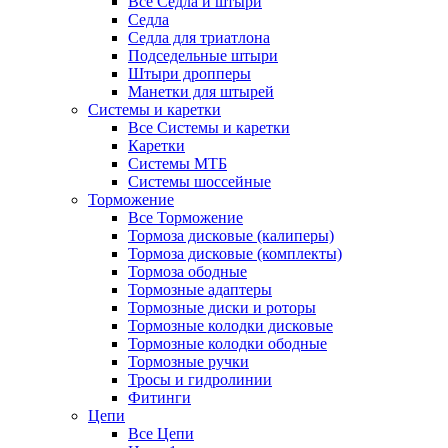
Все Седла и штыри
Седла
Седла для триатлона
Подседельные штыри
Штыри дропперы
Манетки для штырей
Системы и каретки
Все Системы и каретки
Каретки
Системы МТБ
Системы шоссейные
Торможение
Все Торможение
Тормоза дисковые (калиперы)
Тормоза дисковые (комплекты)
Тормоза ободные
Тормозные адаптеры
Тормозные диски и роторы
Тормозные колодки дисковые
Тормозные колодки ободные
Тормозные ручки
Тросы и гидролинии
Фитинги
Цепи
Все Цепи