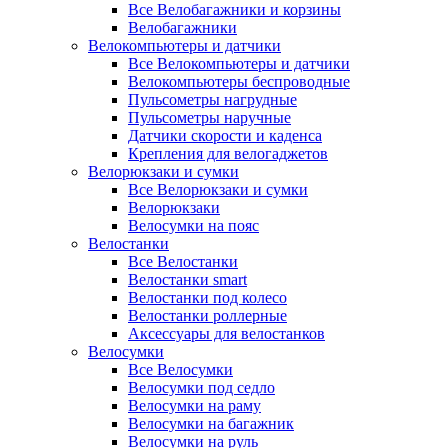
Все Велобагажники и корзины
Велобагажники
Велокомпьютеры и датчики
Все Велокомпьютеры и датчики
Велокомпьютеры беспроводные
Пульсометры нагрудные
Пульсометры наручные
Датчики скорости и каденса
Крепления для велогаджетов
Велорюкзаки и сумки
Все Велорюкзаки и сумки
Велорюкзаки
Велосумки на пояс
Велостанки
Все Велостанки
Велостанки smart
Велостанки под колесо
Велостанки роллерные
Аксессуары для велостанков
Велосумки
Все Велосумки
Велосумки под седло
Велосумки на раму
Велосумки на багажник
Велосумки на руль