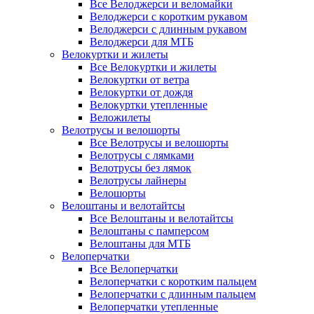
Все Велоджерси и веломайки
Велоджерси с коротким рукавом
Велоджерси с длинным рукавом
Велоджерси для МТБ
Велокуртки и жилеты
Все Велокуртки и жилеты
Велокуртки от ветра
Велокуртки от дождя
Велокуртки утепленные
Веложилеты
Велотрусы и велошорты
Все Велотрусы и велошорты
Велотрусы с лямками
Велотрусы без лямок
Велотрусы лайнеры
Велошорты
Велоштаны и велотайтсы
Все Велоштаны и велотайтсы
Велоштаны с памперсом
Велоштаны для МТБ
Велоперчатки
Все Велоперчатки
Велоперчатки с коротким пальцем
Велоперчатки с длинным пальцем
Велоперчатки утепленные