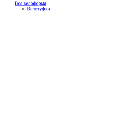
Вся велоформа
Велотуфли