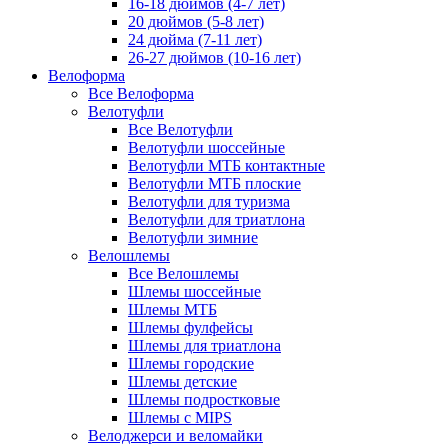
16-18 дюймов (4-7 лет)
20 дюймов (5-8 лет)
24 дюйма (7-11 лет)
26-27 дюймов (10-16 лет)
Велоформа
Все Велоформа
Велотуфли
Все Велотуфли
Велотуфли шоссейные
Велотуфли МТБ контактные
Велотуфли МТБ плоские
Велотуфли для туризма
Велотуфли для триатлона
Велотуфли зимние
Велошлемы
Все Велошлемы
Шлемы шоссейные
Шлемы МТБ
Шлемы фулфейсы
Шлемы для триатлона
Шлемы городские
Шлемы детские
Шлемы подростковые
Шлемы с MIPS
Велоджерси и веломайки