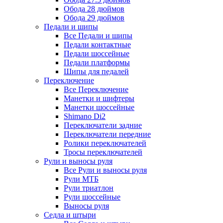
Обода 28 дюймов
Обода 29 дюймов
Педали и шипы
Все Педали и шипы
Педали контактные
Педали шоссейные
Педали платформы
Шипы для педалей
Переключение
Все Переключение
Манетки и шифтеры
Манетки шоссейные
Shimano Di2
Переключатели задние
Переключатели передние
Ролики переключателей
Тросы переключателей
Рули и выносы руля
Все Рули и выносы руля
Рули МТБ
Рули триатлон
Рули шоссейные
Выносы руля
Седла и штыри