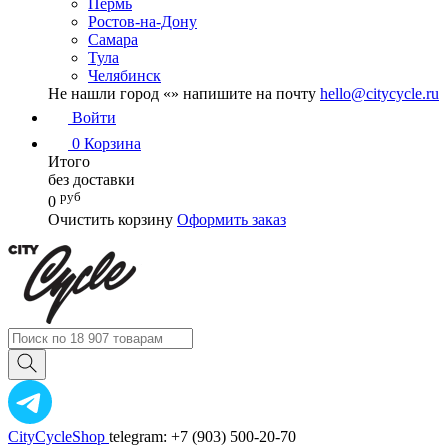
Пермь
Ростов-на-Дону
Самара
Тула
Челябинск
Не нашли город «
» напишите на почту
hello@citycycle.ru
Войти
0
Корзина
Итого
без доставки
руб
0
Очистить корзину
Оформить заказ
CityCycleShop
telegram: +7 (903) 500-20-70