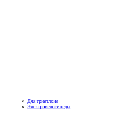
Для триатлона
Электровелосипеды