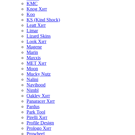
KMC
Knog
Хит
Koo
KS (Kind Shock)
Leatt
Хит
Limar
Lizard Skins
Look
Хит
Magene
Marin
Maxxis
MET
Хит
Moon
Mucky Nutz
Nalini
Navihood
Nimbl
Oakley
Хит
Panaracer
Хит
Pardus
Park Tool
Pirelli
Хит
Profile Design
Prologo
Хит
Prowheel