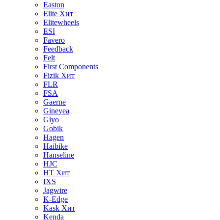
Easton
Elite
Хит
Elitewheels
ESI
Favero
Feedback
Felt
First Components
Fizik
Хит
FLR
FSA
Gaerne
Gineyea
Giyo
Gobik
Hagen
Haibike
Hanseline
HJC
HT
Хит
IXS
Jagwire
K-Edge
Kask
Хит
Kenda