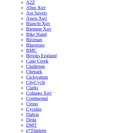
A2Z
Abus
Хит
Ass Savers
Assos
Хит
Bianchi
Хит
Biemme
Хит
Bike Hand
Birzman
Bluegrass
BMC
Brooks England
Cane Creek
Challenge
Chepark
Ciclovation
CityCycle
Clarks
Colnago
Хит
Continental
Crono
Cycplus
Dahon
Deda
DMT
e*Thirteen