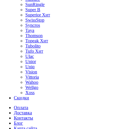
SunRingle
Super B
Superior
Хит
SwissStop
Syncros
Taya
Thomson
Topeak
Хит
Tubolito
Tufo
Хит
Ulac
Unior
Uniq
Vision
Vittoria
Wahoo
Wellgo
Xoss
Скидки
Оплата
Доставка
Контакты
Блог
Карта сайта