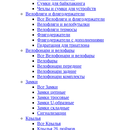
Сумки для байкпакинга
Чехлы и сумки для устройств
Велофляги и флягодержатели
Все Велофляги и флягодержатели
Велофляги и велобутылки
Велофляги термосы
Флягодержатели
Флягодержатели с дополнениями
Гидратация для триатлона
Велофонари и велофары
Все Велофонари и велофары
Велофары
Велофонари передние
Велофонари задние
Велофонари комплекты
Замки
Все Замки
Замки цепные
Замки тросовые
Замки U-образные
Замки складные
Сигнализации
Крылья
Все Крылья
Крылья 26 дюймов