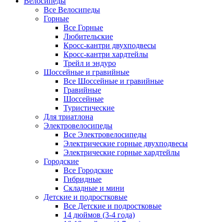
Велосипеды
Все Велосипеды
Горные
Все Горные
Любительские
Кросс-кантри двухподвесы
Кросс-кантри хардтейлы
Трейл и эндуро
Шоссейные и гравийные
Все Шоссейные и гравийные
Гравийные
Шоссейные
Туристические
Для триатлона
Электровелосипеды
Все Электровелосипеды
Электрические горные двухподвесы
Электрические горные хардтейлы
Городские
Все Городские
Гибридные
Складные и мини
Детские и подростковые
Все Детские и подростковые
14 дюймов (3-4 года)