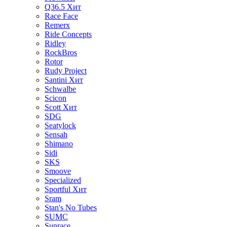
Q36.5
Хит
Race Face
Remerx
Ride Concepts
Ridley
RockBros
Rotor
Rudy Project
Santini
Хит
Schwalbe
Scicon
Scott
Хит
SDG
Seatylock
Sensah
Shimano
Sidi
SKS
Smoove
Specialized
Sportful
Хит
Sram
Stan's No Tubes
SUMC
Sunrace