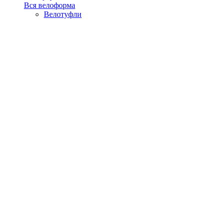
Вся велоформа
Велотуфли