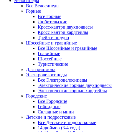
Велосипеды
Все Велосипеды
Горные
Все Горные
Любительские
Кросс-кантри двухподвесы
Кросс-кантри хардтейлы
Трейл и эндуро
Шоссейные и гравийные
Все Шоссейные и гравийные
Гравийные
Шоссейные
Туристические
Для триатлона
Электровелосипеды
Все Электровелосипеды
Электрические горные двухподвесы
Электрические горные хардтейлы
Городские
Все Городские
Гибридные
Складные и мини
Детские и подростковые
Все Детские и подростковые
14 дюймов (3-4 года)