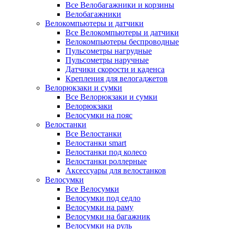
Все Велобагажники и корзины
Велобагажники
Велокомпьютеры и датчики
Все Велокомпьютеры и датчики
Велокомпьютеры беспроводные
Пульсометры нагрудные
Пульсометры наручные
Датчики скорости и каденса
Крепления для велогаджетов
Велорюкзаки и сумки
Все Велорюкзаки и сумки
Велорюкзаки
Велосумки на пояс
Велостанки
Все Велостанки
Велостанки smart
Велостанки под колесо
Велостанки роллерные
Аксессуары для велостанков
Велосумки
Все Велосумки
Велосумки под седло
Велосумки на раму
Велосумки на багажник
Велосумки на руль