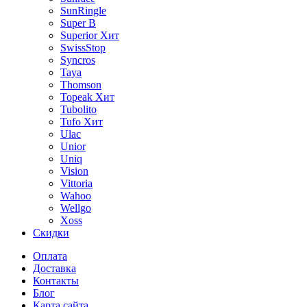
SunRingle
Super B
Superior
Хит
SwissStop
Syncros
Taya
Thomson
Topeak
Хит
Tubolito
Tufo
Хит
Ulac
Unior
Uniq
Vision
Vittoria
Wahoo
Wellgo
Xoss
Скидки
Оплата
Доставка
Контакты
Блог
Карта сайта