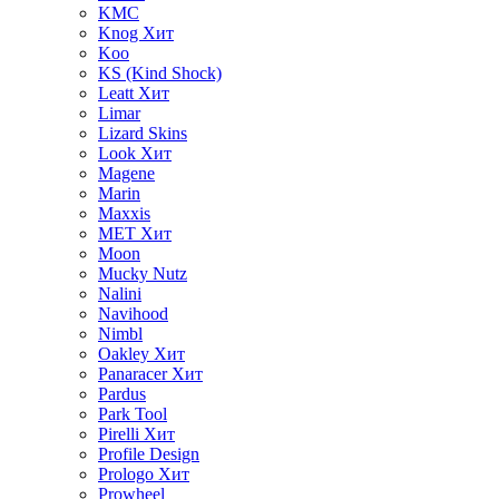
KMC
Knog
Хит
Koo
KS (Kind Shock)
Leatt
Хит
Limar
Lizard Skins
Look
Хит
Magene
Marin
Maxxis
MET
Хит
Moon
Mucky Nutz
Nalini
Navihood
Nimbl
Oakley
Хит
Panaracer
Хит
Pardus
Park Tool
Pirelli
Хит
Profile Design
Prologo
Хит
Prowheel