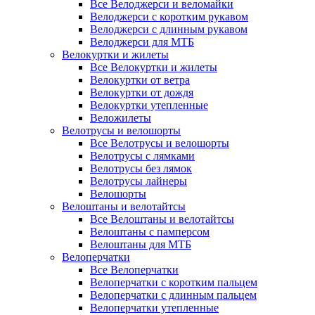
Все Велоджерси и веломайки
Велоджерси с коротким рукавом
Велоджерси с длинным рукавом
Велоджерси для МТБ
Велокуртки и жилеты
Все Велокуртки и жилеты
Велокуртки от ветра
Велокуртки от дождя
Велокуртки утепленные
Веложилеты
Велотрусы и велошорты
Все Велотрусы и велошорты
Велотрусы с лямками
Велотрусы без лямок
Велотрусы лайнеры
Велошорты
Велоштаны и велотайтсы
Все Велоштаны и велотайтсы
Велоштаны с памперсом
Велоштаны для МТБ
Велоперчатки
Все Велоперчатки
Велоперчатки с коротким пальцем
Велоперчатки с длинным пальцем
Велоперчатки утепленные