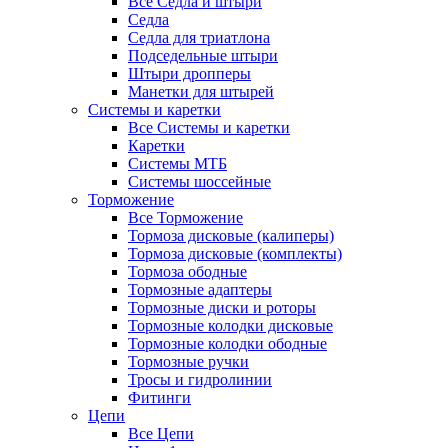
Все Седла и штыри
Седла
Седла для триатлона
Подседельные штыри
Штыри дропперы
Манетки для штырей
Системы и каретки
Все Системы и каретки
Каретки
Системы МТБ
Системы шоссейные
Торможение
Все Торможение
Тормоза дисковые (калиперы)
Тормоза дисковые (комплекты)
Тормоза ободные
Тормозные адаптеры
Тормозные диски и роторы
Тормозные колодки дисковые
Тормозные колодки ободные
Тормозные ручки
Тросы и гидролинии
Фитинги
Цепи
Все Цепи