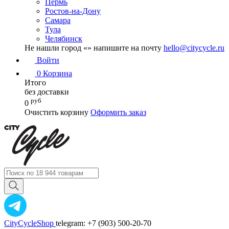
Пермь
Ростов-на-Дону
Самара
Тула
Челябинск
Не нашли город «
» напишите на почту
hello@citycycle.ru
Войти
0
Корзина
Итого
без доставки
руб
0
Очистить корзину
Оформить заказ
CityCycleShop
telegram: +7 (903) 500-20-70