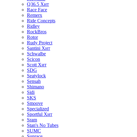
Q36.5
Хит
Race Face
Remerx
Ride Concepts
Ridley
RockBros
Rotor
Rudy Project
Santini
Хит
Schwalbe
Scicon
Scott
Хит
SDG
Seatylock
Sensah
Shimano
Sidi
SKS
Smoove
Specialized
Sportful
Хит
Sram
Stan's No Tubes
SUMC
Sunrace