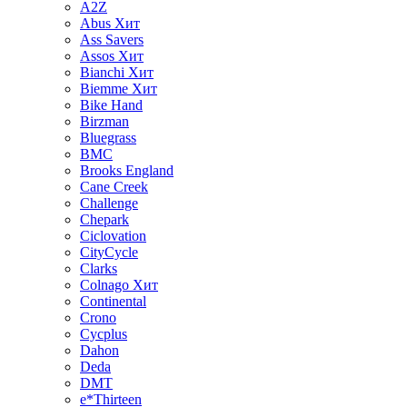
A2Z
Abus
Хит
Ass Savers
Assos
Хит
Bianchi
Хит
Biemme
Хит
Bike Hand
Birzman
Bluegrass
BMC
Brooks England
Cane Creek
Challenge
Chepark
Ciclovation
CityCycle
Clarks
Colnago
Хит
Continental
Crono
Cycplus
Dahon
Deda
DMT
e*Thirteen