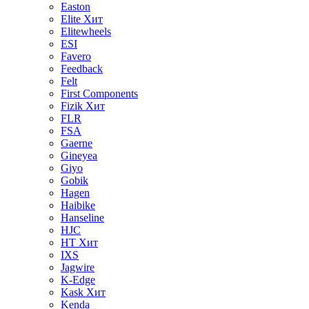
Easton
Elite
Хит
Elitewheels
ESI
Favero
Feedback
Felt
First Components
Fizik
Хит
FLR
FSA
Gaerne
Gineyea
Giyo
Gobik
Hagen
Haibike
Hanseline
HJC
HT
Хит
IXS
Jagwire
K-Edge
Kask
Хит
Kenda