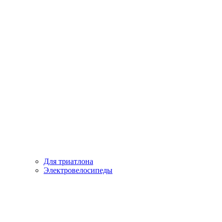
Для триатлона
Электровелосипеды