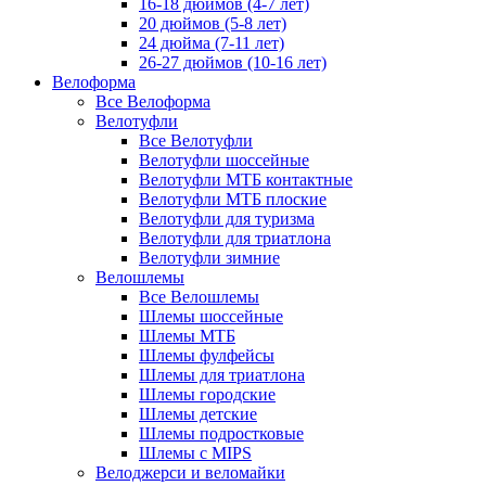
16-18 дюймов (4-7 лет)
20 дюймов (5-8 лет)
24 дюйма (7-11 лет)
26-27 дюймов (10-16 лет)
Велоформа
Все Велоформа
Велотуфли
Все Велотуфли
Велотуфли шоссейные
Велотуфли МТБ контактные
Велотуфли МТБ плоские
Велотуфли для туризма
Велотуфли для триатлона
Велотуфли зимние
Велошлемы
Все Велошлемы
Шлемы шоссейные
Шлемы МТБ
Шлемы фулфейсы
Шлемы для триатлона
Шлемы городские
Шлемы детские
Шлемы подростковые
Шлемы с MIPS
Велоджерси и веломайки