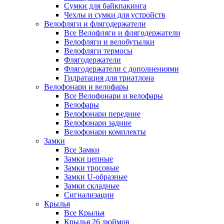
Сумки для байкпакинга
Чехлы и сумки для устройств
Велофляги и флягодержатели
Все Велофляги и флягодержатели
Велофляги и велобутылки
Велофляги термосы
Флягодержатели
Флягодержатели с дополнениями
Гидратация для триатлона
Велофонари и велофары
Все Велофонари и велофары
Велофары
Велофонари передние
Велофонари задние
Велофонари комплекты
Замки
Все Замки
Замки цепные
Замки тросовые
Замки U-образные
Замки складные
Сигнализации
Крылья
Все Крылья
Крылья 26 дюймов