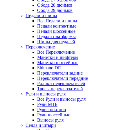
Обода 28 дюймов
Обода 29 дюймов
Педали и шипы
Все Педали и шипы
Педали контактные
Педали шоссейные
Педали платформы
Шипы для педалей
Переключение
Все Переключение
Манетки и шифтеры
Манетки шоссейные
Shimano Di2
Переключатели задние
Переключатели передние
Ролики переключателей
Тросы переключателей
Рули и выносы руля
Все Рули и выносы руля
Рули МТБ
Рули триатлон
Рули шоссейные
Выносы руля
Седла и штыри