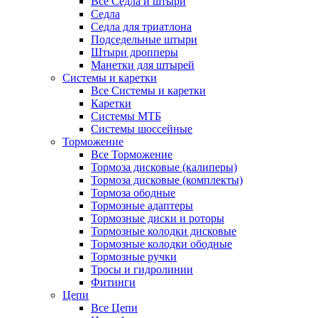
Все Седла и штыри
Седла
Седла для триатлона
Подседельные штыри
Штыри дропперы
Манетки для штырей
Системы и каретки
Все Системы и каретки
Каретки
Системы МТБ
Системы шоссейные
Торможение
Все Торможение
Тормоза дисковые (калиперы)
Тормоза дисковые (комплекты)
Тормоза ободные
Тормозные адаптеры
Тормозные диски и роторы
Тормозные колодки дисковые
Тормозные колодки ободные
Тормозные ручки
Тросы и гидролинии
Фитинги
Цепи
Все Цепи