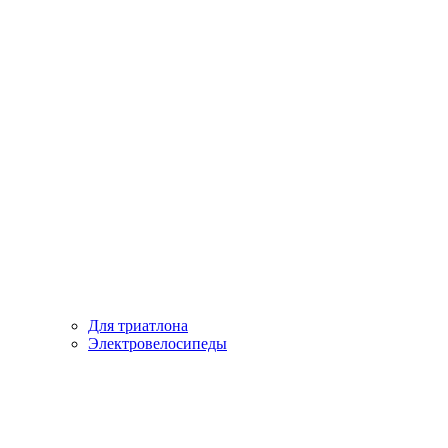
Для триатлона
Электровелосипеды