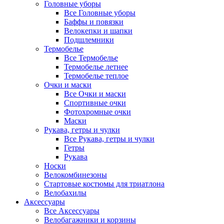
Головные уборы
Все Головные уборы
Баффы и повязки
Велокепки и шапки
Подшлемники
Термобелье
Все Термобелье
Термобелье летнее
Термобелье теплое
Очки и маски
Все Очки и маски
Спортивные очки
Фотохромные очки
Маски
Рукава, гетры и чулки
Все Рукава, гетры и чулки
Гетры
Рукава
Носки
Велокомбинезоны
Стартовые костюмы для триатлона
Велобахилы
Аксессуары
Все Аксессуары
Велобагажники и корзины