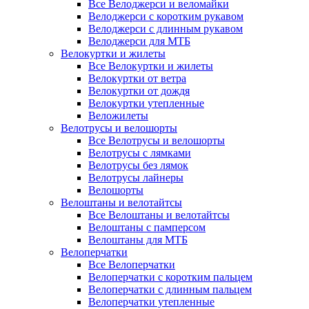
Все Велоджерси и веломайки
Велоджерси с коротким рукавом
Велоджерси с длинным рукавом
Велоджерси для МТБ
Велокуртки и жилеты
Все Велокуртки и жилеты
Велокуртки от ветра
Велокуртки от дождя
Велокуртки утепленные
Веложилеты
Велотрусы и велошорты
Все Велотрусы и велошорты
Велотрусы с лямками
Велотрусы без лямок
Велотрусы лайнеры
Велошорты
Велоштаны и велотайтсы
Все Велоштаны и велотайтсы
Велоштаны с памперсом
Велоштаны для МТБ
Велоперчатки
Все Велоперчатки
Велоперчатки с коротким пальцем
Велоперчатки с длинным пальцем
Велоперчатки утепленные