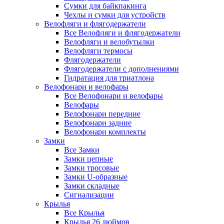
Сумки для байкпакинга
Чехлы и сумки для устройств
Велофляги и флягодержатели
Все Велофляги и флягодержатели
Велофляги и велобутылки
Велофляги термосы
Флягодержатели
Флягодержатели с дополнениями
Гидратация для триатлона
Велофонари и велофары
Все Велофонари и велофары
Велофары
Велофонари передние
Велофонари задние
Велофонари комплекты
Замки
Все Замки
Замки цепные
Замки тросовые
Замки U-образные
Замки складные
Сигнализации
Крылья
Все Крылья
Крылья 26 дюймов