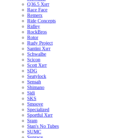
Q36.5
Хит
Race Face
Remerx
Ride Concepts
Ridley
RockBros
Rotor
Rudy Project
Santini
Хит
Schwalbe
Scicon
Scott
Хит
SDG
Seatylock
Sensah
Shimano
Sidi
SKS
Smoove
Specialized
Sportful
Хит
Sram
Stan's No Tubes
SUMC
Sunrace