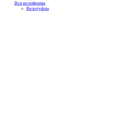
Вся велоформа
Велотуфли