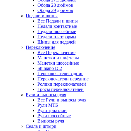
Обода 28 дюймов
Обода 29 дюймов
Педали и шипы
Все Педали и шипы
Педали контактные
Педали шоссейные
Педали платформы
Шипы для педалей
Переключение
Все Переключение
Манетки и шифтеры
Манетки шоссейные
Shimano Di2
Переключатели задние
Переключатели передние
Ролики переключателей
Тросы переключателей
Рули и выносы руля
Все Рули и выносы руля
Рули МТБ
Рули триатлон
Рули шоссейные
Выносы руля
Седла и штыри