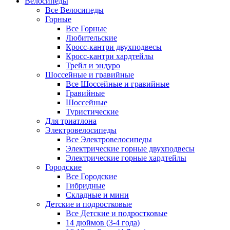
Велосипеды
Все Велосипеды
Горные
Все Горные
Любительские
Кросс-кантри двухподвесы
Кросс-кантри хардтейлы
Трейл и эндуро
Шоссейные и гравийные
Все Шоссейные и гравийные
Гравийные
Шоссейные
Туристические
Для триатлона
Электровелосипеды
Все Электровелосипеды
Электрические горные двухподвесы
Электрические горные хардтейлы
Городские
Все Городские
Гибридные
Складные и мини
Детские и подростковые
Все Детские и подростковые
14 дюймов (3-4 года)