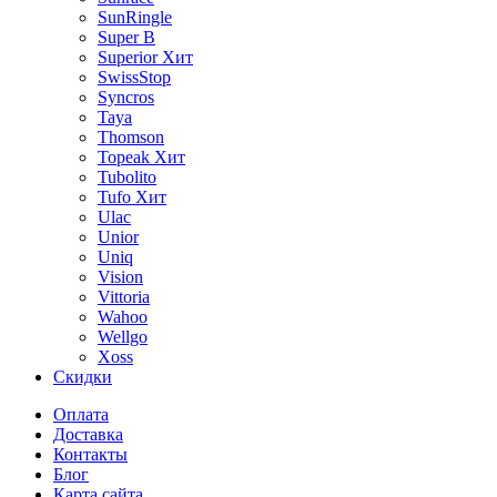
SunRingle
Super B
Superior
Хит
SwissStop
Syncros
Taya
Thomson
Topeak
Хит
Tubolito
Tufo
Хит
Ulac
Unior
Uniq
Vision
Vittoria
Wahoo
Wellgo
Xoss
Скидки
Оплата
Доставка
Контакты
Блог
Карта сайта