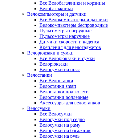
Все Велобагажники и корзины
Велобагажники
Велокомпьютеры и датчики
Все Велокомпьютеры и датчики
Велокомпьютеры беспроводные
Пульсометры нагрудные
Пульсометры наручные
Датчики скорости и каденса
Крепления для велогаджетов
Велорюкзаки и сумки
Все Велорюкзаки и сумки
Велорюкзаки
Велосумки на пояс
Велостанки
Все Велостанки
Велостанки smart
Велостанки под колесо
Велостанки роллерные
Аксессуары для велостанков
Велосумки
Все Велосумки
Велосумки под седло
Велосумки на раму
Велосумки на багажник
Велосумки на руль