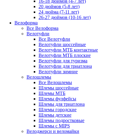
16-18 дюймов (4-7 лет)
20 дюймов (5-8 лет)
24 дюйма (7-11 лет)
26-27 дюймов (10-16 лет)
Велоформа
Все Велоформа
Велотуфли
Все Велотуфли
Велотуфли шоссейные
Велотуфли МТБ контактные
Велотуфли МТБ плоские
Велотуфли для туризма
Велотуфли для триатлона
Велотуфли зимние
Велошлемы
Все Велошлемы
Шлемы шоссейные
Шлемы МТБ
Шлемы фулфейсы
Шлемы для триатлона
Шлемы городские
Шлемы детские
Шлемы подростковые
Шлемы с MIPS
Велоджерси и веломайки