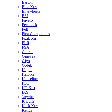
Easton
Elite
Хит
Elitewheels
ESI
Favero
Feedback
Felt
First Components
Fizik
Хит
FLR
FSA
Gaerne
Gineyea
Giyo
Gobik
Hagen
Haibike
Hanseline
HJC
HT
Хит
IXS
Jagwire
K-Edge
Kask
Хит
Kenda