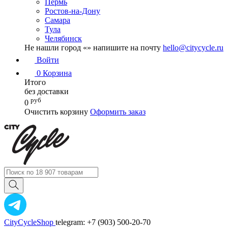
Пермь
Ростов-на-Дону
Самара
Тула
Челябинск
Не нашли город «
» напишите на почту
hello@citycycle.ru
Войти
0
Корзина
Итого
без доставки
руб
0
Очистить корзину
Оформить заказ
CityCycleShop
telegram: +7 (903) 500-20-70