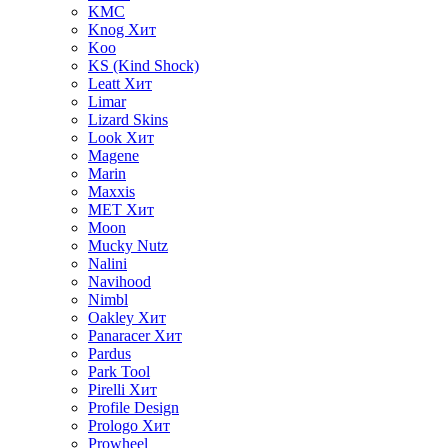
KMC
Knog
Хит
Koo
KS (Kind Shock)
Leatt
Хит
Limar
Lizard Skins
Look
Хит
Magene
Marin
Maxxis
MET
Хит
Moon
Mucky Nutz
Nalini
Navihood
Nimbl
Oakley
Хит
Panaracer
Хит
Pardus
Park Tool
Pirelli
Хит
Profile Design
Prologo
Хит
Prowheel