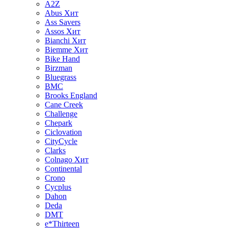
A2Z
Abus
Хит
Ass Savers
Assos
Хит
Bianchi
Хит
Biemme
Хит
Bike Hand
Birzman
Bluegrass
BMC
Brooks England
Cane Creek
Challenge
Chepark
Ciclovation
CityCycle
Clarks
Colnago
Хит
Continental
Crono
Cycplus
Dahon
Deda
DMT
e*Thirteen