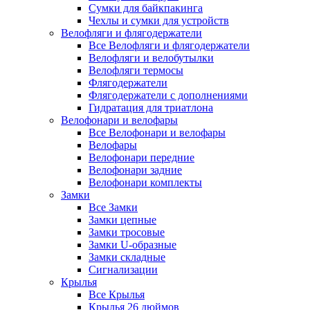
Сумки для байкпакинга
Чехлы и сумки для устройств
Велофляги и флягодержатели
Все Велофляги и флягодержатели
Велофляги и велобутылки
Велофляги термосы
Флягодержатели
Флягодержатели с дополнениями
Гидратация для триатлона
Велофонари и велофары
Все Велофонари и велофары
Велофары
Велофонари передние
Велофонари задние
Велофонари комплекты
Замки
Все Замки
Замки цепные
Замки тросовые
Замки U-образные
Замки складные
Сигнализации
Крылья
Все Крылья
Крылья 26 дюймов