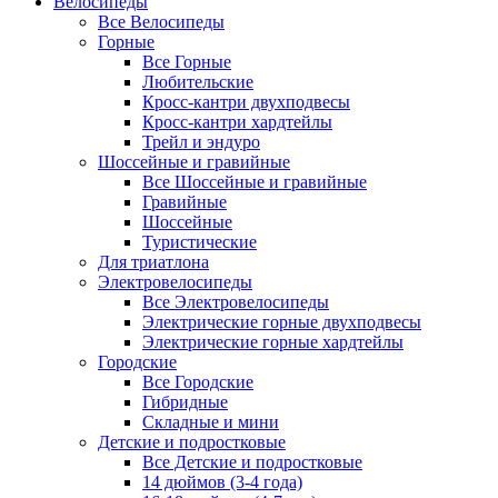
Велосипеды
Все Велосипеды
Горные
Все Горные
Любительские
Кросс-кантри двухподвесы
Кросс-кантри хардтейлы
Трейл и эндуро
Шоссейные и гравийные
Все Шоссейные и гравийные
Гравийные
Шоссейные
Туристические
Для триатлона
Электровелосипеды
Все Электровелосипеды
Электрические горные двухподвесы
Электрические горные хардтейлы
Городские
Все Городские
Гибридные
Складные и мини
Детские и подростковые
Все Детские и подростковые
14 дюймов (3-4 года)