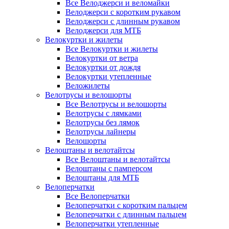
Все Велоджерси и веломайки
Велоджерси с коротким рукавом
Велоджерси с длинным рукавом
Велоджерси для МТБ
Велокуртки и жилеты
Все Велокуртки и жилеты
Велокуртки от ветра
Велокуртки от дождя
Велокуртки утепленные
Веложилеты
Велотрусы и велошорты
Все Велотрусы и велошорты
Велотрусы с лямками
Велотрусы без лямок
Велотрусы лайнеры
Велошорты
Велоштаны и велотайтсы
Все Велоштаны и велотайтсы
Велоштаны с памперсом
Велоштаны для МТБ
Велоперчатки
Все Велоперчатки
Велоперчатки с коротким пальцем
Велоперчатки с длинным пальцем
Велоперчатки утепленные