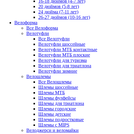
16-18 дюймов (4-7 лет)
20 дюймов (5-8 лет)
24 дюйма (7-11 лет)
26-27 дюймов (10-16 лет)
Велоформа
Все Велоформа
Велотуфли
Все Велотуфли
Велотуфли шоссейные
Велотуфли МТБ контактные
Велотуфли МТБ плоские
Велотуфли для туризма
Велотуфли для триатлона
Велотуфли зимние
Велошлемы
Все Велошлемы
Шлемы шоссейные
Шлемы МТБ
Шлемы фулфейсы
Шлемы для триатлона
Шлемы городские
Шлемы детские
Шлемы подростковые
Шлемы с MIPS
Велоджерси и веломайки