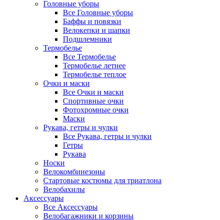
Головные уборы
Все Головные уборы
Баффы и повязки
Велокепки и шапки
Подшлемники
Термобелье
Все Термобелье
Термобелье летнее
Термобелье теплое
Очки и маски
Все Очки и маски
Спортивные очки
Фотохромные очки
Маски
Рукава, гетры и чулки
Все Рукава, гетры и чулки
Гетры
Рукава
Носки
Велокомбинезоны
Стартовые костюмы для триатлона
Велобахилы
Аксессуары
Все Аксессуары
Велобагажники и корзины