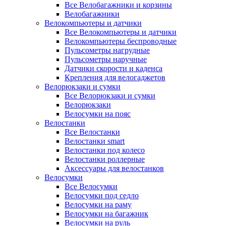
Все Велобагажники и корзины
Велобагажники
Велокомпьютеры и датчики
Все Велокомпьютеры и датчики
Велокомпьютеры беспроводные
Пульсометры нагрудные
Пульсометры наручные
Датчики скорости и каденса
Крепления для велогаджетов
Велорюкзаки и сумки
Все Велорюкзаки и сумки
Велорюкзаки
Велосумки на пояс
Велостанки
Все Велостанки
Велостанки smart
Велостанки под колесо
Велостанки роллерные
Аксессуары для велостанков
Велосумки
Все Велосумки
Велосумки под седло
Велосумки на раму
Велосумки на багажник
Велосумки на руль